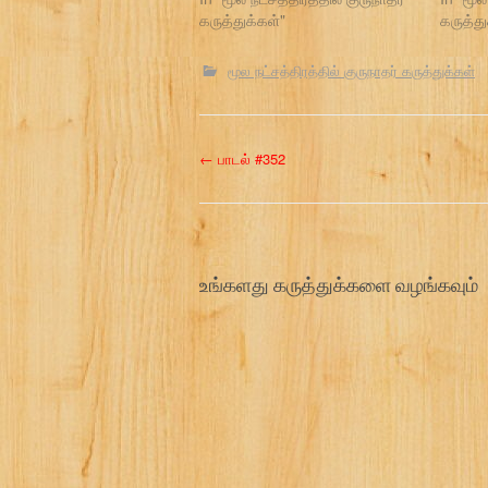
கருத்துக்கள்"
கருத்து
மூல நட்சத்திரத்தில் குருநாதர் கருத்துக்கள்
P
←
பாடல் #352
o
s
உங்களது கருத்துக்களை வழங்கவும்
t
n
a
v