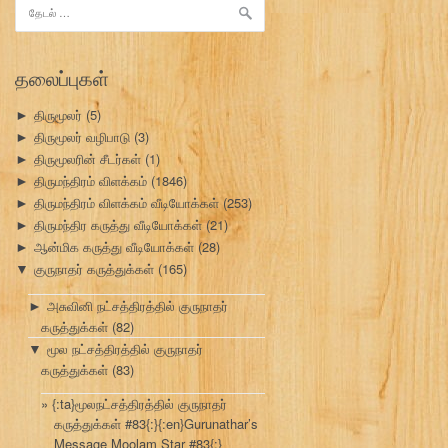
இதற்காகத்
தேடு:
தலைப்புகள்
திருமூலர்
(5)
►
திருமூலர் வழிபாடு
(3)
►
திருமூலரின் சீடர்கள்
(1)
►
திருமந்திரம் விளக்கம்
(1846)
►
திருமந்திரம் விளக்கம் வீடியோக்கள்
(253)
►
திருமந்திர கருத்து வீடியோக்கள்
(21)
►
ஆன்மிக கருத்து வீடியோக்கள்
(28)
►
குருநாதர் கருத்துக்கள்
(165)
▼
அசுவினி நட்சத்திரத்தில் குருநாதர்
►
கருத்துக்கள்
(82)
மூல நட்சத்திரத்தில் குருநாதர்
▼
கருத்துக்கள்
(83)
{:ta}மூலநட்சத்திரத்தில் குருநாதர்
கருத்துக்கள் #83{:}{:en}Gurunathar’s
Message Moolam Star #83{:}