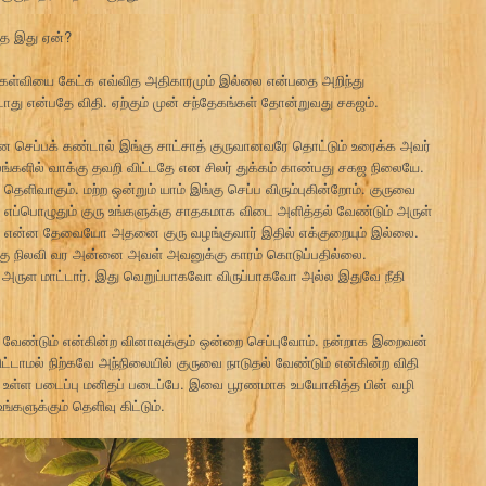
தே இது ஏன்?
ள்வியை கேட்க எவ்வித அதிகாரமும் இல்லை என்பதை அறிந்து
ாது என்பதே விதி. ஏற்கும் முன் சந்தேகங்கள் தோன்றுவது சகஜம்.
 செப்பக் கண்டால் இங்கு சாட்சாத் குருவானவரே தொட்டும் உரைக்க அவர்
ங்களில் வாக்கு தவறி விட்டதே என சிலர் துக்கம் காண்பது சகஜ நிலையே.
ன தெளிவாகும். மற்ற ஒன்றும் யாம் இங்கு செப்ப விரும்புகின்றோம். குருவை
ல் எப்பொழுதும் குரு உங்களுக்கு சாதகமாக விடை அளித்தல் வேண்டும் அருள்
க்கு என்ன தேவையோ அதனை குரு வழங்குவார் இதில் எக்குறையும் இல்லை.
்கு நிலவி வர அன்னை அவள் அவனுக்கு காரம் கொடுப்பதில்லை.
் அருள மாட்டார். இது வெறுப்பாகவோ விருப்பாகவோ அல்ல இதுவே நீதி
 வேண்டும் என்கின்ற வினாவுக்கும் ஒன்றை செப்புவோம். நன்றாக இறைவன்
ட்டாமல் நிற்கவே அந்நிலையில் குருவை நாடுதல் வேண்டும் என்கின்ற விதி
ி உள்ள படைப்பு மனிதப் படைப்பே. இவை பூரணமாக உபயோகித்த பின் வழி
்களுக்கும் தெளிவு கிட்டும்.