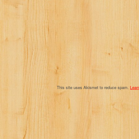
i
g
a
t
i
o
n
This site uses Akismet to reduce spam.
Lear