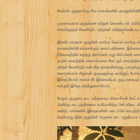
கேள்வி: குருவாக்கு சில சமயங்களில் தவறுகின்ற
முதலாவதாக குருவென ஏற்றுக் கொண்டால் அக்கே
கொள்ளுதல் வேண்டும். ஏற்றபின் சந்தேகங்கள் கூட
இரண்டாவதாக குருவின் வாக்கு தெய்வ வாக்கு என
காரணமின்றி எவ்வாக்கும் உரைப்பதில்லை. இக்கால
பிற்காலத்தில் எதற்கு செப்பினர் ஏது செப்பினர் எ
நாடும் காலத்தில் வினாக்களை கேட்கும் காலத்தி
புரிதல் வேண்டும் என்பதே தவறாகின்றது. யாரு
உதாரணமாக சிறுவன் ஒருவனுக்கு வயிற்றுப் போக
இதைப்போல் காலம் சீர் இல்லையேல் குரு எதையும
என்றும் இங்கு எடுத்துரைப்போம்.
மேலும் குருவை நாட எத்தகைய வினாக்கள் கேட்க
அளித்த சுய புத்திகளை உபயோகித்த பின் விடை கி
உண்டு. ஏனெனில் இறைவனின் படைப்பில் சுயபுத்த
தெரியாது நிற்க குருவின் அருளை நாட உறுதியாக உங