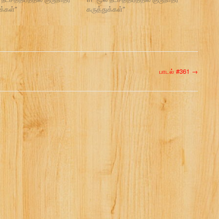
க்கள்"
கருத்துக்கள்"
பாடல் #361
→