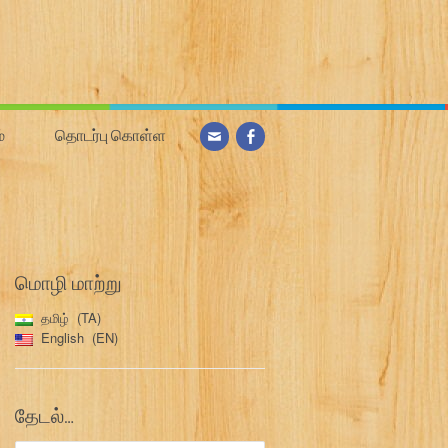
்
தொடர்பு கொள்ள
மொழி மாற்று
தமிழ்
TA
English
EN
தேடல்…