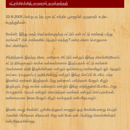
நட்சத்திரத்தில் குருநாதர் கருத்துக்கள்
22-6-2005 அன்று நடந்த மூல நட்சத்திர பூஜையில் குருநாதர் கூறிய
கருத்துக்கள்:
கேள்வி: இந்து மதத் தெய்வங்களுக்கு மட்டும் ஏன் எட்டு கரங்கள் பத்து
கரங்கள்? அக் கரங்களில் ஆயுதம் எதற்கு? என்ற வினா பொதுவாக
கேட்கின்றோம்.
சிந்தித்தால் இதற்கு விடை எளிதாக கிட்டும் என்றும் இங்கு விளக்கிடுவோம்.
எட்டு திக்குகளும் காக்க வல்லவர்களாக இருப்பதால் எட்டு கரங்கள்
அவர்களை சுற்றி இருக்கின்றன என்றும் ஒவ்வொரு கரங்களிலும் ஓர் ஆயுதம்
காப்பை (பாதுகாப்பு) குறிக்கின்றது என்றும் இங்கு செப்பிட்டோமே. மற்ற
இரண்டு கரங்கள் இருந்தால் அது நன்றாகப் பார்த்தால் மேலும் கீழும்
இருக்கும். அது காக்க வல்லதாம் என்றும் இங்கு எடுத்துரைப்போமே. அது
பொதுவாக அபயம் என்றும் கொடுத்தல் வாங்கல் என்றும் செப்புவார்கள்.
உண்மையான நிலை மேலும் கீழும் காக்குதல் என்பதேயாகும்.
இரண்டாவது கேள்வி: முக்கியத்துவம் காணும் ஒரு கேள்வியானது பெரும்
அளவில் பெரிதான விநாயகர் சிறு எலி மேல் ஏன் அமர்ந்து கொள்கின்றார்
என்பதேயாகின்றது.