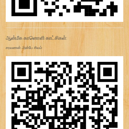
ஆன்மீக கானொளி காட்சிகள்:
சரவணன் அன்பே சிவம்