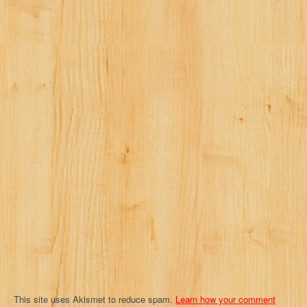
a
v
i
g
a
t
i
o
n
This site uses Akismet to reduce spam.
Learn how your comment