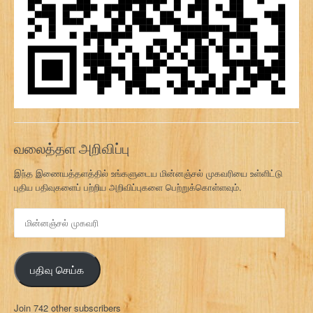
வலைத்தள அறிவிப்பு
இந்த இணையத்தளத்தில் உங்களுடைய மின்னஞ்சல் முகவரியை உள்ளிட்டு
புதிய பதிவுகளைப் பற்றிய அறிவிப்புகளை பெற்றுக்கொள்ளவும்.
மி
ன்
ன
ஞ்
பதிவு செய்க
ச
ல்
மு
Join 742 other subscribers
க