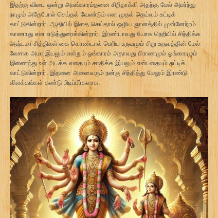
இதற்கு விடை ஒன்று அகங்காரம்தனை சிறிதாக்கி அதற்கு மேல் அமர்ந்து
நாமும் அதேபோல் செய்தல் வேண்டும் என முதல் தெய்வம் சுட்டிக்
காட்டுகின்றார். ஆதியில் இதை செய்தால் ஒழிய ஞானத்தில் முன்னேற்றம்
காணாது என எடுத்துரைக்கின்றார். இரண்டாவது யோக நெறியில் சிந்திக்க
அஷ்டமா சித்திகள் கை கொண்டால் பெரிய உருவமும் சிறு உருவத்தின் மேல்
லேசாக அமர இயலும் என்றும் ஓங்காரம் அதாவது பிராணமும் ஓங்காரமும்
இணைந்து உள் அடக்க எதையும் சாதிக்க இயலும் என்பதையும் சுட்டிக்
காட்டுகின்றார். இதனை அனைவரும் நன்கு சிந்தித்து மேலும் இரண்டு
விளக்கங்கள் கண்டு பிடிப்பீர்களாக.