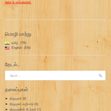
data is processed.
மொழி மாற்று
தமிழ்
TA
English
EN
தேடல்…
இதற்காகத்
தேடு:
தலைப்புகள்
திருமூலர்
(5)
►
திருமூலர் வழிபாடு
(3)
►
திருமூலரின் சீடர்கள்
(1)
►