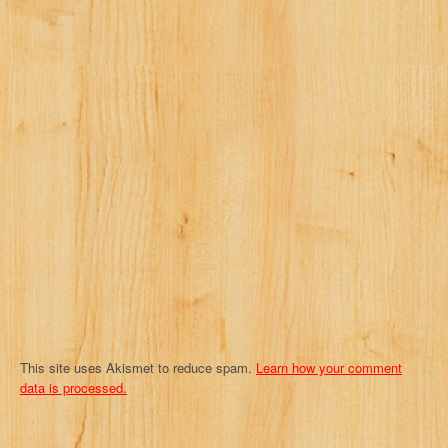
v
i
g
a
t
i
o
n
This site uses Akismet to reduce spam.
Learn how your comment
data is processed.