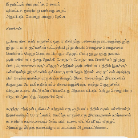
இதுவிட்டிங் கீரா றமர்ந்த அதனாற்
பதிவட்டத் துள்நின்று பாலிக்கு மாறும்
அதுவிட்டுப் போமாறு மாயலுற் றேனே.
விளக்கம்:
பூமியை நிலா சுற்றி வருகின்ற ஒரு நாளிலிருந்து பதினைந்து நாட்களுக்கு ஐந்து
ஐந்து நாளாக சூரியனின் வட்டத்திலிருந்து விலகி கொஞ்சம் கொஞ்சமாக
வெளிச்சம் பெற்று பெளர்ணமியாகும் விதமும் பின்பு ஐந்து ஐந்து நாளாக
சூரியனின் வட்டத்தை நோக்கி கொஞ்சம் கொஞ்சமாக வெளிச்சம் இழந்து
பின்பு அமாவாசையாகும் விதமும் சந்திரன் சூரியனின் வட்டத்தில் இருக்கும்
பன்னிரண்டு இராசிகளில் ஒவ்வொரு ராசியிலும் இரண்டரை நாட்கள் அமர்ந்து
பின் அடுத்த ராசிக்கு மாறுகின்ற விதமும் இவை அனைத்தும் இறைவனின்
திருவருளாலே உயிர்களின் கர்ம வினைகளுக்கேற்ப காத்து அருளுகின்ற
விதமும் உடலை விட்டு உயிர் பிரியும்போது அதனை விட்டுப் பிரிந்து செல்லுகின்ற
விதமும் ஆராய்ந்து அருளுகின்றேன்.
கருத்து: சந்திரன் பூமியைச் சுற்றும்போது சூரியவட்டத்தில் வரும் பன்னிரண்டு
இராசிகளிலும் 30 நாட்களில் அமர்ந்து மாறும்போது இறையருளால் உயிர்களைக்
காக்கின்ற தன்மையையும் பின்பு உயிர் உடலை விட்டுப் பிரியும் விதமும்
ஆராய்ந்து இந்தத் தலைப்பிலுள்ள பாடல்கள் அருளப்பட்டுள்ளன.