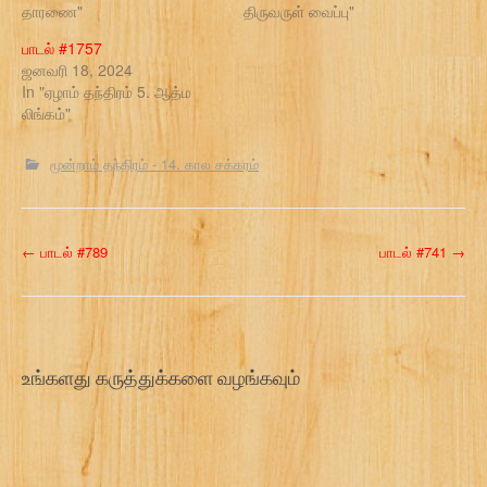
தாரணை"
திருவருள் வைப்பு"
பாடல் #1757
ஜனவரி 18, 2024
In "ஏழாம் தந்திரம் 5. ஆத்ம
லிங்கம்"
மூன்றாம் தந்திரம் - 14. கால சக்கரம்
P
←
பாடல் #789
பாடல் #741
→
o
s
t
உங்களது கருத்துக்களை வழங்கவும்
n
a