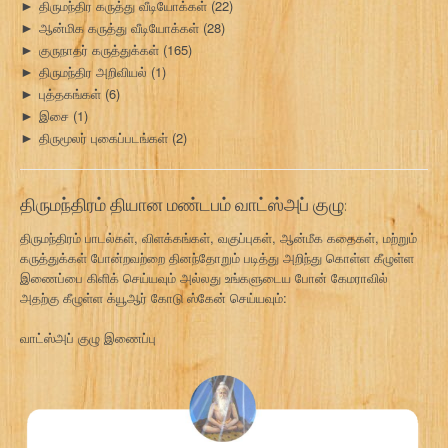
திருமந்திர கருத்து வீடியோக்கள்
(22)
►
ஆன்மிக கருத்து வீடியோக்கள்
(28)
►
குருநாதர் கருத்துக்கள்
(165)
►
திருமந்திர அறிவியல்
(1)
►
புத்தகங்கள்
(6)
►
இசை
(1)
►
திருமூலர் புகைப்படங்கள்
(2)
►
திருமந்திரம் தியான மண்டபம் வாட்ஸ்அப் குழு:
திருமந்திரம் பாடல்கள், விளக்கங்கள், வகுப்புகள், ஆன்மீக கதைகள், மற்றும்
கருத்துக்கள் போன்றவற்றை தினந்தோறும் படித்து அறிந்து கொள்ள கீழுள்ள
இணைப்பை கிளிக் செய்யவும் அல்லது உங்களுடைய போன் கேமராவில்
அதற்கு கீழுள்ள க்யூஆர் கோடு ஸ்கேன் செய்யவும்:
வாட்ஸ்அப் குழு இணைப்பு