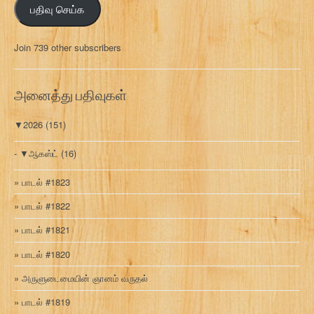
பதிவு செய்க
ச
ல்
மு
Join 739 other subscribers
க
வ
ரி
அனைத்து பதிவுகள்
▼
2026
(151)
▼
ஆகஸ்ட்
(16)
பாடல் #1823
பாடல் #1822
பாடல் #1821
பாடல் #1820
அருளுடைமையின் ஞானம் வருதல்
பாடல் #1819