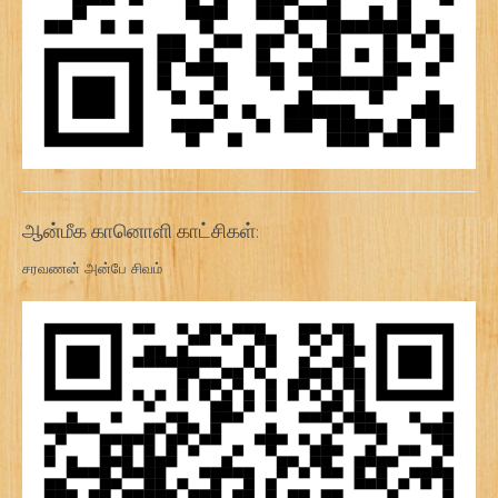
ஆன்மீக கானொளி காட்சிகள்:
சரவணன் அன்பே சிவம்