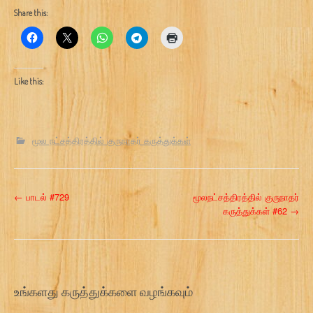
Share this:
Like this:
மூல நட்சத்திரத்தில் குருநாதர் கருத்துக்கள்
P
←
பாடல் #729
மூலநட்சத்திரத்தில் குருநாதர்
கருத்துக்கள் #62
→
o
s
t
உங்களது கருத்துக்களை வழங்கவும்
n