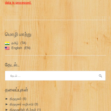
data is processed.
மொழி மாற்று
தமிழ்
TA
English
EN
தேடல்…
இதற்காகத்
தேடு:
தலைப்புகள்
திருமூலர்
(5)
►
திருமூலர் வழிபாடு
(3)
►
திருமூலரின் சீடர்கள்
(1)
►