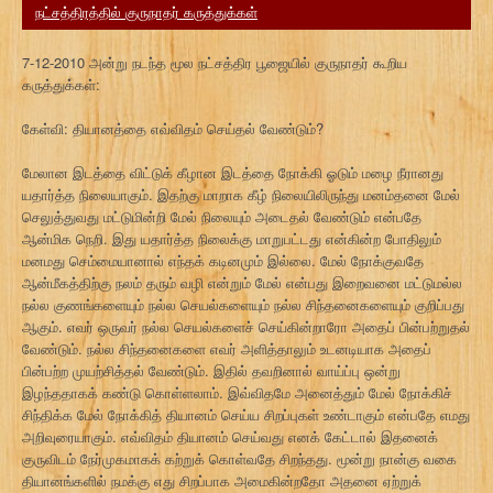
நட்சத்திரத்தில் குருநாதர் கருத்துக்கள்
7-12-2010 அன்று நடந்த மூல நட்சத்திர பூஜையில் குருநாதர் கூறிய
கருத்துக்கள்:
கேள்வி: தியானத்தை எவ்விதம் செய்தல் வேண்டும்?
மேலான இடத்தை விட்டுக் கீழான இடத்தை நோக்கி ஓடும் மழை நீரானது
யதார்த்த நிலையாகும். இதற்கு மாறாக கீழ் நிலையிலிருந்து மனம்தனை மேல்
செலுத்துவது மட்டுமின்றி மேல் நிலையும் அடைதல் வேண்டும் என்பதே
ஆன்மிக நெறி. இது யதார்த்த நிலைக்கு மாறுபட்டது என்கின்ற போதிலும்
மனமது செம்மையானால் எந்தக் கடினமும் இல்லை. மேல் நோக்குவதே
ஆன்மீகத்திற்கு நலம் தரும் வழி என்றும் மேல் என்பது இறைவனை மட்டுமல்ல
நல்ல குணங்களையும் நல்ல செயல்களையும் நல்ல சிந்தனைகளையும் குறிப்பது
ஆகும். எவர் ஒருவர் நல்ல செயல்களைச் செய்கின்றாரோ அதைப் பின்பற்றுதல்
வேண்டும். நல்ல சிந்தனைகளை எவர் அளித்தாலும் உடனடியாக அதைப்
பின்பற்ற முயற்சித்தல் வேண்டும். இதில் தவறினால் வாய்ப்பு ஒன்று
இழந்ததாகக் கண்டு கொள்ளலாம். இவ்விதமே அனைத்தும் மேல் நோக்கிச்
சிந்திக்க மேல் நோக்கித் தியானம் செய்ய சிறப்புகள் உண்டாகும் என்பதே எமது
அறிவுரையாகும். எவ்விதம் தியானம் செய்வது எனக் கேட்டால் இதனைக்
குருவிடம் நேர்முகமாகக் கற்றுக் கொள்வதே சிறந்தது. மூன்று நான்கு வகை
தியானங்களில் நமக்கு எது சிறப்பாக அமைகின்றதோ அதனை ஏற்றுக்