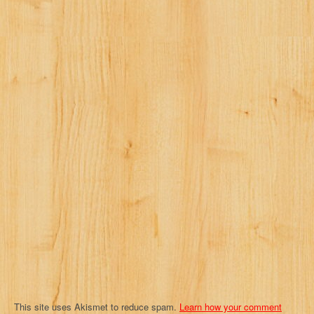
a
v
i
g
a
t
i
o
n
This site uses Akismet to reduce spam.
Learn how your comment