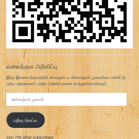
வலைத்தள அறிவிப்பு
இந்த இணையத்தளத்தில் உங்களுடைய மின்னஞ்சல் முகவரியை உள்ளிட்டு
புதிய பதிவுகளைப் பற்றிய அறிவிப்புகளை பெற்றுக்கொள்ளவும்.
மி
ன்
ன
ஞ்
பதிவு செய்க
ச
ல்
மு
Join 739 other subscribers
க