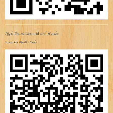
ஆன்மீக கானொளி காட்சிகள்:
சரவணன் அன்பே சிவம்