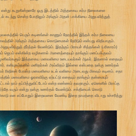
ையாது என்று கூறுகின்றனரே ஒரு இடத்தில் அத்தகைய கர்ம நிலைகளை
டல் கடந்து சென்ற போதிலும் அங்கும் அதன் பாக்கியை அனுபவித்துத்
லகத்தில் பெரும் கடினங்கள் காணும் நேரத்தில் இந்தக் கர்ம நிலையை
காலத்தில் அங்கும் அத்தகைய கொடுமைகள் நேரிடும் என்பது விதியாகும்.
த்துத் தீர்த்தல் வேண்டும். இதற்குப் பிராயச் சித்தங்கள் (பரிகாரம்)
் ஜெபம் என்கின்ற வழிகளால் அனைத்தையும் தாங்கும் மனப்பக்குவம்
ம் முனிவர்களும் இத்தகைய மனவலிமை உடையவர்கள் ஆவர். இதனால் எதையும்
ர். கலியுகம்தனில் மனிதர்கள் அவ்விதம் இல்லை என்பதை நன்கு உணர்தல்
னிவர் ரிஷிகள் போன்ற மனவலிமை உடல் வலிமை அடைவது மிகவும் கடினம். சதா
லத்தில் மனவலிமை ஓரளவிற்கு ஏற்பட்டு எதையும் தாங்கும் தன்மையும்
விட்டால் நாம் தப்பித்துவிட்டோம் என்ற எண்ணம் தவறாகும். ஏனெனில் பிராப்த
ந்தே வரும் என்று நன்கு உணர்தல் வேண்டும். சக்தியைக் கொடு
கொடு என எப்போதும் இறைவனை வேண்டி இறை நாமத்தை விடாது உச்சரித்து