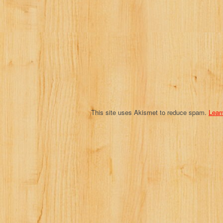
a
t
i
o
n
This site uses Akismet to reduce spam.
Lear