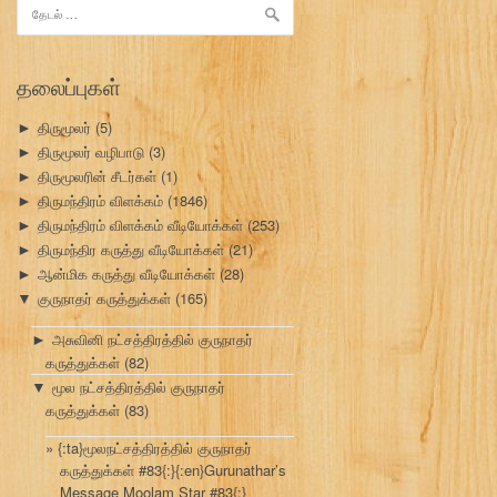
இதற்காகத்
தேடு:
தலைப்புகள்
திருமூலர்
(5)
►
திருமூலர் வழிபாடு
(3)
►
திருமூலரின் சீடர்கள்
(1)
►
திருமந்திரம் விளக்கம்
(1846)
►
திருமந்திரம் விளக்கம் வீடியோக்கள்
(253)
►
திருமந்திர கருத்து வீடியோக்கள்
(21)
►
ஆன்மிக கருத்து வீடியோக்கள்
(28)
►
குருநாதர் கருத்துக்கள்
(165)
▼
அசுவினி நட்சத்திரத்தில் குருநாதர்
►
கருத்துக்கள்
(82)
மூல நட்சத்திரத்தில் குருநாதர்
▼
கருத்துக்கள்
(83)
{:ta}மூலநட்சத்திரத்தில் குருநாதர்
கருத்துக்கள் #83{:}{:en}Gurunathar’s
Message Moolam Star #83{:}