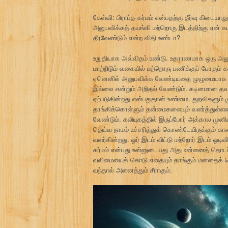
கேள்வி: பிராப்த கர்மம் என்பதற்கு தீர்வு கிட
அனுபவிக்கத் தயங்கி மற்றொரு இடத்திற்கு ஏன் க
தீரவேண்டும் என்ற விதி உண்டா?
உறுதியாக அவ்விதம் உண்டு. உதாரணமாக ஒரு அலுவ
மாற்றிடும் வகையில் மற்றொரு பணிக்குப் போகும் 
ஏனெனில் அனுபவிக்க வேண்டியதை முழுமையாக அனுபவி
இல்லை என்றும் அறிதல் வேண்டும். கடினமான தவம
ஏற்படுகின்றது என்பதுதான் உண்மை. துறவிகளு
தாங்கிக்கொள்ளும் தன்மைகளையும் வளர்த்துள்ளன
வேண்டும். கலியுகத்தில் இருப்போர் அக்கால மு
தெய்வ நாமம் உச்சரித்துக் கொண்டேயிருக்கும் கா
வளர்கின்றது. ஓர் இடம் விட்டு மற்றோர் இடம் ஓடி
கர்மம் என்பது உன்னுடையது அது உன்னைத் தொடர்
வலிமையைக் கொடு எதையும் தாங்கும் மனதைக் 
வந்தால் அனைத்தும் சீராகும்.