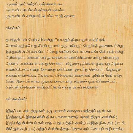
படிகண் டிலர்மீண்டும் பார்மிசைக் கூடி
அடிகண் டிலேன்என் றச்சுதன் சொல்ல
முடிகண்டன் என்றயன் பொய்மொழிந் தானே.
விளக்கம்:
தமக்குள் யார் பெரியவர் என்று பிரம்மனும் திருமாலும் வாதிட்டுக்
கொண்டிருந்தபோது சிவபெருமான் ஒரு மாபெரும் நெருப்புத் தூணாக நின்று
இத்தூணின் அடியையோ அல்லது உச்சியையோ காண்பவரே பெரியவர் என்று
அறிவித்தார். பிரம்மன் பறந்து உச்சியைக் கண்டுவிடலாம் என்று நினைத்து
அன்னப் பறவையாக பறந்து சென்றார். திருமால் பூமியைக் குடைந்து அடியை
கண்டுவிடலாம் என்று நினைத்து பன்றியாக குடைந்து சென்றார். இருவரும்
தங்கள் எண்ணப்படி அடியையும் உச்சியையும் காணாமல் பூமியின் மேல் வந்து
நின்ற அடியைக் காண முடியவில்லை என்று திருமால் ஒப்புக்கொண்டார்.
பிரம்மன் உச்சியைக் கண்டுவிட்டேன் என்று பொய் கூறினான்.
உள் விளக்கம்:
இந்தப் பாடலில் திருமூலர் ஒரு புராணக் கதையை சித்தரிப்பது போல
இருந்தாலும் இறைவனின் திருவடிகளை கண்டு அவன் திருவடிகளின்கீழ்
இருப்பதே பேரின்பம் என்பதை அனுபவத்தில் கண்டு அறிந்த திருமூலர் (பாடல்
#82 இல் கூறியபடி) அந்தப் பேரின்பத்தை அனைவரும் அடையும் வழியாகவே