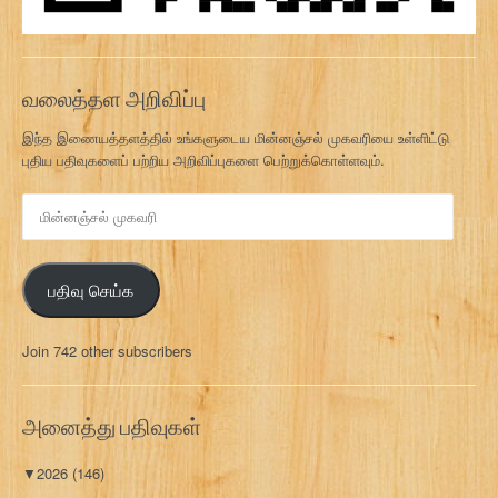
வலைத்தள அறிவிப்பு
இந்த இணையத்தளத்தில் உங்களுடைய மின்னஞ்சல் முகவரியை உள்ளிட்டு
புதிய பதிவுகளைப் பற்றிய அறிவிப்புகளை பெற்றுக்கொள்ளவும்.
மி
ன்
ன
ஞ்
பதிவு செய்க
ச
ல்
மு
Join 742 other subscribers
க
வ
ரி
அனைத்து பதிவுகள்
▼
2026
(146)