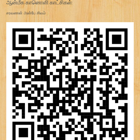
ஆன்மீக கானொளி காட்சிகள்:
சரவணன் அன்பே சிவம்