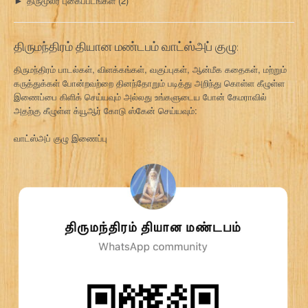
திருமூலர் புகைப்படங்கள்
(2)
►
திருமந்திரம் தியான மண்டபம் வாட்ஸ்அப் குழு:
திருமந்திரம் பாடல்கள், விளக்கங்கள், வகுப்புகள், ஆன்மீக கதைகள், மற்றும்
கருத்துக்கள் போன்றவற்றை தினந்தோறும் படித்து அறிந்து கொள்ள கீழுள்ள
இணைப்பை கிளிக் செய்யவும் அல்லது உங்களுடைய போன் கேமராவில்
அதற்கு கீழுள்ள க்யூஆர் கோடு ஸ்கேன் செய்யவும்:
வாட்ஸ்அப் குழு இணைப்பு