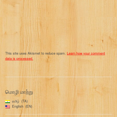
i
o
n
This site uses Akismet to reduce spam.
Learn how your comment
data is processed.
மொழி மாற்று
தமிழ்
TA
English
EN