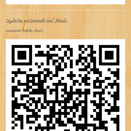
ஆன்மீக கானொளி காட்சிகள்:
சரவணன் அன்பே சிவம்