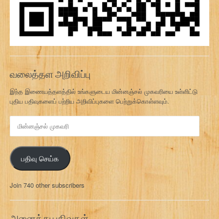
வலைத்தள அறிவிப்பு
இந்த இணையத்தளத்தில் உங்களுடைய மின்னஞ்சல் முகவரியை உள்ளிட்டு
புதிய பதிவுகளைப் பற்றிய அறிவிப்புகளை பெற்றுக்கொள்ளவும்.
மி
ன்
ன
ஞ்
பதிவு செய்க
ச
ல்
மு
Join 740 other subscribers
க
வ
ரி
அனைத்து பதிவுகள்