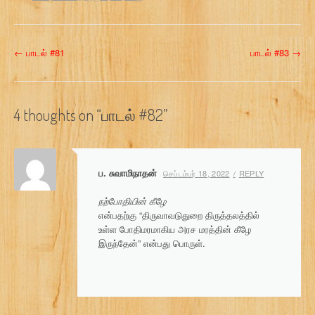
P
←
பாடல் #81
பாடல் #83
→
o
s
4 thoughts on “
பாடல் #82
”
t
n
ப. சுவாமிநாதன்
செப்டம்பர் 18, 2022
REPLY
a
நற்போதியின் கீழே
v
என்பதற்கு “திருவாவடுதுறை திருத்தலத்தில்
i
உள்ள போதிமரமாகிய அரச மரத்தின் கீழே
இருந்தேன்” என்பது பொருள்.
g
a
t