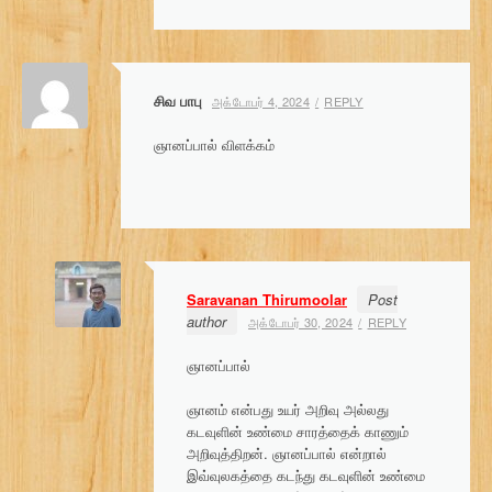
சிவ பாபு
அக்டோபர் 4, 2024
REPLY
ஞானப்பால் விளக்கம்
Saravanan Thirumoolar
Post
author
அக்டோபர் 30, 2024
REPLY
ஞானப்பால்
ஞானம் என்பது உயர் அறிவு அல்லது
கடவுளின் உண்மை சாரத்தைக் காணும்
அறிவுத்திறன். ஞானப்பால் என்றால்
இவ்வுலகத்தை கடந்து கடவுளின் உண்மை