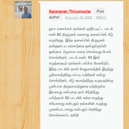
i
Saravanan Thirumoolar
Post
o
author
செப்டம்பர் 19, 2022
REPLY
n
ஐயா வணக்கம் தாங்கள் குறிப்படிட்ட பாடல்
எண்:82 திருமூலர் வரலாறு தலைப்பின் கீழ்
வருகிறது. இந்த தலைப்பில் திருமூலர்
தன்னுடைய வரலாற்றை ஒன்றுக்குபின்
ஒன்றாக அழகாக கதை சொல்வது போல்
சொல்கிறார். பாடல் எண்: 83 இன்
கருத்தையும் தாங்கள் பார்க்க வேண்டும்.
இந்த பாடலில் தான் மேலுலகத்தில் இருந்து
பூலோகத்திற்கு எப்படி வந்தேன் என்று
சொல்கிறார். கீழ் உலகத்திற்கு வருவதற்க்கு
முன்பாக திருவாவடுதுறை வந்திருக்க
இயலாது என்பதை நாம் சிந்தித்து
பார்த்தால் 82 பாடலில் உள்ள கருத்து
சரியானது என்பதும் தங்களின் கருத்து
முரண்பாடானது என்பதும் தெரிந்து
கொள்ளலாம். நன்றி