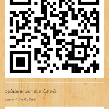
ஆன்மீக கானொளி காட்சிகள்:
சரவணன் அன்பே சிவம்