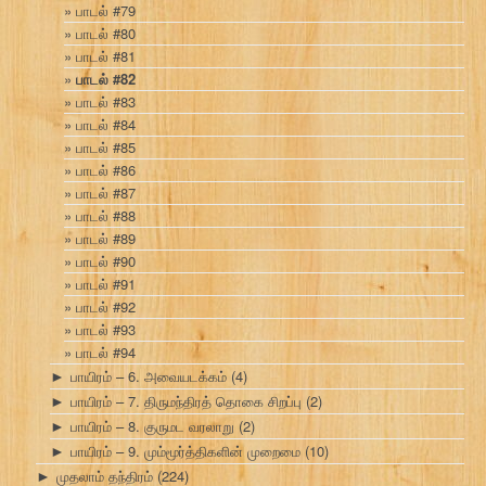
பாடல் #79
பாடல் #80
பாடல் #81
பாடல் #82
பாடல் #83
பாடல் #84
பாடல் #85
பாடல் #86
பாடல் #87
பாடல் #88
பாடல் #89
பாடல் #90
பாடல் #91
பாடல் #92
பாடல் #93
பாடல் #94
பாயிரம் – 6. அவையடக்கம்
(4)
►
பாயிரம் – 7. திருமந்திரத் தொகை சிறப்பு
(2)
►
பாயிரம் – 8. குருமட வரலாறு
(2)
►
பாயிரம் – 9. மும்மூர்த்திகளின் முறைமை
(10)
►
முதலாம் தந்திரம்
(224)
►