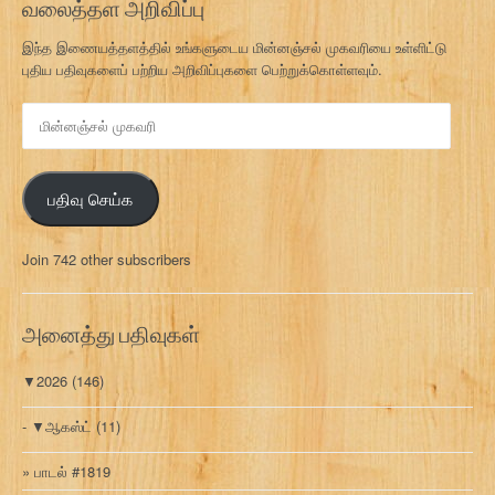
வலைத்தள அறிவிப்பு
இந்த இணையத்தளத்தில் உங்களுடைய மின்னஞ்சல் முகவரியை உள்ளிட்டு
புதிய பதிவுகளைப் பற்றிய அறிவிப்புகளை பெற்றுக்கொள்ளவும்.
மி
ன்
ன
ஞ்
பதிவு செய்க
ச
ல்
மு
Join 742 other subscribers
க
வ
ரி
அனைத்து பதிவுகள்
▼
2026
(146)
▼
ஆகஸ்ட்
(11)
பாடல் #1819