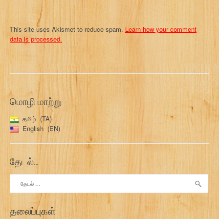
This site uses Akismet to reduce spam.
Learn how your comment
data is processed.
மொழி மாற்று
தமிழ்
TA
English
EN
தேடல்…
இதற்காகத்
தேடு:
தலைப்புகள்