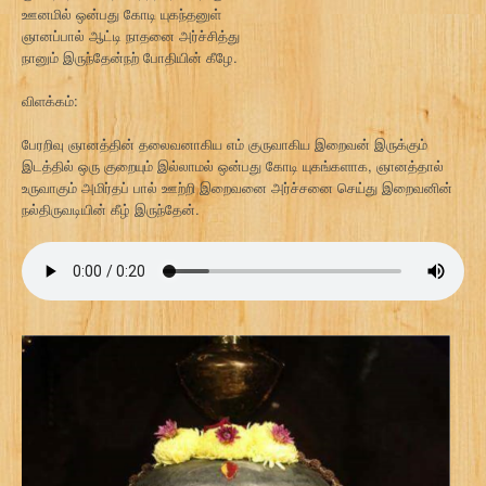
ஊனமில் ஒன்பது கோடி யுகந்தனுள்
ஞானப்பால் ஆட்டி நாதனை அர்ச்சித்து
நானும் இருந்தேன்நற் போதியின் கீழே.
விளக்கம்:
பேரறிவு ஞானத்தின் தலைவனாகிய எம் குருவாகிய இறைவன் இருக்கும்
இடத்தில் ஒரு குறையும் இல்லாமல் ஒன்பது கோடி யுகங்களாக, ஞானத்தால்
உருவாகும் அமிர்தப் பால் ஊற்றி இறைவனை அர்ச்சனை செய்து இறைவனின்
நல்திருவடியின் கீழ் இருந்தேன்.