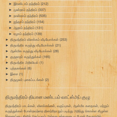
இரண்டாம் தந்திரம்
(212)
►
மூன்றாம் தந்திரம்
(337)
►
நான்காம் தந்திரம்
(535)
►
ஐந்தாம் தந்திரம்
(154)
►
ஆறாம் தந்திரம்
(131)
►
ஏழாம் தந்திரம்
(139)
►
திருமந்திரம் விளக்கம் வீடியோக்கள்
(253)
►
திருமந்திர கருத்து வீடியோக்கள்
(21)
►
ஆன்மிக கருத்து வீடியோக்கள்
(28)
►
குருநாதர் கருத்துக்கள்
(165)
►
திருமந்திர அறிவியல்
(1)
►
புத்தகங்கள்
(6)
►
இசை
(1)
►
திருமூலர் புகைப்படங்கள்
(2)
►
திருமந்திரம் தியான மண்டபம் வாட்ஸ்அப் குழு:
திருமந்திரம் பாடல்கள், விளக்கங்கள், வகுப்புகள், ஆன்மீக கதைகள், மற்றும்
கருத்துக்கள் போன்றவற்றை தினந்தோறும் படித்து அறிந்து கொள்ள கீழுள்ள
இணைப்பை கிளிக் செய்யவும் அல்லது உங்களுடைய போன் கேமராவில்