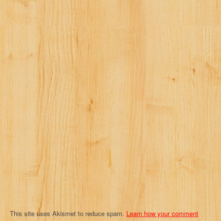
n
a
v
i
g
a
t
i
o
n
This site uses Akismet to reduce spam.
Learn how your comment