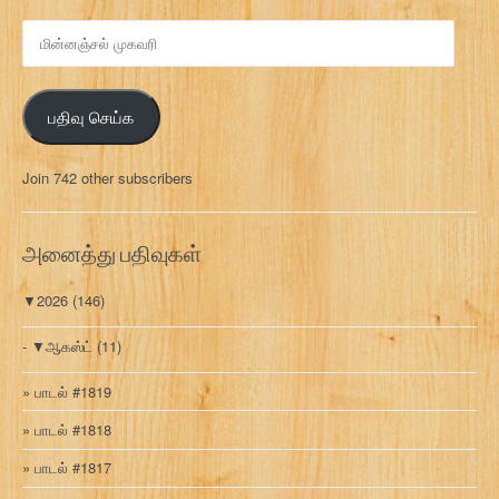
மி
ன்
ன
ஞ்
பதிவு செய்க
ச
ல்
மு
Join 742 other subscribers
க
வ
ரி
அனைத்து பதிவுகள்
▼
2026
(146)
▼
ஆகஸ்ட்
(11)
பாடல் #1819
பாடல் #1818
பாடல் #1817