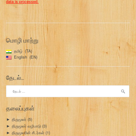
data is processed.
மொழி மாற்று
தமிழ்
TA
English
EN
தேடல்…
இதற்காகத்
தேடு:
தலைப்புகள்
திருமூலர்
(5)
►
திருமூலர் வழிபாடு
(3)
►
திருமூலரின் சீடர்கள்
(1)
►