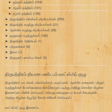
ஐந்தாம் தந்திரம்
(154)
►
ஆறாம் தந்திரம்
(131)
►
ஏழாம் தந்திரம்
(139)
►
திருமந்திரம் விளக்கம் வீடியோக்கள்
(253)
►
திருமந்திர கருத்து வீடியோக்கள்
(21)
►
ஆன்மிக கருத்து வீடியோக்கள்
(28)
►
குருநாதர் கருத்துக்கள்
(165)
►
திருமந்திர அறிவியல்
(1)
►
புத்தகங்கள்
(6)
►
இசை
(1)
►
திருமூலர் புகைப்படங்கள்
(2)
►
திருமந்திரம் தியான மண்டபம் வாட்ஸ்அப் குழு:
திருமந்திரம் பாடல்கள், விளக்கங்கள், வகுப்புகள், ஆன்மீக கதைகள், மற்றும்
கருத்துக்கள் போன்றவற்றை தினந்தோறும் படித்து அறிந்து கொள்ள கீழுள்ள
இணைப்பை கிளிக் செய்யவும் அல்லது உங்களுடைய போன் கேமராவில்
அதற்கு கீழுள்ள க்யூஆர் கோடு ஸ்கேன் செய்யவும்:
வாட்ஸ்அப் குழு இணைப்பு