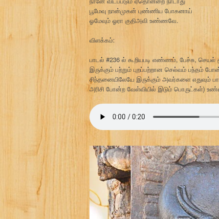
நானே விடப்படும் ஏதொன்றை நாடாது
பூமேவு நான்முகன் புண்ணிய போகனாய்
ஓமேவும் ஓரா குதிஅவி உண்ணவே.
விளக்கம்:
பாடல் #236 ல் கூறியபடி எண்ணம், பேச்சு, செயல்
இருக்கும் பற்றும் புறப்பற்றான செல்வம் பந்தம் ப
சிந்தனையிலேயே இருக்கும் அவர்களை எதுவும் பாத
அரிசி போன்ற வேள்வியில் இடும் பொருட்கள்) உண்