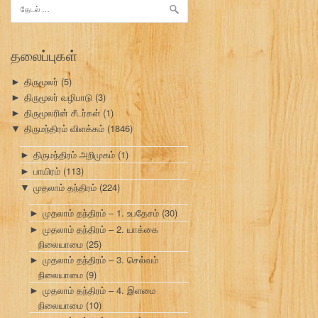
இதற்காகத்
தேடு:
தலைப்புகள்
திருமூலர்
(5)
►
திருமூலர் வழிபாடு
(3)
►
திருமூலரின் சீடர்கள்
(1)
►
திருமந்திரம் விளக்கம்
(1846)
▼
திருமந்திரம் அறிமுகம்
(1)
►
பாயிரம்
(113)
►
முதலாம் தந்திரம்
(224)
▼
முதலாம் தந்திரம் – 1. உபதேசம்
(30)
►
முதலாம் தந்திரம் – 2. யாக்கை
►
நிலையாமை
(25)
முதலாம் தந்திரம் – 3. செல்வம்
►
நிலையாமை
(9)
முதலாம் தந்திரம் – 4. இளமை
►
நிலையாமை
(10)