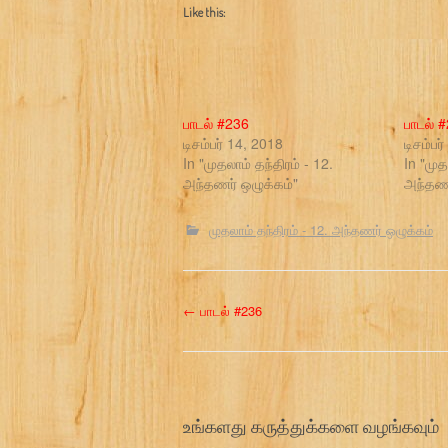
Like this:
பாடல் #236
பாடல் 
டிசம்பர் 14, 2018
டிசம்பர
In "முதலாம் தந்திரம் - 12.
In "முத
அந்தணர் ஒழுக்கம்"
அந்தணர
முதலாம் தந்திரம் - 12. அந்தணர் ஒழுக்கம்
P
←
பாடல் #236
o
s
உங்களது கருத்துக்களை வழங்கவும்
t