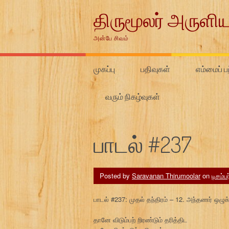
Skip
திருமூலர் அருளிய
to
content
அன்பே சிவம்
முகப்பு
பதிவுகள்
எம்மைப் பற
வரும் நிகழ்வுகள்
பாடல் #237
Posted by
Saravanan Thirumoolar
on
டிசம்ப
பாடல் #237: முதல் தந்திரம் – 12. அந்தணர் ஒழுக
தானே விடும்பற் றிரண்டும் தரித்திட