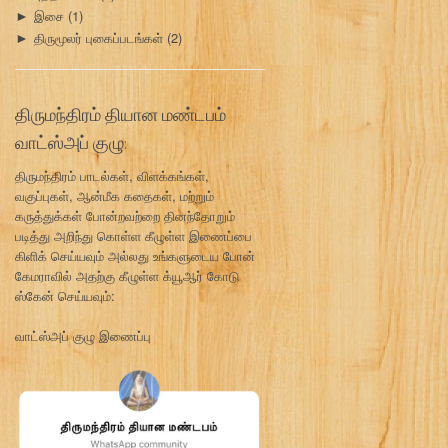
இசை
(1)
►
திருமூலர் புகைப்படங்கள்
(2)
►
திருமந்திரம் தியான மண்டபம்
வாட்ஸ்அப் குழு:
திருமந்திரம் பாடல்கள், விளக்கங்கள்,
வகுப்புகள், ஆன்மீக கதைகள், மற்றும்
கருத்துக்கள் போன்றவற்றை தினந்தோறும்
படித்து அறிந்து கொள்ள கீழுள்ள இணைப்பை
கிளிக் செய்யவும் அல்லது உங்களுடைய போன்
கேமராவில் அதற்கு கீழுள்ள க்யூஆர் கோடு
ஸ்கேன் செய்யவும்:
வாட்ஸ்அப் குழு இணைப்பு