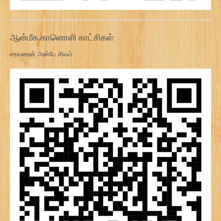
ஆன்மீக கானொளி காட்சிகள்:
சரவணன் அன்பே சிவம்