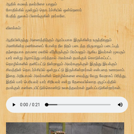
ஆதிக் கமலத் தலர்மிசை யானும்
சோதிக்கில் மூன்றும் தொடர்ச்சியில் ஒன்றெனார்
பேதித் துலகம் பிணங்குகின் றார்களே.
விளக்கம்:
ஆதியிலிருந்து அனைத்திற்கும் ஆரம்பமாக இருக்கின்ற உருத்திரனும்
அணிகின்ற மணிகளைப் போன்ற நீல நிறம் படைத்த திருமாலும் படைப்புத்
தந்தையாக தாமரை மலரில் வீற்றிருக்கும் பிரம்மனும் ஆகிய இவர்கள் மூவரும்
யார் என்று ஆராய்ந்து பார்த்தால் அவர்கள் தமக்குக் கொடுக்கப்பட்ட
தொழில்களில் தனிப்பட்டு நின்றாலும் அவர்களுக்குள் இருந்து இயக்கும்
சிவத்தின் தொடர்ச்சியில் ஒன்றுபட்டு இருக்கின்றார்கள் என்பதை உணரலாம்.
இதை அறியாமல் அவர்களின் தொழில்களை வைத்து வேறு வேறாகப் பிரித்து,
இதில் யார் பெரியவர் யார் சிறியவர் என்று தேவையில்லாத குழப்பத்தில்
தமக்குள் சண்டையிட்டுக்கொண்டு உலகத்தவர்கள் துன்பப்படுகின்றார்கள்.