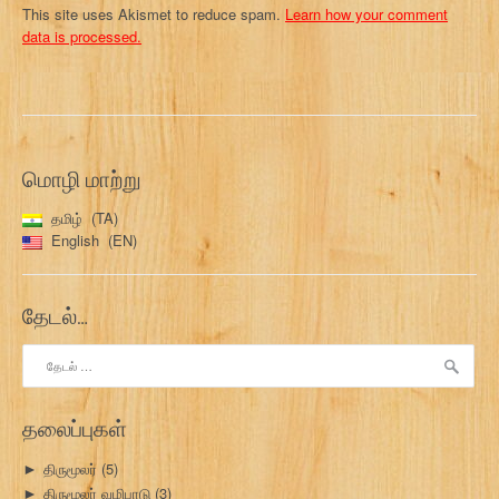
This site uses Akismet to reduce spam.
Learn how your comment
data is processed.
மொழி மாற்று
தமிழ்
TA
English
EN
தேடல்…
இதற்காகத்
தேடு:
தலைப்புகள்
திருமூலர்
(5)
►
திருமூலர் வழிபாடு
(3)
►