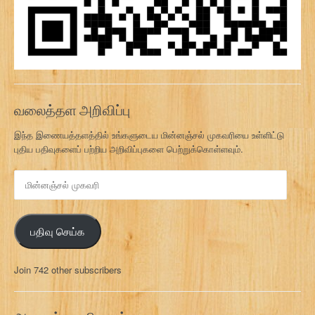
வலைத்தள அறிவிப்பு
இந்த இணையத்தளத்தில் உங்களுடைய மின்னஞ்சல் முகவரியை உள்ளிட்டு
புதிய பதிவுகளைப் பற்றிய அறிவிப்புகளை பெற்றுக்கொள்ளவும்.
மி
ன்
ன
ஞ்
பதிவு செய்க
ச
ல்
மு
Join 742 other subscribers
க
வ
ரி