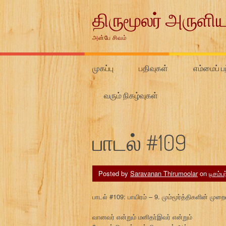
Skip
திருமூலர் அருளிய
to
content
அன்பே சிவம்
முகப்பு
பதிவுகள்
எம்மைப் பற
வரும் நிகழ்வுகள்
பாடல் #109
Posted by
Saravanan Thirumoolar
on
டிசம்ப
பாடல் #109: பாயிரம் – 9. மும்மூர்த்திகளின் முற
வானவர் என்றும் மனிதர்இவர் என்றும்