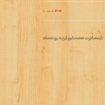
P
←
பாடல் #108
o
s
உங்களது கருத்துக்களை வழங்கவும்
t
n
a
v
i
g
a