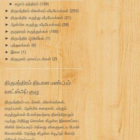
ஏழாம் தந்திரம்
(139)
►
திருமந்திரம் விளக்கம் வீடியோக்கள்
(253)
►
திருமந்திர கருத்து வீடியோக்கள்
(21)
►
ஆன்மிக கருத்து வீடியோக்கள்
(28)
►
குருநாதர் கருத்துக்கள்
(165)
►
திருமந்திர அறிவியல்
(1)
►
புத்தகங்கள்
(6)
►
இசை
(1)
►
திருமூலர் புகைப்படங்கள்
(2)
►
திருமந்திரம் தியான மண்டபம்
வாட்ஸ்அப் குழு:
திருமந்திரம் பாடல்கள், விளக்கங்கள்,
வகுப்புகள், ஆன்மீக கதைகள், மற்றும்
கருத்துக்கள் போன்றவற்றை தினந்தோறும்
படித்து அறிந்து கொள்ள கீழுள்ள இணைப்பை
கிளிக் செய்யவும் அல்லது உங்களுடைய போன்
கேமராவில் அதற்கு கீழுள்ள க்யூஆர் கோடு
ஸ்கேன் செய்யவும்: