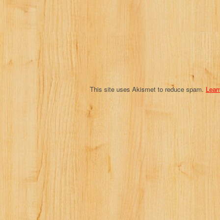
t
i
o
n
This site uses Akismet to reduce spam.
Lear