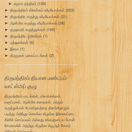
ஏழாம் தந்திரம்
(139)
►
திருமந்திரம் விளக்கம் வீடியோக்கள்
(253)
►
திருமந்திர கருத்து வீடியோக்கள்
(21)
►
ஆன்மிக கருத்து வீடியோக்கள்
(28)
►
குருநாதர் கருத்துக்கள்
(165)
►
திருமந்திர அறிவியல்
(1)
►
புத்தகங்கள்
(6)
►
இசை
(1)
►
திருமூலர் புகைப்படங்கள்
(2)
►
திருமந்திரம் தியான மண்டபம்
வாட்ஸ்அப் குழு:
திருமந்திரம் பாடல்கள், விளக்கங்கள்,
வகுப்புகள், ஆன்மீக கதைகள், மற்றும்
கருத்துக்கள் போன்றவற்றை தினந்தோறும்
படித்து அறிந்து கொள்ள கீழுள்ள இணைப்பை
கிளிக் செய்யவும் அல்லது உங்களுடைய போன்
கேமராவில் அதற்கு கீழுள்ள க்யூஆர் கோடு
ஸ்கேன் செய்யவும்: