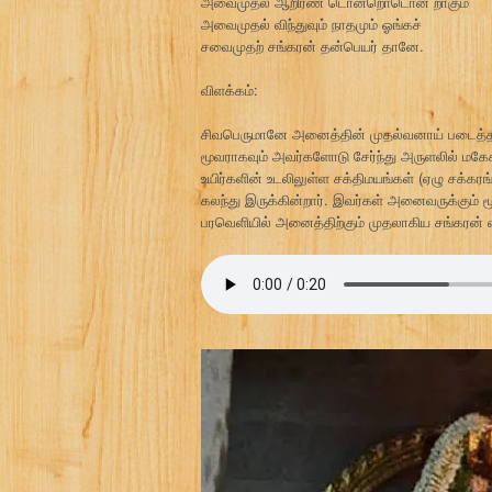
அவைமுதல் ஆறிரண் டொன்றொடொன் றாகும்
அவைமுதல் விந்துவும் நாதமும் ஓங்கச்
சவைமுதற் சங்கரன் தன்பெயர் தானே.
விளக்கம்:
சிவபெருமானே அனைத்தின் முதல்வனாய் படைத்தலில்
மூவராகவும் அவர்களோடு சேர்ந்து அருளலில் மகேசு
உயிர்களின் உடலிலுள்ள சக்திமயங்கள் (ஏழு சக்
கலந்து இருக்கின்றார். இவர்கள் அனைவருக்கும் ம
பரவெளியில் அனைத்திற்கும் முதலாகிய சங்கரன் எ