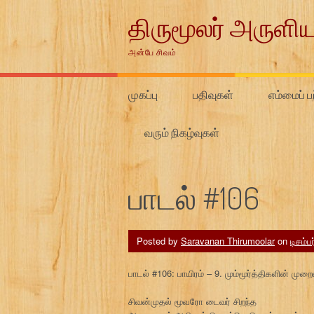
Skip
திருமூலர் அருளிய
to
content
அன்பே சிவம்
முகப்பு
பதிவுகள்
எம்மைப் பற
வரும் நிகழ்வுகள்
பாடல் #106
Posted by
Saravanan Thirumoolar
on
டிசம்ப
பாடல் #106: பாயிரம் – 9. மும்மூர்த்திகளின் முற
சிவன்முதல் மூவரோ டைவர் சிறந்த