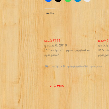
Like this:
பாடல் #111
பாடல் 
டிசம்பர் 6, 2018
டிசம்பர
In "பாயிரம் - 9. மும்மூர்த்திகளின்
In "பாய
முறைமை"
முறைம
பாயிரம் - 9. மும்மூர்த்திகளின் முறைமை
P
←
பாடல் #105
o
s