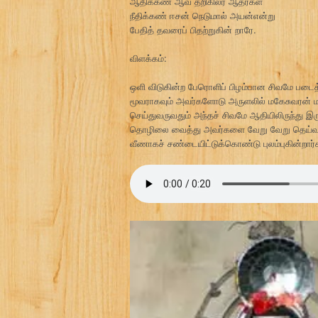
ஆதிக்கண் ஆவ தறிகிலர் ஆதர்கள்
நீதிக்கண் ஈசன் நெடுமால் அயன்என்று
பேதித் தவரைப் பிதற்றுகின் றாரே.
விளக்கம்:
ஒளி விடுகின்ற பேரொளிப் பிழம்பான சிவமே படைத்தல
மூவராகவும் அவர்களோடு அருளலில் மகேசுவரன் மற
செய்துவருவதும் அந்தச் சிவமே ஆதியிலிருந்து இ
தொழிலை வைத்து அவர்களை வேறு வேறு தெய்வங்கள
வீணாகச் சண்டையிட்டுக்கொண்டு புலம்புகின்றார்