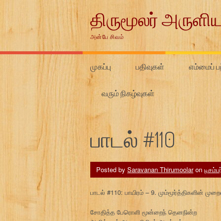
Skip
திருமூலர் அருளிய
to
content
அன்பே சிவம்
முகப்பு
பதிவுகள்
எம்மைப் பற
வரும் நிகழ்வுகள்
பாடல் #110
Posted by
Saravanan Thirumoolar
on
டிசம்ப
பாடல் #110: பாயிரம் – 9. மும்மூர்த்திகளின் முற
சோதித்த பேரொளி மூன்றைந் தெனநின்ற