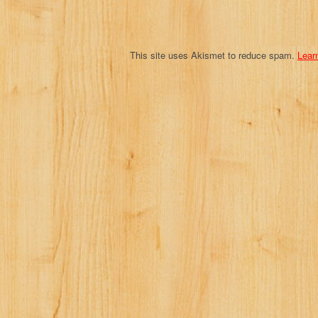
o
n
This site uses Akismet to reduce spam.
Lear