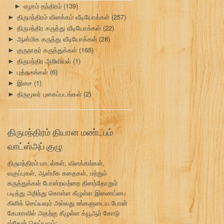
ஏழாம் தந்திரம்
(139)
►
திருமந்திரம் விளக்கம் வீடியோக்கள்
(257)
►
திருமந்திர கருத்து வீடியோக்கள்
(22)
►
ஆன்மிக கருத்து வீடியோக்கள்
(28)
►
குருநாதர் கருத்துக்கள்
(165)
►
திருமந்திர அறிவியல்
(1)
►
புத்தகங்கள்
(6)
►
இசை
(1)
►
திருமூலர் புகைப்படங்கள்
(2)
►
திருமந்திரம் தியான மண்டபம்
வாட்ஸ்அப் குழு:
திருமந்திரம் பாடல்கள், விளக்கங்கள்,
வகுப்புகள், ஆன்மீக கதைகள், மற்றும்
கருத்துக்கள் போன்றவற்றை தினந்தோறும்
படித்து அறிந்து கொள்ள கீழுள்ள இணைப்பை
கிளிக் செய்யவும் அல்லது உங்களுடைய போன்
கேமராவில் அதற்கு கீழுள்ள க்யூஆர் கோடு
ஸ்கேன் செய்யவும்: