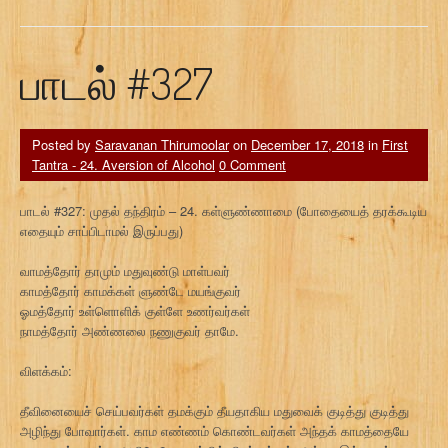
பாடல் #327
Posted by
Saravanan Thirumoolar
on
December 17, 2018
in
First
Tantra - 24. Aversion of Alcohol
0 Comment
பாடல் #327: முதல் தந்திரம் – 24. கள்ளுண்ணாமை (போதையைத் தரக்கூடிய
எதையும் சாப்பிடாமல் இருப்பது)
வாமத்தோர் தாமும் மதுவுண்டு மாள்பவர்
காமத்தோர் காமக்கள் ளுண்டே மயங்குவர்
ஓமத்தோர் உள்ளொளிக் குள்ளே உணர்வர்கள்
நாமத்தோர் அண்ணலை நணுகுவர் தாமே.
விளக்கம்:
தீவினையைச் செய்பவர்கள் தமக்கும் தீயதாகிய மதுவைக் குடித்து குடித்து
அழிந்து போவார்கள். காம எண்ணம் கொண்டவர்கள் அந்தக் காமத்தையே