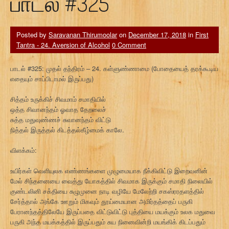
பாடல் #325
Posted by
Saravanan Thirumoolar
on
December 17, 2018
in
First
Tantra - 24. Aversion of Alcohol
0 Comment
பாடல் #325: முதல் தந்திரம் – 24. கள்ளுண்ணாமை (போதையைத் தரக்கூடிய
எதையும் சாப்பிடாமல் இருப்பது)
சித்தம் உருக்கிச் சிவமாம் சமாதியில்
ஒத்த சிவானந்தம் ஓவாத தேறலைச்
சுத்த மதுவுண்ணச் சுவானந்தம் விட்டு
நித்தல் இருத்தல் கிடத்தல்கீழ்மைக் காலே.
விளக்கம்:
உயிர்கள் வெளியுலக எண்ணங்களை முழுமையாக நீக்கிவிட்டு இறைவனின்
மேல் சிந்தனையை வைத்து யோகத்தில் சிவமாக இருக்கும் சமாதி நிலையில்
குண்டலினி சக்தியை சுழுமுனை நாடி வழியே மேலேற்றி சகஸ்ரரதளத்தில்
சேர்த்தால் அங்கே ஊறும் மிகவும் தூய்மையான அமிர்தத்தைப் பருகி
பேரானந்தத்திலேயே இருப்பதை விட்டுவிட்டு புத்தியை மயக்கும் உலக மதுவை
பருகி அந்த மயக்கத்தில் இருப்பதும் சுய நினைவின்றி மயங்கிக் கிடப்பதும்