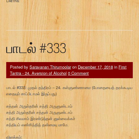
Like this:
பாடல் #333
Posted by
Saravanan Thirumoolar
on
December 17, 2018
in
First
Tantra - 24. Aversion of Alcohol
0 Comment
பாடல் #333: முதல் தந்திரம் – 24. கள்ளுண்ணாமை (போதையைத் தரக்கூடிய
எதையும் சாப்பிடாமல் இருப்பது)
சத்தன் அருள்தரின் சத்தி அருளுண்டாம்
சத்தி அருள்தரின் சத்தன் அருளுண்டாம்
சத்தி சிவமாம் இரண்டுந்தன் னுள்வைக்கச்
சத்தியம் எண்சித்தித் தன்மையு மாமே.
விளக்கம்: