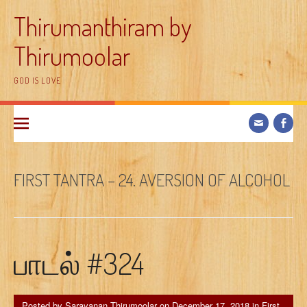
Skip
Thirumanthiram by
to
content
Thirumoolar
GOD IS LOVE
FIRST TANTRA – 24. AVERSION OF ALCOHOL
பாடல் #324
Posted by
Saravanan Thirumoolar
on
December 17, 2018
in
First