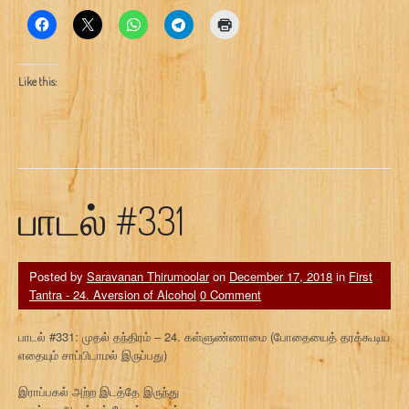
Like this:
பாடல் #331
Posted by
Saravanan Thirumoolar
on
December 17, 2018
in
First
Tantra - 24. Aversion of Alcohol
0 Comment
பாடல் #331: முதல் தந்திரம் – 24. கள்ளுண்ணாமை (போதையைத் தரக்கூடிய
எதையும் சாப்பிடாமல் இருப்பது)
இராப்பகல் அற்ற இடத்தே இருந்து