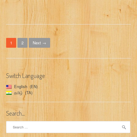
P
1
2
Next →
o
s
t
Switch Language
s
English
EN
n
தமிழ்
TA
a
Search…
v
Search
i
for: