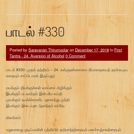
பாடல் #330
Posted by
Saravanan Thirumoolar
on
December 17, 2018
in
First
Tantra - 24. Aversion of Alcohol
0 Comment
பாடல் #330: முதல் தந்திரம் – 24. கள்ளுண்ணாமை (போதையைத் தரக்கூடிய
எதையும் சாப்பிடாமல் இருப்பது)
மயக்கும் தியங்குங்கள் வாய்மை அழிக்கும்
இயங்கும் மடவார்தம் இன்பமே எய்தி
முயங்கும் நயங்கொண்ட ஞானத்து முந்தி
இயங்கும் இடையறா ஆனந்தம் எய்தே.
விளக்கம்:
மதுவானது குடிப்பவரின் புத்தியில் தடுமாற்றத்தையும் மனச்சஞ்சலத்தையும்