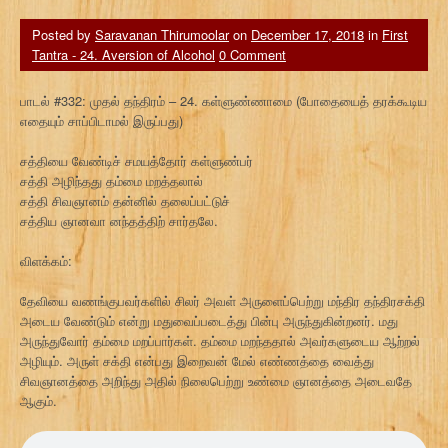
Posted by
Saravanan Thirumoolar
on
December 17, 2018
in
First
Tantra - 24. Aversion of Alcohol
0 Comment
பாடல் #332: முதல் தந்திரம் – 24. கள்ளுண்ணாமை (போதையைத் தரக்கூடிய
எதையும் சாப்பிடாமல் இருப்பது)
சத்தியை வேண்டிச் சமயத்தோர் கள்ளுண்பர்
சத்தி அழிந்தது தம்மை மறத்தலால்
சத்தி சிவஞானம் தன்னில் தலைப்பட்டுச்
சத்திய ஞானவா னந்தத்திற் சார்தலே.
விளக்கம்:
தேவியை வணங்குபவர்களில் சிலர் அவள் அருளைப்பெற்று மந்திர தந்திரசக்தி
அடைய வேண்டும் என்று மதுவைப்படைத்து பின்பு அருந்துகின்றனர். மது
அருந்துவோர் தம்மை மறப்பார்கள். தம்மை மறந்ததால் அவர்களுடைய ஆற்றல்
அழியும். அருள் சக்தி என்பது இறைவன் மேல் எண்ணத்தை வைத்து
சிவஞானத்தை அறிந்து அதில் நிலைபெற்று உண்மை ஞானத்தை அடைவதே
ஆகும்.