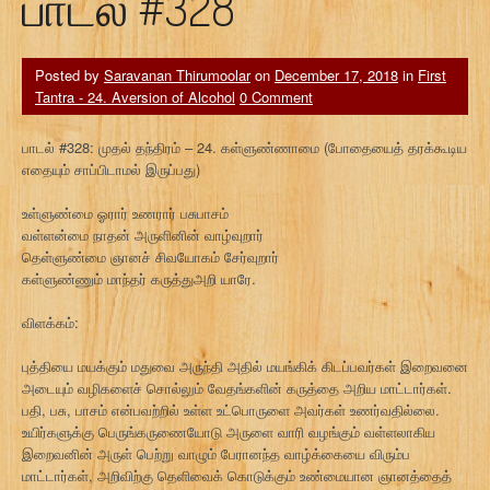
பாடல் #328
Posted by
Saravanan Thirumoolar
on
December 17, 2018
in
First
Tantra - 24. Aversion of Alcohol
0 Comment
பாடல் #328: முதல் தந்திரம் – 24. கள்ளுண்ணாமை (போதையைத் தரக்கூடிய
எதையும் சாப்பிடாமல் இருப்பது)
உள்ளுண்மை ஓரார் உணரார் பசுபாசம்
வள்ளன்மை நாதன் அருளினின் வாழ்வுறார்
தெள்ளுண்மை ஞானச் சிவயோகம் சேர்வுறார்
கள்ளுண்ணும் மாந்தர் கருத்துஅறி யாரே.
விளக்கம்:
புத்தியை மயக்கும் மதுவை அருந்தி அதில் மயங்கிக் கிடப்பவர்கள் இறைவனை
அடையும் வழிகளைச் சொல்லும் வேதங்களின் கருத்தை அறிய மாட்டார்கள்.
பதி, பசு, பாசம் என்பவற்றில் உள்ள உட்பொருளை அவர்கள் உணர்வதில்லை.
உயிர்களுக்கு பெருங்கருணையோடு அருளை வாரி வழங்கும் வள்ளலாகிய
இறைவனின் அருள் பெற்று வாழும் பேரானந்த வாழ்க்கையை விரும்ப
மாட்டார்கள், அறிவிற்கு தெளிவைக் கொடுக்கும் உண்மையான ஞானத்தைத்