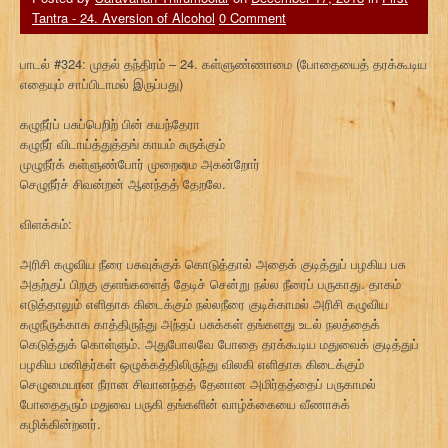
Tantra - 24. Aversion of Alcohol
0 Comment
பாடல் #324: முதல் தந்திரம் – 24. கள்ளுண்ணாமை (போதையைத் தரக்கூடிய
எதையும் சாப்பிடாமல் இருப்பது)
கழுநீர்ப் பசுப்பெறிற் பின் கயந்தேரா
கழுநீர் விடாய்த்துத்தங் காயம் சுருக்கும்
முழுநீர்க் கள்ளுண்போர் முறைமை அகன்றோர்
செழுநீர்ச் சிவன்றன் ஆனந்தத் தேறலே.
விளக்கம்:
அரிசி கழுவிய நீரை பசுவுக்குக் கொடுத்தால் அதைக் குடித்துப் பழகிய பசு
அதற்குப் பிறகு குளங்களைத் தேடிச் சென்று நல்ல நீரைப் பருகாது. தாகம்
எடுத்தாலும் எளிதாக கிடைக்கும் நல்லநீரை குடிக்காமல் அரிசி கழுவிய
கழுநீருக்காக காத்திருந்து அந்தப் பசுக்கள் தங்களது உடல் நலத்தைக்
கெடுத்துக் கொள்ளும். அதுபோலவே போதை தரக்கூடிய மதுவைக் குடித்துப்
பழகிய மனிதர்கள் ஒழுக்கத்திலிருந்து விலகி எளிதாக கிடைக்கும்
செழுமையான நீரான சிவானந்தத் தேனான அமிர்தத்தைப் பருகாமல்
போதைதரும் மதுவை பருகி தங்களின் வாழ்க்கையை வீணாகக்
கழிக்கின்றனர்.