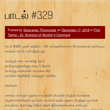
பாடல் #329
Posted by
Saravanan Thirumoolar
on
December 17, 2018
in
First
Tantra - 24. Aversion of Alcohol
0 Comment
பாடல் #329: முதல் தந்திரம் – 24. கள்ளுண்ணாமை (போதையைத் தரக்கூடிய
எதையும் சாப்பிடாமல் இருப்பது)
மயக்குஞ் சமய மலமன்னு மூடர்
மயக்கு மதுவுண்ணு மாமூடர் தேரார்
மயக்குறு மாயையின் மாமாயை வீடு
மயக்கில் தெளியின் மயக்குறும் அன்றே.
விளக்கம்:
மனதை மயக்கும் மதுவை சமயத்தின் பெயரால் அருந்தி சமயத்தை
அழுக்காக்கின்றனர் மூடர்கள். மயக்கம் தரும் மதுவை அருந்தும் மூடர்கள்
சமயத்தை ஆராய்ந்து அறியும் திறன் இல்லாதவர்களாக மாபெரும்
மூடர்களாகின்றனர். உலகப்பற்று என்னும் பெரும் மயக்கத்திலுருந்து விடுபட்டு