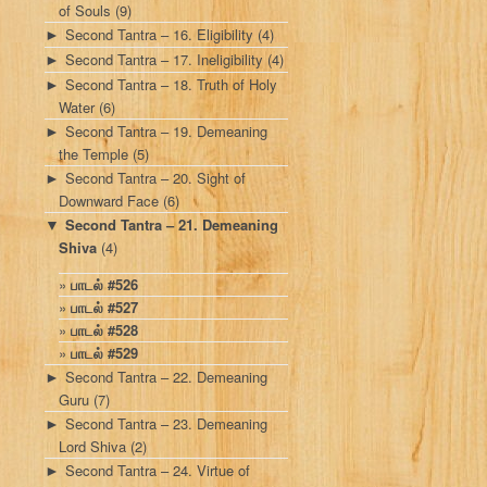
of Souls
(9)
Second Tantra – 16. Eligibility
(4)
►
Second Tantra – 17. Ineligibility
(4)
►
Second Tantra – 18. Truth of Holy
►
Water
(6)
Second Tantra – 19. Demeaning
►
the Temple
(5)
Second Tantra – 20. Sight of
►
Downward Face
(6)
Second Tantra – 21. Demeaning
▼
Shiva
(4)
பாடல் #526
பாடல் #527
பாடல் #528
பாடல் #529
Second Tantra – 22. Demeaning
►
Guru
(7)
Second Tantra – 23. Demeaning
►
Lord Shiva
(2)
Second Tantra – 24. Virtue of
►