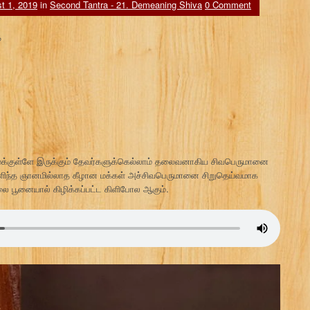
t 1, 2019
in
Second Tantra - 21. Demeaning Shiva
0 Comment
ை
தமக்குள்ளே இருக்கும் தேவர்களுக்கெல்லாம் தலைவனாகிய சிவபெருமானை
ளிந்த ஞானமில்லாத கீழான மக்கள் அச்சிவபெருமானை சிறுதெய்வமாக
லை பூனையால் கிழிக்கப்பட்ட கிளிபோல ஆகும்.