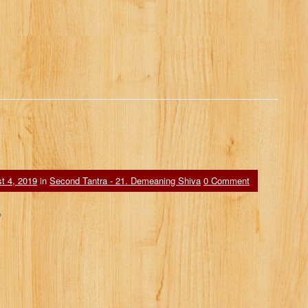
t 4, 2019
in
Second Tantra - 21. Demeaning Shiva
0 Comment
ை