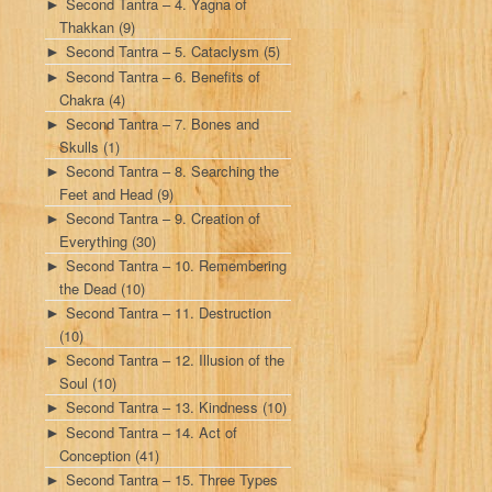
Second Tantra – 4. Yagna of
►
Thakkan
(9)
Second Tantra – 5. Cataclysm
(5)
►
Second Tantra – 6. Benefits of
►
Chakra
(4)
Second Tantra – 7. Bones and
►
Skulls
(1)
Second Tantra – 8. Searching the
►
Feet and Head
(9)
Second Tantra – 9. Creation of
►
Everything
(30)
Second Tantra – 10. Remembering
►
the Dead
(10)
Second Tantra – 11. Destruction
►
(10)
Second Tantra – 12. Illusion of the
►
Soul
(10)
Second Tantra – 13. Kindness
(10)
►
Second Tantra – 14. Act of
►
Conception
(41)
Second Tantra – 15. Three Types
►