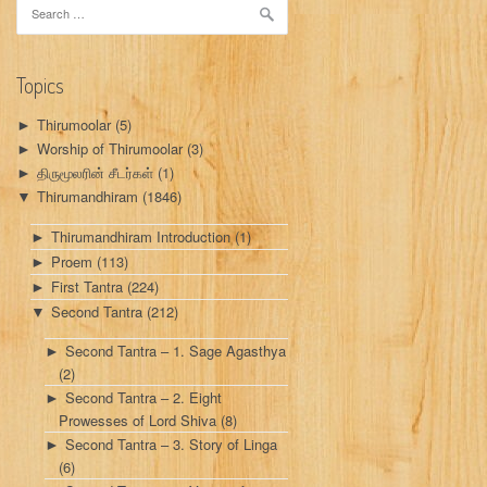
Search
for:
Topics
Thirumoolar
(5)
►
Worship of Thirumoolar
(3)
►
திருமூலரின் சீடர்கள்
(1)
►
Thirumandhiram
(1846)
▼
Thirumandhiram Introduction
(1)
►
Proem
(113)
►
First Tantra
(224)
►
Second Tantra
(212)
▼
Second Tantra – 1. Sage Agasthya
►
(2)
Second Tantra – 2. Eight
►
Prowesses of Lord Shiva
(8)
Second Tantra – 3. Story of Linga
►
(6)