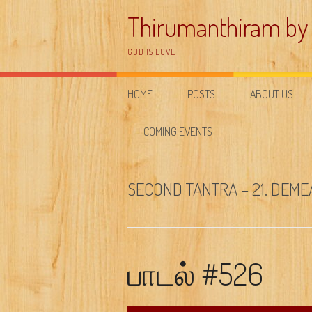
Skip
Thirumanthiram by
to
content
GOD IS LOVE
HOME
POSTS
ABOUT US
COMING EVENTS
SECOND TANTRA – 21. DEME
பாடல் #526