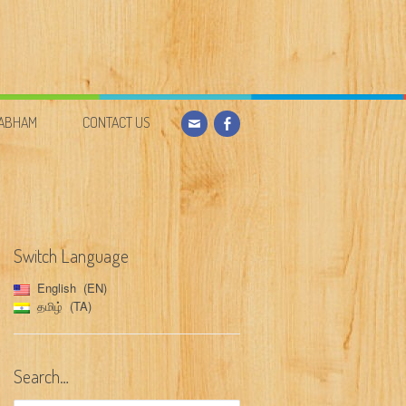
DABHAM
CONTACT US
Switch Language
English
EN
தமிழ்
TA
Search…