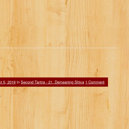
t 5, 2019
in
Second Tantra - 21. Demeaning Shiva
1 Comment
ை