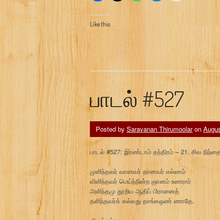
Like this:
பாடல் #527
Posted by
Saravanan Thirumoolar
on
Augus
பாடல் #527: இரண்டாம் தந்திரம் – 21. சிவ நிந்த
முளிந்தவர் வானவர் தானவர் எல்லாம்
விளிந்தவர் மெய்ந்நின்ற ஞானம் உணரார்
அளிந்தமு தூறிய ஆதிப் பிரானைத்
தளிந்தவர்க் கல்லது தாங்கஒண் ணாதே.