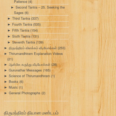
Patience
(4)
Second Tantra – 25. Seeking the
►
Sages
(6)
Third Tantra
(337)
►
Fourth Tantra
(535)
►
Fifth Tantra
(154)
►
Sixth Tantra
(131)
►
Seventh Tantra
(139)
►
திருமந்திரம் விளக்கம் வீடியோக்கள்
(253)
►
Thirumandhiram Explanation Videos
►
(21)
ஆன்மிக கருத்து வீடியோக்கள்
(28)
►
Gurunathar Messages
(165)
►
Science of Thirumandhiram
(1)
►
Books
(6)
►
Music
(1)
►
General Photographs
(2)
►
திருமந்திரம் தியான மண்டபம்