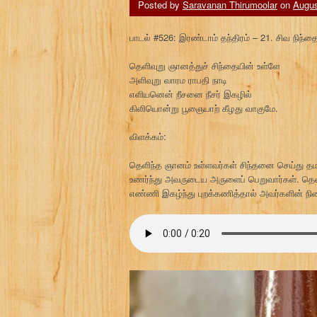
Posted by
Saravanan Thirumoolar
on
Augus
பாடல் #526: இரண்டாம் தந்திரம் – 21. சிவ நிந்த
தெளிவுறு ஞானத்துச் சிந்தையின் உள்ளே
அளிவுறு வாரம ராபதி நாடி
எளியனென் றீசனை நீசர் இகழில்
கிளியொன்று பூஞையாற் கீழது வாகுமே.
விளக்கம்:
தெளிந்த ஞானம் உள்ளவர்கள் சிந்தனை செய்து 
உணர்ந்து அவருடைய அருளைப் பெறுவார்கள். தெ
எண்ணி இகழ்ந்து புறக்கணித்தால் அவர்களின் நி