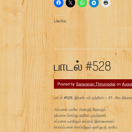
Like this:
பாடல் #528
Posted by
Saravanan Thirumoolar
on
Augus
பாடல் #528: இரண்டாம் தந்திரம் – 21. சிவ நிந்த
அப்பகை யாலே அசுரருந் தேவரும்
நற்பகை செய்து நடுவே முடிந்தனர்
எப்பகை யாகிலும் எய்தார் இறைவனைப்
பொய்ப்பகை செய்யினும் ஒன்றுபத் தாமே.