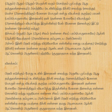
(ஆறும்) ஆறும் (ஆறும் பெருக்கி வரும் மொத்தம் முப்பத்து ஆறு
தத்துவங்களையும்) அகற்றியே (உடலிலிருந்து நீக்கி) வைத்து (வைத்து)
மெச்ச (அனைத்திற்கும் மேலான பொருள் என்று வியக்கத் தகுந்த) பரமன்
(பரம்பொருளாகிய இறைவன்) தன் (தன்னை போலவே) வியாத்தும்
(அனைத்திலும் வியாபித்து இருக்கின்ற) மேல் (மேலான நிலைக்கு) இட்டு
(என்னை கொண்டு வந்து)
நிச்சயம் (உறுதி) ஆக (ஆக) சிவம் (என்னை சிவப் பரம்பொருளாகவே) ஆக்கி
(ஆக்கி) நேயத்தால் (அளவில்லாத தம்முடைய அன்பினால்)
அச்சம் (இனி பிறவி எடுத்து விடுவோமோ என்கின்ற எனது பயத்தை) கெடுத்து
(நீக்கி) என்னை (என்னை தமது) ஆண்டனன் (அடிமையாக ஆக்கி
ஆட்கொண்டு அருளினார்) நந்தியே (குருநாதராக வந்த இறைவன்).
விளக்கம்:
பிறவி எடுக்கும் போது உடலில் இறைவன் வைத்து அருளிய முப்பத்து ஆறு
தத்துவங்களையும் உடலிலிருந்து நீக்கி வைத்து அனைத்திற்கும் மேலான
பொருள் என்று வியக்கத் தகுந்த பரம்பொருளாகிய இறைவன் தன்னை
போலவே அனைத்திலும் வியாபித்து இருக்கின்ற மேலான நிலைக்கு என்னை
கொண்டு வந்து உறுதியாக என்னை சிவப் பரம்பொருளாகவே ஆக்கி
அளவில்லாத தம்முடைய அன்பினால் இனி பிறவி எடுத்து விடுவோமோ
என்கின்ற எனது பயத்தை நீக்கி என்னை தமது அடிமையாக ஆக்கி
ஆட்கொண்டு அருளினார் குருநாதராக வந்த இறைவன்.