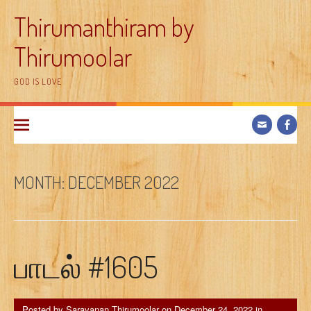
Skip
Thirumanthiram by
to
content
Thirumoolar
GOD IS LOVE
MONTH:
DECEMBER 2022
பாடல் #1605
Posted by
Saravanan Thirumoolar
on
December 24, 2022
in