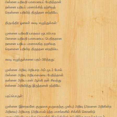
பின்னை யறிவறி யாமையைப் பேதித்தான்
றன்னை யறியப் பரனாக்கித் தற்சிவத்
தென்னை யறிவித் திருந்தன னந்தியே.
திருமந்திர ஓலைச் சுவடி எழுத்துக்கள்:
முனனை யறிவறி யாதவம மூடரபொற
பினனை யறிவறி யாமையைப பெதிததான
றனனை யறியப பரனாககித தறசிவத
தெனனை யறிவித திருநதன னநதியெ.
சுவடி எழுத்துக்களை பதம் பிரித்தது:
முன்னை அறிவு அறியாத அம் மூடர் போல்
பின்னை அறிவு அறியாமையை பேதித்தான்
தன்னை அறிய பரன் ஆக்கி தன் சிவத்து
என்னை அறிவித்து இருந்தனன் நந்தியே.
பதப்பொருள்:
முன்னை (இறைவனே குருவாக வருவதற்கு முன்பு) அறிவு (அவனை அறிகின்ற
அறிவை) அறியாத (அறியாமல் பந்த பாசங்களில் சிக்கிக் கொண்டு
மாயையிலேயே உழன்று கொண்டு இருக்கின்ற) அம் (இந்த உலகத்து) மூடர்