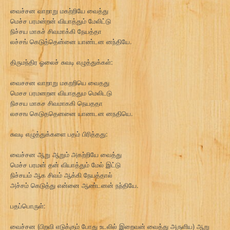
வைச்சன வாறாறு மகற்றியே வைத்து
மெச்ச பரமன்றன் வியாத்தும் மேலிட்டு
நிச்சய மாகச் சிவமாக்கி நேயத்தா
லச்சங் கெடுத்தென்னை யாண்டன னந்தியே.
திருமந்திர ஓலைச் சுவடி எழுத்துக்கள்:
வைசசன வாறாறு மகறறியெ வைதது
மெசச பரமனறன வியாததும மெலிடடு
நிசசய மாகச சிவமாககி நெயததா
லசசங கெடுததெனனை யாணடன னநதியெ.
சுவடி எழுத்துக்களை பதம் பிரித்தது:
வைச்சன ஆறு ஆறும் அகற்றியே வைத்து
மெச்ச பரமன் தன் வியாத்தும் மேல் இட்டு
நிச்சயம் ஆக சிவம் ஆக்கி நேயத்தால்
அச்சம் கெடுத்து என்னை ஆண்டனன் நந்தியே.
பதப்பொருள்:
வைச்சன (பிறவி எடுக்கும் போது உடலில் இறைவன் வைத்து அருளிய) ஆறு