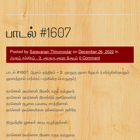
பாடல் #1607
Posted by
Saravanan Thirumoolar
on
December 26, 2022
in
ஆறாம் தந்திரம் - 3. ஞாதுரு ஞான ஞேயம்
0 Comment
பாடல் #1607: ஆறாம் தந்திரம் – 3. ஞாதுரு ஞான ஞேயம் (பார்க்கின்றவனும்
ஞானத்தால் பார்க்கப் படுகின்ற பொருளும்)
தானென் றவனென் றிரண்டாகுந் தத்துவந்
தானென் றவனென் றிரண்டுந் தனிற்கண்டு
தானென் றபூவை யவனடி சாத்தினால்
நானென் றவனென்கை நல்லதொன் றன்றே.
திருமந்திர ஓலைச் சுவடி எழுத்துக்கள்:
தானென றவனென றிரணடாகுந தததுவந