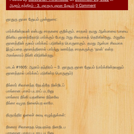
ஆறாம் தந்திரம் - 3. ஞாதுரு ஞான ஞேயம்
0 Comment
ஞாதுரு ஞான ஞேயம் முன்னுரை:
பார்க்கின்றவன் என்பது சாதகரை குறிக்கும். சாதகர் தமது ஆன்மாவை மாயை
நீங்கிய ஞானத்தோடு பார்க்கும் போது அது சிவமாகத் தெரிகின்றது. அதுவே
ஞானத்தின் மூலம் பார்க்கப் படுகின்ற பொருளாகும். தமது ஆன்மா சிவமாக
இருப்பதை ஞானத்தினால் பார்த்து உணர்ந்த சாதகருக்கு ‘நான்’ என்ற
அகங்காரம் நீங்கி விடுகின்றது.
பாடல் #1605: ஆறாம் தந்திரம் – 3. ஞாதுரு ஞான ஞேயம் (பார்க்கின்றவனும்
ஞானத்தால் பார்க்கப் படுகின்ற பொருளும்)
நீங்கார் சிவானந்த நேயத்தே நின்றிடப்
பாங்கான பாசம் படராப் படரினு
மாங்கார நீங்கி யதனிலை நிற்கவே
நீங்கா வமுத நிலைபெற லாமே.
திருமந்திர ஓலைச் சுவடி எழுத்துக்கள்:
நீஙகார சிவானநத நெயததெ நினறிடப
பாஙகான பாசம படராப படரினு