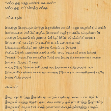
சிவந்த குரு வந்து சென்னி கை வைக்க
உவந்த குரு பதம் உள்ளத்து வந்தே.
பதப்பொருள்:
இசைந்து (இறையருள் சேர்ந்து இருக்கின்ற மனதில்) எழும் (எழுகின்ற) அன்பில்
(உண்மையான அன்பில்) எழுந்த (இறைவன் எழுந்து) படியில் (அருளியதால்)
பசைந்து (அடியவரோடு ஒன்றாக சேர்ந்து) இடும் (இருக்கின்ற) ஈசனார்
(இறைவனார்) பாசத்து (அடியவரின் பாசத் தளைகளை) உள்
(அவருக்குள்ளிருந்து) ஏக (விலகும் போகும் படி செய்து)
சிவந்த (அருள் வடிவமான பரம்பொருளே) குரு (குருவாக) வந்து (வந்து)
சென்னி (அடியவரின் தலையின் மேல்) கை (தமது திருக்கைகளை) வைக்க
(வைத்து அருளும் போது)
உவந்த (அந்த அருளால் மகிழ்ந்து) குரு (குருவாக வந்திருக்கும்) பதம்
(இறைவனின் திருவடிகளானது) உள்ளத்து (அடியவரின் உள்ளத்திற்குள்) வந்தே
(வந்து வீற்றிருக்கும்).
விளக்கம்:
இறையருள் சேர்ந்து இருக்கின்ற மனதில் எழுகின்ற உண்மையான அன்பில்
இறைவன் எழுந்து அருளியதால், அடியவரோடு ஒன்றாக சேர்ந்து இருக்கின்ற
இறைவனார் அடியவரின் பாசத் தளைகளை அவருக்குள்ளிருந்து விலகும்