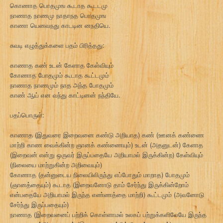
கொணாத பொதமுங கூடாத கூடடமு
நாணாத நாணமு நாதாநத பொதமுங
காணா யெனவநது காடடின னநதியெ.
சுவடி எழுத்துக்களை பதம் பிரித்தது:
காணாத கண் உடன் கேளாத கேள்வியும்
கோணாத போதமும் கூடாத கூட்டமும்
நாணாத நாணமும் நாத அந்த போதமும்
காண் ஆய் என வந்து காட்டினன் நந்தியே.
பதப்பொருள்:
காணாத (இதுவரை இறைவனை கண்டு அறியாத) கண் (ஊனக் கண்ணை
மாற்றி காண வைக்கின்ற ஞானக் கண்ணையும்) உடன் (அதனுடன்) கேளாத
(இறைவன் என்று ஒருவர் இருப்பதையே அறியாமல் இருக்கின்ற) கேள்வியும்
(நிலையை மாற்றுகின்ற அறிவையும்)
கோணாத (தன்னுடைய நிலையிலிருந்து எப்போதும் மாறாத) போதமும்
(ஞானத்தையும்) கூடாத (இறைவனோடு தாம் சேர்ந்து இருக்கின்றோம்
என்பதையே அறியாமல் இருந்த எண்ணத்தை மாற்றி) கூட்டமும் (அவனோடு
சேர்ந்து இருப்பதையும்)
நாணாத (இறைவனைப் பற்றிக் கொள்ளாமல் உலகப் பற்றுக்களிலேயே இருந்த