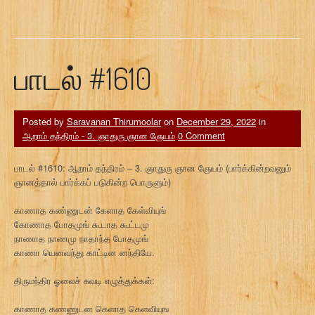
பாடல் #1610
Posted by
Saravanan Thirumoolar
on
December 29, 2022
in
ஆறாம் தந்திரம் - 3. ஞாதுரு ஞான ஞேயம்
0 Comment
பாடல் #1610: ஆறாம் தந்திரம் – 3. ஞாதுரு ஞான ஞேயம் (பார்க்கின்றவனும்
ஞானத்தால் பார்க்கப் படுகின்ற பொருளும்)
காணாத கண்ணுடன் கேளாத கேள்வியுங்
கோணாத போதமுங் கூடாத கூட்டமு
நாணாத நாணமு நாதாந்த போதமுங்
காணா யெனவந்து காட்டின னந்தியே.
திருமந்திர ஓலைச் சுவடி எழுத்துக்கள்:
காணாத கணணுடன கெளாத கெளவியுங