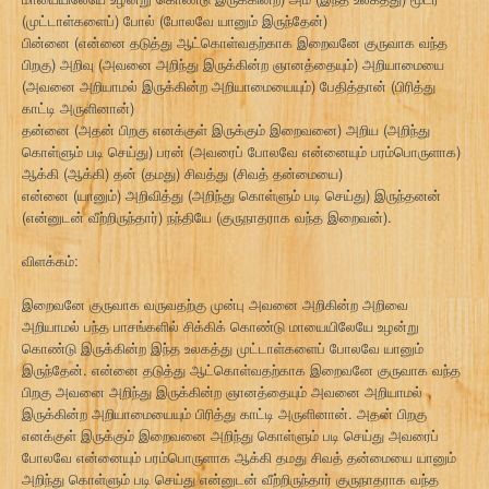
(முட்டாள்களைப்) போல் (போலவே யானும் இருந்தேன்)
பின்னை (என்னை தடுத்து ஆட்கொள்வதற்காக இறைவனே குருவாக வந்த
பிறகு) அறிவு (அவனை அறிந்து இருக்கின்ற ஞானத்தையும்) அறியாமையை
(அவனை அறியாமல் இருக்கின்ற அறியாமையையும்) பேதித்தான் (பிரித்து
காட்டி அருளினான்)
தன்னை (அதன் பிறகு எனக்குள் இருக்கும் இறைவனை) அறிய (அறிந்து
கொள்ளும் படி செய்து) பரன் (அவரைப் போலவே என்னையும் பரம்பொருளாக)
ஆக்கி (ஆக்கி) தன் (தமது) சிவத்து (சிவத் தன்மையை)
என்னை (யானும்) அறிவித்து (அறிந்து கொள்ளும் படி செய்து) இருந்தனன்
(என்னுடன் வீற்றிருந்தார்) நந்தியே (குருநாதராக வந்த இறைவன்).
விளக்கம்:
இறைவனே குருவாக வருவதற்கு முன்பு அவனை அறிகின்ற அறிவை
அறியாமல் பந்த பாசங்களில் சிக்கிக் கொண்டு மாயையிலேயே உழன்று
கொண்டு இருக்கின்ற இந்த உலகத்து முட்டாள்களைப் போலவே யானும்
இருந்தேன். என்னை தடுத்து ஆட்கொள்வதற்காக இறைவனே குருவாக வந்த
பிறகு அவனை அறிந்து இருக்கின்ற ஞானத்தையும் அவனை அறியாமல்
இருக்கின்ற அறியாமையையும் பிரித்து காட்டி அருளினான். அதன் பிறகு
எனக்குள் இருக்கும் இறைவனை அறிந்து கொள்ளும் படி செய்து அவரைப்
போலவே என்னையும் பரம்பொருளாக ஆக்கி தமது சிவத் தன்மையை யானும்
அறிந்து கொள்ளும் படி செய்து என்னுடன் வீற்றிருந்தார் குருநாதராக வந்த