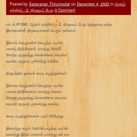
Posted by
Saravanan Thirumoolar
on
December 4, 2022
in
ஆறாம்
தந்திரம் - 2. திருவடிப் பேறு
0 Comment
பாடல் #1590: ஆறாம் தந்திரம் – 2. திருவடிப் பேறு (குருவாக வந்த
இறைவனின் திருவடிகளால் பெறும் நன்மை)
இசைந் தெழுமன்பி லெழுந்த படியில்
பசைந் திடுமீசனார் பாசத்து ளேகச்
சிவந்த குருவந்து சென்னிகை வைக்க
வுவந்த குருபத முள்ளத்து வந்தே.
திருமந்திர ஓலைச் சுவடி எழுத்துக்கள்:
இசைந தெழுமனபி லெழுநத படியில
பசைந திடுமீசனார பாசதது ளெகச
சிவநத குருவநது செனனிகை வைகக
வுவநத குருபத முளளதது வநதெ.
சுவடி எழுத்துக்களை பதம் பிரித்தது:
இசைந்து எழும் அன்பில் எழுந்த படியில்
பசைந்து இடும் ஈசனார் பாசத்து உள் ஏக