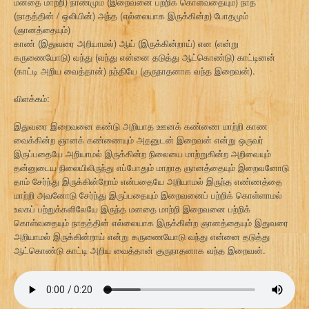
மனதை மாற்றி) நாணமும் (இறைவனை பற்றிக் கொள்வதையும்) நாத
(நாதத்தின் / ஒலியின்) அந்த (எல்லையாக இருக்கின்ற) போதமும்
(ஞானத்தையும்)
காண் (இதுவரை அறியாமல்) ஆய் (இருக்கின்றாய்) என (என்று
கருணையோடு) வந்து (வந்து என்னை தடுத்து ஆட்கொண்டு) காட்டினன்
(காட்டி அறிய வைத்தான்) நந்தியே (குருநாதனாக வந்த இறைவன்).
விளக்கம்:
இதுவரை இறைவனை கண்டு அறியாத ஊனக் கண்ணை மாற்றி காண
வைக்கின்ற ஞானக் கண்ணையும் அதனுடன் இறைவன் என்று ஒருவர்
இருப்பதையே அறியாமல் இருக்கின்ற நிலையை மாற்றுகின்ற அறிவையும்
தன்னுடைய நிலையிலிருந்து எப்போதும் மாறாத ஞானத்தையும் இறைவனோடு
தாம் சேர்ந்து இருக்கின்றோம் என்பதையே அறியாமல் இருந்த எண்ணத்தை
மாற்றி அவனோடு சேர்ந்து இருப்பதையும் இறைவனைப் பற்றிக் கொள்ளாமல்
உலகப் பற்றுக்களிலேயே இருந்த மனதை மாற்றி இறைவனை பற்றிக்
கொள்வதையும் நாதத்தின் எல்லையாக இருக்கின்ற ஞானத்தையும் இதுவரை
அறியாமல் இருக்கின்றாய் என்று கருணையோடு வந்து என்னை தடுத்து
ஆட்கொண்டு காட்டி அறிய வைத்தான் குருநாதனாக வந்த இறைவன்.