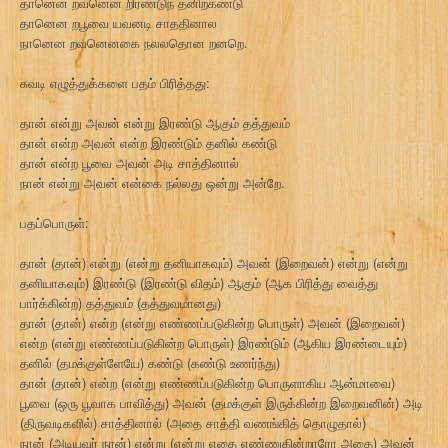
தானென றவனென றிரணடுந தனிறகணடு
தானென றபூவை யவனடி சாததினால
நானென றவனெனகை நலலதொன றனறெ.
சுவடி எழுத்துக்களை பதம் பிரித்தது:
தான் என்று அவன் என்று இரண்டு ஆகும் தத்துவம்
தான் என்ற அவன் என்ற இரண்டும் தனில் கண்டு
தான் என்ற பூவை அவன் அடி சாத்தினால்
நான் என்று அவன் என்கை நல்லது ஒன்று அன்றே.
பதப்பொருள்:
தான் (தான்) என்று (என்று தனியாகவும்) அவன் (இறைவன்) என்று (என்று
தனியாகவும்) இரண்டு (இரண்டு விதம்) ஆகும் (ஆக பிரித்து வைத்து
பார்க்கின்ற) தத்துவம் (தத்துவமானது)
தான் (தான்) என்ற (என்று எண்ணப்படுகின்ற பொருள்) அவன் (இறைவன்)
என்ற (என்று எண்ணப்படுகின்ற பொருள்) இரண்டும் (ஆகிய இரண்டையும்)
தனில் (தமக்குள்ளேயே) கண்டு (கண்டு உணர்ந்து)
தான் (தான்) என்ற (என்று எண்ணப்படுகின்ற பொருளாகிய ஆன்மாவை)
பூவை (ஒரு பூவாக பாவித்து) அவன் (தமக்குள் இருக்கின்ற இறைவனின்) அடி
(திருவடிகளில்) சாத்தினால் (அதை சாத்தி வணங்கித் தொழுதால்)
நான் (அடியவர் நான்) என்று (என்று எதை எண்ணுகின்றாரோ அதை) அவன்