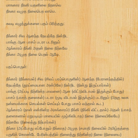
மாஙகார நீஙகி யதனிலை நிறகவெ
நீஙகா வமுத நிலைபெற லாமெ.
சுவடி எழுத்துக்களை பதம் பிரித்தது:
நீங்கார் சிவ ஆனந்த நேயத்தே நின்றிட
பாங்கு ஆன பாசம் படரா படரினும்
ஆங்காரம் நீங்கி அதன் நிலை நிற்கவே
நீங்கா அமுத நிலை பெறல் ஆமே.
பதப்பொருள்:
நீங்கார் (நீங்காமல்) சிவ (சிவப் பரம்பொருளின்) ஆனந்த (பேரானந்தத்தில்)
நேயத்தே (தூய்மையான அன்பிலே) நின்றிட (நின்று இருப்பார்கள்)
பாங்கு (அப்படி நிற்கின்ற பாவனை) ஆன (விட்டுவிடாமல் இருக்கும் போது)
பாசம் (பாசத் தளைகள்) படரா (மூடி விடாமல் இருக்கும்) படரினும் (பிறகு உலக
நன்மைக்காக செயல்கள் செய்யும் போது பாசம் வந்தால் கூட)
ஆங்காரம் (நான் என்கின்ற அகங்காரம்) நீங்கி (நீங்கி விட்டதால்) அதன் (பாசத்
தளைகளால் மறுபடியும் மாயையில் மூழ்கிவிடாத) நிலை (நிலையிலேயே)
நிற்கவே (நிலைத்து நிற்பார்கள்)
நீங்கா (அப்போது எப்போதும் நீங்காத) அமுத (சமாதி நிலையில் அமிழ்தத்தை
பருகிக் கொண்டே பேரின்பத்தில் திளைத்து நிற்கின்ற) நிலை (நிலையை)