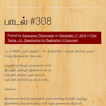
பாடல் #308
Posted by
Saravanan Thirumoolar
on
December 17, 2018
in
First
Tantra - 21. Questioning for Realization
0 Comment
பாடல் #308: முதல் தந்திரம் – 21. கேள்வி கேட்டமைதல் (கேள்வி ஞானம்
பெற்று இறைவனை அடைதல்)
புகழநின் றார்க்கும் புராணன்எம் ஈசன்
இகழநின் றார்க்கும் இடும்பைக் கிடமா
மகிழநின் றாதியை ஓதி உணராக்
கழியநின் றார்க்கொரு கற்பசு வாமே.
விளக்கம்:
இறைவனை கேள்வி ஞானத்தின் மூலம் உணர்ந்து போற்றிப் புகழ்ந்து
இருக்கின்ற அடியவர்களுக்கு எப்போதும் துணையாக இருப்பார்