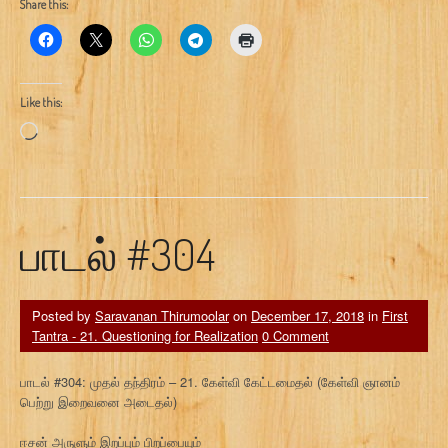
Share this:
Like this:
Loading…
பாடல் #304
Posted by
Saravanan Thirumoolar
on
December 17, 2018
in
First
Tantra - 21. Questioning for Realization
0 Comment
பாடல் #304: முதல் தந்திரம் – 21. கேள்வி கேட்டமைதல் (கேள்வி ஞானம்
பெற்று இறைவனை அடைதல்)
ஈசன் அருளும் இறப்பும் பிறப்பையும்