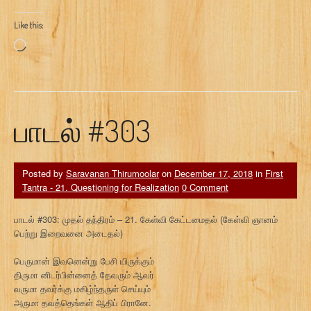
Like this:
Loading…
பாடல் #303
Posted by
Saravanan Thirumoolar
on
December 17, 2018
in
First
Tantra - 21. Questioning for Realization
0 Comment
பாடல் #303: முதல் தந்திரம் – 21. கேள்வி கேட்டமைதல் (கேள்வி ஞானம்
பெற்று இறைவனை அடைதல்)
பெருமான் இவனென்று பேசி யிருக்கும்
திருமா னிடர்பின்னைத் தேவரும் ஆவர்
வருமா தவர்க்கு மகிழ்ந்தருள் செய்யும்
அருமா தவத்தெங்கள் ஆதிப் பிரானே.