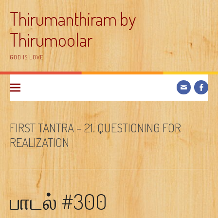
Skip
Thirumanthiram by
to
content
Thirumoolar
GOD IS LOVE
FIRST TANTRA – 21. QUESTIONING FOR
REALIZATION
பாடல் #300