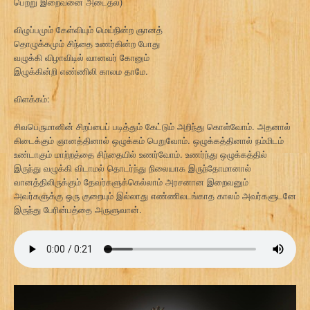
பெற்று இறைவனை அடைதல்)
விழுப்பமும் கேள்வியும் மெய்நின்ற ஞானத்
தொழுக்கமும் சிந்தை உணர்கின்ற போது
வழுக்கி விழாவிடில் வானவர் கோனும்
இழுக்கின்றி எண்ணிலி காலம தாமே.
விளக்கம்:
சிவபெருமானின் சிறப்பைப் படித்தும் கேட்டும் அறிந்து கொள்வோம். அதனால்
கிடைக்கும் ஞானத்தினால் ஒழுக்கம் பெறுவோம். ஒழுக்கத்தினால் நம்மிடம்
உண்டாகும் மாற்றத்தை சிந்தையில் உணர்வோம். உணர்ந்து ஒழுக்கத்தில்
இருந்து வழுக்கி விடாமல் தொடர்ந்து நிலையாக இருந்தோமானால்
வானத்திலிருக்கும் தேவர்களுக்கெல்லாம் அரசனான இறைவனும்
அவர்களுக்கு ஒரு குறையும் இல்லாது எண்ணிலடங்காத காலம் அவர்களுடனே
இருந்து பேரின்பத்தை அருளுவான்.