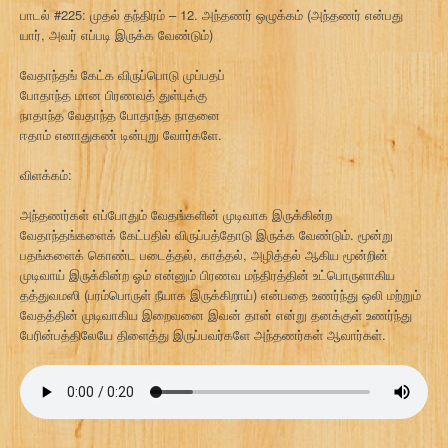
பாடல் #225: முதல் தந்திரம் – 12. அந்தணர் ஒழுக்கம் (அந்தணர் என்பது
யார், அவர் எப்படி இருக்க வேண்டும்)
வேதாந்தங் கேட்க விருப்பொடு முப்பதப்
போதாந்த மான பிரணவத் துள்புக்கு
நாதாந்த வேதாந்த போதாந்த நாதனை
ஈதாம் எனாதுகண் டின்புறு வோர்களே.
விளக்கம்:
அந்தணர்கள் எப்போதும் வேதங்களின் முடிவாக இருக்கின்ற
வேதாந்தங்களைக் கேட்பதில் விருப்பத்தோடு இருக்க வேண்டும். மூன்று
பதங்களைக் கொண்ட படைத்தல், காத்தல், அழித்தல் ஆகிய மூன்றின்
முடிவாய் இருக்கின்ற ஓம் என்னும் பிரணவ மந்திரத்தின் உட்பொருளாகிய
தத்துவமஸி (பரம்பொருள் நீயாக இருக்கிறாய்) என்பதை உணர்ந்து ஒலி மற்றும்
வேதத்தின் முடிவாகிய இறைவனை இவன் தான் என்று தனக்குள் உணர்ந்து
பேரின்பத்திலேயே திளைத்து இருப்பவர்களே அந்தணர்கள் ஆவார்கள்.