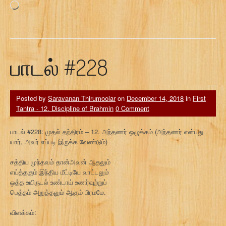
Loading…
பாடல் #228
Posted by
Saravanan Thirumoolar
on
December 14, 2018
in
First
Tantra - 12. Discipline of Brahmin
0 Comment
பாடல் #228: முதல் தந்திரம் – 12. அந்தணர் ஒழுக்கம் (அந்தணர் என்பது
யார், அவர் எப்படி இருக்க வேண்டும்)
சத்திய முந்தவம் தான்அவன் ஆதலும்
எய்த்தகும் இந்திய மீட்டியே வாட்டலும்
ஒத்த உயிருடல் உண்டாய் உணர்வுற்றுப்
பெத்தம் அறுத்தலும் ஆகும் பிரமமே.
விளக்கம்: