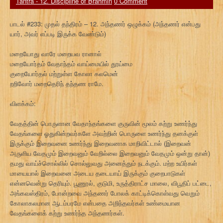
Tantra - 12. Discipline of Brahmin
0 Comment
பாடல் #233: முதல் தந்திரம் – 12. அந்தணர் ஒழுக்கம் (அந்தணர் என்பது
யார், அவர் எப்படி இருக்க வேண்டும்)
மறையோது வாரே மறையவ ரானால்
மறையோர்தம் வேதாந்தம் வாய்மையில் தூய்மை
குறையோர்தல் மற்றுள்ள கோலா கலமென்
றறிவோர் மறைதெரிந் தந்தண ராமே.
விளக்கம்:
வேதத்தின் பொருளான வேதாந்தங்களை குருவின் மூலம் கற்று உணர்ந்து
வேதங்களை ஓதுகின்றவர்களே அவற்றின் பொருளை உணர்ந்து தனக்குள்
இருக்கும் இறைவனை உணர்ந்து இறைவனாக மாறிவிட்டால் (இறைவன்
அருளிய வேதமும் இறைவனும் வேறில்லை இறைவனும் வேதமும் ஒன்று தான்)
தமது வாய்ச்சொல்லில் சொல்லுவது அனைத்தும் நடக்கும். மற்ற உயிர்கள்
மாயையால் இறைவனை அடைய தடையாய் இருக்கும் குறைபாடுகள்
என்னவென்று தெரியும். பூணூல், குடுமி, உருத்திராட்ச மாலை, விபூதிப் பட்டை,
அங்கவஸ்திரம், போன்றவை அந்தணர் போலக் காட்டிக்கொள்வது வெறும்
கோலாகலமான ஆடம்பரமே என்பதை அறிந்தவர்கள் உண்மையான
வேதங்களைக் கற்று உணர்ந்த அந்தணர்கள்.