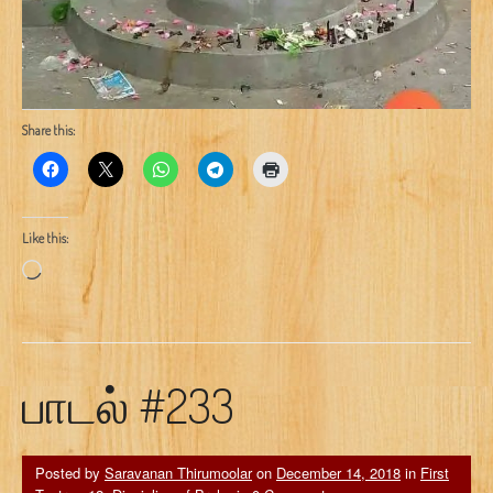
Share this:
Like this:
Loading…
பாடல் #233
Posted by
Saravanan Thirumoolar
on
December 14, 2018
in
First