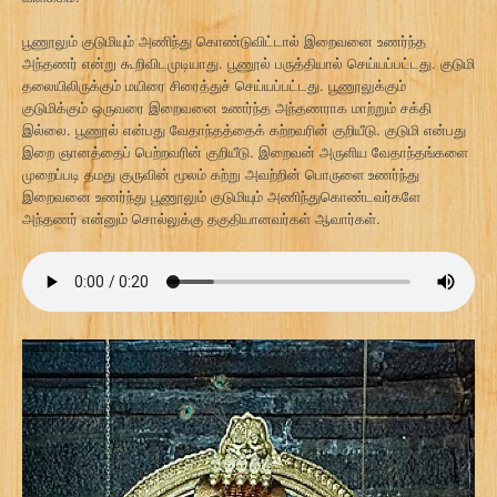
பூணூலும் குடுமியும் அணிந்து கொண்டுவிட்டால் இறைவனை உணர்ந்த
அந்தணர் என்று கூறிவிடமுடியாது. பூணூல் பருத்தியால் செய்யப்பட்டது. குடுமி
தலையிலிருக்கும் மயிரை சிரைத்துச் செய்யப்பட்டது. பூணூலுக்கும்
குடுமிக்கும் ஒருவரை இறைவனை உணர்ந்த அந்தணராக மாற்றும் சக்தி
இல்லை. பூணூல் என்பது வேதாந்தத்தைக் கற்றவரின் குறியீடு. குடுமி என்பது
இறை ஞானத்தைப் பெற்றவரின் குறியீடு. இறைவன் அருளிய வேதாந்தங்களை
முறைப்படி தமது குருவின் மூலம் கற்று அவற்றின் பொருளை உணர்ந்து
இறைவனை உணர்ந்து பூணூலும் குடுமியும் அணிந்துகொண்டவர்களே
அந்தணர் என்னும் சொல்லுக்கு தகுதியானவர்கள் ஆவார்கள்.