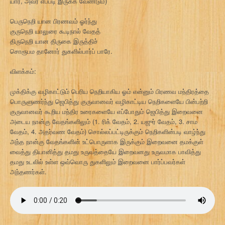
யார், அவர் எப்படி இருக்க வேண்டும்)
பெருநெறி யான பிரணவம் ஓர்ந்து
குருநெறி யாலுரை கூடிநால் வேதத்
திருநெறி யான திருகை இருத்திச்
சொரூபம தானோர் துகளில்பார்ப் பாரே.
விளக்கம்:
முக்திக்கு வழிகாட்டும் பெரிய நெறியாகிய ஓம் என்னும் பிரணவ மந்திரத்தை
பொருளுணர்ந்து ஜெபித்து குருவானவர் வழிகாட்டிய நெறிகளையே பின்பற்றி
குருவானவர் கூறிய மந்திர உரைகளையே எப்போதும் ஜெபித்து இறைவனை
அடைய நான்கு வேதங்களிலும் (1. ரிக் வேதம், 2. யஜுர் வேதம், 3. சாம
வேதம், 4. அதர்வண வேதம்) சொல்லப்பட்டிருக்கும் நெறிகளின்படி வாழ்ந்து
அந்த நான்கு வேதங்களின் உட்பொருளாக இருக்கும் இறைவனை தமக்குள்
வைத்து தியானித்து தமது உருவத்தையே இறைவனது உருவமாக பாவித்து
தமது உடலில் உள்ள ஒவ்வொரு துகளிலும் இறைவனை பார்ப்பவர்கள்
அந்தணர்கள்.