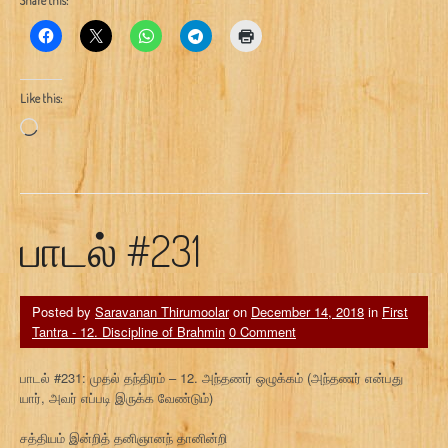
Share this:
Like this:
Loading…
பாடல் #231
Posted by
Saravanan Thirumoolar
on
December 14, 2018
in
First
Tantra - 12. Discipline of Brahmin
0 Comment
பாடல் #231: முதல் தந்திரம் – 12. அந்தணர் ஒழுக்கம் (அந்தணர் என்பது
யார், அவர் எப்படி இருக்க வேண்டும்)
சத்தியம் இன்றித் தனிஞானந் தானின்றி