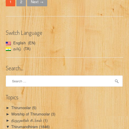
1
2
Next →
o
s
t
Switch Language
s
English
EN
n
தமிழ்
TA
a
Search…
v
Search
i
for:
g
Topics
a
Thirumoolar
(5)
►
t
Worship of Thirumoolar
(3)
►
i
திருமூலரின் சீடர்கள்
(1)
►
Thirumandhiram
(1846)
▼