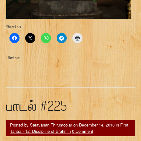
Share this:
Like this:
பாடல் #225
Posted by
Saravanan Thirumoolar
on
December 14, 2018
in
First
Tantra - 12. Discipline of Brahmin
0 Comment