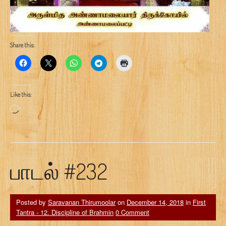
Share this:
Like this:
Loading…
பாடல் #232
Posted by
Saravanan Thirumoolar
on
December 14, 2018
in
First
Tantra - 12. Discipline of Brahmin
0 Comment