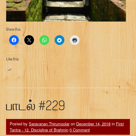
Share this:
Like this:
Loading…
பாடல் #229
Posted by
Saravanan Thirumoolar
on
December 14, 2018
in
First
Tantra - 12. Discipline of Brahmin
0 Comment