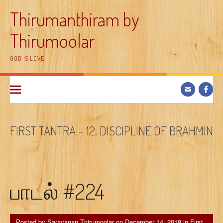
Skip
Thirumanthiram by
to
content
Thirumoolar
GOD IS LOVE
FIRST TANTRA – 12. DISCIPLINE OF BRAHMIN
பாடல் #224
Posted by
Saravanan Thirumoolar
on
December 14, 2018
in
First