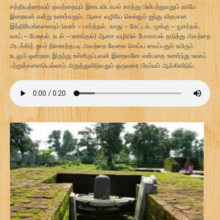
சத்தியத்தையும் தவத்தையும் இடைவிடாமல் காத்து பின்பற்றுவதும் தாமே
இறைவன் என்று உணர்வதும், ஆசை வழியே செல்லும் ஐந்து விதமான
இந்திரியங்களையும் (கண் – பார்த்தல், காது – கேட்டல், மூக்கு – நுகர்தல்,
வாய் – பேசுதல், உடல் – உணர்தல்) ஆசை வழியில் போகாமல் தடுத்து அவற்றை
அடக்கித் தாம் நினைத்தபடி அவற்றை வேலை செய்ய வைப்பதும் உயிரும்
உடலும் ஒன்றாக இருந்து உள்ளிருப்பவன் இறைவனே என்பதை உணர்ந்து உலகப்
பற்றுக்களையெல்லாம் அறுத்துவிடுவதும் ஒருவரை பிரம்மம் ஆக்கிவிடும்.