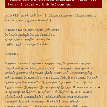
Tantra - 12. Discipline of Brahmin
0 Comment
பாடல் #224: முதல் தந்திரம் – 12. அந்தணர் ஒழுக்கம் (அந்தணர் என்பது
யார், அவர் எப்படி இருக்க வேண்டும்)
அந்தண ராவோர் அறுதொழில் பூண்டுளோர்
செந்தழல் ஓம்பிமுப் போதும் நியமஞ்செய்
தம்தவ நற்கரு மத்துநின் றாங்கிட்டுச்
சந்தியும் ஓதிச் சடங்கறுப் போர்களே.
விளக்கம் :
அந்தணர் என்பவர் வேதங்களை ஓதுதல். கற்ற வேதங்களை பிறருக்கு
கற்றுக்கொடுத்தல். வேத முறைப்படி யாகம் வளர்த்தல். பிறருக்கு யாகம்
செய்யும் முறையை கற்றுக்கொடுத்தல். தானம் கேட்டு வந்தவர்களுக்கு
இல்லை என்று சொல்லாமல் தானம் தருதல். பிறரிடமிருந்து தானம் பெறுதல்
ஆகியவற்றை செய்பவர்களே அந்தணர்கள் ஆவார்கள். அதுமட்டுமின்றி
1.தூய்மையாக இருத்தல் 2. இறையருளோடு இருத்தல் 3. அளவான உணவு 4.
பொறுமையோடு இருத்தல் 5. நேர்மையுடன் இருத்தல் 6. பொய் பேசாது
சத்தியத்தைக் கடைபிடித்தல் 7. சத்தியத்திற்காக வைராக்கியத்தை
வளர்த்தல் 8. காமத்தை எண்ணாதிருத்தல் 9. களவு (திருடு)
எண்ணாமலிருத்தல் 10. கொலை எண்ணாமலிருத்தல் ஆகிய பத்து