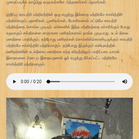
முறைப்படியே வாழ்ந்து வருபவர்களே அந்தணர்கள் ஆவார்கள்.
குறிப்பு: காயத்ரி மந்திரத்தின் ஒரு எழுத்து இல்லாத மந்திரமே சாவித்திரி
மந்திரமாகும். ஞானிகள், முனிவர்கள், யோகிகளால் மட்டுமே காயத்ரி
மந்திரத்தை சொல்ல முடியும். ஏனெனில் இந்த மந்திரத்தை உச்சரிக்கும் போது
உருவாகும் சக்திகளை சாதாரண மனிதர்களால் தாங்க முடியாது. உடல் நிலை
மனநிலை பாதிக்கும். தற்போது மனிதர்கள் சொல்லிக்கொண்டிருக்கும் காயத்ரி
மந்திரமே சாவித்திரி மந்திரமாகும். தற்போது இருக்கும் கலியுகத்தில்
மனிதர்களின் உடல்நிலை மனநிலை எந்த விதத்திலும் பாதிப்படையாமல்
இறைவனை அடைய இறையருளால் ஓர் எழுத்து நீக்கப்பட்ட மந்திரமே
சாவித்திரி மந்திரமாகும்.