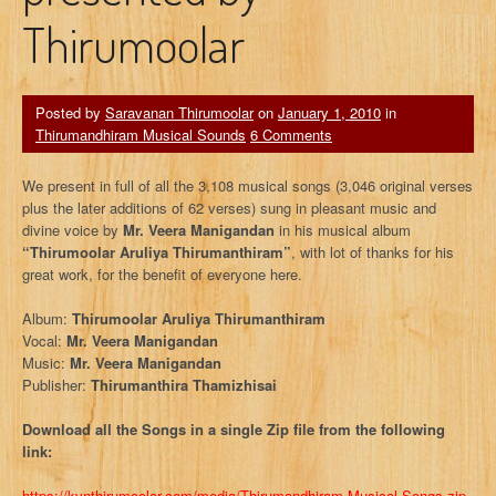
Thirumoolar
Posted by
Saravanan Thirumoolar
on
January 1, 2010
in
Thirumandhiram Musical Sounds
6 Comments
We present in full of all the 3,108 musical songs (3,046 original verses
plus the later additions of 62 verses) sung in pleasant music and
divine voice by
Mr. Veera Manigandan
in his musical album
“Thirumoolar Aruliya Thirumanthiram”
, with lot of thanks for his
great work, for the benefit of everyone here.
Album:
Thirumoolar Aruliya Thirumanthiram
Vocal:
Mr. Veera Manigandan
Music:
Mr. Veera Manigandan
Publisher:
Thirumanthira Thamizhisai
Download all the Songs in a single Zip file from the following
link:
https://kvnthirumoolar.com/media/Thirumandhiram-Musical-Songs.zip