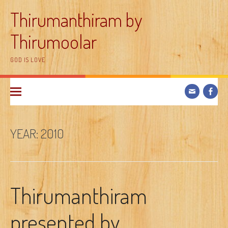
Skip
Thirumanthiram by
to
content
Thirumoolar
GOD IS LOVE
YEAR:
2010
Thirumanthiram
presented by