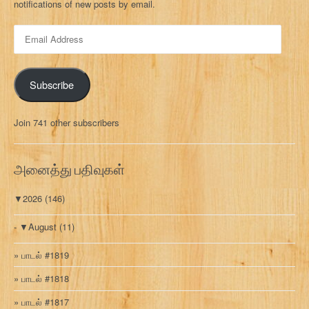
notifications of new posts by email.
E
m
a
i
Subscribe
l
A
d
Join 741 other subscribers
d
r
e
அனைத்து பதிவுகள்
s
s
▼
2026
(146)
▼
August
(11)
பாடல் #1819
பாடல் #1818
பாடல் #1817