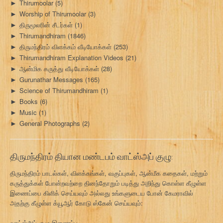
Thirumoolar
(5)
►
Worship of Thirumoolar
(3)
►
திருமூலரின் சீடர்கள்
(1)
►
Thirumandhiram
(1846)
►
திருமந்திரம் விளக்கம் வீடியோக்கள்
(253)
►
Thirumandhiram Explanation Videos
(21)
►
ஆன்மிக கருத்து வீடியோக்கள்
(28)
►
Gurunathar Messages
(165)
►
Science of Thirumandhiram
(1)
►
Books
(6)
►
Music
(1)
►
General Photographs
(2)
►
திருமந்திரம் தியான மண்டபம் வாட்ஸ்அப் குழு:
திருமந்திரம் பாடல்கள், விளக்கங்கள், வகுப்புகள், ஆன்மீக கதைகள், மற்றும்
கருத்துக்கள் போன்றவற்றை தினந்தோறும் படித்து அறிந்து கொள்ள கீழுள்ள
இணைப்பை கிளிக் செய்யவும் அல்லது உங்களுடைய போன் கேமராவில்
அதற்கு கீழுள்ள க்யூஆர் கோடு ஸ்கேன் செய்யவும்:
வாட்ஸ்அப் குழு இணைப்பு