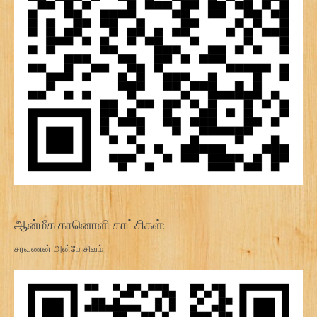
ஆன்மீக கானொளி காட்சிகள்:
சரவணன் அன்பே சிவம்