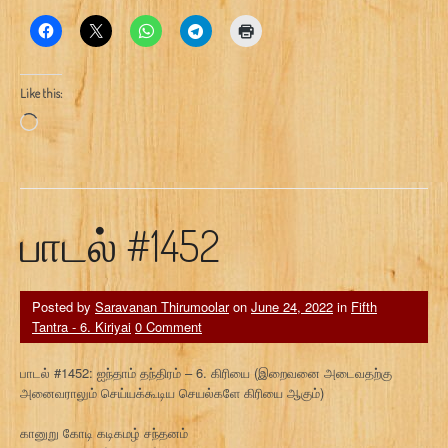
Like this:
Loading…
பாடல் #1452
Posted by
Saravanan Thirumoolar
on
June 24, 2022
in
Fifth
Tantra - 6. Kiriyai
0 Comment
பாடல் #1452: ஐந்தாம் தந்திரம் – 6. கிரியை (இறைவனை அடைவதற்கு
அனைவராலும் செய்யக்கூடிய செயல்களே கிரியை ஆகும்)
கானுறு கோடி கடிகமழ் சந்தனம்