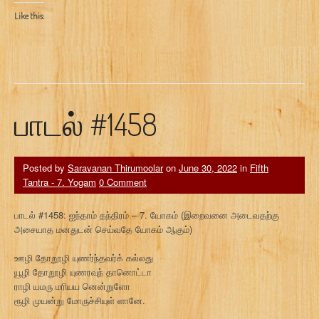
Like this:
பாடல் #1458
Posted by
Saravanan Thirumoolar
on
June 30, 2022
in
Fifth
Tantra - 7. Yogam
0 Comment
பாடல் #1458: ஐந்தாம் தந்திரம் – 7. யோகம் (இறைவனை அடைவதற்கு
அசையாத மனதுடன் செய்வதே யோகம் ஆகும்)
ஊழி தோறூழி யுணர்ந்தவர்க் கல்லது
யூழி தோறூழி யுணரவுந் தானொட்டா
ராழி யமரு மரியய னென்றுளோ
ரூழி முயன்று மோருச்சியுள் ளானே.