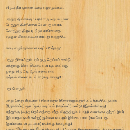
திருமந்திர ஓலைச் சுவடி எழுத்துக்கள்:
பததுத திசைககும பரமொரு தெயவமுண
டெததுக கிலரிலலை யெனபத மலரக
கொததுத திருவடி நீழல சரணெனத
தததும வினைககடல சாராது காணுமெ.
சுவடி எழுத்துக்களை பதம் பிரித்தது:
பத்து திசைக்கும் பரம் ஒரு தெய்வம் உண்டு
ஏத்துக்கு இலர் இல்லை என பத மலர்க்கு
ஒத்து திரு அடி நீழல் சரண் என
தத்தும் வினை கடல் சாராது காணுமே.
பதப்பொருள்:
பத்து (பத்து விதமான) திசைக்கும் (திசைகளுக்கும்) பரம் (பரம்பொருளாக
இருக்கின்ற) ஒரு (ஒரு) தெய்வம் (தெய்வம்) உண்டு (இருக்கின்றது)
ஏத்துக்கு (அந்த தெய்வத்தை எந்த விதத்திலும் போற்றி வணங்குவதற்கு) இலர்
(இயலாதவர்கள் என்று) இல்லை (எவரும் இல்லை) என (எனவே) பத
(தூய்மையான தாமரை) மலர்க்கு (மலருக்கு)
ஒத்து (இணையாக இருக்கின்ற) திரு (அவனது மேன்மைக்கும் மரியாதைக்கும்