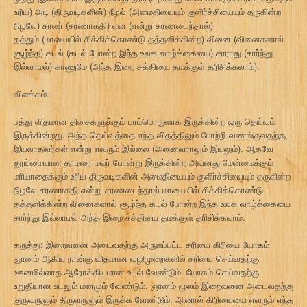
உரிய) அடி (திருவடிகளின்) நீழல் (அமைதியையும் குளிர்ச்சியையும் தருகின்ற
நிழலே) சரண் (சரணாகதி) என (என்று சரணடைந்தால்)
தத்தும் (மாயையில் சிக்கிக்கொண்டு தத்தளிக்கின்ற) வினை (வினைகளால்
சூழ்ந்த) கடல் (கடல் போன்ற இந்த உலக வாழ்க்கையை) சாராது (சார்ந்து
இல்லாமல்) காணுமே (அந்த இறை சக்தியை தமக்குள் தரிசிக்கலாம்).
விளக்கம்:
பத்து விதமான திசைகளுக்கும் பரம்பொருளாக இருக்கின்ற ஒரு தெய்வம்
இருக்கின்றது. அந்த தெய்வத்தை எந்த விதத்திலும் போற்றி வணங்குவதற்கு
இயலாதவர்கள் என்று எவரும் இல்லை (அனைவராலும் இயலும்). ஆகவே
தூய்மையான தாமரை மலர் போன்று இருக்கின்ற அவனது மேன்மைக்கும்
மரியாதைக்கும் உரிய திருவடிகளின் அமைதியையும் குளிர்ச்சியையும் தருகின்ற
நிழலே சரணாகதி என்று சரணடைந்தால் மாயையில் சிக்கிக்கொண்டு
தத்தளிக்கின்ற வினைகளால் சூழ்ந்த கடல் போன்ற இந்த உலக வாழ்க்கையை
சார்ந்து இல்லாமல் அந்த இறை சக்தியை தமக்குள் தரிசிக்கலாம்.
கருத்து: இறைவனை அடைவதற்கு அருளப்பட்ட சரியை கிரியை யோகம்
ஞானம் ஆகிய நான்கு விதமான வழிமுறைகளில் சரியை செய்வதற்கு
ஊனமில்லாத ஆரோக்கியமான உடல் வேண்டும். யோகம் செய்வதற்கு
உறுதியான உடலும் மனமும் வேண்டும். ஞானம் மூலம் இறைவனை அடைவதற்கு
குருவருளும் திருவருளும் இருக்க வேண்டும். ஆனால் கிரியையை எவரும் எந்த