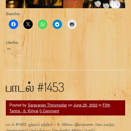
Share this:
Like this:
Loading…
பாடல் #1453
Posted by
Saravanan Thirumoolar
on
June 25, 2022
in
Fifth
Tantra - 6. Kiriyai
0 Comment
பாடல் #1453: ஐந்தாம் தந்திரம் – 6. கிரியை (இறைவனை அடைவதற்கு
அனைவராலும் செய்யக்கூடிய செயல்களே கிரியை ஆகும்)