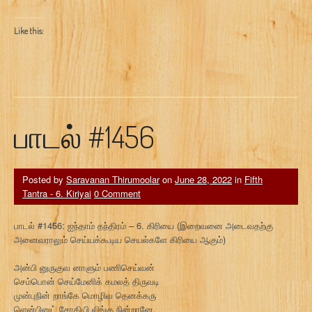
Like this:
பாடல் #1456
Posted by
Saravanan Thirumoolar
on
June 28, 2022
in
Fifth
Tantra - 6. Kiriyai
0 Comment
பாடல் #1456: ஐந்தாம் தந்திரம் – 6. கிரியை (இறைவனை அடைவதற்கு
அனைவராலும் செய்யக்கூடிய செயல்களே கிரியை ஆகும்)
அன்பி னுருகுவ னாளும் பணிசெய்வன்
செம்பொன் செய்மேனிக் கமலத் திருவடி
முன்புநின் றாங்கே மொழிவ தெனக்கரு
ளென்பினுட் சோதியி லிங்கு நின்றானே.