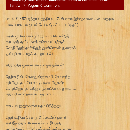
Tantra - 7. Yogam
0 Comment
பாடல் #1457: ஐந்தாம் தந்திரம் – 7. யோகம் (இறைவனை அடைவதற்கு
அசையாத மனதுடன் செய்வதே யோகம் ஆகும்)
நெறிவழி யேசென்று நேர்மையி லொன்றித்
தறியிருந் தாப்போலத் தம்மை யிருத்திச்
சொறியினுந் தாக்கினுந் துண்ணென் றுணராக்
குறியறி வாளர்குக் கூடலு மாமே.
திருமந்திர ஓலைச் சுவடி எழுத்துக்கள்:
நெறிவழி யெசெனறு நெரமையி லொனறித
தறியிருந தாபபொலத தமமை யிருததிச
சொறியினுந தாககினுந துணணென றுணராக
குறியறி வாளரகுக கூடலு மாமெ.
சுவடி எழுத்துக்களை பதம் பிரித்தது:
நெறி வழியே சென்று நேர்மையில் ஒன்றி
தறி இருந்தால் போல தம்மை இருத்தி
சொறியினும் தாக்கினும் துண் என்று உணரா