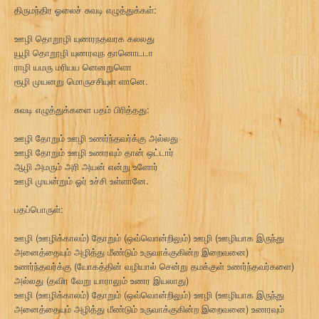
திருமந்திர ஓலைச் சுவடி எழுத்துக்கள்:
ஊழி தொறூழி யுணரநதவரக கலலது
யூழி தொறூழி யுணரவுந தானொடடா
ராழி யமரு மரியய னெனறுளொ
ரூழி முயனறு மொருசசியுள ளானெ.
சுவடி எழுத்துக்களை பதம் பிரித்தது:
ஊழி தோறும் ஊழி உணர்ந்தவர்க்கு அல்லது
ஊழி தோறும் ஊழி உணரவும் தான் ஒட்டார்
ஆழி அமரும் அரி அயன் என்று உளோர்
ஊழி முயன்றும் ஓர் உச்சி உள்ளானே.
பதப்பொருள்:
ஊழி (ஊழிக்காலம்) தோறும் (ஒவ்வொன்றிலும்) ஊழி (ஊழியாக இருந்து
அனைத்தையும் அழித்து மீண்டும் உருவாக்குகின்ற இறைவனை)
உணர்ந்தவர்க்கு (யோகத்தின் வழியால் சென்று தமக்குள் உணர்ந்தவர்களை)
அல்லது (தவிர வேறு யாராலும் உணர இயலாது)
ஊழி (ஊழிக்காலம்) தோறும் (ஒவ்வொன்றிலும்) ஊழி (ஊழியாக இருந்து
அனைத்தையும் அழித்து மீண்டும் உருவாக்குகின்ற இறைவனை) உணரவும்