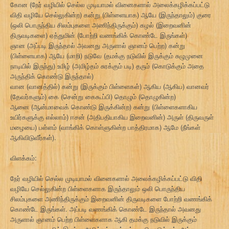
கோன (நேர் வழியில் செல்ல முடியாமல் வினைகளால் அலைக்கழிக்கப்பட்டு
விதி வழியே செல்லுகின்ற) கன்று (பிள்ளையாக) ஆயே (இருந்தாலும்) குரை
(ஒலி பொருந்திய சிலம்புகளை அணிந்திருக்கும்) கழல் (இறைவனின்
திருவடிகளை) ஏத்துமின் (போற்றி வணங்கிக் கொண்டே இருங்கள்)
ஞான (அப்படி இருந்தால் அவனது அருளால் ஞானம் பெற்ற) கன்று
(பிள்ளையாக) ஆயே (மாறி) நடுவே (தமக்கு நடுவில் இருக்கும் சுழுமுனை
நாடியில் இருந்து) உமிழ் (அமிழ்தம் சுரக்கும் படி) தரும் (கொடுக்கும் அதை
அருந்திக் கொண்டு இருந்தால்)
வான (வானத்தில்) கன்று (இருக்கும் பிள்ளைகள்) ஆகிய (ஆகிய) வானவர்
(தேவர்களும்) கை (சென்று கைகூப்பி) தொழும் (தொழுகின்ற)
ஆனை (ஆன்மாவைக் கொண்டு இருக்கின்ற) கன்று (பிள்ளைகளாகிய
உயிர்களுக்கு எல்லாம்) ஈசன் (அதிபதியாகிய இறைவனின்) அருள் (திருவருள்
மழையை) பள்ளம் (வாங்கிக் கொள்ளுகின்ற பாத்திரமாக) ஆமே (நீங்கள்
ஆகிவிடுவீர்கள்).
விளக்கம்:
நேர் வழியில் செல்ல முடியாமல் வினைகளால் அலைக்கழிக்கப்பட்டு விதி
வழியே செல்லுகின்ற பிள்ளைகளாக இருந்தாலும் ஒலி பொருந்திய
சிலம்புகளை அணிந்திருக்கும் இறைவனின் திருவடிகளை போற்றி வணங்கிக்
கொண்டே இருங்கள். அப்படி வணங்கிக் கொண்டே இருந்தால் அவனது
அருளால் ஞானம் பெற்ற பிள்ளைகளாக ஆகி தமக்கு நடுவில் இருக்கும்