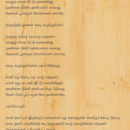
வானுற மாமல ரிட்டு வணங்கினு
மூனினை நீக்கி யுணர்பவர்க் கல்லது
தேனமர் பூங்கழல் சேரவொண் ணாதே.
திருமந்திர ஓலைச் சுவடி எழுத்துக்கள்:
கானுறு கொடி கடிகமழ சநதனம
வானுற மாமல ரிடடு வணஙகினு
மூனினை நீககி யுணரபவரக கலலது
தெனமர பூஙகழல செரவொண ணாதெ.
சுவடி எழுத்துக்களை பதம் பிரித்தது:
கான் உறு கோடி கடி கமழ் சந்தனம்
வான் உறு மா மலர் இட்டு வணங்கினும்
ஊனினை நீக்கி உணர்பவர்க்கு அல்லது
தேன் அமர் பூம் கழல் சேர ஒண்ணாதே.
பதப்பொருள்:
கான் (காட்டில் இருக்கும் மரங்களை) உறு (ஊடுறுவிச் சென்று) கோடி (கோடி
காத தூரம் பரவுகின்ற) கடி (நறுமணம்) கமழ் (கமழ்கின்ற) சந்தனம்
(சந்தனத்தை பூசி வழிபட்டாலும்)