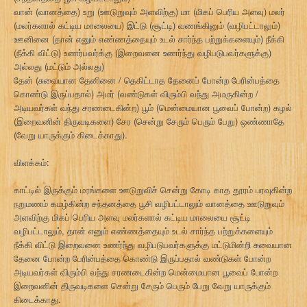
வான் (வானத்தை) உறு (ஊடுறுவும் அளவிற்கு) மா (மிகப் பெரிய அளவு) மலர்
(மலர்களால் கட்டிய மாலையை) இட்டு (சூட்டி) வணங்கினும் (வழிபட்டாலும்)
ஊனினை (தான் எனும் எண்ணத்தையும் உடல் சார்ந்த பற்றுக்களையும்) நீக்கி
(நீக்கி விட்டு) உணர்பவர்க்கு (இறைவனை உணர்ந்து வழிபடுபவர்களுக்கு)
அல்லது (மட்டும் அல்லது)
தேன் (சுவையான தேனினை / தெகிட்டாத தேனைப் போன்ற பேரின்பத்தை
கொண்டு இருப்பதால்) அமர் (வண்டுகள் விரும்பி வந்து அமருகின்ற /
அடியவர்கள் வந்து சரணடைகின்ற) பூம் (மென்மையான பூவைப் போன்ற) கழல்
(இறைவனின் திருவடிகளை) சேர (சென்று சேரும் பெரும் பேறு) ஒண்ணாதே
(வேறு யாருக்கும் கிடைக்காது).
விளக்கம்:
காட்டில் இருக்கும் மரங்களை ஊடுறுவிச் சென்று கோடி காத தூரம் பரவுகின்ற
நறுமணம் கமழ்கின்ற சந்தனத்தை பூசி வழிபட்டாலும் வானத்தை ஊடுறுவும்
அளவிற்கு மிகப் பெரிய அளவு மலர்களால் கட்டிய மாலையை சூட்டி
வழிபட்டாலும், தான் எனும் எண்ணத்தையும் உடல் சார்ந்த பற்றுக்களையும்
நீக்கி விட்டு இறைவனை உணர்ந்து வழிபடுபவர்களுக்கு மட்டுமின்றி சுவையான
தேனை போன்ற பேரின்பத்தை கொண்டு இருப்பதால் வண்டுகள் போன்ற
அடியவர்கள் விரும்பி வந்து சரணடைகின்ற மென்மையான பூவைப் போன்ற
இறைவனின் திருவடிகளை சென்று சேரும் பெரும் பேறு வேறு யாருக்கும்
கிடைக்காது.