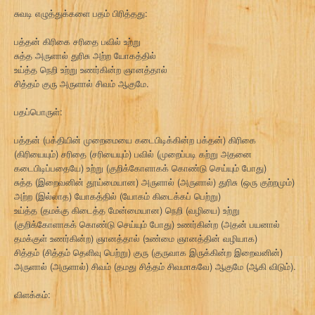
சுவடி எழுத்துக்களை பதம் பிரித்தது:
பத்தன் கிரிகை சரிதை பவில் உற்று
சுத்த அருளால் துரிசு அற்ற யோகத்தில்
உய்த்த நெறி உற்று உணர்கின்ற ஞானத்தால்
சித்தம் குரு அருளால் சிவம் ஆகுமே.
பதப்பொருள்:
பத்தன் (பக்தியின் முறைமையை கடைபிடிக்கின்ற பக்தன்) கிரிகை
(கிரியையும்) சரிதை (சரியையும்) பவில் (முறைப்படி கற்று அதனை
கடைபிடிப்பதையே) உற்று (குறிக்கோளாகக் கொண்டு செய்யும் போது)
சுத்த (இறைவனின் தூய்மையான) அருளால் (அருளால்) துரிசு (ஒரு குற்றமும்)
அற்ற (இல்லாத) யோகத்தில் (யோகம் கிடைக்கப் பெற்று)
உய்த்த (தமக்கு கிடைத்த மேன்மையான) நெறி (வழியை) உற்று
(குறிக்கோளாகக் கொண்டு செய்யும் போது) உணர்கின்ற (அதன் பயனால்
தமக்குள் உணர்கின்ற) ஞானத்தால் (உண்மை ஞானத்தின் வழியாக)
சித்தம் (சித்தம் தெளிவு பெற்று) குரு (குருவாக இருக்கின்ற இறைவனின்)
அருளால் (அருளால்) சிவம் (தமது சித்தம் சிவமாகவே) ஆகுமே (ஆகி விடும்).
விளக்கம்: