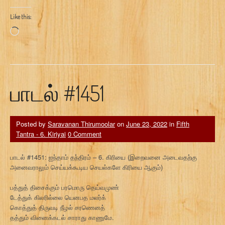
Like this:
Loading…
பாடல் #1451
Posted by
Saravanan Thirumoolar
on
June 23, 2022
in
Fifth
Tantra - 6. Kiriyai
0 Comment
பாடல் #1451: ஐந்தாம் தந்திரம் – 6. கிரியை (இறைவனை அடைவதற்கு
அனைவராலும் செய்யக்கூடிய செயல்களே கிரியை ஆகும்)
பத்துத் திசைக்கும் பரமொரு தெய்வமுண்
டேத்துக் கிலரில்லை யெனபத மலர்க்
கொத்துத் திருவடி நீழல் சரணெனத்
தத்தும் வினைக்கடல் சாராது காணுமே.