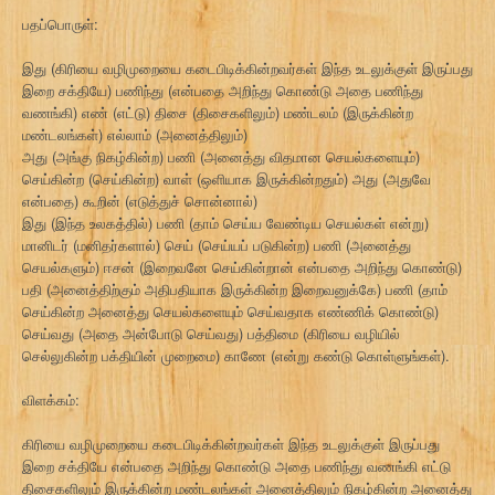
பதப்பொருள்:
இது (கிரியை வழிமுறையை கடைபிடிக்கின்றவர்கள் இந்த உடலுக்குள் இருப்பது
இறை சக்தியே) பணிந்து (என்பதை அறிந்து கொண்டு அதை பணிந்து
வணங்கி) எண் (எட்டு) திசை (திசைகளிலும்) மண்டலம் (இருக்கின்ற
மண்டலங்கள்) எல்லாம் (அனைத்திலும்)
அது (அங்கு நிகழ்கின்ற) பணி (அனைத்து விதமான செயல்களையும்)
செய்கின்ற (செய்கின்ற) வாள் (ஒளியாக இருக்கின்றதும்) அது (அதுவே
என்பதை) கூறின் (எடுத்துச் சொன்னால்)
இது (இந்த உலகத்தில்) பணி (தாம் செய்ய வேண்டிய செயல்கள் என்று)
மானிடர் (மனிதர்களால்) செய் (செய்யப் படுகின்ற) பணி (அனைத்து
செயல்களும்) ஈசன் (இறைவனே செய்கின்றான் என்பதை அறிந்து கொண்டு)
பதி (அனைத்திற்கும் அதிபதியாக இருக்கின்ற இறைவனுக்கே) பணி (தாம்
செய்கின்ற அனைத்து செயல்களையும் செய்வதாக எண்ணிக் கொண்டு)
செய்வது (அதை அன்போடு செய்வது) பத்திமை (கிரியை வழியில்
செல்லுகின்ற பக்தியின் முறைமை) காணே (என்று கண்டு கொள்ளுங்கள்).
விளக்கம்:
கிரியை வழிமுறையை கடைபிடிக்கின்றவர்கள் இந்த உடலுக்குள் இருப்பது
இறை சக்தியே என்பதை அறிந்து கொண்டு அதை பணிந்து வணங்கி எட்டு
திசைகளிலும் இருக்கின்ற மண்டலங்கள் அனைத்திலும் நிகழ்கின்ற அனைத்து