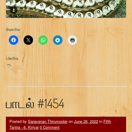
Share this:
Like this:
Loading…
பாடல் #1454
Posted by
Saravanan Thirumoolar
on
June 26, 2022
in
Fifth
Tantra - 6. Kiriyai
0 Comment