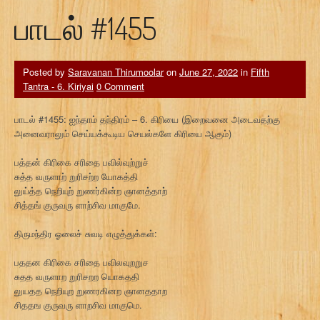
பாடல் #1455
Posted by
Saravanan Thirumoolar
on
June 27, 2022
in
Fifth
Tantra - 6. Kiriyai
0 Comment
பாடல் #1455: ஐந்தாம் தந்திரம் – 6. கிரியை (இறைவனை அடைவதற்கு
அனைவராலும் செய்யக்கூடிய செயல்களே கிரியை ஆகும்)
பத்தன் கிரிகை சரிதை பவில்வுற்றுச்
சுத்த வருளாற் றுரிசற்ற யோகத்தி
லுய்த்த நெறியுற் றுணர்கின்ற ஞானத்தாற்
சித்தங் குருவரு ளாற்சிவ மாகுமே.
திருமந்திர ஓலைச் சுவடி எழுத்துக்கள்:
பததன கிரிகை சரிதை பவிலவுறறுச
சுதத வருளாற றுரிசறற யொகததி
லுயதத நெறியுற றுணரகினற ஞானததாற
சிததங குருவரு ளாறசிவ மாகுமெ.