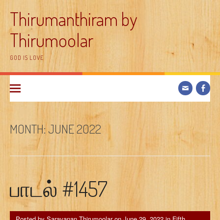
Skip
Thirumanthiram by
to
content
Thirumoolar
GOD IS LOVE
MONTH:
JUNE 2022
பாடல் #1457
Posted by
Saravanan Thirumoolar
on
June 29, 2022
in
Fifth