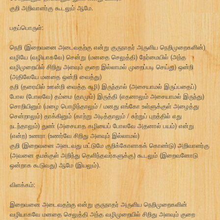
குறி அறிவாளர்கு கூடலும் ஆமே.
பதப்பொருள்:
நெறி (இறைவனை அடைவதற்கு என்று குருநாதர் அருளிய நெறிமுறைகளின்)
வழியே (வழியாகவே) சென்று (மனதை செலுத்தி) நேர்மையில் (அந்த
வழிமுறையில் சிறிது அளவும் குறை இல்லாமல் முறைப்படி செய்து) ஒன்றி
(அதிலேயே மனதை ஒன்றி வைத்து)
தறி (தரையில் ஊன்றி வைத்த கழி) இருந்தால் (அசையாமல் இருப்பதைப்)
போல (போலவே) தம்மை (தாமும்) இருத்தி (எதனாலும் அசையாமல் இருந்து)
சொறியினும் (மழை பொழிந்தாலும் / மனது எங்கோ உள்ளுக்குள் அழைத்து
சென்றாலும்) தாக்கினும் (காற்று அடித்தாலும் / சுற்றுப் புறத்தில் எது
நடந்தாலும்) துண் (அசையாத கழியைப் போலவே அதனால் பயம்) என்று
(என்ற) உணரா (உணர்வே சிறிது அளவும் இல்லாமல்)
குறி (இறைவனை அடைவது மட்டுமே குறிக்கோளாகக் கொண்டு) அறிவாளர்கு
(அவனை தமக்குள் அறிந்து தெளிந்தவர்களுக்கு) கூடலும் (இறைவனோடு
ஒன்றாக கூடுவது) ஆமே (இயலும்).
விளக்கம்:
இறைவனை அடைவதற்கு என்று குருநாதர் அருளிய நெறிமுறைகளின்
வழியாகவே மனதை செலுத்தி அந்த வழிமுறையில் சிறிது அளவும் குறை