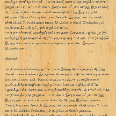
(தமக்குள் உணர்ந்து கொண்ட யோகியர்கள்) தான் (அந்த ஊழிக்காலத்தோடு
தானும்) ஒட்டார் (ஒட்டாமல் விலகி இறைவனை மட்டுமே சார்ந்து இருப்பார்கள்)
ஆழி (பாற் கடலில்) அமரும் (பள்ளி கொண்டு அமர்ந்து இருக்கும்) அரி
(திருமால்) அயன் (அவரது தொப்புள் கொடியில் இருக்கும் தாமரை மலரில்
வீற்றிருக்கும் பிரம்மன்) என்று (என்று இருக்கின்ற) உளோர் (தெய்வங்களும்
ஊழிக்காலத்தோடு ஒட்டாமல் இருக்கின்றார்கள்)
ஊழி (ஊழிக்காலம்) முயன்றும் (எவ்வளவுதான் இவர்களை அழிக்க முயற்சி
செய்தாலும்) ஓர் (அதனால் அழிக்க முடியாத ஒரு மாபெரும்) உச்சி (உயரத்தில்
இருந்து அவர்களை பாதுகாக்கின்ற அரனாக) உள்ளானே (இறைவன்
இருக்கின்றான்).
விளக்கம்:
ஊழிக்காலம் ஒவ்வொன்றிலும் ஊழியாக இருந்து அனைத்தையும் அழித்து
மீண்டும் உருவாக்குகின்ற இறைவனை யோகத்தின் வழியால் சென்று தமக்குள்
உணர்ந்தவர்களை தவிர வேறு யாராலும் உணர இயலாது. ஊழிக்காலம்
ஒவ்வொன்றிலும் ஊழியாக இருந்து அனைத்தையும் அழித்து மீண்டும்
உருவாக்குகின்ற இறைவனை தமக்குள் உணர்ந்து கொண்ட யோகியர்கள் அந்த
ஊழிக்காலத்தோடு தானும் ஒட்டாமல் விலகி இறைவனை மட்டுமே சார்ந்து
இருப்பார்கள். பாற் கடலில் பள்ளி கொண்டு அமர்ந்து இருக்கும் திருமால்
அவரது தொப்புள் கொடியில் இருக்கும் தாமரை மலரில் வீற்றிருக்கும் பிரம்மன்
என்று இருக்கின்ற தெய்வங்களும் ஊழிக்காலத்தோடு ஒட்டாமல்
இருக்கின்றார்கள். ஊழிக்காலம் எவ்வளவுதான் இவர்களை அழிக்க முயற்சி