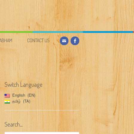
DABHAM
CONTACT US
Switch Language
English
EN
தமிழ்
TA
Search…