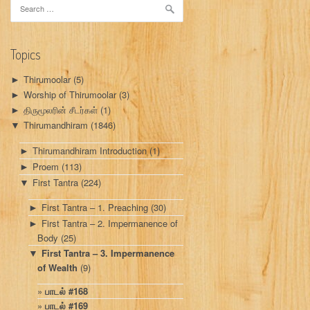
Search
for:
Topics
Thirumoolar
(5)
►
Worship of Thirumoolar
(3)
►
திருமூலரின் சீடர்கள்
(1)
►
Thirumandhiram
(1846)
▼
Thirumandhiram Introduction
(1)
►
Proem
(113)
►
First Tantra
(224)
▼
First Tantra – 1. Preaching
(30)
►
First Tantra – 2. Impermanence of
►
Body
(25)
First Tantra – 3. Impermanence
▼
of Wealth
(9)
பாடல் #168
பாடல் #169