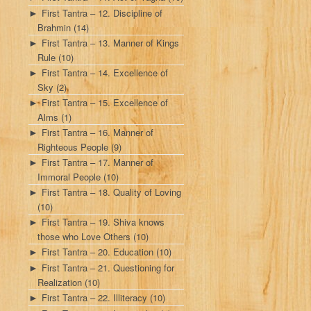
First Tantra – 12. Discipline of
►
Brahmin
(14)
First Tantra – 13. Manner of Kings
►
Rule
(10)
First Tantra – 14. Excellence of
►
Sky
(2)
First Tantra – 15. Excellence of
►
Alms
(1)
First Tantra – 16. Manner of
►
Righteous People
(9)
First Tantra – 17. Manner of
►
Immoral People
(10)
First Tantra – 18. Quality of Loving
►
(10)
First Tantra – 19. Shiva knows
►
those who Love Others
(10)
First Tantra – 20. Education
(10)
►
First Tantra – 21. Questioning for
►
Realization
(10)
First Tantra – 22. Illiteracy
(10)
►