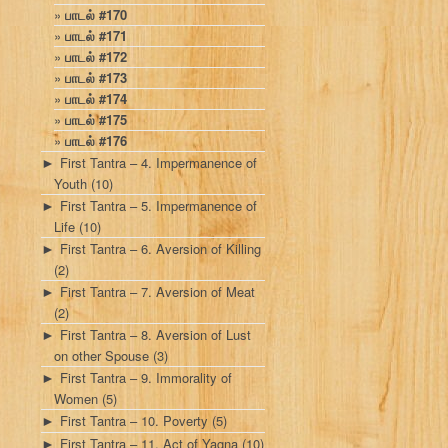
பாடல் #170
பாடல் #171
பாடல் #172
பாடல் #173
பாடல் #174
பாடல் #175
பாடல் #176
First Tantra – 4. Impermanence of
►
Youth
(10)
First Tantra – 5. Impermanence of
►
Life
(10)
First Tantra – 6. Aversion of Killing
►
(2)
First Tantra – 7. Aversion of Meat
►
(2)
First Tantra – 8. Aversion of Lust
►
on other Spouse
(3)
First Tantra – 9. Immorality of
►
Women
(5)
First Tantra – 10. Poverty
(5)
►
First Tantra – 11. Act of Yagna
(10)
►