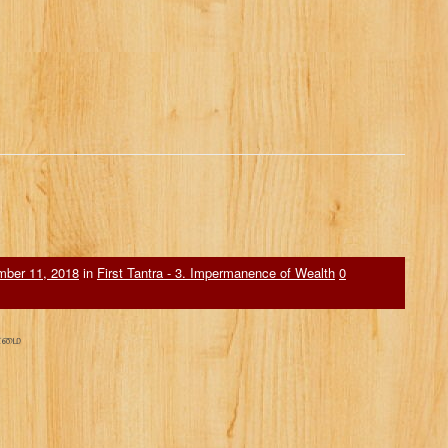
ber 11, 2018
in
First Tantra - 3. Impermanence of Wealth
0
யாமை