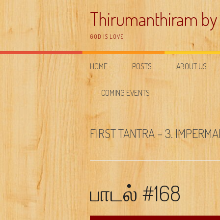
Skip
Thirumanthiram by
to
content
GOD IS LOVE
HOME
POSTS
ABOUT US
COMING EVENTS
FIRST TANTRA – 3. IMPERM
பாடல் #168