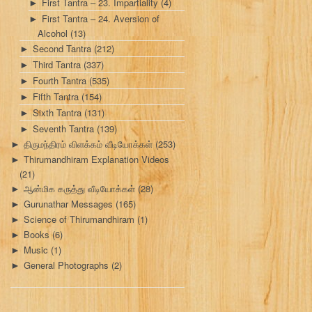
First Tantra – 23. Impartiality
(4)
►
First Tantra – 24. Aversion of
►
Alcohol
(13)
Second Tantra
(212)
►
Third Tantra
(337)
►
Fourth Tantra
(535)
►
Fifth Tantra
(154)
►
Sixth Tantra
(131)
►
Seventh Tantra
(139)
►
திருமந்திரம் விளக்கம் வீடியோக்கள்
(253)
►
Thirumandhiram Explanation Videos
►
(21)
ஆன்மிக கருத்து வீடியோக்கள்
(28)
►
Gurunathar Messages
(165)
►
Science of Thirumandhiram
(1)
►
Books
(6)
►
Music
(1)
►
General Photographs
(2)
►