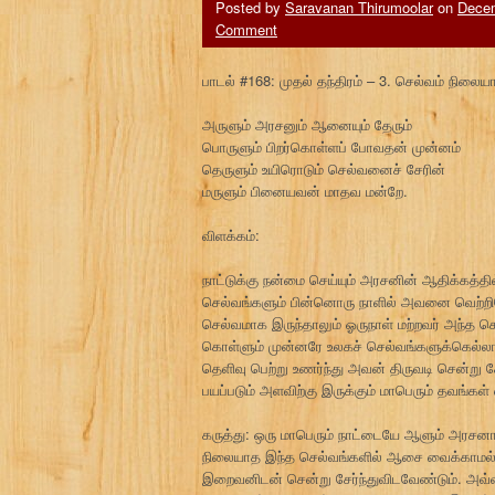
Posted by
Saravanan Thirumoolar
on
Decem
Comment
பாடல் #168: முதல் தந்திரம் – 3. செல்வம் நிலை
அருளும் அரசனும் ஆனையும் தேரும்
பொருளும் பிறர்கொள்ளப் போவதன் முன்னம்
தெருளும் உயிரொடும் செல்வனைச் சேரின்
மருளும் பினையவன் மாதவ மன்றே.
விளக்கம்:
நாட்டுக்கு நன்மை செய்யும் அரசனின் ஆதிக்கத்தி
செல்வங்களும் பின்னொரு நாளில் அவனை வெற்றிக
செல்வமாக இருந்தாலும் ஓருநாள் மற்றவர் அந்த செ
கொள்ளும் முன்னரே உலகச் செல்வங்களுக்கெல்
தெளிவு பெற்று உணர்ந்து அவன் திருவடி சென்று ச
பயப்படும் அளவிற்கு இருக்கும் மாபெரும் தவங்க
கருத்து: ஒரு மாபெரும் நாட்டையே ஆளும் அரசனாக
நிலையாத இந்த செல்வங்களில் ஆசை வைக்காமல் பெ
இறைவனிடன் சென்று சேர்ந்துவிடவேண்டும். அவ்வ