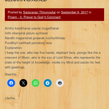
Posted by
Saravanan Thirumoolar
on
September 6, 2017
in
Proem - 0. Prayer to God
0 Comment
Ainthu karatthanai yaanai mugatthanai
Inthi nilampirai polum eyitranai
Nandhi maganranai gnaanak kozhunthinaip
Pundhiyil vaitthadi potrukind rene.
Explanation:
I keep the one, who has five hands, elephant face, prongs like the a
crescent of Moon, who is the son of Lord Shiva, who represents the
state of the height of knowledge, inside my Mind and salute his feet
with greetings.
Share this:
Like this: