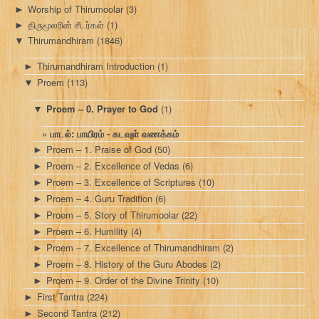
Worship of Thirumoolar
(3)
►
திருமூலரின் சீடர்கள்
(1)
►
Thirumandhiram
(1846)
▼
Thirumandhiram Introduction
(1)
►
Proem
(113)
▼
Proem – 0. Prayer to God
(1)
▼
பாடல்: பாயிரம் - கடவுள் வணக்கம்
Proem – 1. Praise of God
(50)
►
Proem – 2. Excellence of Vedas
(6)
►
Proem – 3. Excellence of Scriptures
(10)
►
Proem – 4. Guru Tradition
(6)
►
Proem – 5. Story of Thirumoolar
(22)
►
Proem – 6. Humility
(4)
►
Proem – 7. Excellence of Thirumandhiram
(2)
►
Proem – 8. History of the Guru Abodes
(2)
►
Proem – 9. Order of the Divine Trinity
(10)
►
First Tantra
(224)
►
Second Tantra
(212)
►