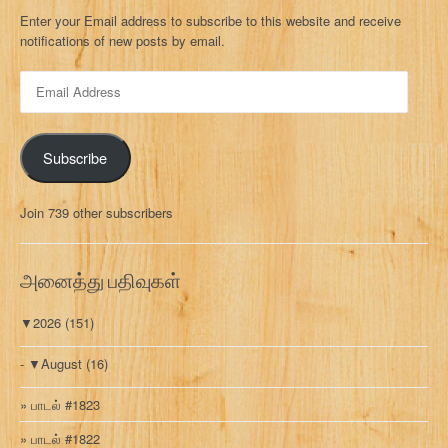
Enter your Email address to subscribe to this website and receive
notifications of new posts by email.
E
m
a
i
Subscribe
l
A
d
Join 739 other subscribers
d
r
e
அனைத்து பதிவுகள்
s
s
▼
2026
(151)
▼
August
(16)
பாடல் #1823
பாடல் #1822