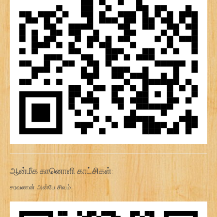
ஆன்மீக கானொளி காட்சிகள்:
சரவணன் அன்பே சிவம்