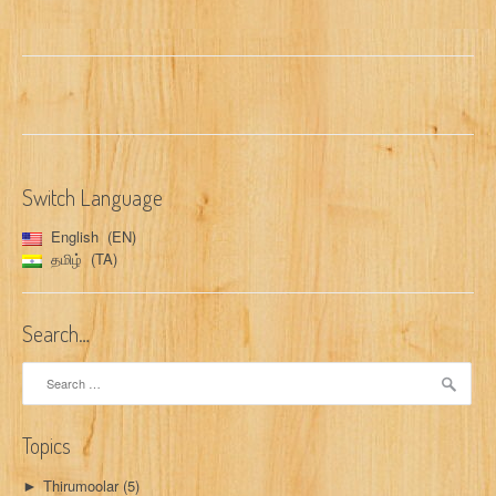
Switch Language
English
EN
தமிழ்
TA
Search…
Search
for:
Topics
Thirumoolar
(5)
►