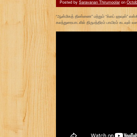
Posted by
Saravanan Thirumoolar
on
Octob
“ஆன்மிகத் திண்ணை” மற்றும் “க்ளப் ஹவுஸ்” என
கலந்துரையாடலில் திருமந்திரம் பாயிரம் கடவுள் 