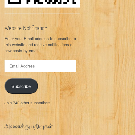
Website Notification
Enter your Email address to subscribe to
this website and receive notifications of
new posts by email.
E
m
a
i
Subscribe
l
A
d
Join 742 other subscribers
d
r
e
s
அனைத்து பதிவுகள்
s