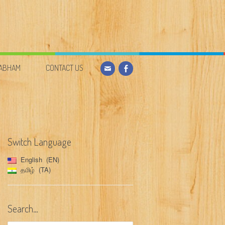
DABHAM
CONTACT US
Switch Language
English
EN
தமிழ்
TA
Search…