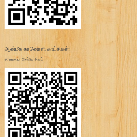
ஆன்மீக கானொளி காட்சிகள்:
சரவணன் அன்பே சிவம்