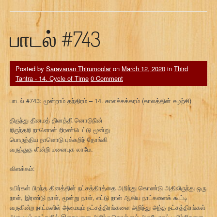
பாடல் #743
Posted by
Saravanan Thirumoolar
on
March 12, 2020
in
Third
Tantra - 14. Cycle of Time
0 Comment
பாடல் #743: மூன்றாம் தந்திரம் – 14. காலச்சக்கரம் (காலத்தின் சுழற்சி)
திருந்து தினமத் தினத்தி னொடுநின்
றிருந்தறி நாளொன் றிரண்டெட்டு மூன்று
பொருந்திய நாளொடு புக்கறிந் தோங்கி
வருந்துத லின்றி மனைபுக லாமே.
விளக்கம்:
உயிர்கள் பிறந்த தினத்தின் நட்சத்திரத்தை அறிந்து கொண்டு அதிலிருந்து ஒரு
நாள், இரண்டு நாள், மூன்று நாள், எட்டு நாள் ஆகிய நாட்களைக் கூட்டி
வருகின்ற நாட்களில் அமையும் நட்சத்திரங்களை அறிந்து அந்த நட்சத்திரங்கள்
அமையும் நாட்களில் இறைவனை அறிந்துகொள்ளும் அகயோகப் பயிற்சிகளை