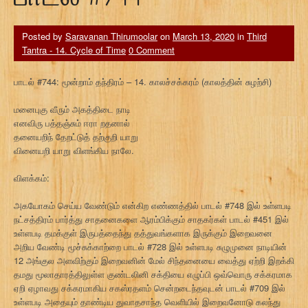
Posted by
Saravanan Thirumoolar
on
March 13, 2020
in
Third
Tantra - 14. Cycle of Time
0 Comment
பாடல் #744: மூன்றாம் தந்திரம் – 14. காலச்சக்கரம் (காலத்தின் சுழற்சி)
மனைபுகு வீரும் அகத்திடை நாடி
எனவிரு பத்தஞ்சும் ஈரா றதனால்
தனையறிந் தேறட்டுத் தற்குறி யாறு
வினையறி யாறு விளங்கிய நாலே.
விளக்கம்:
அகயோகம் செய்ய வேண்டும் என்கிற எண்ணத்தில் பாடல் #748 இல் உள்ளபடி
நட்சத்திரம் பார்த்து சாதனைகளை ஆரம்பிக்கும் சாதகர்கள் பாடல் #451 இல்
உள்ளபடி தமக்குள் இருபத்தைந்து தத்துவங்களாக இருக்கும் இறைவனை
அறிய வேண்டி மூச்சுக்காற்றை பாடல் #728 இல் உள்ளபடி சுழுமுனை நாடியின்
12 அங்குல அளவிற்கும் இறைவனின் மேல் சிந்தனையை வைத்து ஏற்றி இறக்கி
தமது மூலாதாரத்திலுள்ள குண்டலினி சக்தியை எழுப்பி ஒவ்வொரு சக்கரமாக
ஏறி ஏழாவது சக்கரமாகிய சகஸ்ரதளம் சென்றடைந்தவுடன் பாடல் #709 இல்
உள்ளபடி அதையும் தாண்டிய துவாதசாந்த வெளியில் இறைவனோடு கலந்து