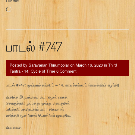
Like this:
Loading…
பாடல் #747
Posted by
Saravanan Thirumoolar
on
March 16, 2020
in
Third
Tantra - 14. Cycle of Time
0 Comment
பாடல் #747: மூன்றாம் தந்திரம் – 14. காலச்சக்கரம் (காலத்தின் சுழற்சி)
விதித்த இருபத்தெட் டொடுமூன் றாகத்
தொகுத்தறி முப்பத்து மூன்று தொகுமின்
பதித்தறி பத்தெட்டும் பாரா திகணால்
உதித்தறி மூன்றிரண் டொன்றின் முறையே.
விளக்கம்: