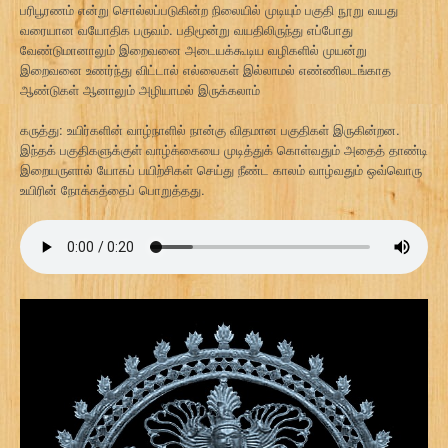
பரிபூரணம் என்று சொல்லப்படுகின்ற நிலையில் முடியும் பகுதி நூறு வயது
வரையான வயோதிக பருவம். பதிமூன்று வயதிலிருந்து எப்போது
வேண்டுமானாலும் இறைவனை அடையக்கூடிய வழிகளில் முயன்று
இறைவனை உணர்ந்து விட்டால் எல்லைகள் இல்லாமல் எண்ணிலடங்காத
ஆண்டுகள் ஆனாலும் அழியாமல் இருக்கலாம்
கருத்து: உயிர்களின் வாழ்நாளில் நான்கு விதமான பகுதிகள் இருகின்றன.
இந்தக் பகுதிகளுக்குள் வாழ்க்கையை முடித்துக் கொள்வதும் அதைத் தாண்டி
இறையருளால் யோகப் பயிற்சிகள் செய்து நீண்ட காலம் வாழ்வதும் ஒவ்வொரு
உயிரின் நோக்கத்தைப் பொறுத்தது.