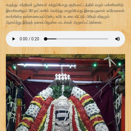
கருத்து: சந்திரன் பூமியைச் சுற்றும்போது சூரியவட்டத்தில் வரும் பன்னிரண்டு
இராசிகளிலும் 30 நாட்களில் அமர்ந்து மாறும்போது இறையருளால் உயிர்களைக்
காக்கின்ற தன்மையையும் பின்பு உயிர் உடலை விட்டுப் பிரியும் விதமும்
ஆராய்ந்து இந்தத் தலைப்பிலுள்ள பாடல்கள் அருளப்பட்டுள்ளன.