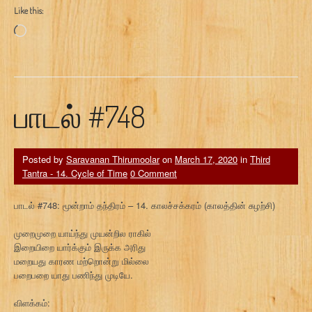
Like this:
Loading…
பாடல் #748
Posted by
Saravanan Thirumoolar
on
March 17, 2020
in
Third
Tantra - 14. Cycle of Time
0 Comment
பாடல் #748: மூன்றாம் தந்திரம் – 14. காலச்சக்கரம் (காலத்தின் சுழற்சி)
முறைமுறை யாய்ந்து முயன்றில ராகில்
இறையிறை யார்க்கும் இருக்க அரிது
மறையது காரண மற்றொன்று மில்லை
பறைபறை யாது பணிந்து முடியே.
விளக்கம்: