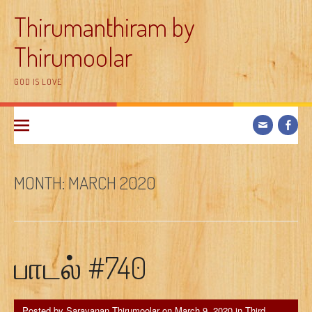
Skip
Thirumanthiram by
to
content
Thirumoolar
GOD IS LOVE
MONTH:
MARCH 2020
பாடல் #740
Posted by
Saravanan Thirumoolar
on
March 9, 2020
in
Third