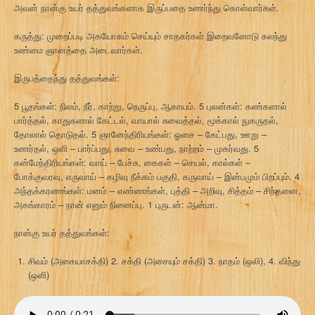
அவன் நான்கு உயர் தத்துவங்களாக இருப்பதை உணர்ந்து கொள்வார்கள்.
கருத்து: முறைப்படி அகயோகம் செய்யும் சாதகர்கள் இறைவனோடு கலந்து
உண்மை ஞானத்தை அடைவார்கள்.
இருபத்தைந்து தத்துவங்கள்:
5 பூதங்கள்: நிலம், நீர், காற்று, நெருப்பு, ஆகாயம். 5 புலன்கள்: கண்களால்
பார்த்தல், காதுகளால் கேட்டல், வாயால் சுவைத்தல், மூக்கால் நுகருதல்,
தோலால் தொடுதல். 5 ஞானேந்திரியங்கள்: ஓசை – கேட்பது, ஊறு –
உணர்தல், ஒளி – பார்ப்பது, சுவை – உண்பது, நாற்றம் – முகர்வது. 5
கன்மேந்திரியங்கள்: வாய் – பேச்சு, கைகள் – செயல், கால்கள் –
போக்குவரவு, எருவாய் – கழிவு நீக்கம் பகுதி, கருவாய் – இன்பமும் பிறப்பும். 4
அந்தக்கரணங்கள்: மனம் – எண்ணங்கள், புத்தி – அறிவு, சித்தம் – சிந்தனை,
அகங்காரம் – நான் எனும் நினைப்பு. 1 புருடன்: ஆன்மா.
நான்கு உயர் தத்துவங்கள்:
சிவம் (அசையாசக்தி) 2. சக்தி (அசையும் சக்தி) 3. நாதம் (ஒலி), 4. விந்து
(ஒளி)