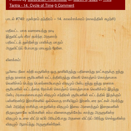
Tantra - 14. Cycle of Time
0 Comment
பாடல் #740: மூன்றாம் தந்திரம் – 14. காலச்சக்கரம் (காலத்தின் சுழற்சி)
மதிவட்ட மாக வரையைந்து நாடி
இதுவிட்டிங் கீரா றமர்ந்த அதனாற்
பதிவட்டத் துள்நின்று பாலிக்கு மாறும்
அதுவிட்டுப் போமாறு மாயலுற் றேனே.
விளக்கம்:
பூமியை நிலா சுற்றி வருகின்ற ஒரு நாளிலிருந்து பதினைந்து நாட்களுக்கு ஐந்து
ஐந்து நாளாக சூரியனின் வட்டத்திலிருந்து விலகி கொஞ்சம் கொஞ்சமாக
வெளிச்சம் பெற்று பெளர்ணமியாகும் விதமும் பின்பு ஐந்து ஐந்து நாளாக
சூரியனின் வட்டத்தை நோக்கி கொஞ்சம் கொஞ்சமாக வெளிச்சம் இழந்து
பின்பு அமாவாசையாகும் விதமும் சந்திரன் சூரியனின் வட்டத்தில் இருக்கும்
பன்னிரண்டு இராசிகளில் ஒவ்வொரு ராசியிலும் இரண்டரை நாட்கள் அமர்ந்து
பின் அடுத்த ராசிக்கு மாறுகின்ற விதமும் இவை அனைத்தும் இறைவனின்
திருவருளாலே உயிர்களின் கர்ம வினைகளுக்கேற்ப காத்து அருளுகின்ற
விதமும் உடலை விட்டு உயிர் பிரியும்போது அதனை விட்டுப் பிரிந்து செல்லுகின்ற
விதமும் ஆராய்ந்து அருளுகின்றேன்.