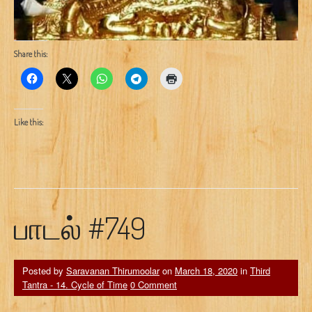
Share this:
Like this:
பாடல் #749
Posted by
Saravanan Thirumoolar
on
March 18, 2020
in
Third
Tantra - 14. Cycle of Time
0 Comment