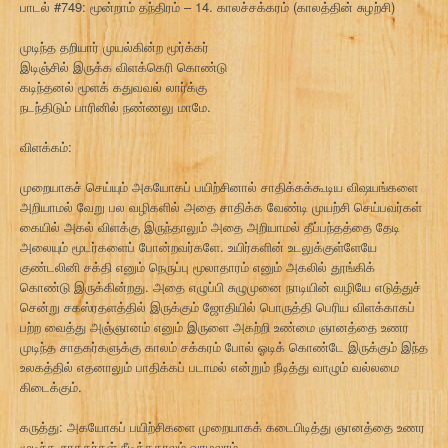
பாடல் #749: மூன்றாம் தந்திரம் – 14. காலச்சக்கரம் (காலத்தின் சுழற்சி)
முடிந்த தறியார் முயல்கின்ற மூர்க்கர்
இடிஞ்சில் இருக்க விளக்கெரி கொண்டு
கடிந்தனல் மூளக் கதுவவல் லார்க்கு
நடந்திடும் பாரினில் நண்ணலு மாமே.
விளக்கம்:
முறையாகச் செய்யும் அகயோகப் பயிற்சினால் சாதிக்கக்கூடிய விஷயங்களை
அறியாமல் வேறு பல வழிகளில் அதை சாதிக்க வேண்டி முயற்சி செய்பவர்கள்
கையில் அகல் விளக்கு இருந்தாலும் அதை அறியாமல் தீப்பந்தத்தை தேடி
அலையும் மூடர்களைப் போன்றவர்களே. உயிர்களின் உடலுக்குள்ளேயே
குண்டலினி சக்தி எனும் நெருப்பு மூலாதாரம் எனும் அகலில் தூங்கிக்
கொண்டு இருக்கின்றது. அதை எழுப்பி சுழுமுனை நாடியின் வழியே எடுத்துச்
சென்று சகஸ்ரதளத்தில் இருக்கும் ஜோதியில் பொருத்தி பெரிய விளக்காகப்
பற்ற வைத்து அஞ்ஞானம் எனும் இருளை அகற்றி உண்மை ஞானத்தை உணர
முடிந்த சாதகர்களுக்கு காலம் சக்கரம் போல் ஓடிக் கொண்டே இருக்கும் இந்த
உலகத்தில் எதனாலும் பாதிக்கப் படாமல் என்றும் நீடித்து வாழும் வல்லமை
கிடைக்கும்.
கருத்து: அகயோகப் பயிற்சிகளை முறையாகக் கடைபிடித்து ஞானத்தை உணர
முடிந்த சாதகர்கள் நீடித்தகாலம் வாழலாம்.