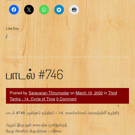
Like this:
Loading…
பாடல் #746
Posted by
Saravanan Thirumoolar
on
March 15, 2020
in
Third
Tantra - 14. Cycle of Time
0 Comment
பாடல் #746: மூன்றாம் தந்திரம் – 14. காலச்சக்கரம் (காலத்தின் சுழற்சி)
ஆறும் இருபதுக் கையஞ்சு மூன்றுக்குந்
தேறு மிரண்டு மிருபத்தொ டாறிவை