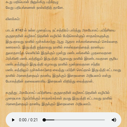
கூறு மதியொன் றினுக்கிரு பத்தேழு
வேறு பதியங்கணன் நாள்விதித் தானே.
விளக்கம்:
பாடல் #743 ல் உள்ள முறைப்படி நட்சத்திரம் பார்த்து அகயோகப் பயிற்சியை
குருநாதரின் வழிகாட்டுதலின் வழியில் மேற்கொள்ளும் சாதகர்களுக்கு
இருபதாவது நாளில் மூச்சுக்காற்று ஆறு ஆதார சக்கரங்களையும் செல்வதை
உணரலாம். இருபத்தி ஐந்தாவது நாளில் சகஸ்ரதளத்தைத் தாண்டிய
துவாதசாந்த வெளியில் இருக்கும் மூன்று மண்டலங்களில் முதலாவதான
அக்கினி மண்டலத்திலும் இருபத்தி ஆறாவது நாளில் இரண்டாவதான சூரிய
மண்டலத்திலும் இருபத்தி ஏழாவது நாளில் மூன்றாவதான சந்திர
மண்டலத்திலும் மூச்சுக்காற்றை வைத்து பயிற்சி செய்தால் இருபத்தி எட்டாவது
நாளில் அனைத்தையும் தாண்டி இருக்கும் இறைவனை அறியலாம் என்று
யோகத்தின் தலைவனாகிய இறைவன் விதித்து வைத்தான்.
கருத்து: அகயோகப் பயிற்சியை குருநாதரின் வழிகாட்டுதலின் வழியில்
முறையாக ஆரம்பிக்கும் சாதகர்கர்கள் தமது இருபத்தி எட்டாவது நாளில்
அனைத்தையும் தாண்டி இருக்கும் இறைவனை அறியலாம்.