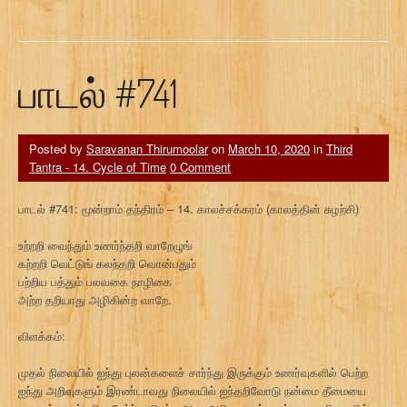
பாடல் #741
Posted by
Saravanan Thirumoolar
on
March 10, 2020
in
Third
Tantra - 14. Cycle of Time
0 Comment
பாடல் #741: மூன்றாம் தந்திரம் – 14. காலச்சக்கரம் (காலத்தின் சுழற்சி)
உற்றறி வைந்தும் உணர்ந்தறி வாறேழுங்
கற்றறி வெட்டுங் கலந்தறி வொன்பதும்
பற்றிய பத்தும் பலவகை நாழிகை
அற்ற தறியாது அழிகின்ற வாறே.
விளக்கம்:
முதல் நிலையில் ஐந்து புலன்களைச் சார்ந்து இருக்கும் உணர்வுகளில் பெற்ற
ஐந்து அறிவுகளும் இரண்டாவது நிலையில் ஐந்தறிவோடு நன்மை தீமையை