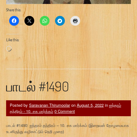
Share this:
Like this:
Loading…
பாடல் #1490
Posted by
Saravanan Thirumoolar
on
August 5, 2022
in
ஐந்தாம்
தந்திரம் - 10. சக மார்க்கம்
0 Comment
பாடல் #1490: ஐந்தாம் தந்திரம் – 10. சக மார்க்கம் (இறைவன் தோழமையாக
உடனிருந்து வழிகாட்டும் நெறி முறை)