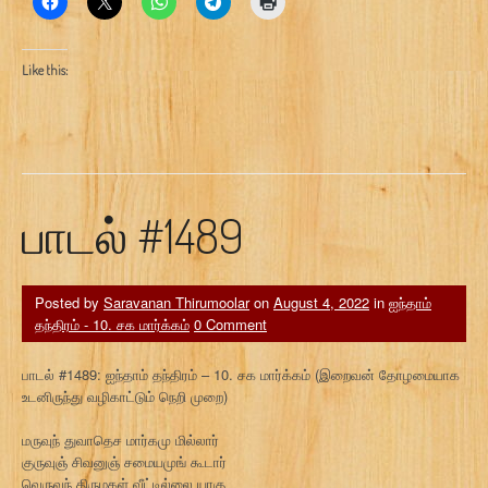
Like this:
பாடல் #1489
Posted by
Saravanan Thirumoolar
on
August 4, 2022
in
ஐந்தாம்
தந்திரம் - 10. சக மார்க்கம்
0 Comment
பாடல் #1489: ஐந்தாம் தந்திரம் – 10. சக மார்க்கம் (இறைவன் தோழமையாக
உடனிருந்து வழிகாட்டும் நெறி முறை)
மருவுந் துவாதெச மார்கமு மில்லார்
குருவுஞ் சிவனுஞ் சமையமுங் கூடார்
வெருவுந் திருமகள் வீட்டில்லை யாகு