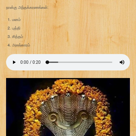
நான்கு அந்தக்கரணங்கள்:
மனம்
புத்தி
சித்தம்
அகங்காரம்