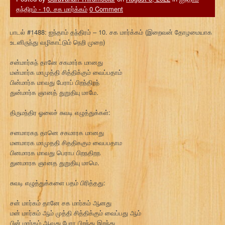
தந்திரம் - 10. சக மார்க்கம்
0 Comment
பாடல் #1488: ஐந்தாம் தந்திரம் – 10. சக மார்க்கம் (இறைவன் தோழமையாக
உடனிருந்து வழிகாட்டும் நெறி முறை)
சன்மார்கந் தானே சகமார்க மானது
மன்மார்க மாமுத்தி சித்திக்கும் வைப்பதாம்
பின்மார்க மாவது பேராப் பிறந்திறந்
துன்மார்க ஞானத் துறுதியு மாமே.
திருமந்திர ஓலைச் சுவடி எழுத்துக்கள்:
சனமாரகந தானெ சகமாரக மானது
மனமாரக மாமுததி சிததிககும வைபபதாம
பினமாரக மாவது பெராப பிறநதிறந
துனமாரக ஞானத துறுதியு மாமெ.
சுவடி எழுத்துக்களை பதம் பிரித்தது:
சன் மார்கம் தானே சக மார்கம் ஆனது
மன் மார்கம் ஆம் முத்தி சித்திக்கும் வைப்பது ஆம்
பின் மார்கம் ஆவது பேரா பிறந்து இறந்து