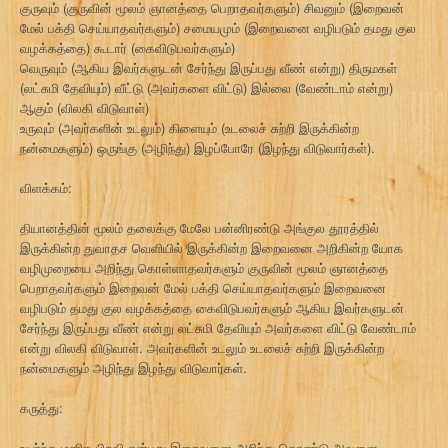
குருவும் (குருவின் மூலம் ஞானத்தை பெறாதவர்களும்) சிவனும் (இறைவன்
மேல் பக்தி செய்யாதவர்களும்) சமையமும் (இறைவனை வழிபடும் தமது குல
வழக்கத்தை) கூடார் (கைவிடுபவர்களும்)
வெருவும் (ஆகிய இவர்களுடன் சேர்ந்து இருப்பது வீண் என்று) திருமகள்
(லட்சுமி தேவியும்) வீட்டு (அவர்களை விட்டு) இல்லை (வேண்டாம் என்று)
ஆகும் (விலகி விடுவாள்)
உருவும் (அவர்களின் உடலும்) கிளையும் (உடலைச் சுற்றி இருக்கின்ற
நன்மைகளும்) ஒருங்கு (அழிந்து) இழப்போரே (இழந்து விடுவார்கள்).
விளக்கம்:
தியானத்தின் மூலம் தலைக்கு மேலே பன்னிரண்டு அங்குல தூரத்தில்
இருக்கின்ற துவாதச வெளியில் இருக்கின்ற இறைவனை அறிகின்ற யோக
வழிமுறையை அறிந்து கொள்ளாதவர்களும் குருவின் மூலம் ஞானத்தை
பெறாதவர்களும் இறைவன் மேல் பக்தி செய்யாதவர்களும் இறைவனை
வழிபடும் தமது குல வழக்கத்தை கைவிடுபவர்களும் ஆகிய இவர்களுடன்
சேர்ந்து இருப்பது வீண் என்று லட்சுமி தேவியும் அவர்களை விட்டு வேண்டாம்
என்று விலகி விடுவாள். அவர்களின் உடலும் உடலைச் சுற்றி இருக்கின்ற
நன்மைகளும் அழிந்து இழந்து விடுவார்கள்.
கருத்து:
உயர்ந்த மனித பிறவி என்பது இறைவனை அறிந்து கொண்டு அவனை