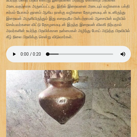
அடைவதற்காக அருளப்பட்டது. இதில் இறைவனை அடையும் வழிகளாக பக்தி
கர்மம் யோகம் ஞானம் ஆகிய நான்கு வழிகளை தோழமையுடன் உடனிருந்து
இறைவன் அருளியிருந்தும் இது எதையுமே பின்பற்றாமல் ஆசையின் வழியில்
செல்பவர்களை விட்டு தோழமையுடன் இருந்த இறைவன் விலகி நிற்பதால்
அவர்களின் உயர்ந்த பிறவிக்கான நன்மைகள் அழிந்து போய் அடுத்த பிறவியில்
கீழ் நிலை பிறவிக்கு சென்று விடுவார்கள்.