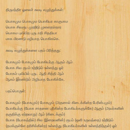
திருமந்திர ஓலைச் சுவடி எழுத்துக்கள்:
யொகமும பொகமும யொகியர காகுமாம
யொக சிவரூப முறறிடு முளளததொர
யொகம புவியிற புருடாதி சிததியா
மாக மிரணடு மழியாத யொகிககெ.
சுவடி எழுத்துக்களை பதம் பிரித்தது:
யோகமும் போகமும் யோகியர்கு ஆகும் ஆம்
யோக சிவ ரூபம் உற்றிடும் உள்ளத்து ஓர்
யோகம் புவியில் புருட ஆதி சித்தி ஆம்
ஆகம் இரண்டும் அழியாத யோகிக்கே.
பதப்பொருள்:
யோகமும் (யோகமும்) போகமும் (அதனால் கிடைக்கின்ற பேரின்பமும்)
யோகியர்கு (யோக சாதனை புரிகின்ற யோகியர்களுக்கே) ஆகும் (அவர்களின்
தகுதிக்கு ஏற்றவாறு) ஆம் (கிடைக்கும்)
யோக (யோகத்தில்) சிவ (இறைவனின்) ரூபம் (ஒளி உருவத்தை) உற்றிடும்
(தமக்குள்ளே தரிசிக்கின்ற) உள்ளத்து (யோகியர்களின் உள்ளத்திற்குள்) ஓர்