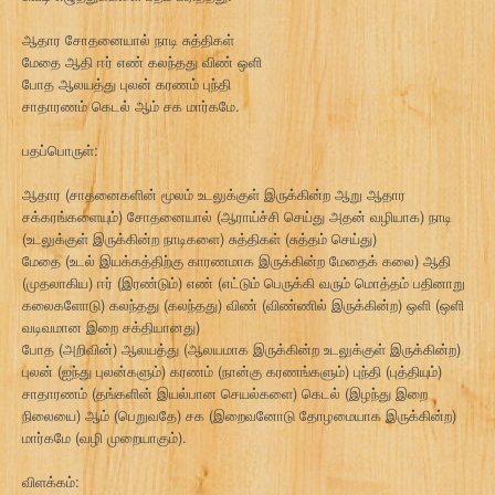
ஆதார சோதனையால் நாடி சுத்திகள்
மேதை ஆதி ஈர் எண் கலந்தது விண் ஒளி
போத ஆலயத்து புலன் கரணம் புந்தி
சாதாரணம் கெடல் ஆம் சக மார்கமே.
பதப்பொருள்:
ஆதார (சாதனைகளின் மூலம் உடலுக்குள் இருக்கின்ற ஆறு ஆதார
சக்கரங்களையும்) சோதனையால் (ஆராய்ச்சி செய்து அதன் வழியாக) நாடி
(உடலுக்குள் இருக்கின்ற நாடிகளை) சுத்திகள் (சுத்தம் செய்து)
மேதை (உடல் இயக்கத்திற்கு காரணமாக இருக்கின்ற மேதைக் கலை) ஆதி
(முதலாகிய) ஈர் (இரண்டும்) எண் (எட்டும் பெருக்கி வரும் மொத்தம் பதினாறு
கலைகளோடு) கலந்தது (கலந்தது) விண் (விண்ணில் இருக்கின்ற) ஒளி (ஒளி
வடிவமான இறை சக்தியானது)
போத (அறிவின்) ஆலயத்து (ஆலயமாக இருக்கின்ற உடலுக்குள் இருக்கின்ற)
புலன் (ஐந்து புலன்களும்) கரணம் (நான்கு கரணங்களும்) புந்தி (புத்தியும்)
சாதாரணம் (தங்களின் இயல்பான செயல்களை) கெடல் (இழந்து இறை
நிலையை) ஆம் (பெறுவதே) சக (இறைவனோடு தோழமையாக இருக்கின்ற)
மார்கமே (வழி முறையாகும்).
விளக்கம்: