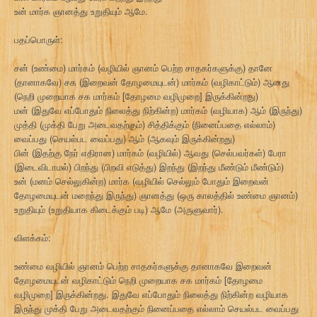
உன் மார்க ஞானத்து உறுதியும் ஆமே.
பதப்பொருள்:
சன் (உண்மை) மார்கம் (வழியில் ஞானம் பெற்ற சாதகர்களுக்கு) தானே
(தானாகவே) சக (இறைவன் தோழமையுடன்) மார்கம் (வழிகாட்டும்) ஆனது
(நெறி முறையாக சக மார்கம் [தோழமை வழிமுறை] இருக்கின்றது)
மன் (இதுவே எப்போதும் நிலைத்து நிற்கின்ற) மார்கம் (வழியாக) ஆம் (இருந்து)
முத்தி (முக்தி பேறு அடைவதற்கும்) சித்திக்கும் (நினைப்பதை எல்லாம்)
வைப்பது (செயல்பட வைப்பது) ஆம் (ஆகவும் இருக்கின்றது)
பின் (இதற்கு நேர் எதிரான) மார்கம் (வழியில்) ஆவது (செல்பவர்கள்) பேரா
(இடைவிடாமல்) பிறந்து (பிறவி எடுத்து) இறந்து (இறந்து மீண்டும் மீண்டும்)
உன் (மனம் செல்லுகின்ற) மார்க (வழியில் செல்லும் போதும் இறைவன்
தோழமையுடன் மறைந்து இருந்து) ஞானத்து (ஒரு காலத்தில் உண்மை ஞானம்)
உறுதியும் (உறுதியாக கிடைக்கும் படி) ஆமே (அருளுவார்).
விளக்கம்:
உண்மை வழியில் ஞானம் பெற்ற சாதகர்களுக்கு தானாகவே இறைவன்
தோழமையுடன் வழிகாட்டும் நெறி முறையாக சக மார்கம் [தோழமை
வழிமுறை] இருக்கின்றது. இதுவே எப்போதும் நிலைத்து நிற்கின்ற வழியாக
இருந்து முக்தி பேறு அடைவதற்கும் நினைப்பதை எல்லாம் செயல்பட வைப்பது