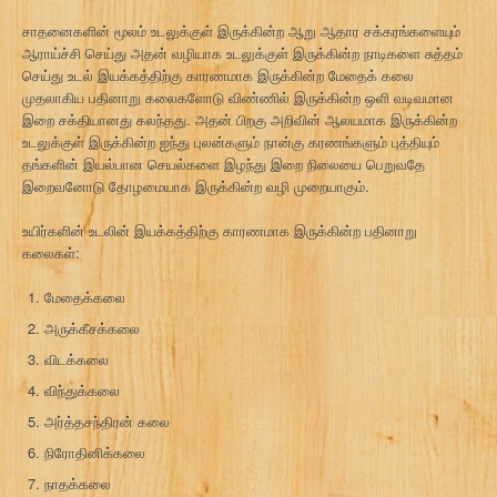
சாதனைகளின் மூலம் உடலுக்குள் இருக்கின்ற ஆறு ஆதார சக்கரங்களையும்
ஆராய்ச்சி செய்து அதன் வழியாக உடலுக்குள் இருக்கின்ற நாடிகளை சுத்தம்
செய்து உடல் இயக்கத்திற்கு காரணமாக இருக்கின்ற மேதைக் கலை
முதலாகிய பதினாறு கலைகளோடு விண்ணில் இருக்கின்ற ஒளி வடிவமான
இறை சக்தியானது கலந்தது. அதன் பிறகு அறிவின் ஆலயமாக இருக்கின்ற
உடலுக்குள் இருக்கின்ற ஐந்து புலன்களும் நான்கு கரணங்களும் புத்தியும்
தங்களின் இயல்பான செயல்களை இழந்து இறை நிலையை பெறுவதே
இறைவனோடு தோழமையாக இருக்கின்ற வழி முறையாகும்.
உயிர்களின் உடலின் இயக்கத்திற்கு காரணமாக இருக்கின்ற பதினாறு
கலைகள்:
மேதைக்கலை
அருக்கீசக்கலை
விடக்கலை
விந்துக்கலை
அர்த்தசந்திரன் கலை
நிரோதினிக்கலை
நாதக்கலை