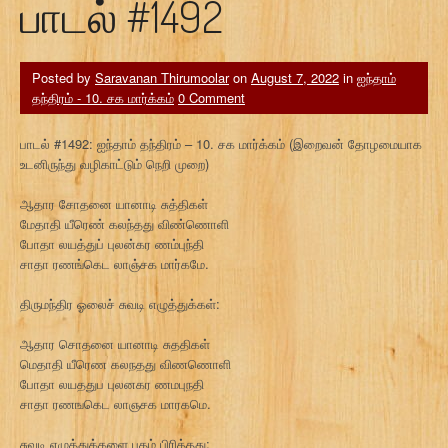
பாடல் #1492
Posted by
Saravanan Thirumoolar
on
August 7, 2022
in
ஐந்தாம்
தந்திரம் - 10. சக மார்க்கம்
0 Comment
பாடல் #1492: ஐந்தாம் தந்திரம் – 10. சக மார்க்கம் (இறைவன் தோழமையாக
உடனிருந்து வழிகாட்டும் நெறி முறை)
ஆதார சோதனை யானாடி சுத்திகள்
மேதாதி யீரெண் கலந்தது விண்ணொளி
போதா லயத்துப் புலன்கர ணம்புந்தி
சாதா ரணங்கெட லாஞ்சக மார்கமே.
திருமந்திர ஓலைச் சுவடி எழுத்துக்கள்:
ஆதார சொதனை யானாடி சுததிகள்
மெதாதி யீரெண கலநதது விணணொளி
போதா லயததுப புலனகர ணமபுநதி
சாதா ரணஙகெட லாஞசக மாரகமெ.
சுவடி எழுத்துக்களை பதம் பிரித்தது: