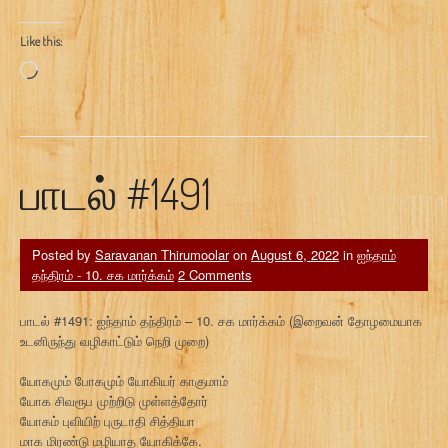
Like this:
Loading…
பாடல் #1491
Posted by
Saravanan Thirumoolar
on
August 6, 2022
in
ஐந்தாம்
தந்திரம் - 10. சக மார்க்கம்
2 Comments
பாடல் #1491: ஐந்தாம் தந்திரம் – 10. சக மார்க்கம் (இறைவன் தோழமையாக
உடனிருந்து வழிகாட்டும் நெறி முறை)
யோகமும் போகமும் யோகியர் காகுமாம்
யோக சிவரூப முற்றிடு முள்ளத்தோர்
யோகம் புவியிற் புருடாதி சித்தியா
மாக மிரண்டு மழியாத யோகிக்கே.