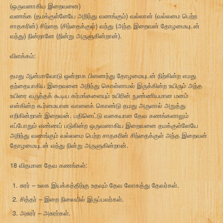
(ஒருவனாகிய இறைவனை)
வணங்க (தமக்குள்ளேயே அறிந்து வணங்கும்) வல்லான் (வல்லமை பெற்ற
சாதகரின்) சிந்தை (சிந்தைக்குள்) வந்து (அந்த இறைவன் தோழமையுடன்
வந்து) நின்றானே (நின்று அருளுகின்றான்).
விளக்கம்:
தமது ஆன்மாவோடு ஒன்றாக பிணைந்து தோழமையுடன் நிற்கின்ற எமது
தந்தையாகிய இறைவனை அறிந்து கொள்ளாமல் இருக்கின்ற உயிரும் அந்த
உயிரை வருத்தக் கூடிய கர்மங்களையும் உயிரின் நுண்ணியமான மனம்
என்கின்ற கூர்மையான வாளைக் கொண்டு தமது அருளால் அறுத்து
எறிகின்றான் இறைவன். பதினெட்டு வகையான தேவ கணங்களாலும்
எப்போதும் எண்ணப் படுகின்ற ஒருவனாகிய இறைவனை தமக்குள்ளேயே
அறிந்து வணங்கும் வல்லமை பெற்ற சாதகரின் சிந்தைக்குள் அந்த இறைவன்
தோழமையுடன் வந்து நின்று அருளுகின்றான்.
18 விதமான தேவ கணங்கள்:
சுரர் – உலக இயக்கத்திற்கு உதவும் தேவ லோகத்து தேவர்கள்.
சித்தர் – இறை நிலையில் இருப்பவர்கள்.
அசுரர் – அசுரர்கள்.