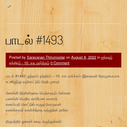
Loading…
பாடல் #1493
Posted by
Saravanan Thirumoolar
on
August 8, 2022
in
ஐந்தாம்
தந்திரம் - 10. சக மார்க்கம்
0 Comment
பாடல் #1493: ஐந்தாம் தந்திரம் – 10. சக மார்க்கம் (இறைவன் தோழமையாக
உடனிருந்து வழிகாட்டும் நெறி முறை)
பிணங்கி நிற்கின்றவை யெந்தையும் பின்னை
யணங்கி யெறிவ னயிர்மன வாளாற்
கணம்பதி னெட்டுங் கருது மொருவன்
வணங்கவல் லான்சிந்தை வந்துநின் றானே.
திருமந்திர ஓலைச் சுவடி எழுத்துக்கள்: