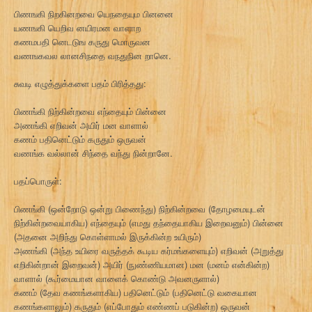
பிணஙகி நிறகினறவை யெநதையும பினனை
யணஙகி யெறிவ னயிரமன வாளாற
கணமபதி னெடடுங கருது மொருவன
வணஙகவல லானசிநதை வநதுநின றானெ.
சுவடி எழுத்துக்களை பதம் பிரித்தது:
பிணங்கி நிற்கின்றவை எந்தையும் பின்னை
அணங்கி எறிவன் அயிர் மன வாளால்
கணம் பதினெட்டும் கருதும் ஒருவன்
வணங்க வல்லான் சிந்தை வந்து நின்றானே.
பதப்பொருள்:
பிணங்கி (ஒன்றோடு ஒன்று பிணைந்து) நிற்கின்றவை (தோழமையுடன்
நிற்கின்றவையாகிய) எந்தையும் (எமது தந்தையாகிய இறைவனும்) பின்னை
(அதனை அறிந்து கொள்ளாமல் இருக்கின்ற உயிரும்)
அணங்கி (அந்த உயிரை வருத்தக் கூடிய கர்மங்களையும்) எறிவன் (அறுத்து
எறிகின்றான் இறைவன்) அயிர் (நுண்ணியமான) மன (மனம் என்கின்ற)
வாளால் (கூர்மையான வாளைக் கொண்டு அவனருளால்)
கணம் (தேவ கணங்களாகிய) பதினெட்டும் (பதினெட்டு வகையான
கணங்களாலும்) கருதும் (எப்போதும் எண்ணப் படுகின்ற) ஒருவன்