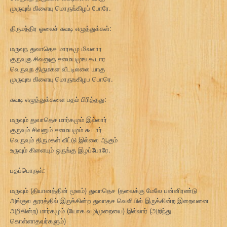
முருவுங் கிளையு மொருங்கிழப் போரே.
திருமந்திர ஓலைச் சுவடி எழுத்துக்கள்:
மருவுந துவாதெச மாரகமு மிலலார
குருவுஞ சிவனுஞ சமையமுங கூடார
வெருவுந திருமகள வீடடிலலை யாகு
முருவுங கிளையு மொருஙகிழப பொரெ.
சுவடி எழுத்துக்களை பதம் பிரித்தது:
மருவும் துவாதெச மார்கமும் இல்லார்
குருவும் சிவனும் சமையமும் கூடார்
வெருவும் திருமகள் வீட்டு இல்லை ஆகும்
உருவும் கிளையும் ஒருங்கு இழப்போரே.
பதப்பொருள்:
மருவும் (தியானத்தின் மூலம்) துவாதெச (தலைக்கு மேலே பன்னிரண்டு
அங்குல தூரத்தில் இருக்கின்ற துவாதச வெளியில் இருக்கின்ற இறைவனை
அறிகின்ற) மார்கமும் (யோக வழிமுறையை) இல்லார் (அறிந்து
கொள்ளாதவர்களும்)