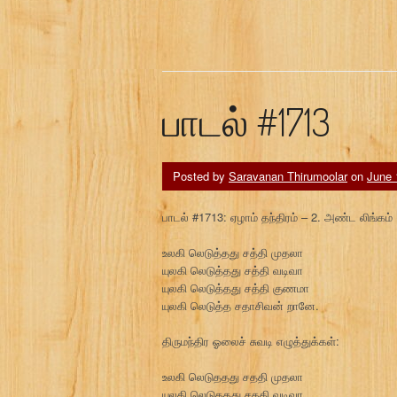
பாடல் #1713
Posted by
Saravanan Thirumoolar
on
June 
பாடல் #1713: ஏழாம் தந்திரம் – 2. அண்ட லிங்கம்
உலகி லெடுத்தது சத்தி முதலா
யுலகி லெடுத்தது சத்தி வடிவா
யுலகி லெடுத்தது சத்தி குணமா
யுலகி லெடுத்த சதாசிவன் றானே.
திருமந்திர ஓலைச் சுவடி எழுத்துக்கள்:
உலகி லெடுததது சததி முதலா
யுலகி லெடுததது சததி வடிவா