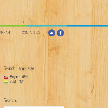
DABHAM
CONTACT US
Switch Language
English
EN
தமிழ்
TA
Search…