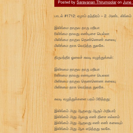
Posted by
Saravanan Thirumoolar
on
June 
பாடல் #1712: ஏழாம் தந்திரம் – 2. அண்ட லிங்கம்
இலிங்கம தாகுவ தாரு மறியா
ரிலிங்கம தாவது எண்டிசை யெல்லா
மிலிங்கம தாகுவ தெண்ணெண் கலையு
மிலிங்கம தாக வெடுத்த துலகே.
திருமந்திர ஓலைச் சுவடி எழுத்துக்கள்:
இலிஙகம தாகுவ தாரு மறியா
ரிலிஙகம தாவது எணடிசை யெலலா
மிலிஙகம தாகுவ தெணணெண கலையு
மிலிஙகம தாக வெடுதத துலகே.
சுவடி எழுத்துக்களை பதம் பிரித்தது:
இலிங்கம் அது ஆகுவது ஆரும் அறியார்
இலிங்கம் அது ஆவது எண் திசை எல்லாம்
இலிங்கம் அது ஆகுவது எண் எண் கலையும்
இலிங்கம் அது ஆக எடுத்தது உலகே.