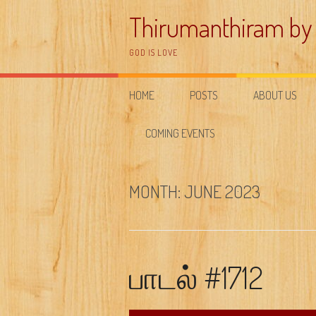
Skip
Thirumanthiram by
to
content
GOD IS LOVE
HOME
POSTS
ABOUT US
COMING EVENTS
MONTH:
JUNE 2023
பாடல் #1712