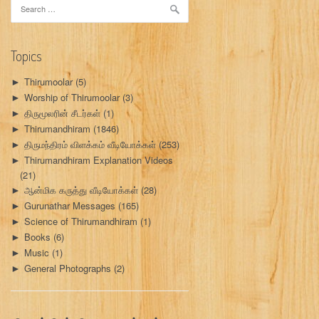
Search
for:
Topics
Thirumoolar
(5)
►
Worship of Thirumoolar
(3)
►
திருமூலரின் சீடர்கள்
(1)
►
Thirumandhiram
(1846)
►
திருமந்திரம் விளக்கம் வீடியோக்கள்
(253)
►
Thirumandhiram Explanation Videos
►
(21)
ஆன்மிக கருத்து வீடியோக்கள்
(28)
►
Gurunathar Messages
(165)
►
Science of Thirumandhiram
(1)
►
Books
(6)
►
Music
(1)
►
General Photographs
(2)
►