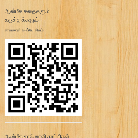
ஆன்மீக கதைகளும்
கருத்துக்களும்:
சரவணன் அன்பே சிவம்
ஆன்மீக கானொளி காட்சிகள்: