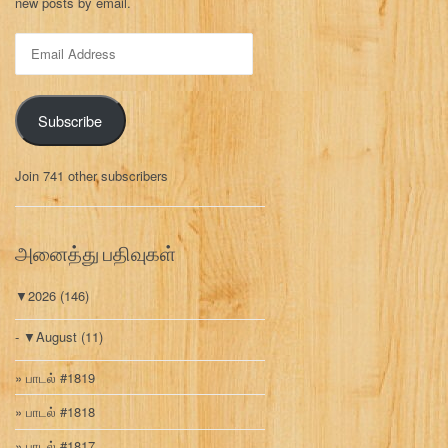
new posts by email.
E
m
a
i
Subscribe
l
A
d
Join 741 other subscribers
d
r
e
s
அனைத்து பதிவுகள்
s
▼
2026
(146)
▼
August
(11)
பாடல் #1819
பாடல் #1818
பாடல் #1817