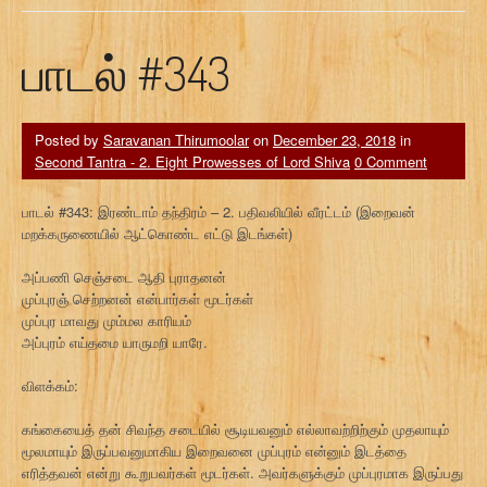
பாடல் #343
Posted by
Saravanan Thirumoolar
on
December 23, 2018
in
Second Tantra - 2. Eight Prowesses of Lord Shiva
0 Comment
பாடல் #343: இரண்டாம் தந்திரம் – 2. பதிவலியில் வீரட்டம் (இறைவன்
மறக்கருணையில் ஆட்கொண்ட எட்டு இடங்கள்)
அப்பணி செஞ்சடை ஆதி புராதனன்
முப்புரஞ் செற்றனன் என்பார்கள் மூடர்கள்
முப்புர மாவது மும்மல காரியம்
அப்புரம் எய்தமை யாருமறி யாரே.
விளக்கம்:
கங்கையைத் தன் சிவந்த சடையில் சூடியவனும் எல்லாவற்றிற்கும் முதலாயும்
மூலமாயும் இருப்பவனுமாகிய இறைவனை முப்புரம் என்னும் இடத்தை
எரித்தவன் என்று கூறுபவர்கள் மூடர்கள். அவர்களுக்கும் முப்புரமாக இருப்பது