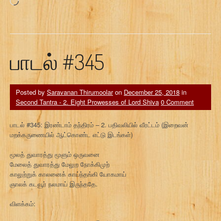
Loading…
பாடல் #345
Posted by
Saravanan Thirumoolar
on
December 25, 2018
in
Second Tantra - 2. Eight Prowesses of Lord Shiva
0 Comment
பாடல் #345: இரண்டாம் தந்திரம் – 2. பதிவலியில் வீரட்டம் (இறைவன்
மறக்கருணையில் ஆட்கொண்ட எட்டு இடங்கள்)
மூலத் துவாரத்து மூளும் ஒருவனை
மேலைத் துவாரத்து மேலுற நோக்கிமுற்
காலுற்றுக் காலனைக் காய்ந்தங்கி யோகமாய்
ஞாலக் கடவூர் நலமாய் இருந்ததே.
விளக்கம்: