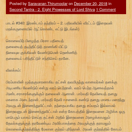
Posted by
Saravanan Thirumoolar
on
December 20, 2018
in
Second Tantra - 2. Eight Prowesses of Lord Shiva
1 Comment
பாடல் #340: இரண்டாம் தந்திரம் – 2. பதிவலியில் வீரட்டம் (இறைவன்
மறக்கருணையில் ஆட்கொண்ட எட்டு இடங்கள்)
கொலையிற் பிழைத்த பிரசா பதியைத்
தலையைத் தடிந்திட்டுத் தானங்கி யிட்டு
நிலையுல குக்கிவன் வேண்டுமென் றெண்ணித்
தலையைப் பரிந்திட்டுச் சந்திசெய் தானே.
விளக்கம்:
பிரம்மாவின் மூத்தகுமாரனாகிய தட்சன் தவமிருந்து வானவர்கள் தனக்கு
அடிபணிய வேண்டும் என்று வரம் பெற்றான். வரம் பெற்ற ஆணவத்தால்
அண்டசராசரங்களுக்கும் தலைவன் ஆனான். பார்வதி தேவியைத் தனது
மகளாக அடைந்தான். பார்வதி தேவி ஈசனைக் கண்டு தனது மாயை மறைந்து
அவருடன் இணைந்துவிட்டாள். தந்தையாகிய தனது சம்மதம் இல்லாமல்
இறைவனுடன் இணைந்துவிட்டாள் என்ற கோபத்தில் இறைவனை அழிக்க ஒரு
மாபெரும் யாகம் செய்த தட்சன் அதில் இறைவனை அழைக்காமலும்
தேவர்களுக்குத் தரவேண்டிய அவிர்பாகத்தை அவருக்குத் தராமலும்
கொலைக்குற்றத்திற்கு மேலான குற்றம் புரிந்தான். அவன் குற்றத்தில் கோபம்