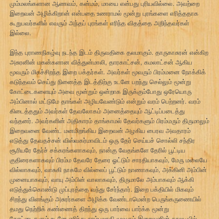
மும்மலங்களான ஆணவம், கன்மம், மாயை என்பது புரியவில்லை. அவற்றை
இறைவன் அழிக்கிறான் என்பதை உணராமல் மூன்று புரங்களை எரித்ததாக
கூறுபவர்களில் எவரும் அந்தப் புரங்கள் எரிந்த விதத்தை அறிந்தவர்கள்
இல்லை.
இந்த புராணநிகழ்வு நடந்த இடம் திருவதிகை தலமாகும். தாருகாசுரன் என்கிற
அசுரனின் மகன்களான வித்துன்மாலி, தாரகாட்சன், கமலாட்சன் ஆகிய
மூவரும் மிகச்சிறந்த இறை பக்தர்கள். அவர்கள் மூவரும் பிரம்மனை நோக்கிக்
கடுந்தவம் செய்து நினைத்த இடத்திற்கு உடனே பறந்து செல்லும் மூன்று
கோட்டைகளையும் அவை மூன்றும் ஒன்றாக இருக்கும்போது ஒரேயொரு
அம்பினால் மட்டுமே தாங்கள் அழியவேண்டும் என்றும் வரம் பெற்றனர். வரம்
கிடைத்ததும் அவர்கள் தேவலோகம் அனைத்தையும் ஆட்டிப்படைத்து
வந்தனர். அவர்களின் அதிகாரம் தாங்காமல் தேவர்களும் பிரம்மரும் திருமாலும்
இறைவனை வேண்ட மனமிறங்கிய இறைவன் அழகிய பைரவ அவதாரம்
எடுத்து தேவதச்சன் விஸ்வகர்மாவிடம் ஒரு தேர் செய்யச் சொல்லி சந்திர
சூரியரே தேர்ச் சக்கரங்களாகவும், நான்கு வேதங்களே தேரில் பூட்டிய
குதிரைகளாகவும் பிரம்ம தேவரே தேரை ஓட்டும் சாரதியாகவும், மேரு மலையே
வில்லாகவும், வாசுகி நாகமே வில்லைப் பூட்டும் நாணாகவும், அக்கினி அம்பின்
முனையாகவும், வாயு அம்பின் வாலாகவும், திருமாலே அம்பாகவும் ஆக்கி
எடுத்துக்கொண்டு முப்புரத்தை வந்து சேர்ந்தார். இறை பக்தியில் மிகவும்
சிறந்து விளங்கும் அசுரர்களை அழிக்க வேண்டாமென்ற பெருங்கருணையில்
தமது நெற்றிக் கண்ணைத் திறந்து ஒரு பார்வை பார்க்க மூன்று
கோட்டைகளும் உடனே எரிந்து சாம்பலாகி மூவரும் இறைவனின் காலடியில்