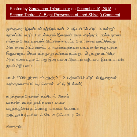
Posted by
Saravanan Thirumoolar
on
December 19, 2018
in
Second Tantra - 2. Eight Prowesses of Lord Shiva
0 Comment
முன்னுரை: இரண்டாம் தந்திரம் எண் -2 பதிவலியில் வீரட்டம் என்னும்
தலைப்பில் வரும் 8 பாடல்களும் இறைவன் தமது வீரத்தால் மறக்கருணை
என்னும் அறியாமையால் ஆட்கொள்ளப்பட்ட அசுரர்களை வதம்செய்து
அவர்களை ஆட்கொண்ட புராணக்கதைகளை பாடல்களில் கூறுவதாக
இருந்தாலும் இதன் உட்கருத்து உயிர்கள் தமக்குள் இருக்கும் எட்டுவித
அசுரர்களை வதம் செய்து இறைவனை அடையும் வழிகளை இப்பாடல்களின்
மூலம் அறியலாம்.
பாடல் #339: இரண்டாம் தந்திரம் – 2. பதிவலியில் வீரட்டம் (இறைவன்
மறக்கருணையில் ஆட்கொண்ட எட்டு இடங்கள்)
கருத்துறை அந்தகன் தன்போல் அசுரன்
வரத்தின் உலகத் துயிர்களை எல்லாம்
வருத்தஞ்செய் தானென்று வானவர் வேண்டக்
குருத்துயர் சூலங்கைக் கொண்டுகொன் றானே.
விளக்கம்: