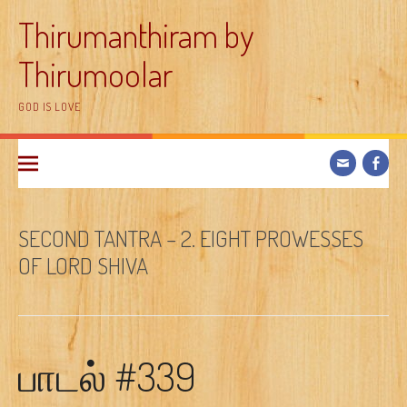
Skip
Thirumanthiram by
to
content
Thirumoolar
GOD IS LOVE
SECOND TANTRA – 2. EIGHT PROWESSES
OF LORD SHIVA
பாடல் #339