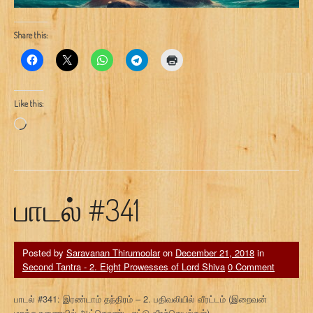
Share this:
Like this:
Loading…
பாடல் #341
Posted by
Saravanan Thirumoolar
on
December 21, 2018
in
Second Tantra - 2. Eight Prowesses of Lord Shiva
0 Comment
பாடல் #341: இரண்டாம் தந்திரம் – 2. பதிவலியில் வீரட்டம் (இறைவன்
மறக்கருணையில் ஆட்கொண்ட எட்டு வீரச்செயல்கள்)