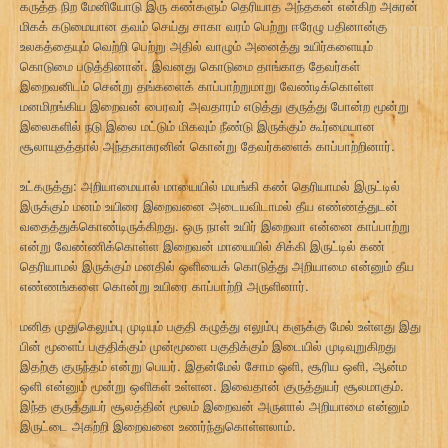
கருத்த நிற மேனியோடு இரு கண்களும் தெரியாத அந்தகன் என்கிற அசுரன்
மிகக் கடுமையான தவம் செய்து சாகா வரம் பெற்று ஈரேழு பதினான்கு
உலகத்தையும் வெற்றி பெற்று அதில் வாழும் அனைத்து உயிர்களையும்
கொடுமை படுத்தினான். இவனது கொடுமை தாங்காத தேவர்கள்
இறைவனிடம் சென்று தங்களைக் காப்பாற்றுமாறு வேண்டிக்கொள்ள
மனமிறங்கிய இறைவன் பைரவர் அவதாரம் எடுத்து குருத்து போன்ற மூன்று
இலைகளில் நடு இலை மட்டும் மிகவும் நீண்டு இருக்கும் கூர்மையான
சூலாயுதத்தால் அந்தகாசுரனின் கொன்று தேவர்களைக் காப்பாற்றினார்.
உட்கருத்து: அறியாமையால் மாயையில் மயங்கி கண் தெரியாமல் இருட்டில்
இருக்கும் மனம் உயிரை இறைவனை அடையவிடாமல் தீய எண்ணத்துடன்
வதைத்துக்கொண்டிருக்கிறது. ஒரு நாள் உயிர் இறைவா என்னை காப்பாற்று
என்று வேண்ணிக்கொள்ள இறைவன் மாயையில் சிக்கி இருட்டில் கண்
தெரியாமல் இருக்கும் மனதில் ஒளியைக் கொடுத்து அறியாமை என்னும் தீய
எண்ணங்களை கொன்று உயிரை காப்பாற்றி அருளினார்.
மனித முதுகெலும்பு முடியும் பகுதி கழுத்து எலும்பு களுக்கு மேல் உள்ளது இது
பின் மூளைப் பகுதிக்கும் முன்மூளை பகுதிக்கும் இடையில் முடிவுறுகிறது
இதற்கு குருந்தம் என்று பெயர். இதன்மேல் சோம ஒளி, சூரிய ஒளி, ஆன்ம
ஒளி என்னும் மூன்று ஒளிகள் உள்ளன. இவைதான் குருத்துயர் சூலமாகும்.
இந்த குருத்துயர் சூலத்தின் மூலம் இறைவன் அருளால் அறியாமை என்னும்
இருட்டை அகற்றி இறைவனை உணர்ந்துகொள்ளலாம்.