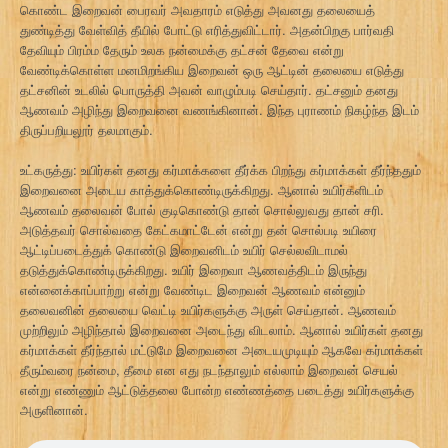
கொண்ட இறைவன் பைரவர் அவதாரம் எடுத்து அவனது தலையைத்
துண்டித்து வேள்வித் தீயில் போட்டு எரித்துவிட்டார். அதன்பிறகு பார்வதி
தேவியும் பிரம்ம தேரும் உலக நன்மைக்கு தட்சன் தேவை என்று
வேண்டிக்கொள்ள மனமிறங்கிய இறைவன் ஒரு ஆட்டின் தலையை எடுத்து
தட்சனின் உடலில் பொருத்தி அவன் வாழும்படி செய்தார். தட்சனும் தனது
ஆணவம் அழிந்து இறைவனை வணங்கினான். இந்த புராணம் நிகழ்ந்த இடம்
திருப்பறியலூர் தலமாகும்.
உட்கருத்து: உயிர்கள் தனது கர்மாக்களை தீர்க்க பிறந்து கர்மாக்கள் தீர்ந்ததும்
இறைவனை அடைய காத்துக்கொண்டிருக்கிறது. ஆனால் உயிர்களிடம்
ஆணவம் தலைவன் போல் குடிகொண்டு தான் சொல்லுவது தான் சரி.
அடுத்தவர் சொல்வதை கேட்கமாட்டேன் என்று தன் சொல்படி உயிரை
ஆட்டிப்படைத்துக் கொண்டு இறைவனிடம் உயிர் செல்லவிடாமல்
தடுத்துக்கொண்டிருக்கிறது. உயிர் இறைவா ஆணவத்திடம் இருந்து
என்னைக்காப்பாற்று என்று வேண்டிட இறைவன் ஆணவம் என்னும்
தலைவனின் தலையை வெட்டி உயிர்களுக்கு அருள் செய்தான். ஆணவம்
முற்றிலும் அழிந்தால் இறைவனை அடைந்து விடலாம். ஆனால் உயிர்கள் தனது
கர்மாக்கள் தீர்ந்தால் மட்டுமே இறைவனை அடையமுடியும் ஆகவே கர்மாக்கள்
தீரும்வரை நன்மை, தீமை என எது நடந்தாலும் எல்லாம் இறைவன் செயல்
என்று எண்ணும் ஆட்டுத்தலை போன்ற எண்ணத்தை படைத்து உயிர்களுக்கு
அருளினான்.