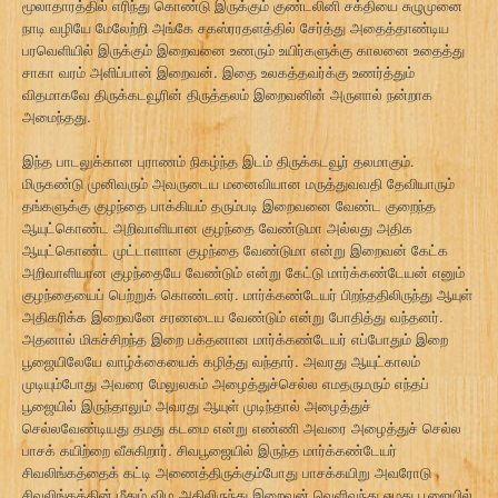
மூலாதாரத்தில் எரிந்து கொண்டு இருக்கும் குண்டலினி சக்தியை சுழுமுனை
நாடி வழியே மேலேற்றி அங்கே சகஸ்ரரதளத்தில் சேர்த்து அதைத்தாண்டிய
பரவெளியில் இருக்கும் இறைவனை உணரும் உயிர்களுக்கு காலனை உதைத்து
சாகா வரம் அளிப்பான் இறைவன். இதை உலகத்தவர்க்கு உணர்த்தும்
விதமாகவே திருக்கடவூரின் திருத்தலம் இறைவனின் அருளால் நன்றாக
அமைந்தது.
இந்த பாடலுக்கான புராணம் நிகழ்ந்த இடம் திருக்கடவூர் தலமாகும்.
மிருகண்டு முனிவரும் அவருடைய மனைவியான மருத்துவவதி தேவியாரும்
தங்களுக்கு குழந்தை பாக்கியம் தரும்படி இறைவனை வேண்ட குறைந்த
ஆயுட்கொண்ட அறிவாளியான குழந்தை வேண்டுமா அல்லது அதிக
ஆயுட்கொண்ட முட்டாளான குழந்தை வேண்டுமா என்று இறைவன் கேட்க
அறிவாளியான குழந்தையே வேண்டும் என்று கேட்டு மார்க்கண்டேயன் எனும்
குழந்தையைப் பெற்றுக் கொண்டனர். மார்க்கண்டேயர் பிறந்ததிலிருந்து ஆயுள்
அதிகரிக்க இறைவனே சரணடைய வேண்டும் என்று போதித்து வந்தனர்.
அதனால் மிகச்சிறந்த இறை பக்தனான மார்க்கண்டேயர் எப்போதும் இறை
பூஜையிலேயே வாழ்க்கையைக் கழித்து வந்தார். அவரது ஆயுட்காலம்
முடியும்போது அவரை மேலுலகம் அழைத்துச்செல்ல எமதருமரும் எந்தப்
பூஜையில் இருந்தாலும் அவரது ஆயுள் முடிந்தால் அழைத்துச்
செல்லவேண்டியது தமது கடமை என்று எண்ணி அவரை அழைத்துச் செல்ல
பாசக் கயிற்றை வீசுகிறார். சிவபூஜையில் இருந்த மார்க்கண்டேயர்
சிவலிங்கத்தைக் கட்டி அணைத்திருக்கும்போது பாசக்கயிறு அவரோடு
சிவலிங்கத்தின் மீதும் விழ அதிலிருந்து இறைவன் வெளிவந்து எமது பூஜையில்