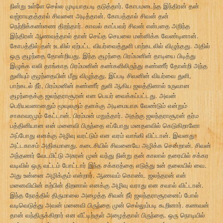
நின்று உள்ளே செல்ல முடியாதபடி தடுத்தார். கோபமடைந்த இந்திரன் தன்
வஜ்ராயுதத்தால் சிவனை அடித்தான். கோபத்தால் சிவன் தன்
நெற்றிக்கண்ணை திறந்தார். காவல் காப்பவர் சிவன் என்பதை அறிந்த
இந்திரன் ஆணவத்தால் தான் செய்த செயலை மன்னிக்க வேண்டினான்.
கோபத்தில் தன் உடலில் ஏற்பட்ட வியர்வைத்துளி பாற்கடலில் விழுந்தது. அதில்
ஒரு குழந்தை தோன்றியது. இந்த குழந்தை பிரம்மனின் தாடியை பிடித்து
இழுக்க வலி தாங்காத பிரம்மனின் கண்களிலிருந்து கண்ணீர் தோன்றி அந்த
துளியும் குழந்தையின் மீது விழுந்தது. இப்படி சிவனின் வியர்வை துளி,
பாற்கடல் நீர், பிரம்மனின் கண்ணீர் துளி ஆகிய ஜலத்தினால் உருவான
குழந்தைக்கு ஜலந்தராசூரன் என பெயர் வைக்கப்பட்டது. அவன்
பெரியவனானதும் மூவுலகும் தனக்கு அடிமையாக வேண்டும் என்றும்
சாகாவரமும் கேட்டான். பிரம்மன் மறுத்தார். அதற்கு ஜலந்தராசூரன் தர்ம
பத்தினியான என் மனைவி பிருந்தை எப்போது மனதளவில் கெடுகிறாளோ
அப்போது எனக்கு அழிவு வரட்டும் என வரம் வாங்கி விட்டான். இவனது
அட்டகாசம் அதிகமானது. கடைசியில் சிவனையே அழிக்க சென்றான். சிவன்
அந்தணர் வேடமிட்டு அசுரன் முன் வந்து நின்று தன் காலால் தரையில் சக்கர
வடிவில் ஒரு வட்டம் போட்டார் இந்த சக்கரத்தை எடுத்து உன் தலையில் வை.
அது உன்னை அழிக்கும் என்றார். ஆணவம் கொண்ட ஜலந்தரன் என்
மனைவியின் கற்பின் திறனால் எனக்கு அழிவு வராது என சவால் விட்டான்.
இந்த நேரத்தில் திருமாலை அழைத்த சிவன் நீர் ஜலந்தராசூரனைப் போல்
வடிவெடுத்து அவன் மனைவி பிருந்தை முன் செல்லும்படி கூறினார். கணவன்
தான் வந்திருக்கிறார் என வீட்டிற்குள் அழைத்தாள் பிருந்தை. ஒரு நொடியில்