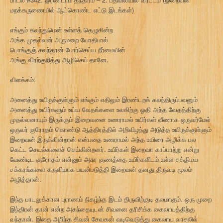
மறக்கருணையில் ஆட்கொண்ட எட்டு இடங்கள்)
எங்கும் கலந்துமென் உள்ளத் தெழுகின்ற
அங்க முதல்வன் அருமறை யோதிபால்
பொங்குஞ் சலந்தரன் போர்செய்ய நீர்மையின்
அங்கு விரற்குறித்து ஆழிசெய் தானே.
விளக்கம்:
அனைத்து உயிருக்குள்ளும் எங்கும் எதிலும் இரண்டறக் கலந்திருப்பவனும்
அனைத்து உயிர்களும் உய்ய வேதங்களை உலகிற்கு ஓதி அந்த வேதத்திற்கு
முதல்வனாயும் இருக்கும் இறைவனை உணராமல் உயிர்கள் வீணாக ஒருவர்மேல்
ஒருவர் குரோதம் கொண்டு ஆத்திரத்தில் அறிவிழந்து அடுத்த உயிருக்குள்ளும்
இறைவன் இருக்கின்றான் என்பதை உணராமல் அந்த உயிரை அழிக்க பல
கெட்ட செயல்களைச் செய்கின்றனர். உயிர்கள் இறைவா காப்பாற்று என்று
வேண்டிட குரோதம் என்னும் அசுர குணத்தை உயிர்களிடம் உள்ள சக்திமய
சக்கரங்களை கருவியாக பயன்படுத்தி இறைவன் தனது திருவடி மூலம்
அழித்தான்.
இந்த பாடலுக்கான புராணம் நிகழ்ந்த இடம் திருவிற்குடி தலமாகும். ஒரு முறை
இந்திரன் தான் என்ற அகந்தையுடன் சிவனை தரிசிக்க கைலாயத்திற்கு
வந்தான். இதை அறிந்த சிவன் சேவகன் வடிவெடுத்து கைலாய வாசலில்