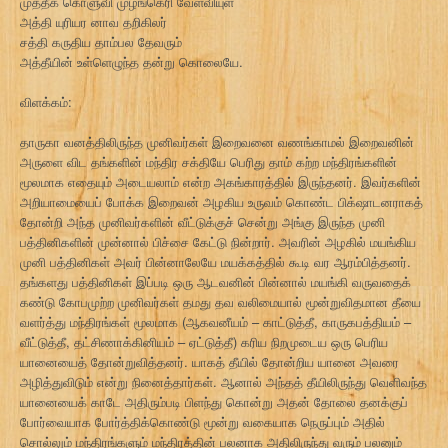
முத்தீக் கொளுவி முழங்கெரி வேள்வியுள்
அத்தி யுரியர னாவ தறிகிலர்
சத்தி கருதிய தாம்பல தேவரும்
அத்தீயின் உள்ளெழுந்த தன்று கொலையே.
விளக்கம்:
தாருகா வனத்திலிருந்த முனிவர்கள் இறைவனை வணங்காமல் இறைவனின்
அருளை விட தங்களின் மந்திர சக்தியே பெரிது தாம் கற்ற மந்திரங்களின்
மூலமாக எதையும் அடையலாம் என்ற அகங்காரத்தில் இருந்தனர். இவர்களின்
அறியாமையைப் போக்க இறைவன் அழகிய உருவம் கொண்ட பிக்‌ஷாடனராகத்
தோன்றி அந்த முனிவர்களின் வீட்டுக்குச் சென்று அங்கு இருந்த முனி
பத்தினிகளின் முன்னால் பிச்சை கேட்டு நின்றார். அவரின் அழகில் மயங்கிய
முனி பத்தினிகள் அவர் பின்னாலேயே மயக்கத்தில் கூடி வர ஆரம்பித்தனர்.
தங்களது பத்தினிகள் இப்படி ஒரு ஆடவனின் பின்னால் மயங்கி வருவதைக்
கண்டு கோபமுற்ற முனிவர்கள் தமது தவ வலிமையால் மூன்றுவிதமான தீயை
வளர்த்து மந்திரங்கள் மூலமாக (ஆகவனீயம் – காட்டுத்தீ, காருகபத்தியம் –
வீட்டுத்தீ, தட்சிணாக்கினியம் – ஏட்டுத்தீ) கரிய நிறமுடைய ஒரு பெரிய
யானையைத் தோன்றுவித்தனர். யாகத் தீயில் தோன்றிய யானை அவரை
அழித்துவிடும் என்று நினைத்தார்கள். ஆனால் அந்தத் தீயிலிருந்து வெளிவந்த
யானையைக் காடே அதிரும்படி பிளந்து கொன்று அதன் தோலை தனக்குப்
போர்வையாக போர்த்திக்கொண்டு மூன்று வகையாக நெருப்பும் அதில்
சொல்லும் மந்திரங்களும் மந்திரத்தின் பலனாக அதிலிருந்து வரும் பலனும்