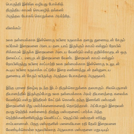
பொருந்தி இலிங்க வழியது போக்கித்
திருந்திய காமன் செயலழித் தங்கண்
அருந்தவ யோகங் கொறுக்கை அமர்ந்தே.
விளக்கம்:
உலக நன்மைக்காக இன்னொரு உயிரை உருவாக்க தனது துணையுடன் சேரும்
உயிர்கள் இறைவனை அடைய தடையாய் இருக்கும் காமம் என்னும் நோயில்
சிக்காமல் இருக்க இறைவனை அடைய வேண்டும் என்ற குறிக்கோளுடன் ஒரு
நிலைப்பட்ட மனமுடன் இறைவனை வேண்ட இறைவன் காமம் என்னும்
நோயிலிருந்து உயிரை காப்பாற்றி உலக நன்மைக்காக இன்னொரு உடலுடன்
கூடிய உயிரை உருவாக்க மட்டுமே இறை எண்ணத்துடன் தன்னுடைய
துணையுடன் சேரும் உயிருக்கு அருந்தவ யோகத்தை அருளுவார்.
இந்த புராண நிகழ்வு நடந்த இடம் திருக்கொறுக்கை தலமாகும். சிவபெருமான்
தியானத்தில் இருக்கும்போது உலக நன்மைக்காக அவர் தியானத்தை கலைக்க
வேண்டும் என்று இந்திரன் கேட்டுக் கொண்டதற்கு இணங்கி மன்மதன்
இறைவனின் மீது மலர்க்கணைகளைத் தொடுத்தான். அப்போதும் இறைவன்
தமது நெற்றிக் கண்ணைத் திறந்து மன்மதனைப் பார்க்க அந்த
நெற்றிக்கண்ணிலிருந்து வெளிப்பட்ட நெருப்பில் மன்மதன் எரிந்து
சாம்பலானான். பிறகு மன்மதனின் மனைவியான ரதி தேவி இறைவனை
வேண்டிக்கொள்ள உருவமில்லாத அருவமாக மன்மதனை மறுபடியும்