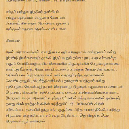
எங்கும் பரந்தும் இருநிலந் தாங்கியும்
தங்கும் படித்தவன் தாளுணர் தேவர்கள்
பொங்கும் சினத்துள் அயன்தலை முன்னற
அங்குஅச் சுதனை உதிரங்கொண் டானே.
விளக்கம்:
அண்டசராசரமெங்கும் பரவி இருப்பவனும் வாணுலகம் மண்ணுலகம் என்று
இரண்டு நிலங்களையும் தாங்கி இருப்பவனும் தம்மை நாடி வருபவர்களுக்கு
தஞ்சம் கொடுப்பவனுமாகிய இறைவனின் திருவடிகளின் பெருங்கருணையை
உணர்ந்து இருக்கும் தேவர்கள் பிரம்மனைப் பார்த்துக் கோபம் கொண்டனர்.
பிரம்மன் படைப்புத் தொழிலைச் செய்வதாலும் ஐந்து தலைகளைக்
கொண்டதாலும் மும்மூர்த்திகளிலேயே தாம்தான் உயர்ந்தவர் என்று
தற்பெருமை கொண்டிருந்ததால் இறைவனது திருவடிக் கருணையை உணராமல்
இருந்தார். பிரம்மனின் தற்பெருமையால் படைப்பு பாதிக்கப்படுவதைக் கண்ட
இறைவன் பைரவ அவதாரம் எடுத்து பிரம்மனின் ஐந்து தலைகளின் ஒன்றைத்
தனது விரல் நகத்தால் கிள்ளி எடுத்துவிட்டார். பிரம்மாவின் கிள்ளி
எடுக்கப்பட்ட தலையிலிருந்து வந்த குருதியை அந்த கபாலத்திலேயே எடுத்து
திருமாலை ஏற்றுக்கொள்ளச் செய்து அருளினார். இது நிகழ்ந்த இடம்
திருக்கண்டியூர் தலமாகும்.