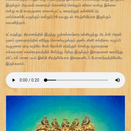
இருக்கும் அடியவர் எவரையும் கொண்டு செல்லும் உரிமை உமக்கு இல்லை
என்று கூறி எமதருமரை காலால் எட்டி உதைத்துத் தள்ளிவிட்டு,
மார்க்கண்டேயருக்கும் என்றும் 16 வயதுடன் சிரஞ்சீவியாக இருக்கும்
வரமளித்தார்.
உட்கருத்து: தியானத்தில் இருந்து மூச்சுக்காற்றை உள்ளிழுத்து அடக்கி அதன்
மூலம் மூலாதாரத்தில் எரிந்து கொண்டிருக்கும் குண்டலினி சக்தியை எழுப்பி
சுழுமுனை நாடி வழியே மேல் நோக்கி எடுத்துச் சென்று ஏழாவதான
சக்கரமான சகஸ்ரரதளத்தில் சேர்த்து அங்கு இருக்கும் இறைவனை உணர்ந்து
விட்டால் மரண பயம் இன்றி சிரஞ்சீவியாக இறைவனிடம் பேரானந்தத்திலேயே
இருக்கலாம்.