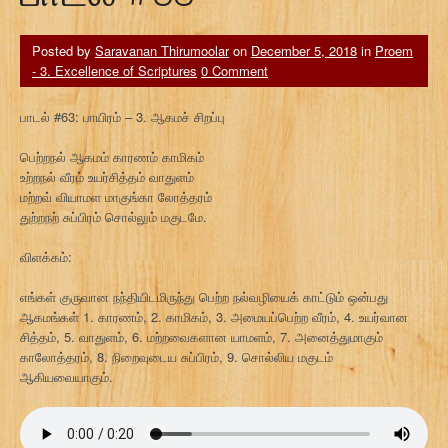
Posted by
Saravanan Thirumoolar
on
December 5, 2018
in
Proem
- 3. Excellence of Scriptures
0 Comment
பாடல் #63: பாயிரம் – 3. ஆகமச் சிறப்பு
பெற்றநல் ஆகமம் காரணம் காமிகம்
உற்றநல் வீரம் உயர்சித்தம் வாதுளம்
மற்றவ் வியாமள மாகுங்கா லோத்தரம்
துற்றநற் சுப்பிரம் சொல்லும் மகுடமே.
விளக்கம்:
எங்கள் குருவான நந்தியிடமிருந்து பெற்ற நல்வழியைக் காட்டும் ஒன்பது
ஆகமங்கள் 1. காரணம், 2. காமிகம், 3. அமையப்பெற்ற வீரம், 4. உயர்வான
சித்தம், 5. வாதுளம், 6. மற்றவைகளான யாமளம், 7. அனைத்துமாகும்
காலோத்தரம், 8. நிறைவுடைய சுப்பிரம், 9. சொல்லிய மகுடம்
ஆகியவையாகும்.