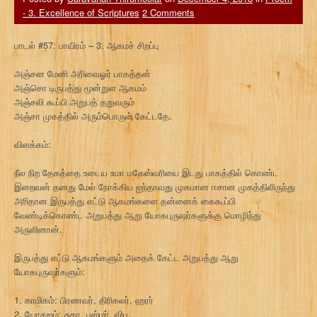
- 3. Excellence of Scriptures
2 Comments
பாடல் #57: பாயிரம் – 3. ஆகமச் சிறப்பு
அஞ்சன மேனி அரிவைஓர் பாகத்தன்
அஞ்சொ டிருபத்து மூன்றுள ஆகமம்
அஞ்சலி கூப்பி அறுபத் தறுவரும்
அஞ்சா முகத்தில் அரும்பொருள் கேட்டதே.
விளக்கம்:
நீல நிற தேகத்தை உடைய உமா மகேஸ்வரியை இடது பாகத்தில் கொண்ட
இறைவன் தனது மேல் நோக்கிய ஐந்தாவது முகமான ஈசான முகத்திலிருந்து
அரிதான இருபத்து எட்டு ஆகமங்களை தன்னைக் கைகூப்பி
வேண்டிக்கொண்ட அறுபத்து ஆறு யோகபுருஷர்களுக்கு மொழிந்து
அருளினான்.
இருபத்து எட்டு ஆகமங்களும் அதைக் கேட்ட அறுபத்து ஆறு
யோகபுருஷர்களும்:
1. காமிகம்: பிரணவர், திரிகலர், ஹரர்
2. யோகஜம்: சுதா, பஸ்மர், விபு,