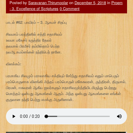
Posted by
Saravanan Thirumoolar
on
December 5, 2018
in
Proem
- 3. Excellence of Scriptures
0 Comment
பாடல் #62: பாயிரம் – 3. ஆகமச் சிறப்பு
சிவமாம் பரத்தினில் சத்தி சதாசிவம்
உவமா மகேசர் உருத்திர தேவர்
தவமால் பிரமீசர் தம்மில்தாம் பெற்ற
நவஆ கமம்எங்கள் நந்திபெற் றானே.
விளக்கம்:
பரமாகிய சிவமும் பராவாகிய சக்தியும் சேர்ந்து சதாசிவம் எனும் மாபெரும்
பரம்பொருளாக விளங்கி அந்தப் பரம்பொருள் மகேசுவரன், ருத்திரன், திருமால்,
பிரமன், ஈசுவரன் ஆகிய ஐவர்களும் சதாசிவமூர்த்தியிடமிருந்து பெற்றது
மொத்தம் ஒன்பது ஆகமங்கள் ஆகும். அந்த ஒன்பது ஆகமங்களை எங்கள்
குருவான நந்தி பெற்று எமக்கு அருளினான்.