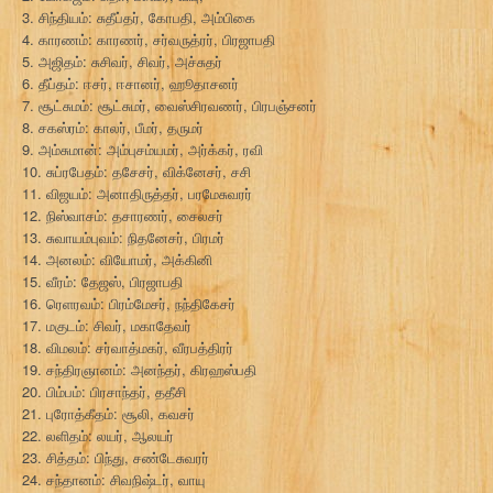
3. சிந்தியம்: சுதீப்தர், கோபதி, அம்பிகை
4. காரணம்: காரணர், சர்வருத்ரர், பிரஜாபதி
5. அஜிதம்: சுசிவர், சிவர், அச்சுதர்
6. தீப்தம்: ஈசர், ஈசானர், ஹூதாசனர்
7. சூட்சுமம்: சூட்சுமர், வைஸ்சிரவணர், பிரபஞ்சனர்
8. சகஸ்ரம்: காலர், பீமர், தருமர்
9. அம்சுமான்: அம்புசம்யமர், அர்க்கர், ரவி
10. சுப்ரபேதம்: தசேசர், விக்னேசர், சசி
11. விஜயம்: அனாதிருத்தர், பரமேசுவரர்
12. நிஸ்வாசம்: தசாரணர், சைலசர்
13. சுவாயம்புவம்: நிதனேசர், பிரமர்
14. அனலம்: வியோமர், அக்கினி
15. வீரம்: தேஜஸ், பிரஜாபதி
16. ரெளரவம்: பிரம்மேசர், நந்திகேசர்
17. மகுடம்: சிவர், மகாதேவர்
18. விமலம்: சர்வாத்மகர், வீரபத்திரர்
19. சந்திரஞானம்: அனந்தர், கிரஹஸ்பதி
20. பிம்பம்: பிரசாந்தர், ததீசி
21. புரோத்கீதம்: சூலி, கவசர்
22. லளிதம்: லயர், ஆலயர்
23. சித்தம்: பிந்து, சண்டேசுவரர்
24. சந்தானம்: சிவநிஷ்டர், வாயு