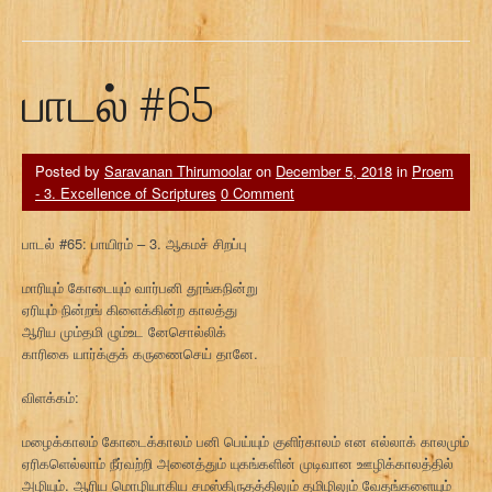
பாடல் #65
Posted by
Saravanan Thirumoolar
on
December 5, 2018
in
Proem
- 3. Excellence of Scriptures
0 Comment
பாடல் #65: பாயிரம் – 3. ஆகமச் சிறப்பு
மாரியும் கோடையும் வார்பனி தூங்கநின்று
ஏரியும் நின்றங் கிளைக்கின்ற காலத்து
ஆரிய மும்தமி ழும்உட னேசொல்லிக்
காரிகை யார்க்குக் கருணைசெய் தானே.
விளக்கம்:
மழைக்காலம் கோடைக்காலம் பனி பெய்யும் குளிர்காலம் என எல்லாக் காலமும்
ஏரிகளெல்லாம் நீர்வற்றி அனைத்தும் யுகங்களின் முடிவான ஊழிக்காலத்தில்
அழியும். ஆரிய மொழியாகிய சமஸ்கிருதத்திலும் தமிழிலும் வேதங்களையும்