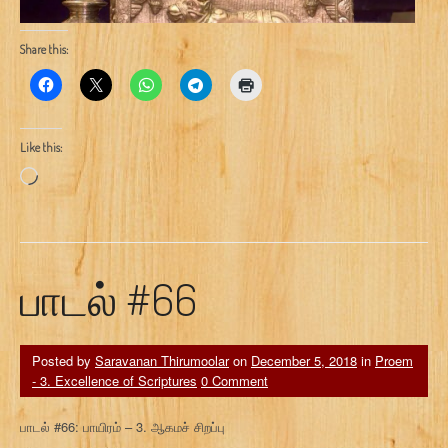
Share this:
Like this:
Loading…
பாடல் #66
Posted by
Saravanan Thirumoolar
on
December 5, 2018
in
Proem
- 3. Excellence of Scriptures
0 Comment
பாடல் #66: பாயிரம் – 3. ஆகமச் சிறப்பு