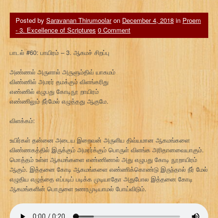
Posted by
Saravanan Thirumoolar
on
December 4, 2018
in
Proem
- 3. Excellence of Scriptures
0 Comment
பாடல் #60: பாயிரம் – 3. ஆகமச் சிறப்பு
அண்ணல் அருளால் அருளும்திவ் யாகமம்
விண்ணில் அமரர் தமக்கும் விளங்கரிது
எண்ணில் எழுபது கோடிநூ றாயிரம்
எண்ணிலும் நீர்மேல் எழுத்தது ஆகுமே.
விளக்கம்:
உயிர்கள் தன்னை அடைய இறைவன் அருளிய திவ்யமான ஆகமங்களை
விண்ணகத்தில் இருக்கும் அமரர்க்கும் பொருள் விளங்க அரிதானவையாகும்.
மொத்தம் உள்ள ஆகமங்களை எண்ணினால் அது எழுபது கோடி நூறாயிரம்
ஆகும். இத்தனை கோடி ஆகமங்களை எண்ணிக்கொண்டு இருந்தால் நீர் மேல்
எழுதிய எழுத்தை எப்படிப் படிக்க முடியாதோ அதுபோல இத்தனை கோடி
ஆகமங்களின் பொருளை உணரமுடியாமல் போய்விடும்.