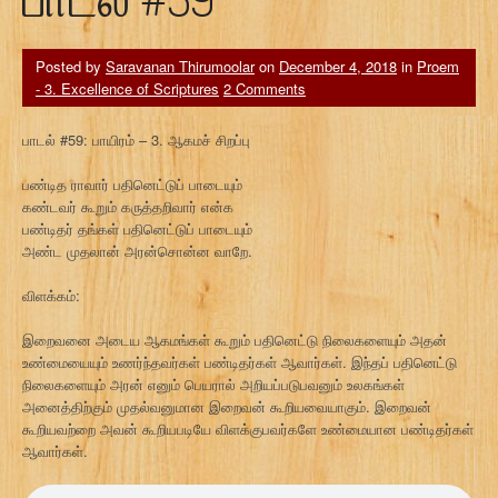
Posted by
Saravanan Thirumoolar
on
December 4, 2018
in
Proem
- 3. Excellence of Scriptures
2 Comments
பாடல் #59: பாயிரம் – 3. ஆகமச் சிறப்பு
பண்டித ராவார் பதினெட்டுப் பாடையும்
கண்டவர் கூறும் கருத்தறிவார் என்க
பண்டிதர் தங்கள் பதினெட்டுப் பாடையும்
அண்ட முதலான் அரன்சொன்ன வாறே.
விளக்கம்:
இறைவனை அடைய ஆகமங்கள் கூறும் பதினெட்டு நிலைகளையும் அதன்
உண்மையையும் உணர்ந்தவர்கள் பண்டிதர்கள் ஆவார்கள். இந்தப் பதினெட்டு
நிலைகளையும் அரன் எனும் பெயரால் அறியப்படுபவனும் உலகங்கள்
அனைத்திற்கும் முதல்வனுமான இறைவன் கூறியவையாகும். இறைவன்
கூறியவற்றை அவன் கூறியபடியே விளக்குபவர்களே உண்மையான பண்டிதர்கள்
ஆவார்கள்.