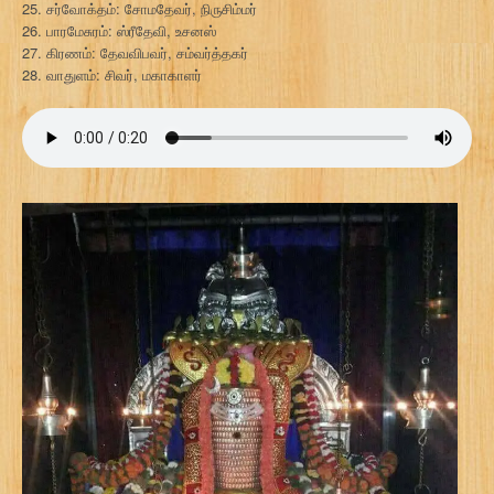
25. சர்வோக்தம்: சோமதேவர், நிருசிம்மர்
26. பாரமேசுரம்: ஸ்ரீதேவி, உசனஸ்
27. கிரணம்: தேவவிபவர், சம்வர்த்தகர்
28. வாதுளம்: சிவர், மகாகாளர்