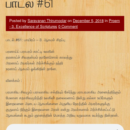
பாடல் #61
Posted by
Saravanan Thirumoolar
on
December 5, 2018
in
Proem
- 3. Excellence of Scriptures
0 Comment
பாடல் #61: பாயிரம் – 3. ஆகமச் சிறப்பு
பரனாய்ப் பராபரம் காட்டி உலகின்
தரனாய்ச் சிவதன்மம் தானேசொல் காலத்து
அரனாய் அமரர்கள் அர்ச்சிக்கும் நந்தி
உரனாய் ஆகமம் ஓங்கிநின் றானே.
விளக்கம் :
பரமாகிய சிவமும் பராவாகிய சக்தியும் சேர்ந்து பராபரமாகிய அனைத்திற்கும்
மேலான சதாசிவமூர்த்தி உலகின் தலைவனாய் நின்று எல்லா உயிர்களும்
இறைவனை அடைய ஆகமங்களை அருளிய நேரத்தில் அமரர்களுக்கு
குருவாய் நிற்கும் இறைவனை அரன் என்று அவர்களால் அர்ச்சிக்கப்பட்டு
ஆகமங்கள் கூறும் ஞானத்தின் மொத்த அறிவு உருவமாக உயர்ந்து நின்றான்.