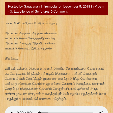
Posted by
Saravanan Thirumoolar
on
December 5, 2018
in
Proem
- 3. Excellence of Scriptures
0 Comment
பாடல் #64: பாயிரம் – 3. ஆகமச் சிறப்பு
அண்ணல் அருளால் அருளும் சிவாகமம்
எண்ணிலி கோடி தொகுத்திடு மாயினும்
அண்ணல் அறைந்த அறிவறி யாவிடின்
என்ணிலி கோடியும் நீர்மேல் எழுத்தே.
விளக்கம்:
உயிர்கள் தன்னை அடைய இறைவன் அருளிய சிவாகமங்களை தொகுத்தால்
பல கோடிகளாக இருக்கும் என்றாலும் இறைவனை எண்ணி அவனருள்
வேண்டி அவன் கொடுக்கும் ஞானத்தை வைத்து அறிந்து கொள்ளலாம்.
அவ்வாறு இறைவன் கொடுத்த ஞானத்தை கொண்டு ஆகமத்தை உணராமல்
வெறும் வார்த்தைகளைக் கொண்டு பொருள் புரியாமல் ஓதினால் அந்த
எண்ண முடியாத கோடிகள் அனைத்தும் நீர் மேல் எழுதிய எழுத்துக்கள் போல
யாருக்கும் உபயோகம் இல்லாமலேயே இருக்கும்.