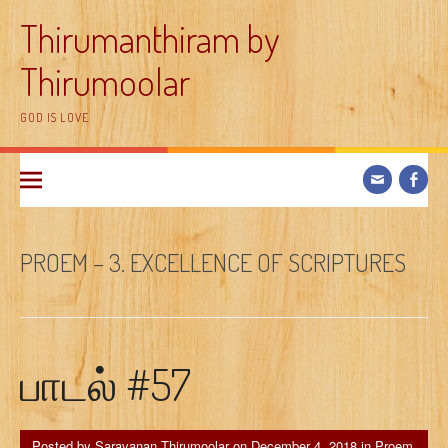
Skip
Thirumanthiram by
to
content
Thirumoolar
GOD IS LOVE
PROEM – 3. EXCELLENCE OF SCRIPTURES
பாடல் #57
Posted by
Saravanan Thirumoolar
on
December 4, 2018
in
Proem