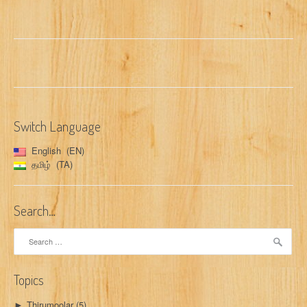
Switch Language
English
EN
தமிழ்
TA
Search…
Search
for:
Topics
Thirumoolar
(5)
►