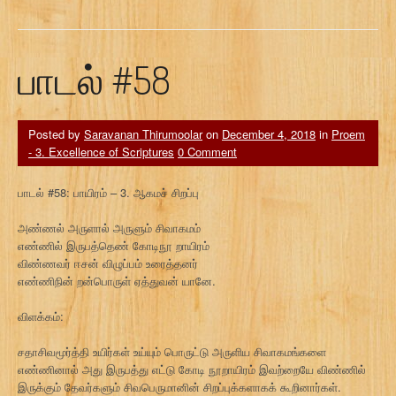
பாடல் #58
Posted by
Saravanan Thirumoolar
on
December 4, 2018
in
Proem
- 3. Excellence of Scriptures
0 Comment
பாடல் #58: பாயிரம் – 3. ஆகமச் சிறப்பு
அண்ணல் அருளால் அருளும் சிவாகமம்
எண்ணில் இருபத்தெண் கோடிநூ றாயிரம்
விண்ணவர் ஈசன் விழுப்பம் உரைத்தனர்
எண்ணிநின் றன்பொருள் ஏத்துவன் யானே.
விளக்கம்:
சதாசிவமூர்த்தி உயிர்கள் உய்யும் பொருட்டு அருளிய சிவாகமங்களை
எண்ணினால் அது இருபத்து எட்டு கோடி நூறாயிரம் இவற்றையே விண்ணில்
இருக்கும் தேவர்களும் சிவபெருமானின் சிறப்புக்களாகக் கூறினார்கள்.