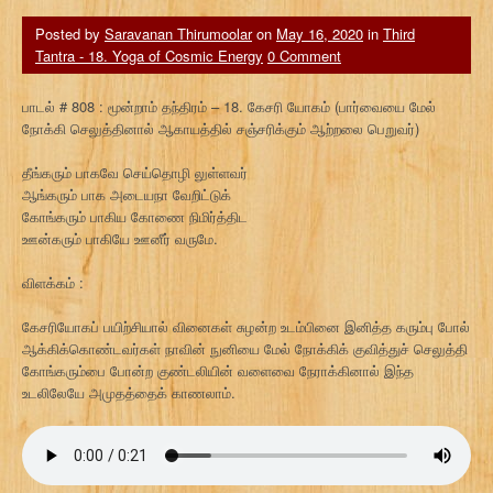
Posted by
Saravanan Thirumoolar
on
May 16, 2020
in
Third
Tantra - 18. Yoga of Cosmic Energy
0 Comment
பாடல் # 808 : மூன்றாம் தந்திரம் – 18. கேசரி யோகம் (பார்வையை மேல்
நோக்கி செலுத்தினால் ஆகாயத்தில் சஞ்சரிக்கும் ஆற்றலை பெறுவர்)
தீங்கரும் பாகவே செய்தொழி லுள்ளவர்
ஆங்கரும் பாக அடையநா வேறிட்டுக்
கோங்கரும் பாகிய கோணை நிமிர்த்திட
ஊன்கரும் பாகியே ஊனீர் வருமே.
விளக்கம் :
கேசரியோகப் பயிற்சியால் வினைகள் சுழன்ற உடம்பினை இனித்த கரும்பு போல்
ஆக்கிக்கொண்டவர்கள் நாவின் நுனியை மேல் நோக்கிக் குவித்துச் செலுத்தி
கோங்கரும்பை போன்ற குண்டலியின் வளைவை நேராக்கினால் இந்த
உடலிலேயே அமுதத்தைக் காணலாம்.