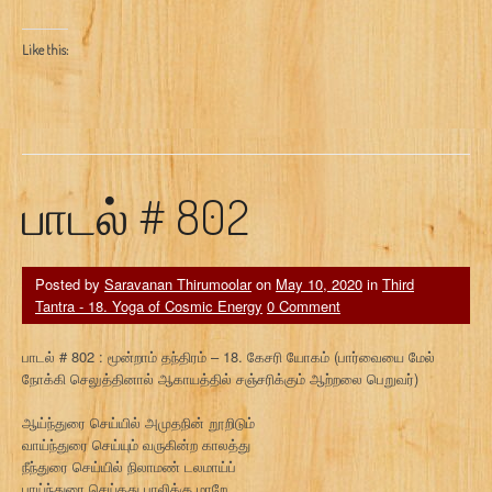
Like this:
பாடல் # 802
Posted by
Saravanan Thirumoolar
on
May 10, 2020
in
Third
Tantra - 18. Yoga of Cosmic Energy
0 Comment
பாடல் # 802 : மூன்றாம் தந்திரம் – 18. கேசரி யோகம் (பார்வையை மேல்
நோக்கி செலுத்தினால் ஆகாயத்தில் சஞ்சரிக்கும் ஆற்றலை பெறுவர்)
ஆய்ந்துரை செய்யில் அமுதநின் றூறிடும்
வாய்ந்துரை செய்யும் வருகின்ற காலத்து
நீந்துரை செய்யில் நிலாமண் டலமாய்ப்
பாய்ந்துரை செய்தது பாலிக்கு மாறே.