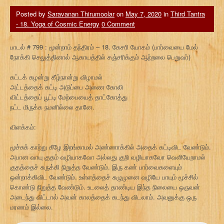
Posted by
Saravanan Thirumoolar
on
May 7, 2020
in
Third Tantra
- 18. Yoga of Cosmic Energy
0 Comment
பாடல் # 799 : மூன்றாம் தந்திரம் – 18. கேசரி யோகம் (பார்வையை மேல்
நோக்கி செலுத்தினால் ஆகாயத்தில் சஞ்சரிக்கும் ஆற்றலை பெறுவர்)
கட்டக் கழன்று கீழ்நான்று விழாமல்
அட்டத்தைக் கட்டி அடுப்பை அணை கோலி
விட்டத்தைப் பூட்டி மேற்பையைத் தாட்கோத்து
நட்ட மிருக்க நமனில்லை தானே.
விளக்கம்:
மூச்சுக் காற்று கீழே இறங்காமல் அண்ணாக்கில் அதைக் கட்டிவிட வேண்டும்.
அபான வாயு குதம் வழியாகவோ அல்லது குறி வழியாகவோ வெளியேறாமல்
குதத்தைச் சுருக்கி நிறுத்த வேண்டும். இரு கண் பார்வைகளையும்
ஒன்றாக்கிவிட வேண்டும். உள்ளத்தைச் சுழுமுனை வழியே பாயும் மூச்சில்
கொண்டு நிறுத்த வேண்டும். உடலைத் தாண்டிய இந்த நிலையை ஒருவன்
அடைந்து விட்டால் அவன் காலத்தைக் கடந்து விடலாம். அவனுக்கு ஒரு
மரணம் இல்லை.