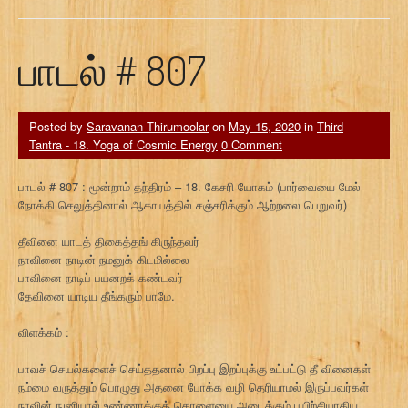
பாடல் # 807
Posted by
Saravanan Thirumoolar
on
May 15, 2020
in
Third
Tantra - 18. Yoga of Cosmic Energy
0 Comment
பாடல் # 807 : மூன்றாம் தந்திரம் – 18. கேசரி யோகம் (பார்வையை மேல்
நோக்கி செலுத்தினால் ஆகாயத்தில் சஞ்சரிக்கும் ஆற்றலை பெறுவர்)
தீவினை யாடத் திகைத்தங் கிருந்தவர்
நாவினை நாடின் நமனுக் கிடமில்லை
பாவினை நாடிப் பயனறக் கண்டவர்
தேவினை யாடிய தீங்கரும் பாமே.
விளக்கம் :
பாவச் செயல்களைச் செய்ததனால் பிறப்பு இறப்புக்கு உட்பட்டு தீ வினைகள்
நம்மை வருத்தும் பொழுது அதனை போக்க வழி தெரியாமல் இருப்பவர்கள்
நாவின் நுனியால் உண்ணாக்குத் தொளையை அடைக்கும் பயிற்சியாகிய