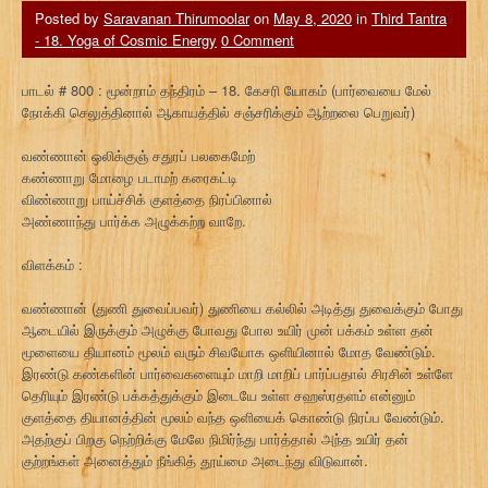
Posted by
Saravanan Thirumoolar
on
May 8, 2020
in
Third Tantra
- 18. Yoga of Cosmic Energy
0 Comment
பாடல் # 800 : மூன்றாம் தந்திரம் – 18. கேசரி யோகம் (பார்வையை மேல்
நோக்கி செலுத்தினால் ஆகாயத்தில் சஞ்சரிக்கும் ஆற்றலை பெறுவர்)
வண்ணான் ஒலிக்குஞ் சதுரப் பலகைமேற்
கண்ணாறு மோழை படாமற் கரைகட்டி
விண்ணாறு பாய்ச்சிக் குளத்தை நிரப்பினால்
அண்ணாந்து பார்க்க அழுக்கற்ற வாறே.
விளக்கம் :
வண்ணான் (துணி துவைப்பவர்) துணியை கல்லில் அடித்து துவைக்கும் போது
ஆடையில் இருக்கும் அழுக்கு போவது போல உயிர் முன் பக்கம் உள்ள தன்
மூளையை தியானம் மூலம் வரும் சிவயோக ஒளியினால் மோத வேண்டும்.
இரண்டு கண்களின் பார்வைகளையும் மாறி மாறிப் பார்ப்பதால் சிரசின் உள்ளே
தெரியும் இரண்டு பக்கத்துக்கும் இடையே உள்ள சஹஸ்ரதளம் என்னும்
குளத்தை தியானத்தின் மூலம் வந்த ஒளியைக் கொண்டு நிரப்ப வேண்டும்.
அதற்குப் பிறகு நெற்றிக்கு மேலே நிமிர்ந்து பார்த்தால் அந்த உயிர் தன்
குற்றங்கள் அனைத்தும் நீங்கித் தூய்மை அடைந்து விடுவான்.