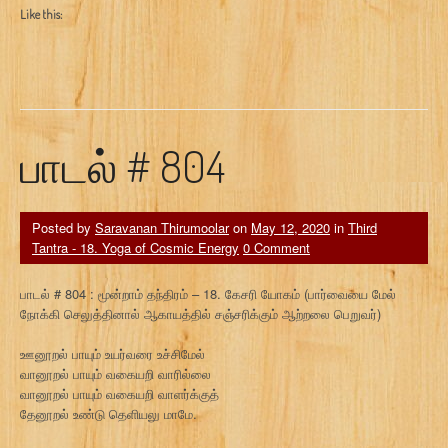
Like this:
பாடல் # 804
Posted by
Saravanan Thirumoolar
on
May 12, 2020
in
Third
Tantra - 18. Yoga of Cosmic Energy
0 Comment
பாடல் # 804 : மூன்றாம் தந்திரம் – 18. கேசரி யோகம் (பார்வையை மேல்
நோக்கி செலுத்தினால் ஆகாயத்தில் சஞ்சரிக்கும் ஆற்றலை பெறுவர்)
ஊனூறல் பாயும் உயர்வரை உச்சிமேல்
வானூறல் பாயும் வகையறி வாரில்லை
வானூறல் பாயும் வகையறி வாளர்க்குத்
தேனூறல் உண்டு தெளியலு மாமே.