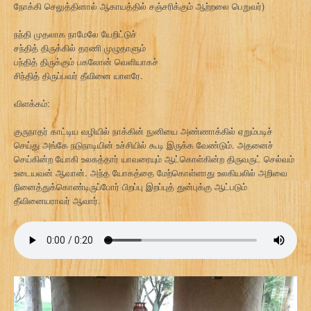
நோக்கி செலுத்தினால் ஆகாயத்தில் சஞ்சரிக்கும் ஆற்றலை பெறுவர்)
நந்தி முதலாக நாமேலே யேறிட்டுச்
சந்தித் திருக்கில் தரணி முழுதாளும்
பந்தித் திருக்கும் பகலோன் வெளியாகச்
சிந்தித் திருப்பவர் தீவினை யாளரே.
விளக்கம்:
குருநாதர் காட்டிய வழியில் நாக்கின் நுனியை அண்ணாக்கில் ஏறும்படிச்
செய்து அங்கே நடுநாடியின் உச்சியில் கூடி இருக்க வேண்டும். அதனைச்
செய்கின்ற யோகி உலகத்தார் யாவரையும் ஆட்கொள்கின்ற திருவருட் செல்வம்
உடையவன் ஆவான். அந்த யோகத்தை மேற்கொள்ளாது உலகியலில் அறிவை
நினைத்துக்கொண்டிருப்போர் பிறப்பு இறப்புத் துன்புக்கு ஆட்படும்
தீவினையராவர் ஆவார்.