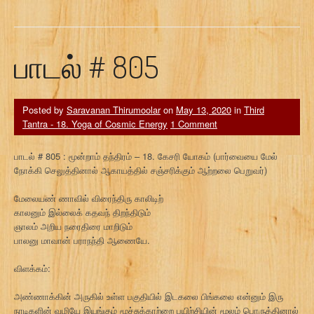
பாடல் # 805
Posted by
Saravanan Thirumoolar
on
May 13, 2020
in
Third
Tantra - 18. Yoga of Cosmic Energy
1 Comment
பாடல் # 805 : மூன்றாம் தந்திரம் – 18. கேசரி யோகம் (பார்வையை மேல்
நோக்கி செலுத்தினால் ஆகாயத்தில் சஞ்சரிக்கும் ஆற்றலை பெறுவர்)
மேலையண் ணாவில் விரைந்திரு காலிடிற்
காலனும் இல்லைக் கதவந் திறந்திடும்
ஞாலம் அறிய நரைதிரை மாறிடும்
பாலனு மாவான் பராநந்தி ஆணையே.
விளக்கம்:
அண்ணாக்கின் அருகில் உள்ள பகுதியில் இடகலை பிங்கலை என்னும் இரு
நாடிகளின் வழியே இயங்கும் மூச்சுக்காற்றை பயிற்சியின் மூலம் பொருத்தினால்