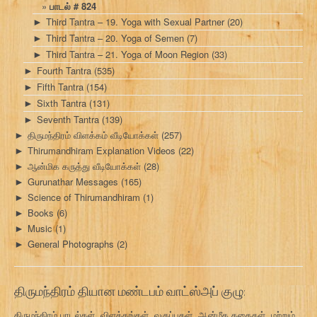
பாடல் # 824
Third Tantra – 19. Yoga with Sexual Partner
(20)
►
Third Tantra – 20. Yoga of Semen
(7)
►
Third Tantra – 21. Yoga of Moon Region
(33)
►
Fourth Tantra
(535)
►
Fifth Tantra
(154)
►
Sixth Tantra
(131)
►
Seventh Tantra
(139)
►
திருமந்திரம் விளக்கம் வீடியோக்கள்
(257)
►
Thirumandhiram Explanation Videos
(22)
►
ஆன்மிக கருத்து வீடியோக்கள்
(28)
►
Gurunathar Messages
(165)
►
Science of Thirumandhiram
(1)
►
Books
(6)
►
Music
(1)
►
General Photographs
(2)
►
திருமந்திரம் தியான மண்டபம் வாட்ஸ்அப் குழு:
திருமந்திரம் பாடல்கள், விளக்கங்கள், வகுப்புகள், ஆன்மீக கதைகள், மற்றும்