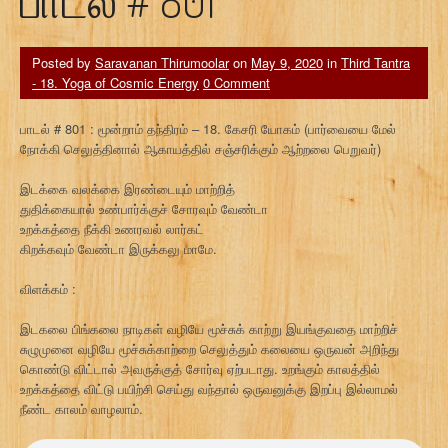
பாடல் # 801
Posted by
Saravanan Thirumoolar
on
May 9, 2020
in
Third Tantra
- 18. Yoga of Cosmic Energy
0 Comment
பாடல் # 801 : மூன்றாம் தந்திரம் – 18. கேசரி யோகம் (பார்வையை மேல்
நோக்கி செலுத்தினால் ஆகாயத்தில் சஞ்சரிக்கும் ஆற்றலை பெறுவர்)
இடக்கை வலக்கை இரண்டையும் மாற்றித்
துதிக்கையால் உண்பார்க்குச் சோரவும் வேண்டா
உறக்கத்தை நீக்கி உணரவல் லார்கட்
கிறக்கவும் வேண்டா இருக்கலு மாமே.
விளக்கம் :
இடகலை பிங்கலை நாடிகள் வழியே மூச்சுக் காற்று இயங்குவதை மாற்றிச்
சுழுமுனை வழியே மூச்சுக்காற்றை செலுத்தும் கலையை ஒருவன் அறிந்து
கொண்டு விட்டால் அவருக்குத் சோர்வு ஏற்படாது. உறங்கும் காலத்தில்
உறக்கத்தை விட்டு பயிற்சி செய்து வந்தால் ஒருவனுக்கு இறப்பு இல்லாமல்
நீண்ட காலம் வாழலாம்.