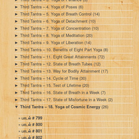
Third Tantra – 4. Yoga of Poses
(6)
►
Third Tantra – 5. Yoga of Breath Control
(14)
►
Third Tantra – 6. Yoga of Detachment
(10)
►
Third Tantra – 7. Yoga of Concentration
(10)
►
Third Tantra – 8. Yoga of Meditation
(20)
►
Third Tantra – 9. Yoga of Liberation
(14)
►
Third Tantra – 10. Benefits of Eight Part Yoga
(8)
►
Third Tantra – 11. Eight Great Attainments
(72)
►
Third Tantra – 12. State of Breath Tubes
(12)
►
Third Tantra – 13. Way for Bodily Attainment
(17)
►
Third Tantra – 14. Cycle of Time
(30)
►
Third Tantra – 15. Test of Lifetime
(20)
►
Third Tantra – 16. State of Breath in a Week
(7)
►
Third Tantra – 17. State of Misfortune in a Week
(2)
►
Third Tantra – 18. Yoga of Cosmic Energy
(26)
▼
பாடல் # 799
பாடல் # 800
பாடல் # 801
பாடல் # 802