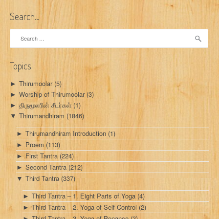
a
Search…
v
Search
i
for:
g
Topics
a
Thirumoolar
(5)
►
t
Worship of Thirumoolar
(3)
►
i
திருமூலரின் சீடர்கள்
(1)
►
Thirumandhiram
(1846)
▼
o
Thirumandhiram Introduction
(1)
►
n
Proem
(113)
►
First Tantra
(224)
►
Second Tantra
(212)
►
Third Tantra
(337)
▼
Third Tantra – 1. Eight Parts of Yoga
(4)
►
Third Tantra – 2. Yoga of Self Control
(2)
►
Third Tantra – 3. Yoga of Penance
(3)
►