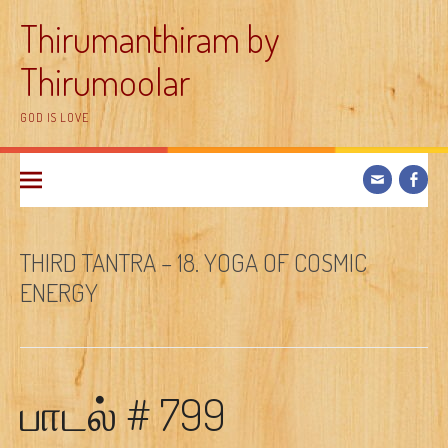
Skip
Thirumanthiram by
to
content
Thirumoolar
GOD IS LOVE
THIRD TANTRA – 18. YOGA OF COSMIC
ENERGY
பாடல் # 799