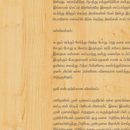
நின்றது. உலகத்திற்கு ஆபத்து வந்துவிடுமோ என்
இல்லாமல் கெட்டு நிற்கின்றதே இதைக் காப்பாற்றுங
உயர்ந்து நிற்கும் தெற்கு நிலங்களின் மேல் நின்
பொதிகை மலையில் நிற்க தெற்கு நிலங்கள் சமம் பெ
உள்விளக்கம்:
உடலும் உயிரும் சேர்ந்து பிறந்த போது அது வளர
சேரும் போது உடலோடு இருக்கும் உயிர் சரிசம நில
இறைவா என்னை காப்பாற்று என்று வணங்க உடம்பில் 
இருக்கும் பேரருளாளன் எம்பெருமான் ஈசன் உடம்
ஒலியை வைத்து அந்த அக்னியை வளர்த்துக்கொண்ட
குண்டலியில் உள்ள அக்னியை விரைவாக வளர்த்து 
அருளுகிறார்.
ஒலி என்பதற்க்கான விளக்கம்:
மனிதனின் முன் மூளைப்பகுதியில் உள்ள நாளமில்லாச்
சுரப்பு என் பெயர் பினியல் கிளாண்ட் இவை இர
முன் மூளையிலும் அதனுடைய கருத்துக்கள் பின் 
முதிர்ச்சியால் மூளையில் ஒரு வகை அதிர்வு (ஸ்பந்
மூலையிலிருந்து அதிர்வு முன்மூளை நோக்கி செல்லு
இவ்விதமான அதிர்வு தலை முழுவதும் பரவி கவிழ்ந