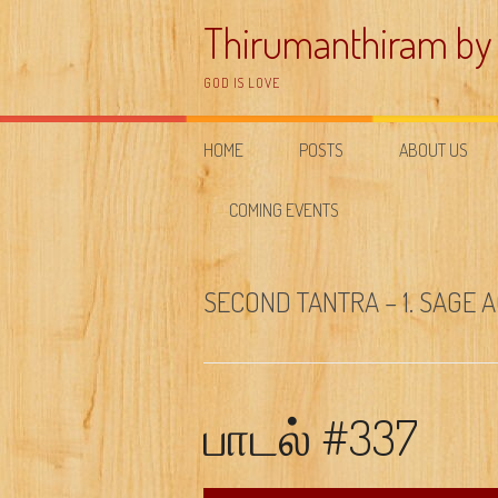
Skip
Thirumanthiram by
to
content
GOD IS LOVE
HOME
POSTS
ABOUT US
COMING EVENTS
SECOND TANTRA – 1. SAGE 
பாடல் #337