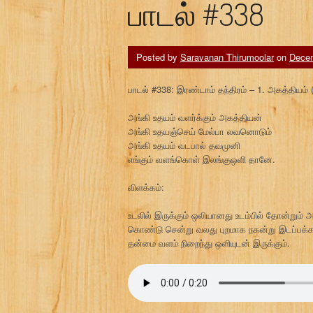
பாடல் #338
Posted by
Saravanan Thirumoolar
on
Decem
பாடல் #338: இரண்டாம் தந்திரம் – 1. அகத்தியம் 
அங்கி உதயம் வளர்க்கும் அகத்தியன்
அங்கி உதயஞ்செய் மேல்பா லவனொடும்
அங்கி உதயம் வடபால் தவமுனி
எங்கும் வளங்கொள் இலங்குஒளி தானே.
விளக்கம்:
உடலில் இருக்கும் ஒலியானது உடம்பில் தோன்றும
கொண்டு சென்று வலது புறமாக நகன்று இடப்பக்கம்
தன்மை வளம் நிறைந்து ஒளியுடன் இருக்கும்.