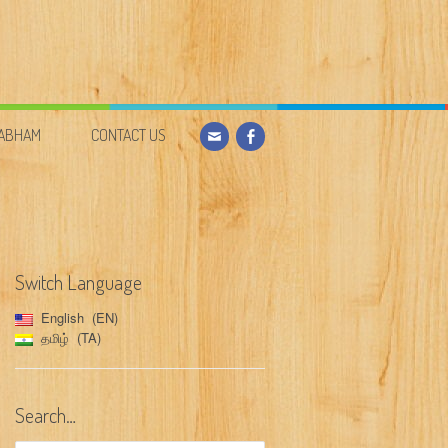
DABHAM
CONTACT US
Switch Language
English
EN
தமிழ்
TA
Search…