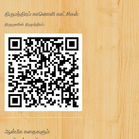
திருமந்திரம் கானொளி காட்சிகள்:
திருமூலரின் திருமந்திரம்
ஆன்மீக கதைகளும்