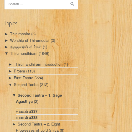
Search
for:
Topics
Thirumoolar
(5)
►
Worship of Thirumoolar
(3)
►
திருமூலரின் சீடர்கள்
(1)
►
Thirumandhiram
(1846)
▼
Thirumandhiram Introduction
(1)
►
Proem
(113)
►
First Tantra
(224)
►
Second Tantra
(212)
▼
Second Tantra – 1. Sage
▼
Agasthya
(2)
பாடல் #337
பாடல் #338
Second Tantra – 2. Eight
►
Prowesses of Lord Shiva
(8)