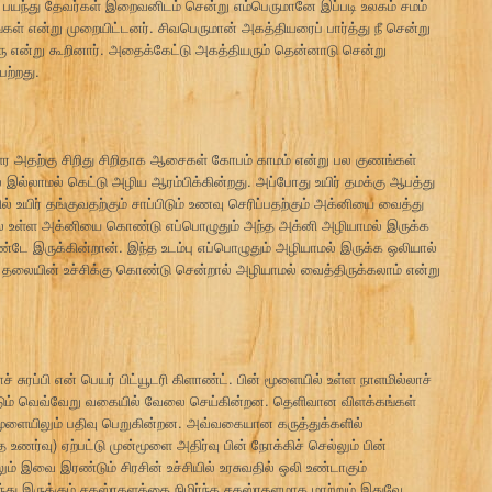
று பயந்து தேவர்கள் இறைவனிடம் சென்று எம்பெருமானே இப்படி உலகம் சமம்
்கள் என்று முறையிட்டனர். சிவபெருமான் அகத்தியரைப் பார்த்து நீ சென்று
று இரு என்று கூறினார். அதைக்கேட்டு அகத்தியரும் தென்னாடு சென்று
ற்றது.
 வளர அதற்கு சிறிது சிறிதாக ஆசைகள் கோபம் காமம் என்று பல குணங்கள்
ை இல்லாமல் கெட்டு அழிய ஆரம்பிக்கின்றது. அப்போது உயிர் தமக்கு ஆபத்து
உயிர் தங்குவதற்கும் சாப்பிடும் உணவு செரிப்பதற்கும் அக்னியை வைத்து
பில் உள்ள அக்னியை கொண்டு எப்பொழுதும் அந்த அக்னி அழியாமல் இருக்க
ே இருக்கின்றான். இந்த உடம்பு எப்பொழுதும் அழியாமல் இருக்க ஒலியால்
தலையின் உச்சிக்கு கொண்டு சென்றால் அழியாமல் வைத்திருக்கலாம் என்று
 சுரப்பி என் பெயர் பிட்யூடரி கிளாண்ட். பின் மூளையில் உள்ள நாளமில்லாச்
ண்டும் வெவ்வேறு வகையில் வேலை செய்கின்றன. தெளிவான விளக்கங்கள்
மூளையிலும் பதிவு பெறுகின்றன. அவ்வகையான கருத்துக்களில்
த உணர்வு) ஏற்பட்டு முன்மூளை அதிர்வு பின் நோக்கிச் செல்லும் பின்
ம் இவை இரண்டும் சிரசின் உச்சியில் உரசுவதில் ஒலி உண்டாகும்
்து இருக்கும் சகஸ்ரதளத்தை நிமிர்ந்த சகஸ்ரதளமாக மாற்றும் இதுவே