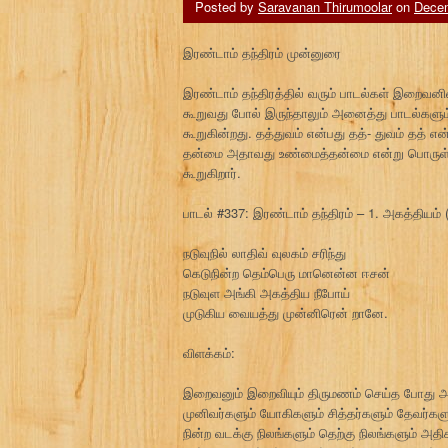
Posted by
Saravanan Thirumoolar
on
Decem
இரண்டாம் தந்திரம் முன்னுரை
இரண்டாம் தந்திரத்தில் வரும் பாடல்கள் இறைவனி
கூறுவது போல் இருந்தாலும் அனைத்து பாடல்களு
கூறுகின்றது. தத்துவம் என்பது தத்- துவம் தத் எ
தன்மை அதாவது உண்மைத்தன்மை என்று பொருள். ம
கூறுகிறார்.
பாடல் #337: இரண்டாம் தந்திரம் – 1. அகத்தியம் 
நடுவுநில் லாதிவ் வுலகம் சரிந்து
கெடுநின்ற தெம்பெரு மானென்ன ஈசன்
நடுவுள அங்கி அகத்திய நீபோய்
முடுகிய வையத்து முன்னிரென் றானே.
விளக்கம்:
இறைவனும் இறைவியும் திருமணம் செய்த போது 
முனிவர்களும் யோகிகளும் சித்தர்களும் தேவர்கள
நின்ற வடக்கு நிலங்களும் தெற்கு நிலங்களும் அதிக 