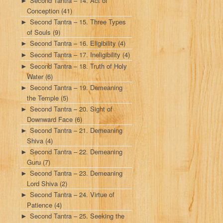
Second Tantra – 14. Act of
►
Conception
(41)
Second Tantra – 15. Three Types
►
of Souls
(9)
Second Tantra – 16. Eligibility
(4)
►
Second Tantra – 17. Ineligibility
(4)
►
Second Tantra – 18. Truth of Holy
►
Water
(6)
Second Tantra – 19. Demeaning
►
the Temple
(5)
Second Tantra – 20. Sight of
►
Downward Face
(6)
Second Tantra – 21. Demeaning
►
Shiva
(4)
Second Tantra – 22. Demeaning
►
Guru
(7)
Second Tantra – 23. Demeaning
►
Lord Shiva
(2)
Second Tantra – 24. Virtue of
►
Patience
(4)
Second Tantra – 25. Seeking the
►