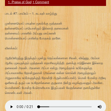
1. Praise of God
1 Comment
பாடல் #7: பாயிரம் – 1. கடவுள் வாழ்த்து
முன்னையொப் பாயுள்ள மூவர்க்கு மூத்தவன்
தன்னையொப் பாயொன்றும் இல்லாத் தலைமகன்
தன்னையப் பாஎனில் அப்பனு மாய்உளன்
பொன்னையொப் பாகின்ற போதகத் தானே.
விளக்கம்:
ஆதியிலிருந்து இருக்கும் மூன்று தெய்வங்களான சிவன், விஷ்ணு, பிரம்மா
ஆகிய மூவருக்கும் மூத்தவன் சதாசிவமூர்த்தி. தனக்கு ஈடுஇணை இல்லாத
தலைவன் அவன். அவனை அப்பா என்று அழைத்தால் உயிர்களுக்கு
அப்பாவாகவே தோன்றுவான் (அவனை என்ன சொல்லி அழைத்தாலும்
அதுவாகவே உயிர்களுக்குத் தோன்றி அருள்பாலிப்பான்). பொன் போன்ற அறிவு
ஒளியைத் தரும் பல உபதேசங்களை குருவாக நின்று வழங்குபவனும் அவனே.
பொன்னைப் போன்ற பேரொளியாக இருப்பவன் வேதங்களை தனக்குள்ளே
கொண்டவன் அவன்.