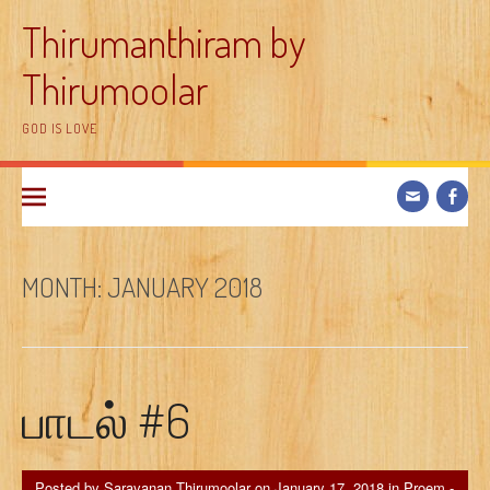
Skip
Thirumanthiram by
to
content
Thirumoolar
GOD IS LOVE
MONTH:
JANUARY 2018
பாடல் #6
Posted by
Saravanan Thirumoolar
on
January 17, 2018
in
Proem -