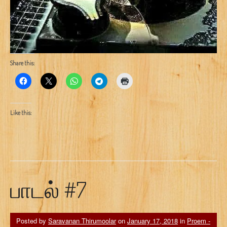
Share this:
Like this:
பாடல் #7
Posted by
Saravanan Thirumoolar
on
January 17, 2018
in
Proem -