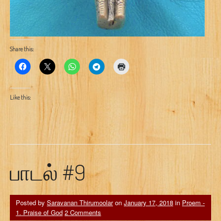
Share this:
Like this:
பாடல் #9
Posted by
Saravanan Thirumoolar
on
January 17, 2018
in
Proem -
1. Praise of God
2 Comments