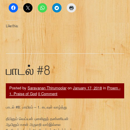
Like this:
பாடல் #8
Posted by
Saravanan Thirumoolar
on
January 17, 2018
in
Proem -
1. Praise of God
0 Comment
பாடல் #8: பாயிரம் – 1. கடவுள் வாழ்த்து
தீயினும் வெய்யன் புனலினுந் தண்ணியன்
ஆயினும் ஈசன் அருளறி வார்இல்லை