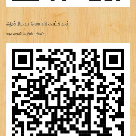
ஆன்மீக கானொளி காட்சிகள்:
சரவணன் அன்பே சிவம்