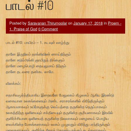
பாடல் #10
Posted by
Saravanan Thirumoolar
on
January 17, 2018
in
Proem -
1. Praise of God
0 Comment
பாடல் #10: பாயிரம் – 1. கடவுள் வாழ்த்து
தானே இருநிலம் தாங்கிவிண் ணாய்நிற்கும்
தானே சுடும்அங்கி ஞாயிறுந் திங்களும்
தானே மழைபொழி தையலுமாய் நிற்கும்
தானே தடவரை தண்கட லாமே.
விளக்கம்:
சதாசிவமூர்த்தியாகிய இறைவனே மேலுலகம் கீழுலகம் ஆகிய இரண்டு
வகையான உலகங்களையும் அண்ட சராசரங்களில் விரிந்திருக்கும்
ஆகாயமாகவும் உயிர்களுக்கு வெப்பத்தை தருகின்ற நெருப்பாகவும்
உலகத்திற்கு ஒளியையும் சக்தியையும் தருகின்ற சூரியனாகவும் இரவில்
குளிர்ச்சியான ஒளியைத் தருகின்ற நிலவாகவும் மழையைப் பொழிய
வைக்கின்ற மேகங்களாகவும் உலகம் முழுவதும் விரிந்து பரந்திருக்கும்
மலைகளாகவும், குளிர்ந்த நீரைக் கொண்டிருக்கும் கடல்களாகவும்