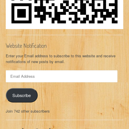
Website Notification
Enter your Email address to subscribe to this website and receive
notifications of new posts by email.
E
m
a
i
Subscribe
l
A
d
Join 742 other subscribers
d
r
e