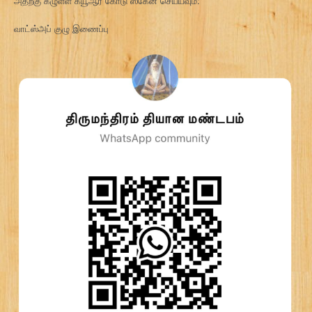
அதற்கு கீழுள்ள க்யூஆர் கோடு ஸ்கேன் செய்யவும்:
வாட்ஸ்அப் குழு இணைப்பு