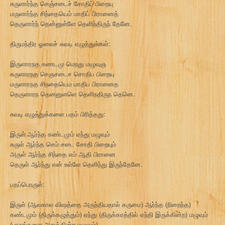
சுருளார்ந்த செஞ்சடைச் சோதிப் பிறையு
மருளார்ந்த சிந்தையெம் மாதிப் பிரானைத்
தெருளார்ந் தென்னுள்ளே தெளிந்திருந் தேனே.
திருமந்திர ஓலைச் சுவடி எழுத்துக்கள்:
இருளாரநத கணடமு மெநது மழுவுஞ
சுருளாரநத செஞசடைச சொதிப பிறையு
மருளாரநத சிநதையெம மாதிப பிரானைத
தெருளாரந தெனனுளளெ தெளிநதிருந தெனெ.
சுவடி எழுத்துக்களை பதம் பிரித்தது:
இருள் ஆர்ந்த கண்டமும் ஏந்து மழுவும்
சுருள் ஆர்ந்த செம் சடை சோதி பிறையும்
அருள் ஆர்ந்த சிந்தை எம் ஆதி பிரானை
தெருள் ஆர்ந்து என் உள்ளே தெளிந்து இருந்தேனே.
பதப்பொருள்:
இருள் (ஆலகால விஷத்தை அருந்தியதால் கருமை) ஆர்ந்த (நிறைந்த)
கண்டமும் (திருக்கழுத்தும்) ஏந்து (திருக்கரத்தில் ஏந்தி இருக்கின்ற) மழுவும்
(பாசங்களை அறுக்கின்ற மழுவும்)