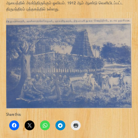
ஆலயத்தில் அமர்ந்திருக்கும் ஓவியம். 1912 ஆம் ஆண்டு வெளியிடப்பட்ட
திருமந்திரம் புத்தகத்தில் உள்ளது.
Share this: