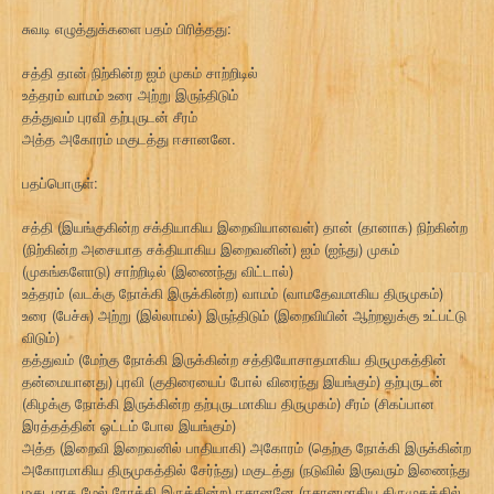
சுவடி எழுத்துக்களை பதம் பிரித்தது:
சத்தி தான் நிற்கின்ற ஐம் முகம் சாற்றிடில்
உத்தரம் வாமம் உரை அற்று இருந்திடும்
தத்துவம் புரவி தற்புருடன் சீரம்
அத்த அகோரம் மகுடத்து ஈசானனே.
பதப்பொருள்:
சத்தி (இயங்குகின்ற சக்தியாகிய இறைவியானவள்) தான் (தானாக) நிற்கின்ற
(நிற்கின்ற அசையாத சக்தியாகிய இறைவனின்) ஐம் (ஐந்து) முகம்
(முகங்களோடு) சாற்றிடில் (இணைந்து விட்டால்)
உத்தரம் (வடக்கு நோக்கி இருக்கின்ற) வாமம் (வாமதேவமாகிய திருமுகம்)
உரை (பேச்சு) அற்று (இல்லாமல்) இருந்திடும் (இறைவியின் ஆற்றலுக்கு உட்பட்டு
விடும்)
தத்துவம் (மேற்கு நோக்கி இருக்கின்ற சத்தியோசாதமாகிய திருமுகத்தின்
தன்மையானது) புரவி (குதிரையைப் போல் விரைந்து இயங்கும்) தற்புருடன்
(கிழக்கு நோக்கி இருக்கின்ற தற்புருடமாகிய திருமுகம்) சீரம் (சிகப்பான
இரத்தத்தின் ஓட்டம் போல இயங்கும்)
அத்த (இறைவி இறைவனில் பாதியாகி) அகோரம் (தெற்கு நோக்கி இருக்கின்ற
அகோரமாகிய திருமுகத்தில் சேர்ந்து) மகுடத்து (நடுவில் இருவரும் இணைந்து
மகுடமாக மேல் நோக்கி இருக்கின்ற) ஈசானனே (ஈசானமாகிய திருமுகத்தில்