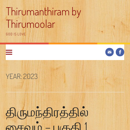
Skip
Thirumanthiram by
to
content
Thirumoolar
GOD IS LOVE
YEAR:
2023
திருமந்திரத்தில்
சைவம் – பகுதி 1