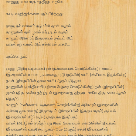
வாணுறு வாமமாஞ சததிநற பாதமெ.
சுவடி எழுத்துக்களை பதம் பிரித்தது:
நாணு நல் ஈசானம் நடு உச்சி தான் ஆகும்
தாணுவின் தன் முகம் தற்புருடம் ஆகும்
காணும் அகோரம் இருதையம் குய்யம் ஆம்
வாண் உறு வாமம் ஆம் சத்தி நல் பாதமே.
பதப்பொருள்:
நாணு (அறிவு வடிவமாக) நல் (நன்மையைக் கொடுக்கின்ற) ஈசானம்
(இறைவனின் ஈசான முகமானது) நடு (நடுவில்) உச்சி (உச்சியாக இருக்கின்ற)
தான் (இறைவியின் தலை உச்சி) ஆகும் (ஆகும்)
தாணுவின் (முக்தியாகிய நிலை பேற்றை கொடுக்கின்ற) தன் (இறைவியின்)
முகம் (திருமுகமே) தற்புருடம் (இறைவனது தற்புருடமாகிய திருமுகம்) ஆகும்
(ஆகும்)
காணும் (கண்களால் அருளைக் கொடுக்கின்ற) அகோரம் (இறைவனின்
அகோர முகமானது) இருதையம் (இறைவியின் இருதயமாகும்) குய்யம்
(இறைவியின் கீழ்) ஆம் (பகுதியாக இருப்பது)
வாண் (அமிழ்தம் பெற்று) உறு (மேல் நிலையைக் கொடுக்கின்ற) வாமம்
(இறைவனின் வாமதேவ முகம்) ஆம் (ஆகும்) சத்தி (இறைவனின்
சத்தியோசாத முகமானது) நல் (நன்மையைக் கொடுக்கின்ற) பாதமே