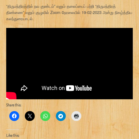
“திருமந்திரத்தில் நவ குண்டம்” எனும் தலைப்பைப் பற்றி “திருமந்திரத்
திண்ணை” எனும் குழுவில் Zoom நேரலையில் 19-02-2023 அன்று நிகழ்த்திய
கலந்துரையாடல்.
Share this:
Like this: