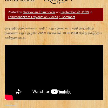
Posted by
Saravanan Thirumoolar
on
September 20, 2023
in
Thirumandhiram Explanation Videos
1 Comment
திருமந்திரத்தில் சைவம் – பகுதி 1 எனும் தலைப்பைப் பற்றி திருமந்திரத்
திண்ணை எனும் குழுவில் Zoom நேரலையில் 19-08-2023 அன்று நிகழ்த்திய
கலந்துரையாடல்.