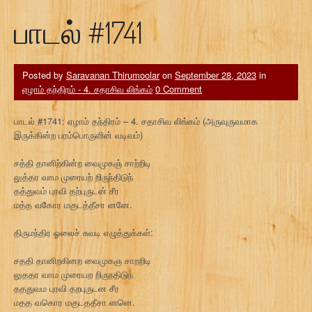
பாடல் #1741
Posted by
Saravanan Thirumoolar
on
September 28, 2023
in
ஏழாம் தந்திரம் - 4. சதாசிவ லிங்கம்
0 Comment
பாடல் #1741: ஏழாம் தந்திரம் – 4. சதாசிவ லிங்கம் (அருவுருவமாக
இருக்கின்ற பரம்பொருளின் வடிவம்)
சத்தி தானிற்கின்ற வைமுகஞ் சாற்றிடி
லுத்தர வாம முரையற் றிருந்திடுந்
தத்துவம் புரவி தற்புருடன் சீர
மத்த வகோர மகுடத்தீசா னனே.
திருமந்திர ஓலைச் சுவடி எழுத்துக்கள்:
சததி தானிறகினற வைமுகஞ சாறறிடி
லுததர வாம முரையற றிருநதிடுந
தததுவம புரவி தறபுருடன சீர
மதத வகொர மகுடததீசா னனெ.