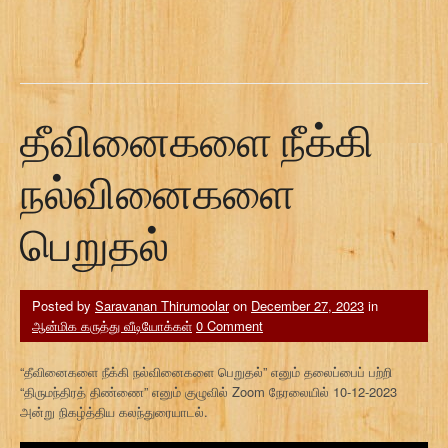
தீவினைகளை நீக்கி
நல்வினைகளை
பெறுதல்
Posted by
Saravanan Thirumoolar
on
December 27, 2023
in
ஆன்மிக கருத்து வீடியோக்கள்
0 Comment
“தீவினைகளை நீக்கி நல்வினைகளை பெறுதல்” எனும் தலைப்பைப் பற்றி
“திருமந்திரத் திண்ணை” எனும் குழுவில் Zoom நேரலையில் 10-12-2023
அன்று நிகழ்த்திய கலந்துரையாடல்.