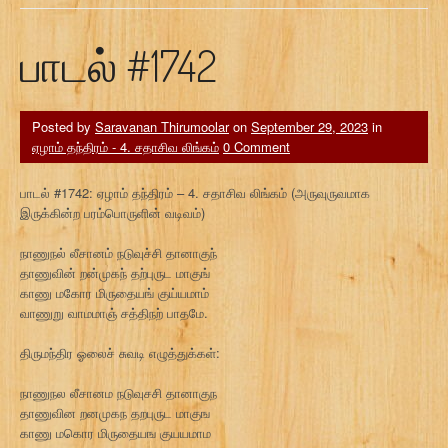
பாடல் #1742
Posted by
Saravanan Thirumoolar
on
September 29, 2023
in
ஏழாம் தந்திரம் - 4. சதாசிவ லிங்கம்
0 Comment
பாடல் #1742: ஏழாம் தந்திரம் – 4. சதாசிவ லிங்கம் (அருவுருவமாக
இருக்கின்ற பரம்பொருளின் வடிவம்)
நாணுநல் லீசானம் நடுவுச்சி தானாகுந்
தாணுவின் றன்முகந் தற்புருட மாகுங்
காணு மகோர மிருதையங் குய்யமாம்
வாணுறு வாமமாஞ் சத்திநற் பாதமே.
திருமந்திர ஓலைச் சுவடி எழுத்துக்கள்:
நாணுநல லீசானம நடுவுசசி தானாகுந
தாணுவின றனமுகந தறபுருட மாகுங
காணு மகொர மிருதையங குயயமாம