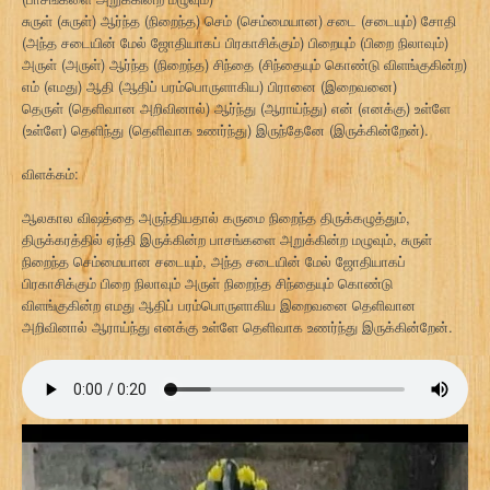
சுருள் (சுருள்) ஆர்ந்த (நிறைந்த) செம் (செம்மையான) சடை (சடையும்) சோதி
(அந்த சடையின் மேல் ஜோதியாகப் பிரகாசிக்கும்) பிறையும் (பிறை நிலாவும்)
அருள் (அருள்) ஆர்ந்த (நிறைந்த) சிந்தை (சிந்தையும் கொண்டு விளங்குகின்ற)
எம் (எமது) ஆதி (ஆதிப் பரம்பொருளாகிய) பிரானை (இறைவனை)
தெருள் (தெளிவான அறிவினால்) ஆர்ந்து (ஆராய்ந்து) என் (எனக்கு) உள்ளே
(உள்ளே) தெளிந்து (தெளிவாக உணர்ந்து) இருந்தேனே (இருக்கின்றேன்).
விளக்கம்:
ஆலகால விஷத்தை அருந்தியதால் கருமை நிறைந்த திருக்கழுத்தும்,
திருக்கரத்தில் ஏந்தி இருக்கின்ற பாசங்களை அறுக்கின்ற மழுவும், சுருள்
நிறைந்த செம்மையான சடையும், அந்த சடையின் மேல் ஜோதியாகப்
பிரகாசிக்கும் பிறை நிலாவும் அருள் நிறைந்த சிந்தையும் கொண்டு
விளங்குகின்ற எமது ஆதிப் பரம்பொருளாகிய இறைவனை தெளிவான
அறிவினால் ஆராய்ந்து எனக்கு உள்ளே தெளிவாக உணர்ந்து இருக்கின்றேன்.