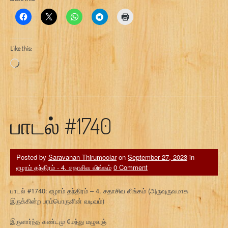
Like this:
Loading…
பாடல் #1740
Posted by
Saravanan Thirumoolar
on
September 27, 2023
in
ஏழாம் தந்திரம் - 4. சதாசிவ லிங்கம்
0 Comment
பாடல் #1740: ஏழாம் தந்திரம் – 4. சதாசிவ லிங்கம் (அருவுருவமாக
இருக்கின்ற பரம்பொருளின் வடிவம்)
இருளார்ந்த கண்டமு மேந்து மழுவுஞ்