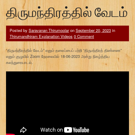
திருமந்திரத்தில் வேடம்
Posted by
Saravanan Thirumoolar
on
September 20, 2023
in
Thirumandhiram Explanation Videos
0 Comment
“திருமந்திரத்தில் வேடம்” எனும் தலைப்பைப் பற்றி “திருமந்திரத் திண்ணை”
எனும் குழுவில் Zoom நேரலையில் 18-06-2023 அன்று நிகழ்த்திய
கலந்துரையாடல்.