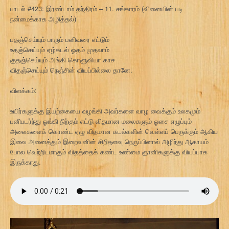
பாடல் #423: இரண்டாம் தந்திரம் – 11. சங்காரம் (வினையின் படி
நன்மைக்காக அழித்தல்)
பதஞ்செய்யும் பாரும் பனிவரை எட்டும்
உதஞ்செய்யும் ஏழ்கடல் ஓதம் முதலாம்
குதஞ்செய்யும் அங்கி கொளுவியா காச
விதஞ்செய்யும் நெஞ்சின் வியப்பில்லை தானே.
விளக்கம்:
உயிர்களுக்கு இயற்கையை வழங்கி அவர்களை வாழ வைக்கும் உலகமும்
பனிபடர்ந்து ஓங்கி நிற்கும் எட்டு விதமான மலைகளும் ஓசை எழுப்பும்
அலைகளைக் கொண்ட ஏழு விதமான கடல்களின் வெள்ளப் பெருக்கும் ஆகிய
இவை அனைத்தும் இறைவனின் சிறிதளவு நெருப்பினால் அழிந்து ஆகாயம்
போல வெற்றிடமாகும் விதத்தைக் கண்ட உண்மை ஞானிகளுக்கு வியப்பாக
இருக்காது.