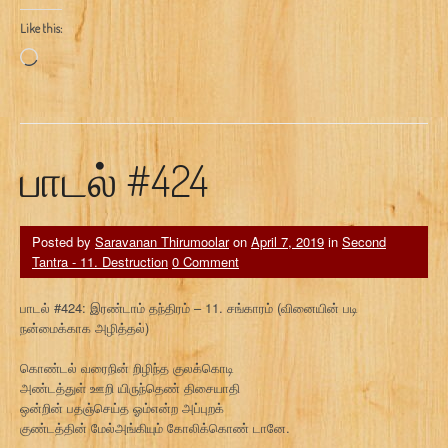
Like this:
Loading…
பாடல் #424
Posted by
Saravanan Thirumoolar
on
April 7, 2019
in
Second
Tantra - 11. Destruction
0 Comment
பாடல் #424: இரண்டாம் தந்திரம் – 11. சங்காரம் (வினையின் படி
நன்மைக்காக அழித்தல்)
கொண்டல் வரைநின் றிழிந்த குலக்கொடி
அண்டத்துள் ஊறி யிருந்தெண் திசையாதி
ஒன்றின் பதஞ்செய்த ஓம்என்ற அப்புறக்
குண்டத்தின் மேல்அங்கியும் கோலிக்கொண் டானே.