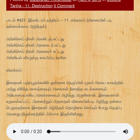
Tantra - 11. Destruction
0 Comment
பாடல் #421: இரண்டாம் தந்திரம் – 11. சங்காரம் (வினையின் படி
நன்மைக்காக அழித்தல்)
அங்கிசெய் தீசன் அகலிடஞ் சுட்டது
அங்கிசெய் தீசன் அலைகடற் சுட்டது
அங்கிசெய் தீசன் அசுரரைச் சுட்டது
அங்கியவ் வீசருக்கு கைஅம்பு தானே.
விளக்கம்:
இறைவன் பஞ்சபூதங்களில் ஒன்றான நெருப்பின் மூலம் பிரளய காலத்தில்
பரந்து விரிந்த உலகத்தையும் அலைகள் நிறைந்த கடல்களையும்
அறியாமையாகிய அசுரர்களையும் அழித்து அருளினான். இறைவனால்
உருவாக்கப்பட்ட அனைத்தும் அதனதன் வினையின்படி அழிந்து நன்மை
பெறுவதற்காக இறைவன் அழித்தல் தொழிலை செய்யும் போது நெருப்பு
அவனது திருக்கரத்தில் அம்பாக இருக்கின்றது.