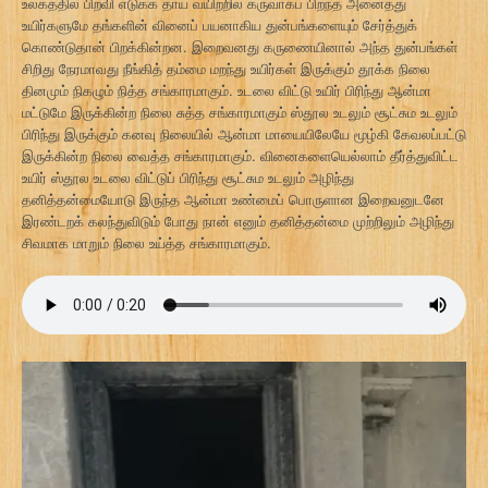
உலகத்தில் பிறவி எடுக்க தாய் வயிற்றில் கருவாகப் பிறந்த அனைத்து
உயிர்களுமே தங்களின் வினைப் பயனாகிய துன்பங்களையும் சேர்த்துக்
கொண்டுதான் பிறக்கின்றன. இறைவனது கருணையினால் அந்த துன்பங்கள்
சிறிது நேரமாவது நீங்கித் தம்மை மறந்து உயிர்கள் இருக்கும் தூக்க நிலை
தினமும் நிகழும் நித்த சங்காரமாகும். உடலை விட்டு உயிர் பிரிந்து ஆன்மா
மட்டுமே இருக்கின்ற நிலை சுத்த சங்காரமாகும் ஸ்தூல உடலும் சூட்சும உடலும்
பிரிந்து இருக்கும் கனவு நிலையில் ஆன்மா மாயையிலேயே மூழ்கி கேவலப்பட்டு
இருக்கின்ற நிலை வைத்த சங்காரமாகும். வினைகளையெல்லாம் தீர்த்துவிட்ட
உயிர் ஸ்தூல உடலை விட்டுப் பிரிந்து சூட்சும உடலும் அழிந்து
தனித்தன்மையோடு இருந்த ஆன்மா உண்மைப் பொருளான இறைவனுடனே
இரண்டறக் கலந்துவிடும் போது நான் எனும் தனித்தன்மை முற்றிலும் அழிந்து
சிவமாக மாறும் நிலை உய்த்த சங்காரமாகும்.