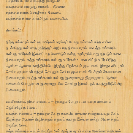
நித்தசங் காரம் உறக்கத்து நீள்மூடம்
வைத்தசங் காரமுஞ் சாக்கிரா தீதமாம்
சுத்தசங் காரத் தொழிலற்ற கேவலம்
உய்த்தசங் காரம் பரன்அருள் உண்மையே.
விளக்கம்:
நித்த சங்காரம் என்பது உயிர்கள் உறங்கும் போது தம்மைச் சுற்றி என்ன
நடக்கிறது என்பதை முற்றிலும் அறியாத நிலையாகும். வைத்த சங்காரம்
என்பது உயிர்கள் இளைப்பாற வேண்டும் என்று உறங்கும்போது ஏற்படும் கனவு
நிலையாகும். சுத்த சங்காரம் என்பது உயிர்கள் உடலை விட்டு உயிர் பிரிந்த
ஆன்மா ஆணவ மலத்திலேயே இருந்து பிறக்கவும் முடியாமல் இறைவனிடமும்
செல்ல முடியாமல் எந்தச் செயலும் செய்ய முடியாமல் கிடக்கும் கேவலமான
நிலையாகும். உய்த்த சங்காரம் என்பது இறைவனது திருவருளால் ஆன்மா
உண்மைப் பொருளான இறைவனுடனே சென்று இரண்டறக் கலந்துவிடுகின்ற
நிலையாகும்.
உள்விளக்கம்: நித்த சங்காரம் – தூங்கும் போது நான் என்ற எண்ணம்
அழிந்திருந்த நிலை.
வைத்த சங்காரம் – தூங்கும் போது கனவில் எல்லாம் தன்னுடையது போல்
இருக்கும் ஆனால் விழித்ததும் எதுவும் தனது இல்லை என்று அனைத்தும்
அழிந்த நிலை.
சுத்த சங்காரம் – உடல் அழிந்த பின் ஆத்மா தான் என்ற அகங்காரத்தினால்