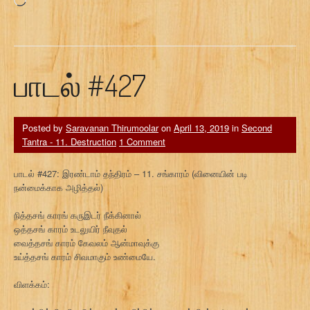
பாடல் #427
Posted by
Saravanan Thirumoolar
on
April 13, 2019
in
Second
Tantra - 11. Destruction
1 Comment
பாடல் #427: இரண்டாம் தந்திரம் – 11. சங்காரம் (வினையின் படி
நன்மைக்காக அழித்தல்)
நித்தசங் காரங் கருஇடர் நீக்கினால்
ஒத்தசங் காரம் உடலுயிர் நீவுதல்
வைத்தசங் காரம் கேவலம் ஆன்மாவுக்கு
உய்த்தசங் காரம் சிவமாகும் உண்மையே.
விளக்கம்: