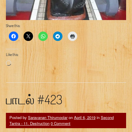
Share this:
Like this:
Loading…
பாடல் #423
Posted by
Saravanan Thirumoolar
on
April 6, 2019
in
Second
Tantra - 11. Destruction
0 Comment