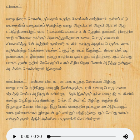
விளக்கம்:
மழை நீரைக் கொண்டிருப்பதால் கருத்த மேகங்கள் காற்றினால் தள்ளப்பட்டு
மலைகளின் மழையாகப் பொழிந்து மழை அருவியாகி அருவி ஆறாகி ஆறு
எட்டுத்திசையிலும் உள்ள நிலங்களிலெல்லாம் பரவி ஆற்றின் தண்ணீர் நிலத்தில்
ஊறி உயிர்களை காக்கும் அனைத்துவிதமான உணவு பொருட்களையும்
விளைவித்து பின் ஆற்றின் தண்ணீர் கடலில் கலந்து அதுவே பெருங்கடலாக
உருவெடுத்து நிலங்களையெல்லாம் சூழ்ந்து கடல் இருக்கும். வினையின் படி
நன்மைக்காக இறைவன் தனது சக்தியை ஓம் எனும் மந்திரத்தை பதம் செய்து
யாகக் குண்டத்தின் மேலெழும்பி வரும் சிறிய நெருப்பினால் அழித்து தன்னுள்
அடக்கிக் கொள்கிறான் இறைவன்.
உள்விளக்கம்: நல்வினையின் காரணமாக கருத்த மேகங்கள் அழிந்து
மழையாகப்பொழிகிறது. மழைநீர் நிலங்களுக்கு பரவி உணவு பொருட்களை
உற்பத்தி செய்ய அழிந்து போகின்றது. மீதம் இருக்கும் நல்ல மழை நீர் கடலினில்
கலந்து அழிந்து உப்பு நீராகிறது. அந்த நீர் மீண்டும் அழிந்து கருத்த நீர்
இருக்கும் மேகமாகின்றது. இது போல் உலகத்தில் நடக்கும் பல அழிவுகளும்
உலக நன்மைக்காக இறைவன் ஓம் என்னும் மந்திரத்தை பதம் செய்து உலகம்
என்னும் குண்டத்தில் அக்னியை உருவாக்கி செய்கின்றான்.