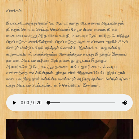
விளக்கம்:
இறைவனிடமிருந்து தோன்றிய ஆன்மா தனது ஆசைகளை அனுபவித்துத்
தீர்த்துக் கொள்ள செய்யும் செயலினால் சேரும் வினைகளைத் தீர்க்க
மாயையை வைத்து அந்த வினைகள் தீர உடலையும் ஆன்மாவிற்கு கொடுத்துப்
பிறவி எடுக்க வைக்கின்றான். பிறவி எடுத்த ஆன்மா வினைச் சுழலில் சிக்கி
மீண்டும் மீண்டும் பிறவி எடுத்துக் கொண்டே இருக்கக் கூடாது என்கிற
கருணையினால் உலகத்திலுள்ள அனைத்திலும் கலந்து இருக்கும் இறைவன்
தன்னை அடையும் வழிகள் அறிந்த கலந்து குருவாய் இருக்கும்
அடியார்களோடு சேர வைத்து தன்னை எப்போதும் நினைக்கக் கூடிய
எண்ணத்தை வைக்கின்றான். இறைவனின் சிந்தனையிலேயே இருப்பதால்
மாயை அழிந்து நான் என்கின்ற அகங்காரம் அழிந்து ஆன்மா மீண்டும் தம்மை
வந்து அடையும் மெய்யுணர்வு வரச் செய்கிறான் இறைவன்.