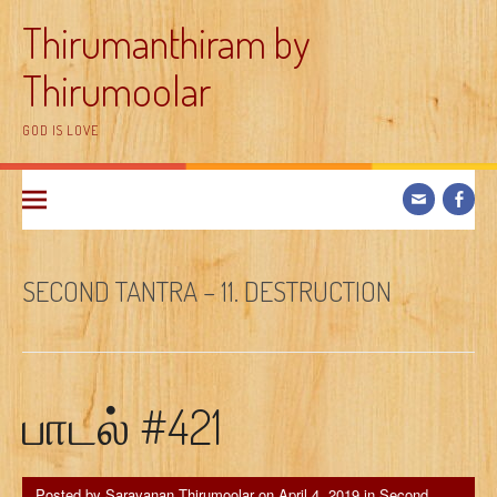
Skip
Thirumanthiram by
to
content
Thirumoolar
GOD IS LOVE
SECOND TANTRA – 11. DESTRUCTION
பாடல் #421
Posted by
Saravanan Thirumoolar
on
April 4, 2019
in
Second