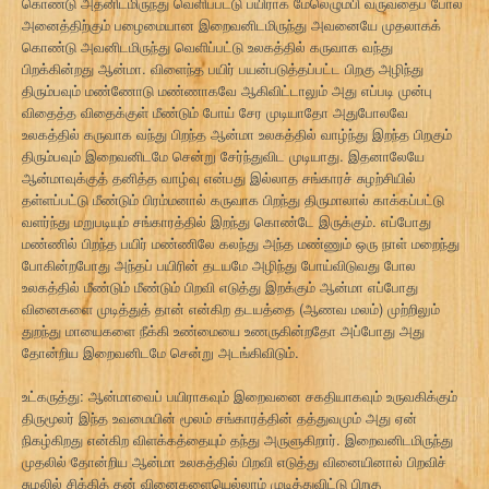
கொண்டு அதனிடமிருந்து வெளிப்பட்டு பயிராக மேலெழும்பி வருவதைப் போல
அனைத்திற்கும் பழைமையான இறைவனிடமிருந்து அவனையே முதலாகக்
கொண்டு அவனிடமிருந்து வெளிப்பட்டு உலகத்தில் கருவாக வந்து
பிறக்கின்றது ஆன்மா. விளைந்த பயிர் பயன்படுத்தப்பட்ட பிறகு அழிந்து
திரும்பவும் மண்ணோடு மண்ணாகவே ஆகிவிட்டாலும் அது எப்படி முன்பு
விதைத்த விதைக்குள் மீண்டும் போய் சேர முடியாதோ அதுபோலவே
உலகத்தில் கருவாக வந்து பிறந்த ஆன்மா உலகத்தில் வாழ்ந்து இறந்த பிறகும்
திரும்பவும் இறைவனிடமே சென்று சேர்ந்துவிட முடியாது. இதனாலேயே
ஆன்மாவுக்குத் தனித்த வாழ்வு என்பது இல்லாத சங்காரச் சுழற்சியில்
தள்ளப்பட்டு மீண்டும் பிரம்மனால் கருவாக பிறந்து திருமாலால் காக்கப்பட்டு
வளர்ந்து மறுபடியும் சங்காரத்தில் இறந்து கொண்டே இருக்கும். எப்போது
மண்ணில் பிறந்த பயிர் மண்ணிலே கலந்து அந்த மண்ணும் ஒரு நாள் மறைந்து
போகின்றபோது அந்தப் பயிரின் தடயமே அழிந்து போய்விடுவது போல
உலகத்தில் மீண்டும் மீண்டும் பிறவி எடுத்து இறக்கும் ஆன்மா எப்போது
வினைகளை முடித்துத் தான் என்கிற தடயத்தை (ஆணவ மலம்) முற்றிலும்
துறந்து மாயைகளை நீக்கி உண்மையை உணருகின்றதோ அப்போது அது
தோன்றிய இறைவனிடமே சென்று அடங்கிவிடும்.
உட்கருத்து: ஆன்மாவைப் பயிராகவும் இறைவனை சகதியாகவும் உருவகிக்கும்
திருமூலர் இந்த உவமையின் மூலம் சங்காரத்தின் தத்துவமும் அது ஏன்
நிகழ்கிறது என்கிற விளக்கத்தையும் தந்து அருளுகிறார். இறைவனிடமிருந்து
முதலில் தோன்றிய ஆன்மா உலகத்தில் பிறவி எடுத்து வினையினால் பிறவிச்
சுழலில் சிக்கித் தன் வினைகளையெல்லாம் முடித்துவிட்டு பிறகு