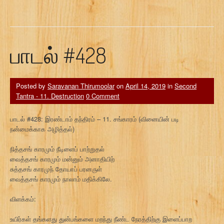
பாடல் #428
Posted by
Saravanan Thirumoolar
on
April 14, 2019
in
Second
Tantra - 11. Destruction
0 Comment
பாடல் #428: இரண்டாம் தந்திரம் – 11. சங்காரம் (வினையின் படி
நன்மைக்காக அழித்தல்)
நித்தசங் காரமும் நீடிளைப் பாற்றுதல்
வைத்தசங் காரமும் மன்னும் அனாதியிற்
சுத்தசங் காரமுந் தோயாப் பரனருள்
வைத்தசங் காரமும் நாலாம் மதிக்கிலே.
விளக்கம்:
உயிர்கள் தங்களது துன்பங்களை மறந்து நீண்ட நேரத்திற்கு இளைப்பாற