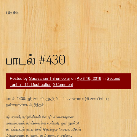
Like this:
பாடல் #430
Posted by
Saravanan Thirumoolar
on
April 16, 2019
in
Second
Tantra - 11. Destruction
0 Comment
பாடல் #430: இரண்டாம் தந்திரம் – 11. சங்காரம் (வினையின் படி
நன்மைக்காக அழித்தல்)
தீயவைத் தார்மின்கள் சேரும் வினைதனை
மாயம்வைத் தான்வைத்த வன்பதி ஒன்றுண்டு
காயம்வைத் தான்கலந் தெங்கும் நினைப்பதோர்
ஆயம்வைத் தாயுணர்வு ஆரவைத் தானே.