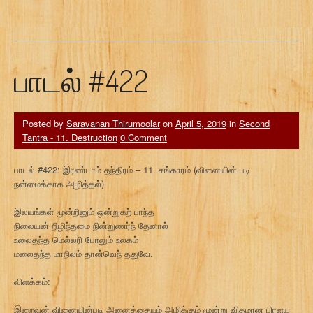
பாடல் #422
Posted by
Saravanan Thirumoolar
on
April 5, 2019
in
Second
Tantra - 11. Destruction
0 Comment
பாடல் #422: இரண்டாம் தந்திரம் – 11. சங்காரம் (வினையின் படி
நன்மைக்காக அழித்தல்)
இலயங்கள் மூன்றினும் ஒன்றுகற் பாந்த
நிலையன் றிழிந்தமை நின்றுணர்ந் தேனால்
உலைதந்த மெல்லரி போலும் உலகம்
மலைதந்த மாநிலம் தான்வெந் ததுவே.
விளக்கம்:
இறைவன் வினையின்படி அனைத்தையும் அழிக்கும் மூன்று விதமான பிரளய