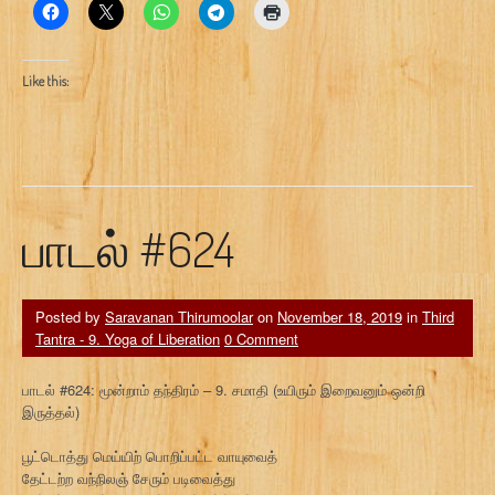
Like this:
பாடல் #624
Posted by
Saravanan Thirumoolar
on
November 18, 2019
in
Third
Tantra - 9. Yoga of Liberation
0 Comment
பாடல் #624: மூன்றாம் தந்திரம் – 9. சமாதி (உயிரும் இறைவனும் ஒன்றி
இருத்தல்)
பூட்டொத்து மெய்யிற் பொறிப்பட்ட வாயுவைத்
தேட்டற்ற வந்நிலஞ் சேரும் படிவைத்து