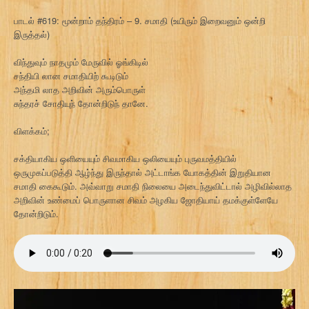
பாடல் #619: மூன்றாம் தந்திரம் – 9. சமாதி (உயிரும் இறைவனும் ஒன்றி
இருத்தல்)
விந்துவும் நாதமும் மேருவில் ஓங்கிடில்
சந்தியி லான சமாதியிற் கூடிடும்
அந்தமி லாத அறிவின் அரும்பொருள்
சுந்தரச் சோதியுந் தோன்றிடுந் தானே.
விளக்கம்;
சக்தியாகிய ஒளியையும் சிவமாகிய ஒலியையும் புருவமத்தியில்
ஒருமுகப்படுத்தி ஆழ்ந்து இருந்தால் அட்டாங்க யோகத்தின் இறுதியான
சமாதி கைகூடும். அவ்வாறு சமாதி நிலையை அடைந்துவிட்டால் அழிவில்லாத
அறிவின் உண்மைப் பொருளான சிவம் அழகிய ஜோதியாய் தமக்குள்ளேயே
தோன்றிடும்.