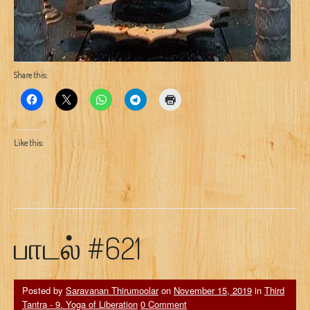
Share this:
Like this:
பாடல் #621
Posted by
Saravanan Thirumoolar
on
November 15, 2019
in
Third
Tantra - 9. Yoga of Liberation
0 Comment