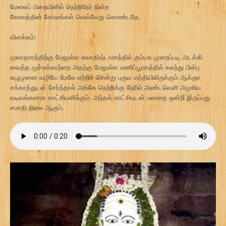
மேலைப் பிறையினில் நெற்றிநேர் நின்ற
கோலத்தின் கோலங்கள் வெவ்வேறு கொண்டதே.
விளக்கம்:
மூலாதாரத்திற்கு மேலுள்ள சுவாதிஷ்டானத்தில் கும்பக முறைப்படி அடக்கி
வைத்த மூச்சுக்காற்றை அதற்கு மேலுள்ள மணிப்பூரகத்தில் கலந்து பின்பு
சுழுமுனை வழியே மேலே ஏற்றிச் சென்று புருவ மத்தியிலிருக்கும் ஆக்ஞா
சக்கரத்துடன் சேர்த்தால் அங்கே நெற்றிக்கு நேரில் அண்டவெளி அழகிய
வடிவங்களாக காட்சியளிக்கும். அந்தக் காட்சியுடன் மனதை ஒன்றி இருப்பது
சமாதி நிலை ஆகும்.