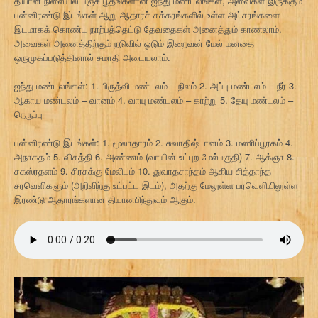
தியான நிலையில் பஞ்ச பூதங்களான ஐந்து மண்டலங்கள், அவைகள் இருக்கும்
பன்னிரண்டு இடங்கள் ஆறு ஆதாரச் சக்கரங்களில் உள்ள அட்சரங்களை
இடமாகக் கொண்ட நாற்பத்தெட்டு தேவதைகள் அனைத்தும் காணலாம்.
அவைகள் அனைத்திற்கும் நடுவில் ஓடும் இறைவன் மேல் மனதை
ஒருமுகப்படுத்தினால் சமாதி அடையலாம்.
ஐந்து மண்டலங்கள்: 1. பிருத்வி மண்டலம் – நிலம் 2. அப்பு மண்டலம் – நீர் 3.
ஆகாய மண்டலம் – வானம் 4. வாயு மண்டலம் – காற்று 5. தேயு மண்டலம் –
நெருப்பு
பன்னிரண்டு இடங்கள்: 1. மூலாதாரம் 2. சுவாதிஷ்டானம் 3. மணிப்பூரகம் 4.
அநாகதம் 5. விசுத்தி 6. அண்ணம் (வாயின் உட்புற மேல்பகுதி) 7. ஆக்ஞா 8.
சகஸ்ரதளம் 9. சிரசுக்கு மேலிடம் 10. துவாதசாந்தம் ஆகிய சித்தாந்த
சரவெளிகளும் (அறிவிற்கு உட்பட்ட இடம்), அதற்கு மேலுள்ள பரவெளியிலுள்ள
இரண்டு ஆதாரங்களான தியானபிந்துவும் ஆகும்.