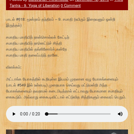
Tantra - 9. Yoga of Liberation
0 Comment
பாடல் #618: மூன்றாம் தந்திரம் – 9. சமாதி (உயிரும் இறைவனும் ஒன்றி
இருத்தல்)
சமாதிய மாதியிற் றான்சொல்லக் கேட்டிற்
சமாதிய மாதியிற் றானெட்டுச் சித்தி
சமாதிய மாதியில் தங்கினோர்க் கன்றே
சமாதிய மாதி தலைப்படுந் தானே.
விளக்கம்;
அட்டாங்க யோகத்தில் கூறியுள்ள இயமம் முதலான ஏழு யோகங்களையும்
(பாடல் #549 இல் உள்ளபடி) முறையாக செய்வது மட்டுமன்றி அந்த
யோகங்களையும் தவறாமல் கடைபிடித்தால் எட்டாவது யோகமான சமாதியும்
கைகூடும். அவ்வாறு கைகூடிவிட்டால் எட்டுவித சித்திகளும் கைவரப் பெறும்.