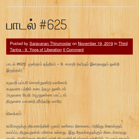
பாடல் #625
Posted by
Saravanan Thirumoolar
on
November 19, 2019
in
Third
Tantra - 9. Yoga of Liberation
0 Comment
பாடல் #625: மூன்றாம் தந்திரம் – 9. சமாதி (உயிரும் இறைவனும் ஒன்றி
இருத்தல்)
உருவறி யும்பரி சொன்றுண்டு வானோர்
கருவரை பற்றிக் கடைந்தமு துண்டார்
அருவரை யேறி அமுதுண்ண மாட்டார்
திருவரை யாமனந் தீர்ந்தற்ற வாறே.
விளக்கம்:
உயிர்களுக்கு தியானத்தின் மூலம் உண்மை நிலையை அறிந்து கொள்ளும்
வாய்ப்பு திருவருளால் பரிசாக உள்ளது. இது தேவர்களுக்கும் கிடைக்காதது.
குண்டலினியினை சிரசில் ஏற்றி தியானித்திருந்தால் உச்சியில் அமுதம் ஊறும்.