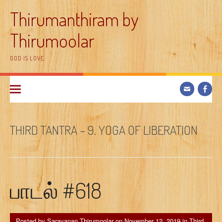
Skip
Thirumanthiram by
to
content
Thirumoolar
GOD IS LOVE
THIRD TANTRA – 9. YOGA OF LIBERATION
பாடல் #618
Posted by
Saravanan Thirumoolar
on
November 12, 2019
in
Third