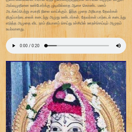
அவ்வமுதினை உண்போர்க்கு முடிவில்லாத ஆசை கொண்ட மனம்
அடங்கப்பெற்று சமாதி நிலை வாய்க்கும். இந்த முறை அறியாத தேவர்கள்
திருப்பாற்கடலைக் கடைந்து அமுது உண்டார்கள். தேவர்கள் பாற்கடல் கடைந்து
எடுத்த அமுதை விட நாம் தியானம் செய்து உச்சியில் ஊறச்செய்யும் அமுதம்
உயர்வானது.