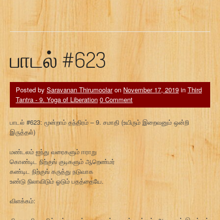
பாடல் #623
Posted by
Saravanan Thirumoolar
on
November 17, 2019
in
Third
Tantra - 9. Yoga of Liberation
0 Comment
பாடல் #623: மூன்றாம் தந்திரம் – 9. சமாதி (உயிரும் இறைவனும் ஒன்றி
இருத்தல்)
மண்டலம் ஐந்து வரைகளும் ஈராறு
கொண்டிட நிற்குங் குடிகளும் ஆறெண்மர்
கண்டிட நிற்குங் கருத்து நடுவாக
உண்டு நிலாவிடும் ஓடும் பதத்தையே.
விளக்கம்: