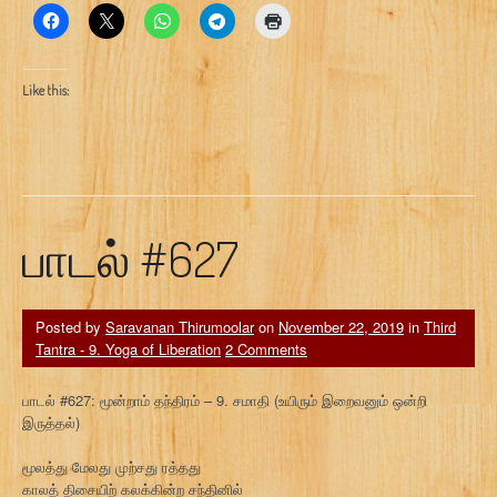
Like this:
பாடல் #627
Posted by
Saravanan Thirumoolar
on
November 22, 2019
in
Third
Tantra - 9. Yoga of Liberation
2 Comments
பாடல் #627: மூன்றாம் தந்திரம் – 9. சமாதி (உயிரும் இறைவனும் ஒன்றி
இருத்தல்)
மூலத்து மேலது முற்சது ரத்தது
காலத் திசையிற் கலக்கின்ற சந்தினில்