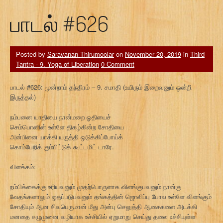
பாடல் #626
Posted by
Saravanan Thirumoolar
on
November 20, 2019
in
Third
Tantra - 9. Yoga of Liberation
0 Comment
பாடல் #626: மூன்றாம் தந்திரம் – 9. சமாதி (உயிரும் இறைவனும் ஒன்றி
இருத்தல்)
நம்பனை யாதியை நான்மறை ஓதியைச்
செம்பொனின் உள்ளே திகழ்கின்ற சோதியை
அன்பினை யாக்கி யருத்தி ஒடுக்கிப்போய்க்
கொம்பேறிக் கும்பிட்டுக் கூட்டமிட் டாரே.
விளக்கம்:
நம்பிக்கைக்கு உரியவனும் முதற்பொருளாக விளங்குபவனும் நான்கு
வேதங்களாலும் ஒதப்படுபவனும் தங்கத்தின் ஜொலிப்பு போல உள்ளே விளங்கும்
சோதியும் ஆன சிவபெருமான் மீது அன்பு செலுத்தி ஆசைகளை அடக்கி
மனதை சுழுமுனை வழியாக உச்சியில் ஏறுமாறு செய்து தலை உச்சியுள்ள