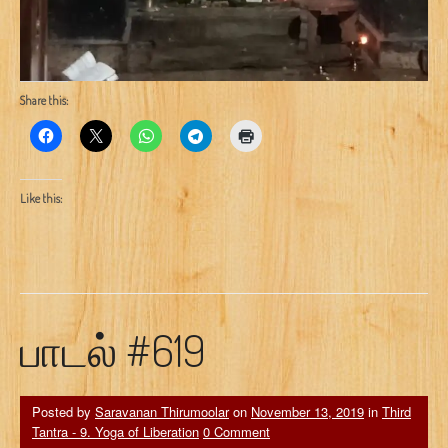
Share this:
Like this:
பாடல் #619
Posted by
Saravanan Thirumoolar
on
November 13, 2019
in
Third
Tantra - 9. Yoga of Liberation
0 Comment