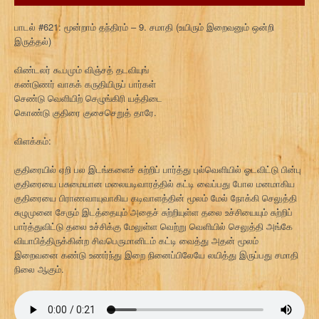
பாடல் #621: மூன்றாம் தந்திரம் – 9. சமாதி (உயிரும் இறைவனும் ஒன்றி
இருத்தல்)
விண்டலர் கூபமும் விஞ்சத் தடவியுங்
கண்டுணர் வாகக் கருதியிருப் பார்கள்
செண்டு வெளியிற் செழுங்கிரி யத்திடை
கொண்டு குதிரை குசைசெறுத் தாரே.
விளக்கம்:
குதிரையில் ஏறி பல இடங்களைச் சுற்றிப் பார்த்து புல்வெளியில் ஓடவிட்டு பின்பு
குதிரையை பசுமையான மலையடிவாரத்தில் கட்டி வைப்பது போல மனமாகிய
குதிரையை பிராணவாயுவாகிய கடிவாளத்தின் மூலம் மேல் நோக்கி செலுத்தி
சுழுமுனை சேரும் இடத்தையும் அதைச் சுற்றியுள்ள தலை உச்சியையும் சுற்றிப்
பார்த்துவிட்டு தலை உச்சிக்கு மேலுள்ள வெற்று வெளியில் செலுத்தி அங்கே
வியாபித்திருக்கின்ற சிவபெருமானிடம் கட்டி வைத்து அதன் மூலம்
இறைவனை கண்டு உணர்ந்து இறை நினைப்பிலேயே லயித்து இருப்பது சமாதி
நிலை ஆகும்.