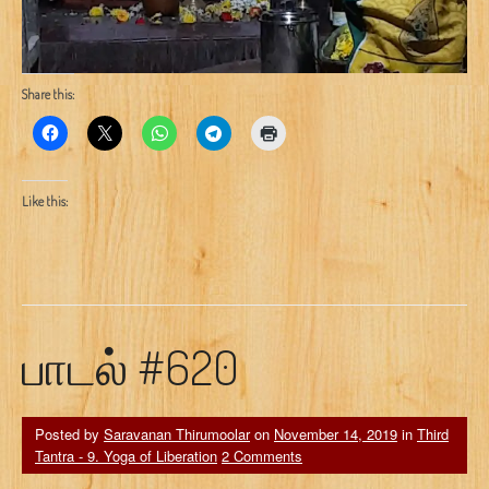
Share this:
Like this:
பாடல் #620
Posted by
Saravanan Thirumoolar
on
November 14, 2019
in
Third
Tantra - 9. Yoga of Liberation
2 Comments