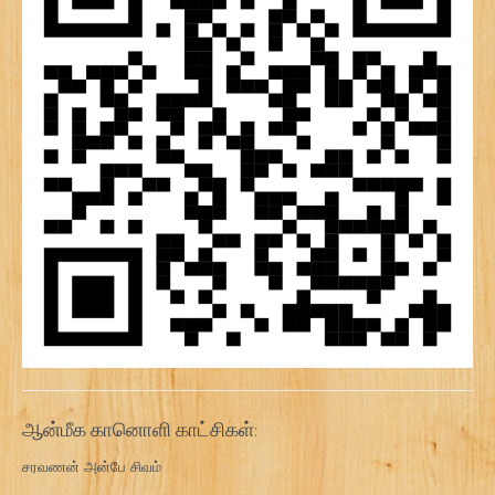
ஆன்மீக கானொளி காட்சிகள்:
சரவணன் அன்பே சிவம்