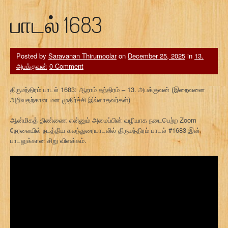
பாடல் 1683
Posted by
Saravanan Thirumoolar
on
December 25, 2025
in
13.
அபக்குவன்
0 Comment
திருமந்திரம் பாடல் 1683: ஆறாம் தந்திரம் – 13. அபக்குவன் (இறைவனை
அறிவதற்கான மன முதிர்ச்சி இல்லாதவர்கள்)
ஆன்மிகத் திண்ணை என்னும் அமைப்பின் வழியாக நடைபெற்ற Zoom
நேரலையில் நடத்திய கலந்துரையாடலில் திருமந்திரம் பாடல் #1683 இன்
பாடலுக்கான சிறு விளக்கம்.