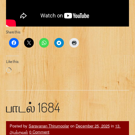
Share this:
Like this:
Loading…
பாடல் 1684
Posted by
Saravanan Thirumoolar
on
December 25, 2025
in
13.
அபக்குவன்
0 Comment