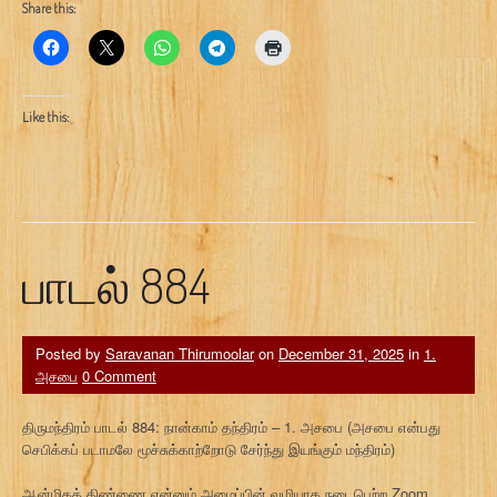
Share this:
Like this:
பாடல் 884
Posted by
Saravanan Thirumoolar
on
December 31, 2025
in
1.
அசபை
0 Comment
திருமந்திரம் பாடல் 884: நான்காம் தந்திரம் – 1. அசபை (அசபை என்பது
செபிக்கப் படாமலே மூச்சுக்காற்றோடு சேர்ந்து இயங்கும் மந்திரம்)
ஆன்மிகத் திண்ணை என்னும் அமைப்பின் வழியாக நடைபெற்ற Zoom