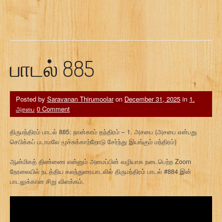
பாடல் 885
Posted by
Saravanan Thirumoolar
on
December 31, 2025
in
1.
அசபை
0 Comment
திருமந்திரம் பாடல் 885: நான்காம் தந்திரம் – 1. அசபை (அசபை என்பது
செபிக்கப் படாமலே மூச்சுக்காற்றோடு சேர்ந்து இயங்கும் மந்திரம்)
ஆன்மிகத் திண்ணை என்னும் அமைப்பின் வழியாக நடைபெற்ற Zoom
நேரலையில் நடத்திய கலந்துரையாடலில் திருமந்திரம் பாடல் #884 இன்
பாடலுக்கான சிறு விளக்கம்.