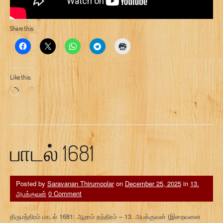
Share this:
Like this:
Loading…
பாடல் 1681
Posted by
Saravanan Thirumoolar
on
December 25, 2025
in
13.
அபக்குவன்
0 Comment
திருமந்திரம் பாடல் 1681: ஆறாம் தந்திரம் – 13. அபக்குவன் (இறைவனை