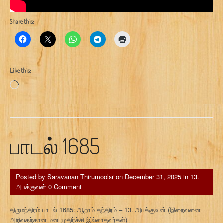
Share this:
Like this:
Loading…
பாடல் 1685
Posted by
Saravanan Thirumoolar
on
December 31, 2025
in
13.
அபக்குவன்
0 Comment
திருமந்திரம் பாடல் 1685: ஆறாம் தந்திரம் – 13. அபக்குவன் (இறைவனை
அறிவதற்கான மன முதிர்ச்சி இல்லாதவர்கள்)