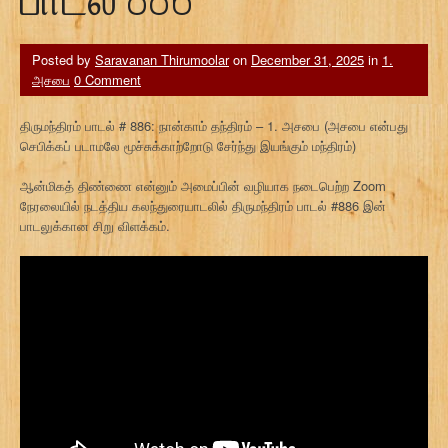
Posted by
Saravanan Thirumoolar
on
December 31, 2025
in
1.
அசபை
0 Comment
திருமந்திரம் பாடல் # 886: நான்காம் தந்திரம் – 1. அசபை (அசபை என்பது
செபிக்கப் படாமலே மூச்சுக்காற்றோடு சேர்ந்து இயங்கும் மந்திரம்)
ஆன்மிகத் திண்ணை என்னும் அமைப்பின் வழியாக நடைபெற்ற Zoom
நேரலையில் நடத்திய கலந்துரையாடலில் திருமந்திரம் பாடல் #886 இன்
பாடலுக்கான சிறு விளக்கம்.