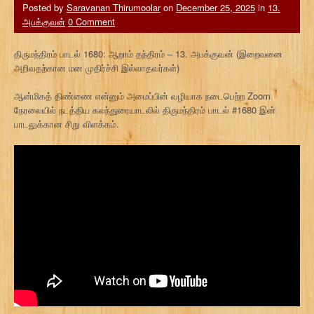
Posted by
Saravanan Thirumoolar
on
December 25, 2025
in
13.
அபக்குவன்
0 Comment
திருமந்திரம் பாடல் 1680: ஆறாம் தந்திரம் – 13. அபக்குவன் (இறைவனை
அறிவதற்கான மன முதிர்ச்சி இல்லாதவர்கள்)
ஆன்மிகத் திண்ணை என்னும் அமைப்பின் வழியாக நடைபெற்ற Zoom
நேரலையில் நடத்திய கலந்துரையாடலில் திருமந்திரம் பாடல் #1680 இன்
பாடலுக்கான சிறு விளக்கம்.