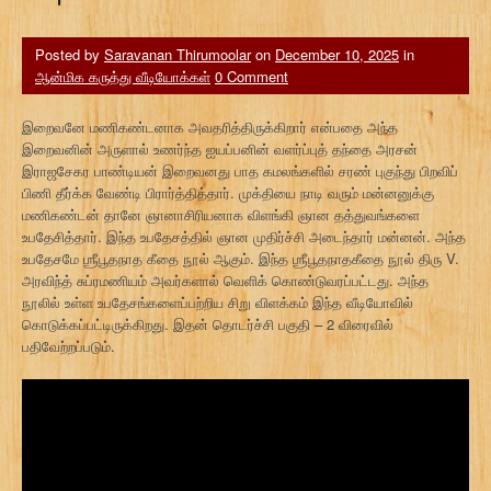
Posted by
Saravanan Thirumoolar
on
December 10, 2025
in
ஆன்மிக கருத்து வீடியோக்கள்
0 Comment
இறைவனே மணிகண்டனாக அவதரித்திருக்கிறார் என்பதை அந்த
இறைவனின் அருளால் உணர்ந்த ஐயப்பனின் வளர்ப்புத் தந்தை அரசன்
இராஜசேகர பாண்டியன் இறைவனது பாத கமலங்களில் சரண் புகுந்து பிறவிப்
பிணி தீர்க்க வேண்டி பிரார்த்தித்தார். முக்தியை நாடி வரும் மன்னனுக்கு
மணிகண்டன் தானே ஞானாசிரியனாக விளங்கி ஞான தத்துவங்களை
உபதேசித்தார். இந்த உபதேசத்தில் ஞான முதிர்ச்சி அடைந்தார் மன்னன். அந்த
உபதேசமே ஶ்ரீபூதநாத கீதை நூல் ஆகும். இந்த ஶ்ரீபூதநாதகீதை நூல் திரு V.
அரவிந்த் சுப்ரமணியம் அவர்களால் வெளிக் கொண்டுவரப்பட்டது. அந்த
நூலில் உள்ள உபதேசங்களைப்பற்றிய சிறு விளக்கம் இந்த வீடியோவில்
கொடுக்கப்பட்டிருக்கிறது. இதன் தொடர்ச்சி பகுதி – 2 விரைவில்
பதிவேற்றப்படும்.