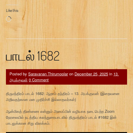
Like this:
Loading…
பாடல் 1682
Posted by
Saravanan Thirumoolar
on
December 25, 2025
in
13.
அபக்குவன்
0 Comment
திருமந்திரம் பாடல் 1682: ஆறாம் தந்திரம் – 13. அபக்குவன் (இறைவனை
அறிவதற்கான மன முதிர்ச்சி இல்லாதவர்கள்)
ஆன்மிகத் திண்ணை என்னும் அமைப்பின் வழியாக நடைபெற்ற Zoom
நேரலையில் நடத்திய கலந்துரையாடலில் திருமந்திரம் பாடல் #1682 இன்
பாடலுக்கான சிறு விளக்கம்.