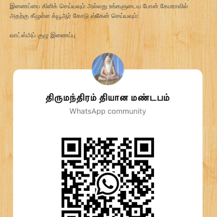
இணைப்பை கிளிக் செய்யவும் அல்லது உங்களுடைய போன் கேமராவில்
அதற்கு கீழுள்ள க்யூஆர் கோடு ஸ்கேன் செய்யவும்:
வாட்ஸ்அப் குழு இணைப்பு