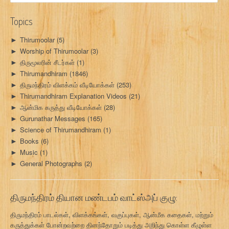
g
Topics
a
Thirumoolar
(5)
►
t
Worship of Thirumoolar
(3)
►
i
திருமூலரின் சீடர்கள்
(1)
►
Thirumandhiram
(1846)
►
o
திருமந்திரம் விளக்கம் வீடியோக்கள்
(253)
►
Thirumandhiram Explanation Videos
(21)
►
n
ஆன்மிக கருத்து வீடியோக்கள்
(28)
►
Gurunathar Messages
(165)
►
Science of Thirumandhiram
(1)
►
Books
(6)
►
Music
(1)
►
General Photographs
(2)
►
திருமந்திரம் தியான மண்டபம் வாட்ஸ்அப் குழு:
திருமந்திரம் பாடல்கள், விளக்கங்கள், வகுப்புகள், ஆன்மீக கதைகள், மற்றும்
கருத்துக்கள் போன்றவற்றை தினந்தோறும் படித்து அறிந்து கொள்ள கீழுள்ள