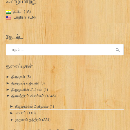
மொழி மாற்று
தமிழ்
TA
English
EN
தேடல்…
இதற்காகத்
தேடு:
தலைப்புகள்
திருமூலர்
(5)
►
திருமூலர் வழிபாடு
(3)
►
திருமூலரின் சீடர்கள்
(1)
►
திருமந்திரம் விளக்கம்
(1846)
▼
திருமந்திரம் அறிமுகம்
(1)
►
பாயிரம்
(113)
►
முதலாம் தந்திரம்
(224)
▼