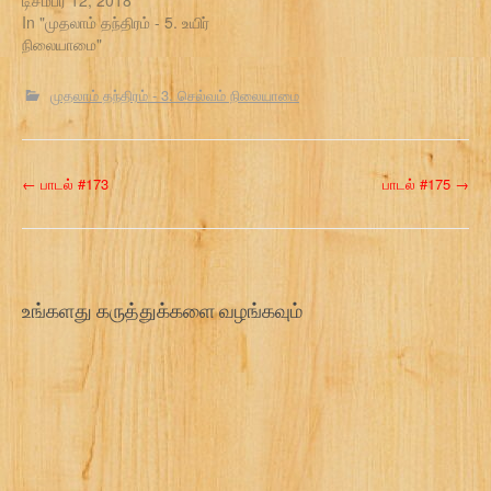
டிசம்பர் 12, 2018
In "முதலாம் தந்திரம் - 5. உயிர்
நிலையாமை"
முதலாம் தந்திரம் - 3. செல்வம் நிலையாமை
P
←
பாடல் #173
பாடல் #175
→
o
s
t
உங்களது கருத்துக்களை வழங்கவும்
n
a
v
i