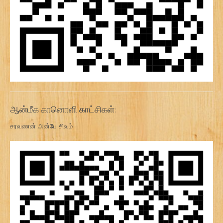
ஆன்மீக கானொளி காட்சிகள்:
சரவணன் அன்பே சிவம்