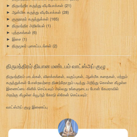
திருமந்திர கருத்து வீடியோக்கள்
(21)
►
ஆன்மிக கருத்து வீடியோக்கள்
(28)
►
குருநாதர் கருத்துக்கள்
(165)
►
திருமந்திர அறிவியல்
(1)
►
புத்தகங்கள்
(6)
►
இசை
(1)
►
திருமூலர் புகைப்படங்கள்
(2)
►
திருமந்திரம் தியான மண்டபம் வாட்ஸ்அப் குழு:
திருமந்திரம் பாடல்கள், விளக்கங்கள், வகுப்புகள், ஆன்மீக கதைகள், மற்றும்
கருத்துக்கள் போன்றவற்றை தினந்தோறும் படித்து அறிந்து கொள்ள கீழுள்ள
இணைப்பை கிளிக் செய்யவும் அல்லது உங்களுடைய போன் கேமராவில்
அதற்கு கீழுள்ள க்யூஆர் கோடு ஸ்கேன் செய்யவும்:
வாட்ஸ்அப் குழு இணைப்பு