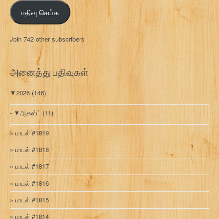
ஞ்
பதிவு செய்க
ச
ல்
மு
Join 742 other subscribers
க
வ
ரி
அனைத்து பதிவுகள்
▼
2026
(146)
▼
ஆகஸ்ட்
(11)
பாடல் #1819
பாடல் #1818
பாடல் #1817
பாடல் #1816
பாடல் #1815
பாடல் #1814