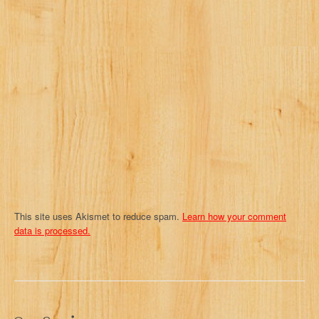
g
a
t
i
o
n
This site uses Akismet to reduce spam.
Learn how your comment
data is processed.