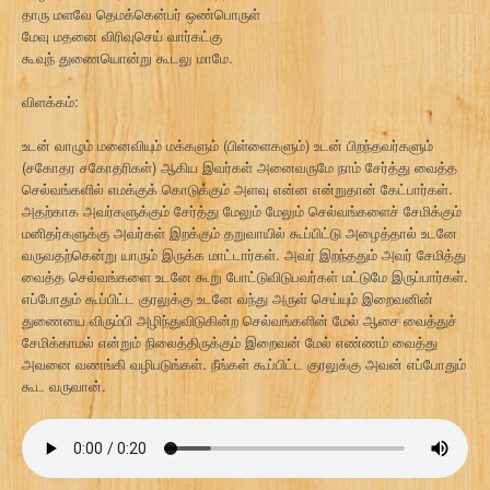
தாரு மளவே தெமக்கென்பர் ஒண்பொருள்
மேவு மதனை விரிவுசெய் வார்கட்கு
கூவுந் துணையொன்று கூடலு மாமே.
விளக்கம்:
உடன் வாழும் மனைவியும் மக்களும் (பிள்ளைகளும்) உடன் பிறந்தவர்களும்
(சகோதர சகோதரிகள்) ஆகிய இவர்கள் அனைவருமே நாம் சேர்த்து வைத்த
செல்வங்களில் எமக்குக் கொடுக்கும் அளவு என்ன என்றுதான் கேட்பார்கள்.
அதற்காக அவர்களுக்கும் சேர்த்து மேலும் மேலும் செல்வங்களைச் சேமிக்கும்
மனிதர்களுக்கு அவர்கள் இறக்கும் தறுவாயில் கூப்பிட்டு அழைத்தால் உடனே
வருவதற்கென்று யாரும் இருக்க மாட்டார்கள். அவர் இறந்ததும் அவர் சேமித்து
வைத்த செல்வங்களை உடனே கூறு போட்டுவிடுபவர்கள் மட்டுமே இருப்பார்கள்.
எப்போதும் கூப்பிட்ட குரலுக்கு உடனே வந்து அருள் செய்யும் இறைவனின்
துணையை விரும்பி அழிந்துவிடுகின்ற செல்வங்களின் மேல் ஆசை வைத்துச்
சேமிக்காமல் என்றும் நிலைத்திருக்கும் இறைவன் மேல் எண்ணம் வைத்து
அவனை வணங்கி வழிபடுங்கள். நீங்கள் கூப்பிட்ட குரலுக்கு அவன் எப்போதும்
கூட வருவான்.