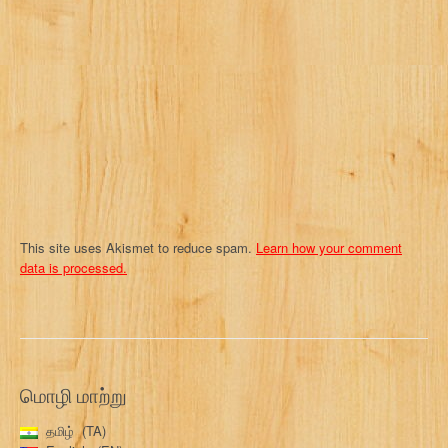
t
i
o
n
This site uses Akismet to reduce spam.
Learn how your comment
data is processed.
மொழி மாற்று
தமிழ்
TA