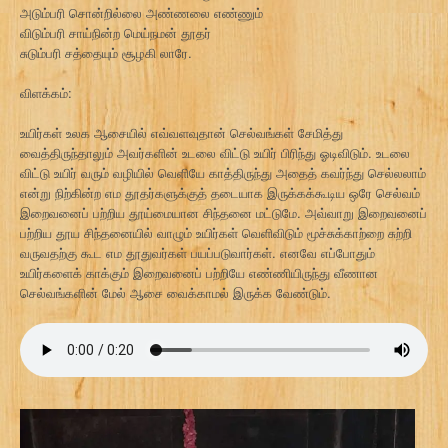
அடும்பரி சொன்றில்லை அண்ணலை எண்ணும்
விடும்பரி சாய்நின்ற மெய்நமன் தூதர்
சுடும்பரி சத்தையும் சூழகி லாரே.
விளக்கம்:
உயிர்கள் உலக ஆசையில் எவ்வளவுதான் செல்வங்கள் சேமித்து
வைத்திருந்தாலும் அவர்களின் உடலை விட்டு உயிர் பிரிந்து ஓடிவிடும். உடலை
விட்டு உயிர் வரும் வழியில் வெளியே காத்திருந்து அதைத் கவர்ந்து செல்லலாம்
என்று நிற்கின்ற எம தூதர்களுக்குத் தடையாக இருக்கக்கூடிய ஒரே செல்வம்
இறைவனைப் பற்றிய தூய்மையான சிந்தனை மட்டுமே. அவ்வாறு இறைவனைப்
பற்றிய தூய சிந்தனையில் வாழும் உயிர்கள் வெளிவிடும் மூச்சுக்காற்றை சுற்றி
வருவதற்கு கூட எம தூதுவர்கள் பயப்படுவார்கள். எனவே எப்போதும்
உயிர்களைக் காக்கும் இறைவனைப் பற்றியே எண்ணியிருந்து வீணான
செல்வங்களின் மேல் ஆசை வைக்காமல் இருக்க வேண்டும்.