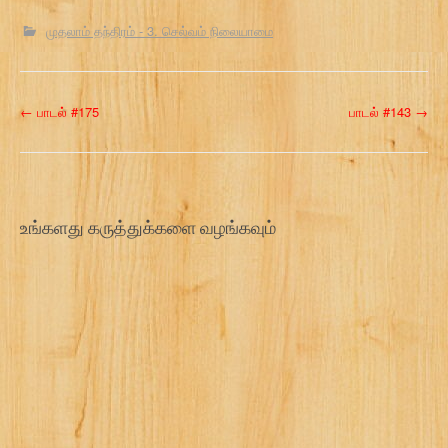
முதலாம் தந்திரம் - 3. செல்வம் நிலையாமை
P
←
பாடல் #175
பாடல் #143
→
o
s
t
உங்களது கருத்துக்களை வழங்கவும்
n
a
v
i
g
a