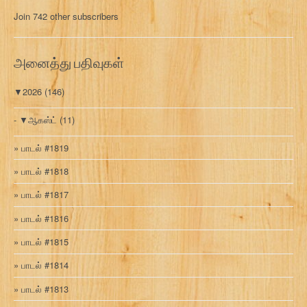
மு
Join 742 other subscribers
க
வ
ரி
அனைத்து பதிவுகள்
▼
2026
(146)
▼
ஆகஸ்ட்
(11)
பாடல் #1819
பாடல் #1818
பாடல் #1817
பாடல் #1816
பாடல் #1815
பாடல் #1814
பாடல் #1813