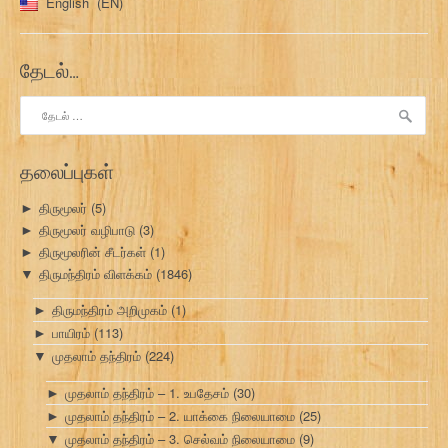
English
EN
தேடல்…
இதற்காகத்
தேடு:
தலைப்புகள்
திருமூலர்
(5)
►
திருமூலர் வழிபாடு
(3)
►
திருமூலரின் சீடர்கள்
(1)
►
திருமந்திரம் விளக்கம்
(1846)
▼
திருமந்திரம் அறிமுகம்
(1)
►
பாயிரம்
(113)
►
முதலாம் தந்திரம்
(224)
▼
முதலாம் தந்திரம் – 1. உபதேசம்
(30)
►
முதலாம் தந்திரம் – 2. யாக்கை நிலையாமை
(25)
►
முதலாம் தந்திரம் – 3. செல்வம் நிலையாமை
(9)
▼