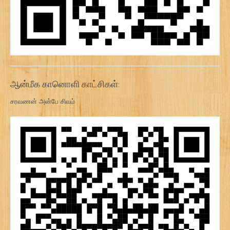
ஆன்மீக கானொளி காட்சிகள்:
சரவணன் அன்பே சிவம்