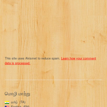
t
i
o
n
This site uses Akismet to reduce spam.
Learn how your comment
data is processed.
மொழி மாற்று
தமிழ்
TA
English
EN