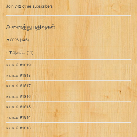
மு
Join 742 other subscribers
க
வ
ரி
அனைத்து பதிவுகள்
▼
2026
(146)
▼
ஆகஸ்ட்
(11)
பாடல் #1819
பாடல் #1818
பாடல் #1817
பாடல் #1816
பாடல் #1815
பாடல் #1814
பாடல் #1813