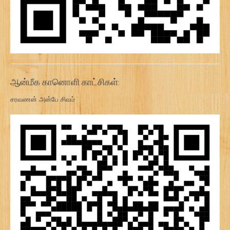
ஆன்மீக கானொளி காட்சிகள்:
சரவணன் அன்பே சிவம்