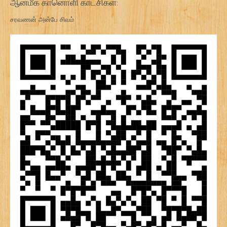
ஆன்மீக கானொளி காட்சிகள்:
சரவணன் அன்பே சிவம்