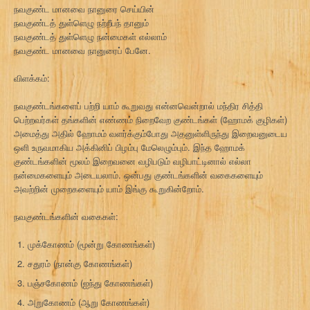
நவகுண்ட மானவை நானுரை செய்யின்
நவகுண்டத் துள்ளெழு நற்றீபந் தானும்
நவகுண்டத் துள்ளெழு நன்மைகள் எல்லாம்
நவகுண்ட மானவை நானுரைப் பேனே.
விளக்கம்:
நவகுண்டங்களைப் பற்றி யாம் கூறுவது என்னவென்றால் மந்திர சித்தி
பெற்றவர்கள் தங்களின் எண்ணம் நிறைவேற குண்டங்கள் (ஹோமக் குழிகள்)
அமைத்து அதில் ஹோமம் வளர்க்கும்போது அதனுள்ளிருந்து இறைவனுடைய
ஒளி உருவமாகிய அக்கினிப் பிழம்பு மேலெழும்பும். இந்த ஹோமக்
குண்டங்களின் மூலம் இறைவனை வழிபடும் வழிபாட்டினால் எல்லா
நன்மைகளையும் அடையலாம். ஒன்பது குண்டங்களின் வகைகளையும்
அவற்றின் முறைகளையும் யாம் இங்கு கூறுகின்றோம்.
நவகுண்டங்களின் வகைகள்:
முக்கோணம் (மூன்று கோணங்கள்)
சதுரம் (நான்கு கோணங்கள்)
பஞ்சகோணம் (ஐந்து கோணங்கள்)
அறுகோணம் (ஆறு கோணங்கள்)