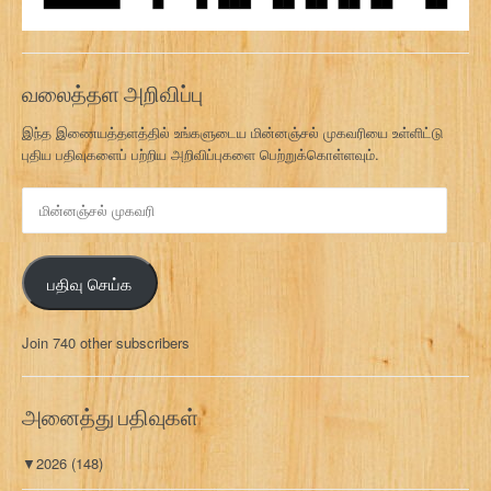
வலைத்தள அறிவிப்பு
இந்த இணையத்தளத்தில் உங்களுடைய மின்னஞ்சல் முகவரியை உள்ளிட்டு
புதிய பதிவுகளைப் பற்றிய அறிவிப்புகளை பெற்றுக்கொள்ளவும்.
மி
ன்
ன
ஞ்
பதிவு செய்க
ச
ல்
மு
Join 740 other subscribers
க
வ
ரி
அனைத்து பதிவுகள்
▼
2026
(148)