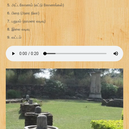
அட்டகோணம் (எட்டு கோணங்கள்)
பிறை (அரை நிலா)
பதுமம் (தாமரை வடிவு)
இலை வடிவு
வட்டம்