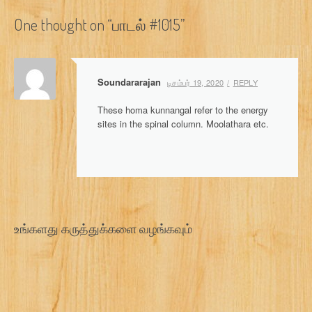
s
One thought on “
பாடல் #1015
”
t
n
Soundararajan
டிசம்பர் 19, 2020
REPLY
a
These homa kunnangal refer to the energy
v
sites in the spinal column. Moolathara etc.
i
g
a
t
உங்களது கருத்துக்களை வழங்கவும்
i
o
n