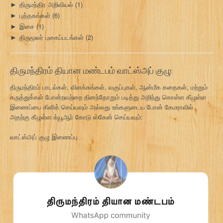
திருமந்திர அறிவியல்
(1)
►
புத்தகங்கள்
(6)
►
இசை
(1)
►
திருமூலர் புகைப்படங்கள்
(2)
►
திருமந்திரம் தியான மண்டபம் வாட்ஸ்அப் குழு:
திருமந்திரம் பாடல்கள், விளக்கங்கள், வகுப்புகள், ஆன்மீக கதைகள், மற்றும்
கருத்துக்கள் போன்றவற்றை தினந்தோறும் படித்து அறிந்து கொள்ள கீழுள்ள
இணைப்பை கிளிக் செய்யவும் அல்லது உங்களுடைய போன் கேமராவில்
அதற்கு கீழுள்ள க்யூஆர் கோடு ஸ்கேன் செய்யவும்:
வாட்ஸ்அப் குழு இணைப்பு