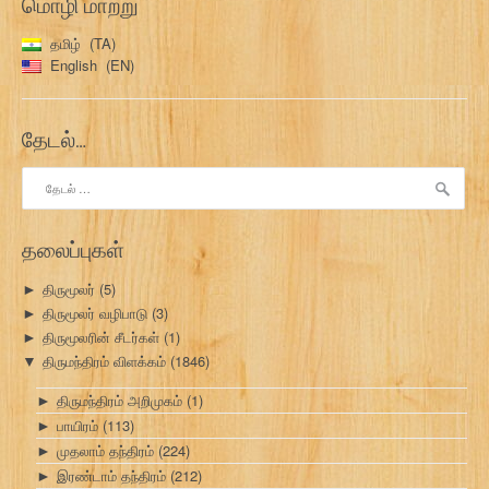
மொழி மாற்று
தமிழ்
TA
English
EN
தேடல்…
இதற்காகத்
தேடு:
தலைப்புகள்
திருமூலர்
(5)
►
திருமூலர் வழிபாடு
(3)
►
திருமூலரின் சீடர்கள்
(1)
►
திருமந்திரம் விளக்கம்
(1846)
▼
திருமந்திரம் அறிமுகம்
(1)
►
பாயிரம்
(113)
►
முதலாம் தந்திரம்
(224)
►
இரண்டாம் தந்திரம்
(212)
►