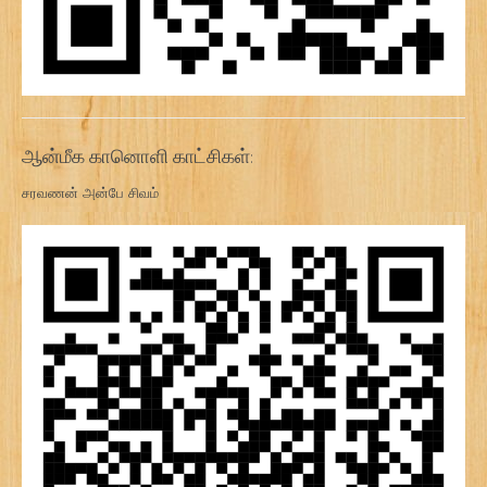
ஆன்மீக கானொளி காட்சிகள்:
சரவணன் அன்பே சிவம்