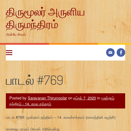
Skip
திருமூலர் அருளிய
to
content
திருமந்திரம்
அன்பே சிவம்
பாடல் #769
Posted by
Saravanan Thirumoolar
on
ஏப்ரல் 7, 2020
in
மூன்றாம்
தந்திரம் - 14. கால சக்கரம்
பாடல் #769: மூன்றாம் தந்திரம் – 14. காலச்சக்கரம் (காலத்தின் சுழற்சி)
காணலு மாகும் பிரமன் அரியென்று