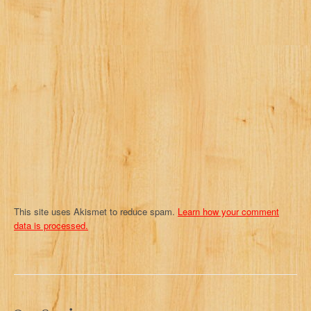
a
t
i
o
n
This site uses Akismet to reduce spam.
Learn how your comment
data is processed.