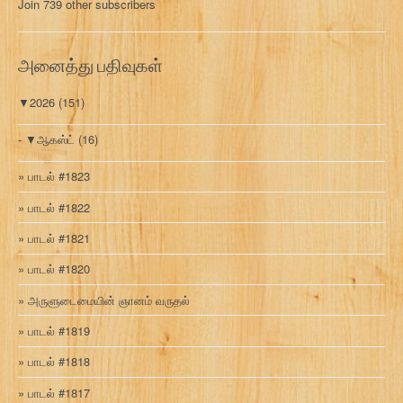
Join 739 other subscribers
க
வ
ரி
அனைத்து பதிவுகள்
▼
2026
(151)
▼
ஆகஸ்ட்
(16)
பாடல் #1823
பாடல் #1822
பாடல் #1821
பாடல் #1820
அருளுடைமையின் ஞானம் வருதல்
பாடல் #1819
பாடல் #1818
பாடல் #1817