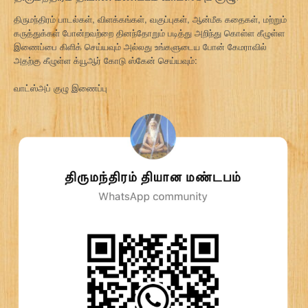
திருமந்திரம் பாடல்கள், விளக்கங்கள், வகுப்புகள், ஆன்மீக கதைகள், மற்றும்
கருத்துக்கள் போன்றவற்றை தினந்தோறும் படித்து அறிந்து கொள்ள கீழுள்ள
இணைப்பை கிளிக் செய்யவும் அல்லது உங்களுடைய போன் கேமராவில்
அதற்கு கீழுள்ள க்யூஆர் கோடு ஸ்கேன் செய்யவும்:
வாட்ஸ்அப் குழு இணைப்பு