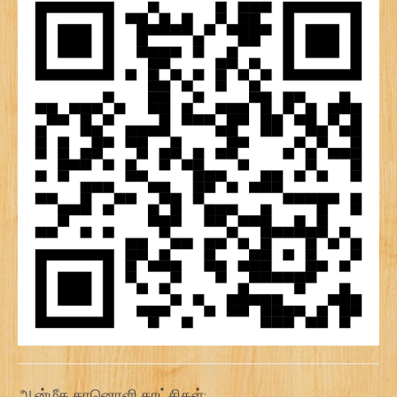
ஆன்மீக கானொளி காட்சிகள்: