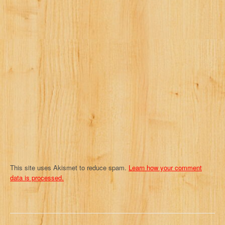
i
g
a
t
i
o
n
This site uses Akismet to reduce spam.
Learn how your comment
data is processed.