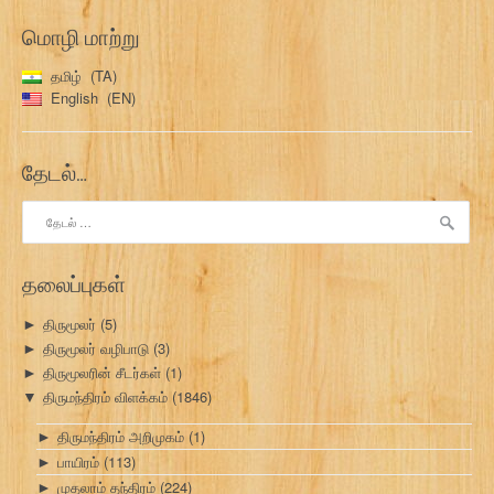
மொழி மாற்று
தமிழ்
TA
English
EN
தேடல்…
இதற்காகத்
தேடு:
தலைப்புகள்
திருமூலர்
(5)
►
திருமூலர் வழிபாடு
(3)
►
திருமூலரின் சீடர்கள்
(1)
►
திருமந்திரம் விளக்கம்
(1846)
▼
திருமந்திரம் அறிமுகம்
(1)
►
பாயிரம்
(113)
►
முதலாம் தந்திரம்
(224)
►