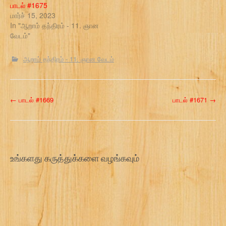
பாடல் #1675
மார்ச் 15, 2023
In "ஆறாம் தந்திரம் - 11. ஞான
வேடம்"
ஆறாம் தந்திரம் - 11. ஞான வேடம்
P
←
பாடல் #1669
பாடல் #1671
→
o
s
t
உங்களது கருத்துக்களை வழங்கவும்
n
a
v