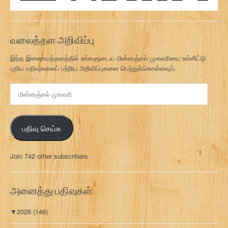
வலைத்தள அறிவிப்பு
இந்த இணையத்தளத்தில் உங்களுடைய மின்னஞ்சல் முகவரியை உள்ளிட்டு
புதிய பதிவுகளைப் பற்றிய அறிவிப்புகளை பெற்றுக்கொள்ளவும்.
மி
ன்
ன
ஞ்
பதிவு செய்க
ச
ல்
மு
Join 742 other subscribers
க
வ
ரி
அனைத்து பதிவுகள்
▼
2026
(146)