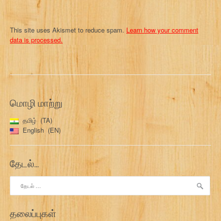
This site uses Akismet to reduce spam.
Learn how your comment
data is processed.
மொழி மாற்று
தமிழ்
TA
English
EN
தேடல்…
இதற்காகத்
தேடு:
தலைப்புகள்