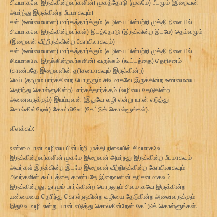
சிவமாகவே இருக்கின்றவர்களின்) முகத்தோடு (முகமே) பீடமும் (இறைவன்
அமர்ந்து இருக்கின்ற பீடமாகவும்)
சன் (உண்மையான) மார்கத்தார்க்கும் (வழியை பின்பற்றி முக்தி நிலையில்
சிவமாகவே இருக்கின்றவர்கள்) இடத்தோடு (இருக்கின்ற இடமே) தெய்வமும்
(இறைவன் வீற்றிருக்கின்ற கோயிலாகவும்)
சன் (உண்மையான) மார்கத்தார்க்கும் (வழியை பின்பற்றி முக்தி நிலையில்
சிவமாகவே இருக்கின்றவர்களின்) வருக்கம் (கூட்டத்தை) தெரிசனம்
(காண்பதே இறைவனின் தரிசனமாகவும் இருக்கின்ற)
மெய் (தாமும் பார்க்கின்ற பொருளும் சிவமாகவே இருக்கின்ற உண்மையை
தெரிந்து கொள்ளுகின்ற) மார்கத்தார்க்கும் (வழியை தேடுகின்ற
அனைவருக்கும்) இயம்புவன் (இதுவே வழி என்று யான் எடுத்து
சொல்கின்றேன்) கேண்மினே (கேட்டுக் கொள்ளுங்கள்).
விளக்கம்:
உண்மையான வழியை பின்பற்றி முக்தி நிலையில் சிவமாகவே
இருக்கின்றவர்களின் முகமே இறைவன் அமர்ந்து இருக்கின்ற பீடமாகவும்
அவர்கள் இருக்கின்ற இடமே இறைவன் வீற்றிருக்கின்ற கோயிலாகவும்
அவர்களின் கூட்டத்தை காண்பதே இறைவனின் தரிசனமாகவும்
இருக்கின்றது. தாமும் பார்க்கின்ற பொருளும் சிவமாகவே இருக்கின்ற
உண்மையை தெரிந்து கொள்ளுகின்ற வழியை தேடுகின்ற அனைவருக்கும்
இதுவே வழி என்று யான் எடுத்து சொல்கின்றேன் கேட்டுக் கொள்ளுங்கள்.