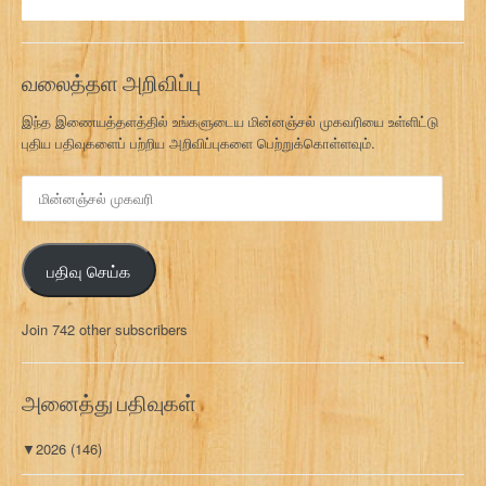
வலைத்தள அறிவிப்பு
இந்த இணையத்தளத்தில் உங்களுடைய மின்னஞ்சல் முகவரியை உள்ளிட்டு
புதிய பதிவுகளைப் பற்றிய அறிவிப்புகளை பெற்றுக்கொள்ளவும்.
மி
ன்
ன
ஞ்
பதிவு செய்க
ச
ல்
மு
Join 742 other subscribers
க
வ
ரி
அனைத்து பதிவுகள்
▼
2026
(146)