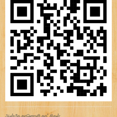
ஆன்மீக கானொளி காட்சிகள்: