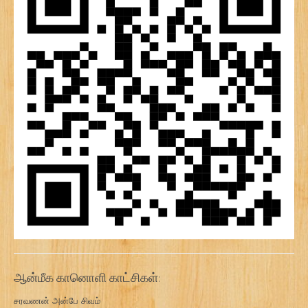
ஆன்மீக கானொளி காட்சிகள்:
சரவணன் அன்பே சிவம்