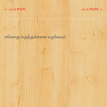
P
←
பாடல் #1270
பாடல் #1272
→
o
s
t
உங்களது கருத்துக்களை வழங்கவும்
n
a
v
i
g
a
t
i