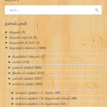
இதற்காகத்
தேடு:
தலைப்புகள்
திருமூலர்
(5)
►
திருமூலர் வழிபாடு
(3)
►
திருமூலரின் சீடர்கள்
(1)
►
திருமந்திரம் விளக்கம்
(1846)
▼
திருமந்திரம் அறிமுகம்
(1)
►
பாயிரம்
(113)
►
முதலாம் தந்திரம்
(224)
►
இரண்டாம் தந்திரம்
(212)
►
மூன்றாம் தந்திரம்
(337)
►
நான்காம் தந்திரம்
(535)
▼
நான்காம் தந்திரம் – 1. அசபை
(30)
►
நான்காம் தந்திரம் – 2. திருவம்பலச் சக்கரம்
(89)
►
நான்காம் தந்திரம் – 3. அருச்சனை
(12)
►