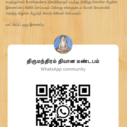
கருத்துக்கள் போன்றவற்றை தினந்தோறும் படித்து அறிந்து கொள்ள கீழுள்ள
இணைப்பை கிளிக் செய்யவும் அல்லது உங்களுடைய போன் கேமராவில்
அதற்கு கீழுள்ள க்யூஆர் கோடு ஸ்கேன் செய்யவும்:
வாட்ஸ்அப் குழு இணைப்பு