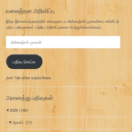
வலைத்தள அறிவிப்பு
இந்த இணையத்தளத்தில் உங்களுடைய மின்னஞ்சல் முகவரியை உள்ளிட்டு
புதிய பதிவுகளைப் பற்றிய அறிவிப்புகளை பெற்றுக்கொள்ளவும்.
மி
ன்
ன
ஞ்
பதிவு செய்க
ச
ல்
மு
Join 740 other subscribers
க
வ
ரி
அனைத்து பதிவுகள்
▼
2026
(146)
▼
ஆகஸ்ட்
(11)