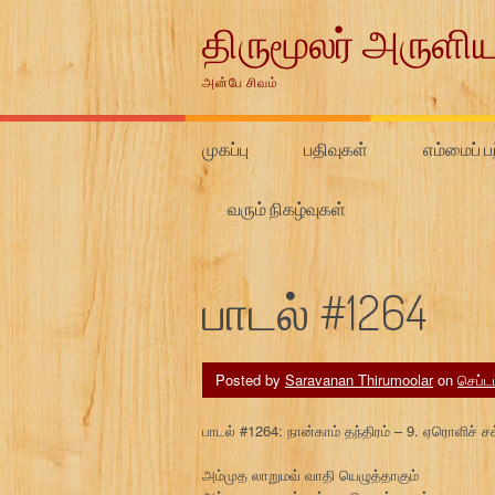
Skip
திருமூலர் அருளிய
to
content
அன்பே சிவம்
முகப்பு
பதிவுகள்
எம்மைப் பற
வரும் நிகழ்வுகள்
பாடல் #1264
Posted by
Saravanan Thirumoolar
on
செப்டம
பாடல் #1264: நான்காம் தந்திரம் – 9. ஏரொளிச் ச
அம்முத லாறுமவ் வாதி யெழுத்தாகும்