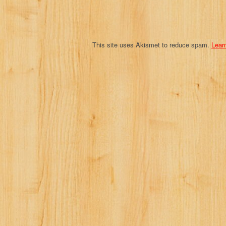
o
n
This site uses Akismet to reduce spam.
Lear