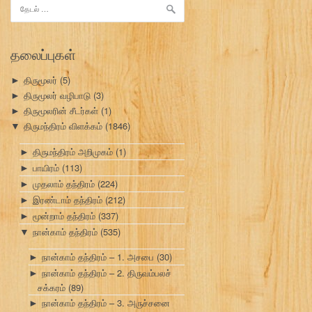
இதற்காகத்
தேடு:
தலைப்புகள்
திருமூலர்
(5)
►
திருமூலர் வழிபாடு
(3)
►
திருமூலரின் சீடர்கள்
(1)
►
திருமந்திரம் விளக்கம்
(1846)
▼
திருமந்திரம் அறிமுகம்
(1)
►
பாயிரம்
(113)
►
முதலாம் தந்திரம்
(224)
►
இரண்டாம் தந்திரம்
(212)
►
மூன்றாம் தந்திரம்
(337)
►
நான்காம் தந்திரம்
(535)
▼
நான்காம் தந்திரம் – 1. அசபை
(30)
►
நான்காம் தந்திரம் – 2. திருவம்பலச்
►
சக்கரம்
(89)
நான்காம் தந்திரம் – 3. அருச்சனை
►