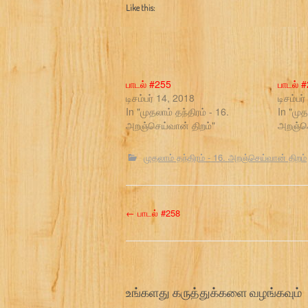
Like this:
பாடல் #255
பாடல் 
டிசம்பர் 14, 2018
டிசம்பர
In "முதலாம் தந்திரம் - 16.
In "முத
அறஞ்செய்வான் திறம்"
அறஞ்செ
முதலாம் தந்திரம் - 16. அறஞ்செய்வான் திறம்
P
←
பாடல் #258
o
s
உங்களது கருத்துக்களை வழங்கவும்
t