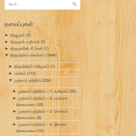
இதற்காகத்
தேடு:
தலைப்புகள்
திருமூலர்
(5)
►
திருமூலர் வழிபாடு
(3)
►
திருமூலரின் சீடர்கள்
(1)
►
திருமந்திரம் விளக்கம்
(1846)
▼
திருமந்திரம் அறிமுகம்
(1)
►
பாயிரம்
(113)
►
முதலாம் தந்திரம்
(224)
▼
முதலாம் தந்திரம் – 1. உபதேசம்
(30)
►
முதலாம் தந்திரம் – 2. யாக்கை
►
நிலையாமை
(25)
முதலாம் தந்திரம் – 3. செல்வம்
►
நிலையாமை
(9)
முதலாம் தந்திரம் – 4. இளமை
►
நிலையாமை
(10)