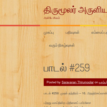
Skip
திருமூலர் அருளிய
to
content
அன்பே சிவம்
முகப்பு
பதிவுகள்
எம்மைப் பற
வரும் நிகழ்வுகள்
பாடல் #259
Posted by
Saravanan Thirumoolar
on
டிசம்ப
பாடல் #259: முதல் தந்திரம் – 16. அறஞ்செய்வான்
பற்றது வாய்நின்ற பற்றினைப் பார்மிசை