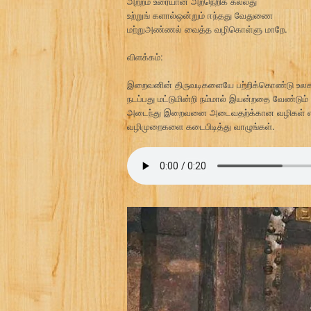
அற்றம் உரையான் அறநெறிக் கல்லது
உற்றுங் களால்ஒன்றும் ஈந்தது வேதுணை
மற்றுஅண்ணல் வைத்த வழிகொள்ளு மாறே.
விளக்கம்:
இறைவனின் திருவடிகளையே பற்றிக்கொண்டு உலகத
நடப்பது மட்டுமின்றி நம்மால் இயன்றதை வேண்டும
அடைந்து இறைவனை அடைவதற்க்கான வழிகள் என
வழிமுறைகளை கடைபிடித்து வாழுங்கள்.