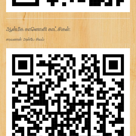
ஆன்மீக கானொளி காட்சிகள்:
சரவணன் அன்பே சிவம்