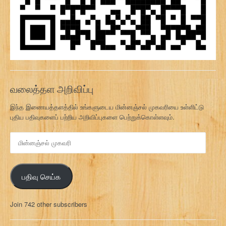
வலைத்தள அறிவிப்பு
இந்த இணையத்தளத்தில் உங்களுடைய மின்னஞ்சல் முகவரியை உள்ளிட்டு
புதிய பதிவுகளைப் பற்றிய அறிவிப்புகளை பெற்றுக்கொள்ளவும்.
மி
ன்
ன
ஞ்
பதிவு செய்க
ச
ல்
மு
Join 742 other subscribers
க
வ