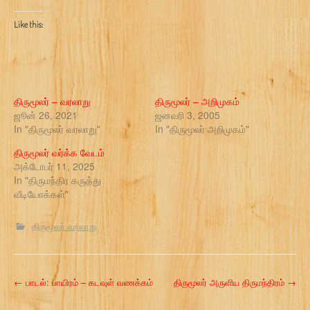
Like this:
திருமூலர் – வரலாறு
திருமூலர் – அறிமுகம்
ஜூன் 26, 2021
ஜனவரி 3, 2005
In "திருமூலர் வரலாறு"
In "திருமூலர் அறிமுகம்"
திருமூலர் வர்க்க வேடம்
அக்டோபர் 11, 2025
In "திருமந்திர கருத்து
வீடியோக்கள்"
திருமூலர் வரலாறு
P
←
பாடல்: பாயிரம் – கடவுள் வணக்கம்
திருமூலர் அருளிய திருமந்திரம்
→