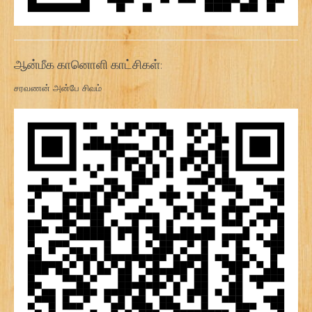
ஆன்மீக கானொளி காட்சிகள்:
சரவணன் அன்பே சிவம்