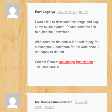
n
a
Ravi Logaiya
ஜூன் 18, 2017
REPLY
v
I would like to download this songs and play
i
in my music system. Please send me link
to subscribe / download.
g
Also send me the details if I need to pay for
a
subscription / contribute for the work done. I
am happy to do that.
t
Contact Details:
ravilogaiya@gmail.com
/
i
+91 9841544405
o
n
Mk Meenkashisundaram
பிப்ரவரி 20,
2021
REPLY