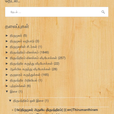
தேடல்…
இதற்காகத்
தேடு:
தலைப்புகள்
திருமூலர்
(5)
►
திருமூலர் வழிபாடு
(3)
►
திருமூலரின் சீடர்கள்
(1)
►
திருமந்திரம் விளக்கம்
(1846)
►
திருமந்திரம் விளக்கம் வீடியோக்கள்
(257)
►
திருமந்திர கருத்து வீடியோக்கள்
(22)
►
ஆன்மிக கருத்து வீடியோக்கள்
(28)
►
குருநாதர் கருத்துக்கள்
(165)
►
திருமந்திர அறிவியல்
(1)
►
புத்தகங்கள்
(6)
►
இசை
(1)
▼
திருமந்திரம் ஒலி இசை
(1)
▼
{:ta}திருமூலர் அருளிய திருமந்திரம்{:}{:en}Thirumanthiram