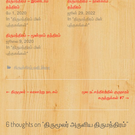
திருமந்திரம் – இரண்டாம்
திருமந்திரம் – நான்காம்
தந்திரம்
தந்திரம்
மே 1, 2020
ஜூன் 29, 2022
In "திருமந்திரம் மின்
In "திருமந்திரம் மின்
புத்தகங்கள்"
புத்தகங்கள்"
திருமந்திரம் – மூன்றாம் தந்திரம்
ஜூலை 9, 2020
In "திருமந்திரம் மின்
புத்தகங்கள்"
திருமந்திரம் ஒலி இசை
P
←
திருமூலர் – வரலாற்று நாடகம்
மூல நட்சத்திரத்தில் குருநாதர்
கருத்துக்கள் #7
→
o
s
6 thoughts on “
திருமூலர் அருளிய திருமந்திரம்
”
t