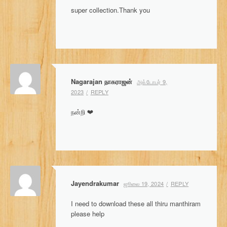
super collection.Thank you
Nagarajan நாகராஜன்
அக்டோபர் 9,
2023
REPLY
நன்றி ❤
Jayendrakumar
ஜூலை 19, 2024
REPLY
I need to download these all thiru manthiram
please help