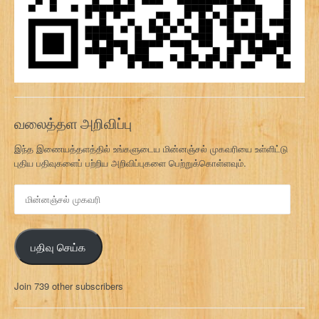
வலைத்தள அறிவிப்பு
இந்த இணையத்தளத்தில் உங்களுடைய மின்னஞ்சல் முகவரியை உள்ளிட்டு
புதிய பதிவுகளைப் பற்றிய அறிவிப்புகளை பெற்றுக்கொள்ளவும்.
மி
ன்
ன
ஞ்
பதிவு செய்க
ச
ல்
மு
Join 739 other subscribers
க
வ
ரி