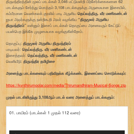
திருமந்திரத்தின் மூலப் பாடல்கள் 3,046 மட்டுமன்றி பிற்சேர்க்கைகளான 62
பாடல்களும் சேர்த்து மொத்தம் 3,108 பாடல்களுக்கு அருமையான இசையில்,
கம்பீரமான வெண்கலக் குரலில் பாடி அருளிய
தெய்வத்திரு. வீர மணிகண்டன்
ஐயா அவர்களுக்கு நன்றிகூறி அவர் வழங்கிய
“திருமூலர் அருளிய
திருமந்திரம்”
என்னும் இசைப் பாடல்கள் தொகுப்பை அனைவரும் கேட்டுப்
பயன்பெற இங்கே முழுமையாக வழங்குகின்றோம்.
தொகுப்பு:
திருமூலர் அருளிய திருமந்திரம்
பாடியவர்:
தெய்வத்திரு. வீர மணிகண்டன்
இசைத்தவர்:
தெய்வத்திரு. வீர மணிகண்டன்
வெளியீடு:
திருமந்திர தமிழிசை
அனைத்து பாடல்களையும் பதிவிறக்க கீழ்க்கண்ட இணைப்பை சொடுக்கவும்:
https://kvnthirumoolar.com/media/Thirumandhiram-Musical-Songs.zip
முதல் பாடலிலிருந்து 3,108ஆம் பாடல் வரை அனைத்துப் பாடல்களும்:
01. பாயிரம் (பாடல்கள் 1 முதல் 112 வரை)
ஒலி