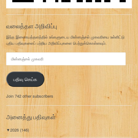
வலைத்தள அறிவிப்பு
இந்த இணையத்தளத்தில் உங்களுடைய மின்னஞ்சல் முகவரியை உள்ளிட்டு
புதிய பதிவுகளைப் பற்றிய அறிவிப்புகளை பெற்றுக்கொள்ளவும்.
மி
ன்
ன
ஞ்
பதிவு செய்க
ச
ல்
மு
Join 742 other subscribers
க
வ
ரி
அனைத்து பதிவுகள்
▼
2026
(146)