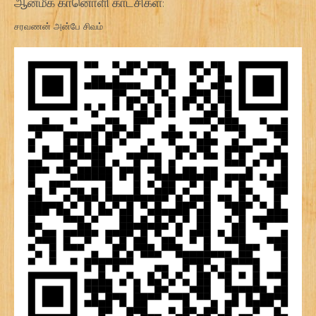
ஆன்மீக கானொளி காட்சிகள்:
சரவணன் அன்பே சிவம்