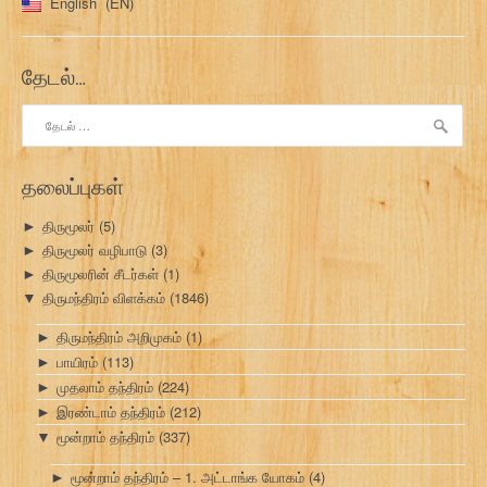
English
EN
தேடல்…
இதற்காகத்
தேடு:
தலைப்புகள்
திருமூலர்
(5)
►
திருமூலர் வழிபாடு
(3)
►
திருமூலரின் சீடர்கள்
(1)
►
திருமந்திரம் விளக்கம்
(1846)
▼
திருமந்திரம் அறிமுகம்
(1)
►
பாயிரம்
(113)
►
முதலாம் தந்திரம்
(224)
►
இரண்டாம் தந்திரம்
(212)
►
மூன்றாம் தந்திரம்
(337)
▼
மூன்றாம் தந்திரம் – 1. அட்டாங்க யோகம்
(4)
►