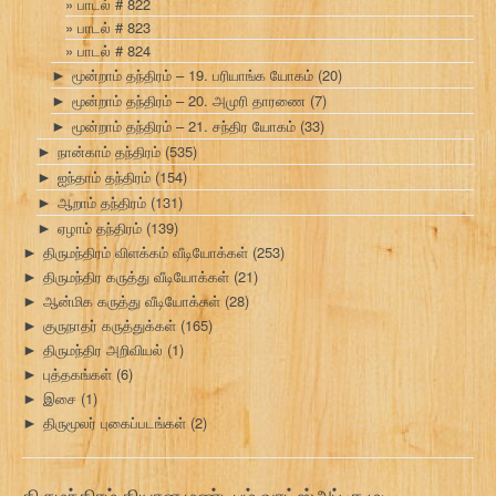
பாடல் # 822
பாடல் # 823
பாடல் # 824
மூன்றாம் தந்திரம் – 19. பரியாங்க யோகம்
(20)
►
மூன்றாம் தந்திரம் – 20. அமுரி தாரணை
(7)
►
மூன்றாம் தந்திரம் – 21. சந்திர யோகம்
(33)
►
நான்காம் தந்திரம்
(535)
►
ஐந்தாம் தந்திரம்
(154)
►
ஆறாம் தந்திரம்
(131)
►
ஏழாம் தந்திரம்
(139)
►
திருமந்திரம் விளக்கம் வீடியோக்கள்
(253)
►
திருமந்திர கருத்து வீடியோக்கள்
(21)
►
ஆன்மிக கருத்து வீடியோக்கள்
(28)
►
குருநாதர் கருத்துக்கள்
(165)
►
திருமந்திர அறிவியல்
(1)
►
புத்தகங்கள்
(6)
►
இசை
(1)
►
திருமூலர் புகைப்படங்கள்
(2)
►
திருமந்திரம் தியான மண்டபம் வாட்ஸ்அப் குழு: