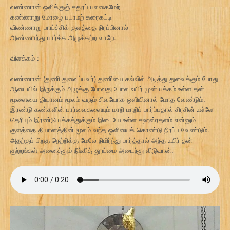
வண்ணான் ஒலிக்குஞ் சதுரப் பலகைமேற்
கண்ணாறு மோழை படாமற் கரைகட்டி
விண்ணாறு பாய்ச்சிக் குளத்தை நிரப்பினால்
அண்ணாந்து பார்க்க அழுக்கற்ற வாறே.
விளக்கம் :
வண்ணான் (துணி துவைப்பவர்) துணியை கல்லில் அடித்து துவைக்கும் போது
ஆடையில் இருக்கும் அழுக்கு போவது போல உயிர் முன் பக்கம் உள்ள தன்
மூளையை தியானம் மூலம் வரும் சிவயோக ஒளியினால் மோத வேண்டும்.
இரண்டு கண்களின் பார்வைகளையும் மாறி மாறிப் பார்ப்பதால் சிரசின் உள்ளே
தெரியும் இரண்டு பக்கத்துக்கும் இடையே உள்ள சஹஸ்ரதளம் என்னும்
குளத்தை தியானத்தின் மூலம் வந்த ஒளியைக் கொண்டு நிரப்ப வேண்டும்.
அதற்குப் பிறகு நெற்றிக்கு மேலே நிமிர்ந்து பார்த்தால் அந்த உயிர் தன்
குற்றங்கள் அனைத்தும் நீங்கித் தூய்மை அடைந்து விடுவான்.