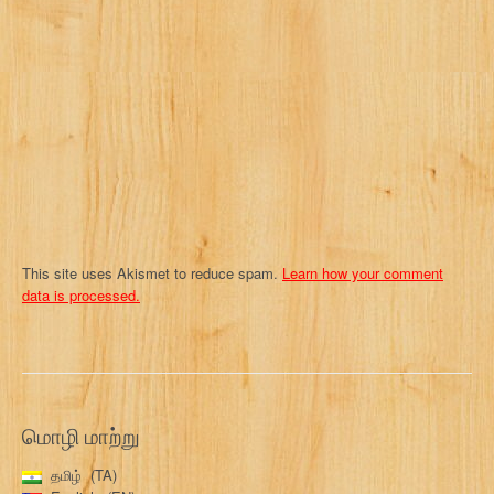
t
i
o
n
This site uses Akismet to reduce spam.
Learn how your comment
data is processed.
மொழி மாற்று
தமிழ்
TA