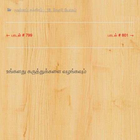
மூன்றாம் தந்திரம் - 18. கேசரி யோகம்
P
←
பாடல் # 799
பாடல் # 801
→
o
s
t
உங்களது கருத்துக்களை வழங்கவும்
n
a
v
i
g
a