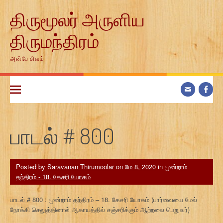
Skip
திருமூலர் அருளிய
to
content
திருமந்திரம்
அன்பே சிவம்
பாடல் # 800
Posted by
Saravanan Thirumoolar
on
மே 8, 2020
in
மூன்றாம்
தந்திரம் - 18. கேசரி யோகம்
பாடல் # 800 : மூன்றாம் தந்திரம் – 18. கேசரி யோகம் (பார்வையை மேல்
நோக்கி செலுத்தினால் ஆகாயத்தில் சஞ்சரிக்கும் ஆற்றலை பெறுவர்)