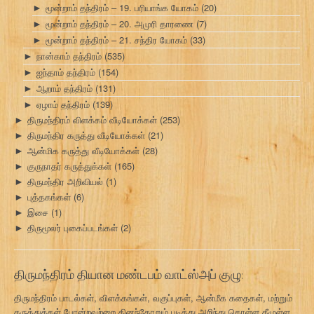
மூன்றாம் தந்திரம் – 19. பரியாங்க யோகம்
(20)
►
மூன்றாம் தந்திரம் – 20. அமுரி தாரணை
(7)
►
மூன்றாம் தந்திரம் – 21. சந்திர யோகம்
(33)
►
நான்காம் தந்திரம்
(535)
►
ஐந்தாம் தந்திரம்
(154)
►
ஆறாம் தந்திரம்
(131)
►
ஏழாம் தந்திரம்
(139)
►
திருமந்திரம் விளக்கம் வீடியோக்கள்
(253)
►
திருமந்திர கருத்து வீடியோக்கள்
(21)
►
ஆன்மிக கருத்து வீடியோக்கள்
(28)
►
குருநாதர் கருத்துக்கள்
(165)
►
திருமந்திர அறிவியல்
(1)
►
புத்தகங்கள்
(6)
►
இசை
(1)
►
திருமூலர் புகைப்படங்கள்
(2)
►
திருமந்திரம் தியான மண்டபம் வாட்ஸ்அப் குழு:
திருமந்திரம் பாடல்கள், விளக்கங்கள், வகுப்புகள், ஆன்மீக கதைகள், மற்றும்
கருத்துக்கள் போன்றவற்றை தினந்தோறும் படித்து அறிந்து கொள்ள கீழுள்ள