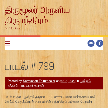
Skip
திருமூலர் அருளிய
to
content
திருமந்திரம்
அன்பே சிவம்
பாடல் # 799
Posted by
Saravanan Thirumoolar
on
மே 7, 2020
in
மூன்றாம்
தந்திரம் - 18. கேசரி யோகம்
பாடல் # 799 : மூன்றாம் தந்திரம் – 18. கேசரி யோகம் (பார்வையை மேல்
நோக்கி செலுத்தினால் ஆகாயத்தில் சஞ்சரிக்கும் ஆற்றலை பெறுவர்)