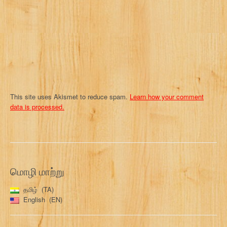
i
o
n
This site uses Akismet to reduce spam.
Learn how your comment
data is processed.
மொழி மாற்று
தமிழ்
TA
English
EN