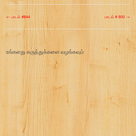
P
←
பாடல் #844
பாடல் # 800
→
o
s
t
உங்களது கருத்துக்களை வழங்கவும்
n
a
v
i
g
a
t