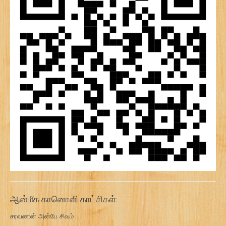
ஆன்மீக கானொளி காட்சிகள்:
சரவணன் அன்பே சிவம்