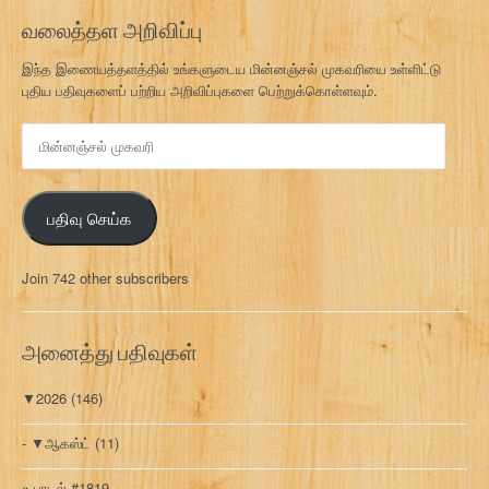
வலைத்தள அறிவிப்பு
இந்த இணையத்தளத்தில் உங்களுடைய மின்னஞ்சல் முகவரியை உள்ளிட்டு
புதிய பதிவுகளைப் பற்றிய அறிவிப்புகளை பெற்றுக்கொள்ளவும்.
மி
ன்
ன
ஞ்
பதிவு செய்க
ச
ல்
மு
Join 742 other subscribers
க
வ
ரி
அனைத்து பதிவுகள்
▼
2026
(146)
▼
ஆகஸ்ட்
(11)
பாடல் #1819